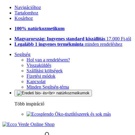
Navigációhoz
Tartalomhoz
Kosárhoz
100% natúrkozmetikum
Magyarország: Ingyenes standard kiszállítás
17.000 Ft-tól
Legalább 1 ingyenes termékminta
minden rendeléshez
Segítség
Hol van a rendelésem?
Visszaküldés
Szállítási költségek
Fizetési módok
Kapcsolat
Minden Segítség-téma
Több inspiráció
Öko-tisztítószerek és sok más