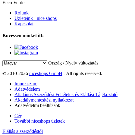
Ecco Verde
Rólunk
Üzleteink - nice shops
Kapcsolat
Kövessen minket itt:
Ország / Nyelv változtatás
© 2010-2026
niceshops GmbH
- All rights reserved.
Impresszum
Adatvédelem
Általános Szerződési Feltételek és Elállási Tájékoztató
Akadálymentesítési nyilatkozat
Adatvédelmi beállítások
Cég
További niceshops üzletek
Elállás a szerződéstől