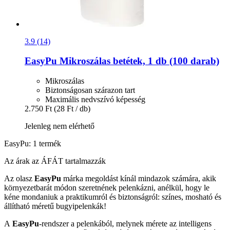
3.9 (14)
EasyPu
Mikroszálas betétek, 1 db (100 darab)
Mikroszálas
Biztonságosan szárazon tart
Maximális nedvszívó képesség
2.750 Ft
(28 Ft / db)
Jelenleg nem elérhető
EasyPu: 1 termék
Az árak az ÁFÁT tartalmazzák
Az olasz
EasyPu
márka megoldást kínál mindazok számára, akik
környezetbarát módon szeretnének pelenkázni, anélkül, hogy le
kéne mondaniuk a praktikumról és biztonságról: színes, mosható és
állítható méretű bugyipelenkák!
A
EasyPu
-rendszer a pelenkából, melynek mérete az intelligens