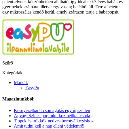
patent-elvnek köszönhetően állítható, így ideális 0-3 éves babák és
gyermekek számára, illetve egy vastag betétből áll. Erre a betétre
egy mikroszálas kendő kerül, amely szárazon tartja a babapopsit.
Szűrő
Kategóriák:
Márkák
EasyPu
Magazinunkból:
Környezetbarát csomagolás egy új szinten
Agyag: Színes por, mint kozmetikai csoda
Tippek és trükkök nedves borotválkozáshoz
Amit tudni kell a nap elleni védelemről