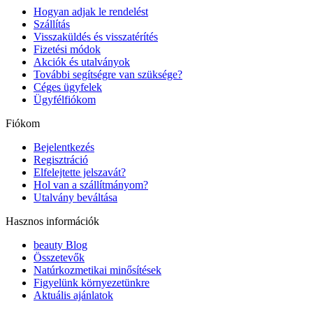
Hogyan adjak le rendelést
Szállítás
Visszaküldés és visszatérítés
Fizetési módok
Akciók és utalványok
További segítségre van szüksége?
Céges ügyfelek
Ügyfélfiókom
Fiókom
Bejelentkezés
Regisztráció
Elfelejtette jelszavát?
Hol van a szállítmányom?
Utalvány beváltása
Hasznos információk
beauty Blog
Összetevők
Natúrkozmetikai minősítések
Figyelünk környezetünkre
Aktuális ajánlatok