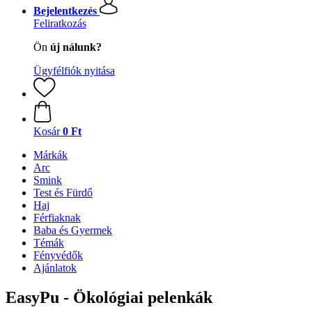
Bejelentkezés
Feliratkozás
Ön
új nálunk?
Ügyfélfiók nyitása
Kosár
0 Ft
Márkák
Arc
Smink
Test és Fürdő
Haj
Férfiaknak
Baba és Gyermek
Témák
Fényvédők
Ajánlatok
EasyPu - Ökológiai pelenkák