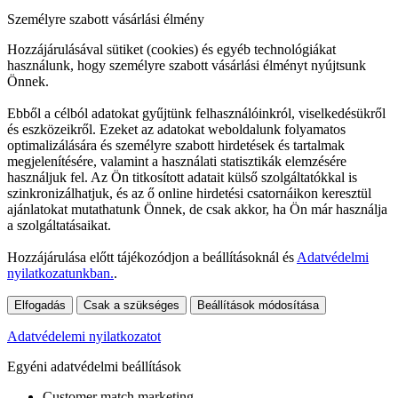
Személyre szabott vásárlási élmény
Hozzájárulásával sütiket (cookies) és egyéb technológiákat
használunk, hogy személyre szabott vásárlási élményt nyújtsunk
Önnek.
Ebből a célból adatokat gyűjtünk felhasználóinkról, viselkedésükről
és eszközeikről. Ezeket az adatokat weboldalunk folyamatos
optimalizálására és személyre szabott hirdetések és tartalmak
megjelenítésére, valamint a használati statisztikák elemzésére
használjuk fel. Az Ön titkosított adatait külső szolgáltatókkal is
szinkronizálhatjuk, és az ő online hirdetési csatornáikon keresztül
ajánlatokat mutathatunk Önnek, de csak akkor, ha Ön már használja
a szolgáltatásaikat.
Hozzájárulása előtt tájékozódjon a beállításoknál és
Adatvédelmi
nyilatkozatunkban.
.
Elfogadás
Csak a szükséges
Beállítások módosítása
Adatvédelemi nyilatkozatot
Egyéni adatvédelmi beállítások
Customer match marketing