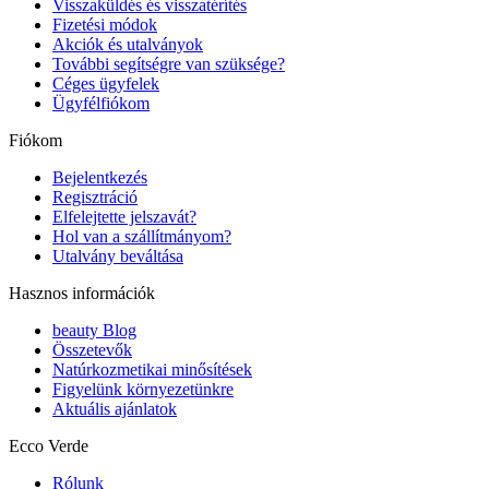
Visszaküldés és visszatérítés
Fizetési módok
Akciók és utalványok
További segítségre van szüksége?
Céges ügyfelek
Ügyfélfiókom
Fiókom
Bejelentkezés
Regisztráció
Elfelejtette jelszavát?
Hol van a szállítmányom?
Utalvány beváltása
Hasznos információk
beauty Blog
Összetevők
Natúrkozmetikai minősítések
Figyelünk környezetünkre
Aktuális ajánlatok
Ecco Verde
Rólunk