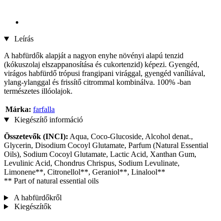
Leírás
A habfürdők alapját a nagyon enyhe növényi alapú tenzid
(kókuszolaj elszappanosítása és cukortenzid) képezi. Gyengéd,
virágos habfürdő trópusi frangipani virággal, gyengéd vaníliával,
ylang-ylanggal és frissítő citrommal kombinálva. 100% -ban
természetes illóolajok.
Márka:
farfalla
Kiegészítő információ
Összetevők (INCI):
Aqua, Coco-Glucoside, Alcohol denat.,
Glycerin, Disodium Cocoyl Glutamate, Parfum (Natural Essential
Oils), Sodium Cocoyl Glutamate, Lactic Acid, Xanthan Gum,
Levulinic Acid, Chondrus Chrispus, Sodium Levulinate,
Limonene**, Citronellol**, Geraniol**, Linalool**
** Part of natural essential oils
A habfürdőkről
Kiegészítők