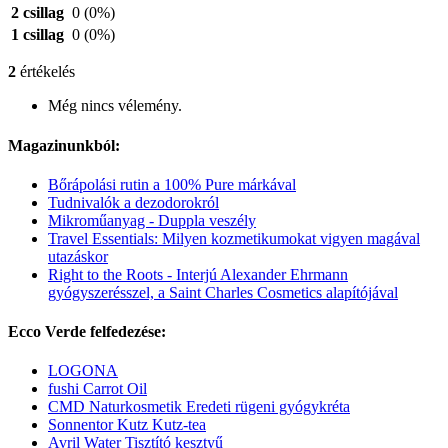
2 csillag
0
(0%)
1 csillag
0
(0%)
2
értékelés
Még nincs vélemény.
Magazinunkból:
Bőrápolási rutin a 100% Pure márkával
Tudnivalók a dezodorokról
Mikroműanyag - Duppla veszély
Travel Essentials: Milyen kozmetikumokat vigyen magával
utazáskor
Right to the Roots - Interjú Alexander Ehrmann
gyógyszerésszel, a Saint Charles Cosmetics alapítójával
Ecco Verde felfedezése:
LOGONA
fushi Carrot Oil
CMD Naturkosmetik Eredeti rügeni gyógykréta
Sonnentor Kutz Kutz-tea
Avril Water Tisztító kesztyű