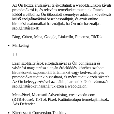
Az Ön hozzájárulásával tájékoztatjuk a weboldalunkon kívüli
promóciókról is, és releváns termékeket mutatunk Önnek.
Ebből a célból az Ön titkosított személyes adatait a következő
külső szolgáltatókkal összehasonlítjuk, és azok online
hirdetési csatornáikat használjuk, ha Ön már használja a
szolgáltatásaikat:
Bing, Criteo, Meta, Google, LinkedIn, Pinterest, TikTok
Marketing
Ezen szolgáltatások elfogadásával az Ön böngészési és
vásárlási magatartása alapján érdeklődési köréhez szabott
hirdetéseket, szponzorált tartalmakat vagy kedvezményes
promóciókat tudunk biztosítani, és mérni tudjuk azok sikerét.
Az Ön beleegyezésével az alábbi, harmadik féltől származó
szolgáltatásokat használjuk ezen a weboldalon:
Meta-Pixel, Microsoft Advertising, creativecdn.com
(RTBHouse), TikTok Pixel, Kattintásalapú termékajánlások,
Ads Defender
Kiterjesztett Conversion-Tracking