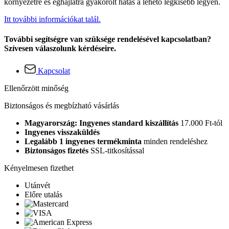
környezetre és éghajlatra gyakorolt hatás a lehető legkisebb legyen.
Itt további információkat talál.
További segítségre van szüksége rendelésével kapcsolatban?
Szívesen válaszolunk kérdéseire.
Kapcsolat
Ellenőrzött minőség
Biztonságos és megbízható vásárlás
Magyarország: Ingyenes standard kiszállítás
17.000 Ft-tól
Ingyenes visszaküldés
Legalább 1 ingyenes termékminta
minden rendeléshez
Biztonságos fizetés
SSL-titkosítással
Kényelmesen fizethet
Utánvét
Előre utalás