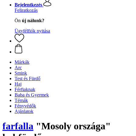
Bejelentkezés
Feliratkozás
Ön
új nálunk?
Ügyfélfiók nyitása
Márkák
Arc
Smink
Test és Fürdő
Haj
Férfiaknak
Baba és Gyermek
Témák
Fényvédők
Ajánlatok
farfalla
"Mosoly országa"