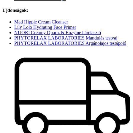
Újdonságok:
Mad Hippie Cream Cleanser
Lily Lolo Hydrating Face Primer
NUORI Creamy Quartz & Enzyme hámlasztó
PHYTORELAX LABORATORIES Mandulás testvaj
PHYTORELAX LABORATORIES Argánolajos testápoló