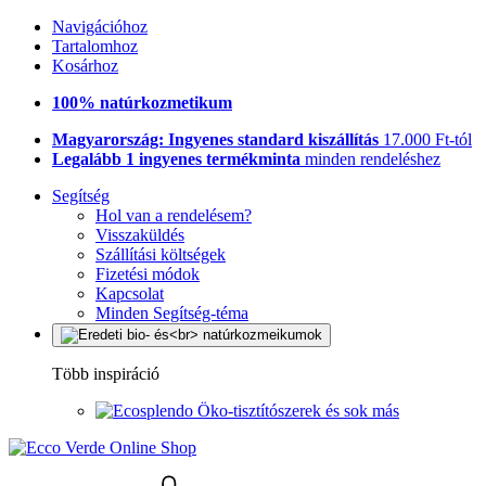
Navigációhoz
Tartalomhoz
Kosárhoz
100% natúrkozmetikum
Magyarország: Ingyenes standard kiszállítás
17.000 Ft-tól
Legalább 1 ingyenes termékminta
minden rendeléshez
Segítség
Hol van a rendelésem?
Visszaküldés
Szállítási költségek
Fizetési módok
Kapcsolat
Minden Segítség-téma
Több inspiráció
Öko-tisztítószerek és sok más