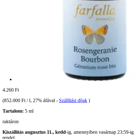
4.260 Ft
(
852.000 Ft / l
, 27% áfával
-
Szállítási díjak
)
Tartalom:
5 ml
raktáron
Kiszállítás augusztus 11., kedd
-ig, amennyiben
vasárnap 23:59-ig
rendel.