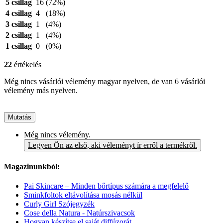
5 csillag
16
(72%)
4 csillag
4
(18%)
3 csillag
1
(4%)
2 csillag
1
(4%)
1 csillag
0
(0%)
22
értékelés
Még nincs vásárlói vélemény magyar nyelven, de van 6 vásárlói
vélemény más nyelven.
Mutatás
Még nincs vélemény.
Legyen Ön az első, aki véleményt ír erről a termékről.
Magazinunkból:
Pai Skincare – Minden bőrtípus számára a megfelelő
Sminkfoltok eltávolítása mosás nélkül
Curly Girl Szójegyzék
Cose della Natura - Natúrszivacsok
Hogyan készítse el saját diffúzorát