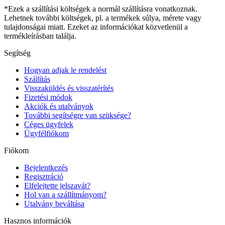
*Ezek a szállítási költségek a normál szállításra vonatkoznak.
Lehetnek további költségek, pl. a termékek súlya, mérete vagy
tulajdonságai miatt. Ezeket az információkat közvetlenül a
termékleírásban találja.
Segítség
Hogyan adjak le rendelést
Szállítás
Visszaküldés és visszatérítés
Fizetési módok
Akciók és utalványok
További segítségre van szüksége?
Céges ügyfelek
Ügyfélfiókom
Fiókom
Bejelentkezés
Regisztráció
Elfelejtette jelszavát?
Hol van a szállítmányom?
Utalvány beváltása
Hasznos információk