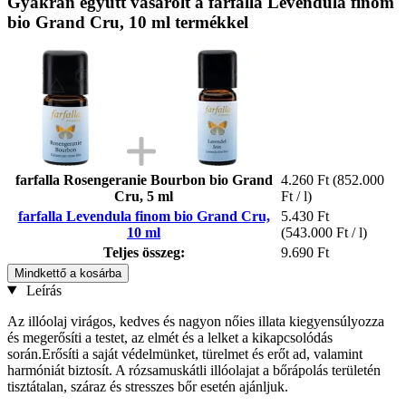
Gyakran együtt vásárolt a farfalla Levendula finom
bio Grand Cru, 10 ml termékkel
farfalla Rosengeranie Bourbon bio Grand
4.260 Ft
(852.000
Cru, 5 ml
Ft / l)
farfalla Levendula finom bio Grand Cru,
5.430 Ft
10 ml
(543.000 Ft / l)
Teljes összeg:
9.690 Ft
Mindkettő a kosárba
Leírás
Az illóolaj virágos, kedves és nagyon nőies illata kiegyensúlyozza
és megerősíti a testet, az elmét és a lelket a kikapcsolódás
során.Erősíti a saját védelmünket, türelmet és erőt ad, valamint
harmóniát biztosít. A rózsamuskátli illóolajat a bőrápolás területén
tisztátalan, száraz és stresszes bőr esetén ajánljuk.