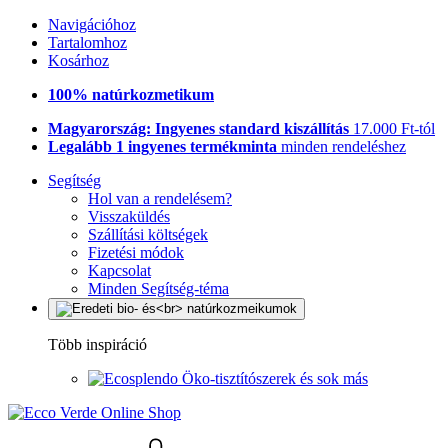
Navigációhoz
Tartalomhoz
Kosárhoz
100% natúrkozmetikum
Magyarország: Ingyenes standard kiszállítás
17.000 Ft-tól
Legalább 1 ingyenes termékminta
minden rendeléshez
Segítség
Hol van a rendelésem?
Visszaküldés
Szállítási költségek
Fizetési módok
Kapcsolat
Minden Segítség-téma
Több inspiráció
Öko-tisztítószerek és sok más