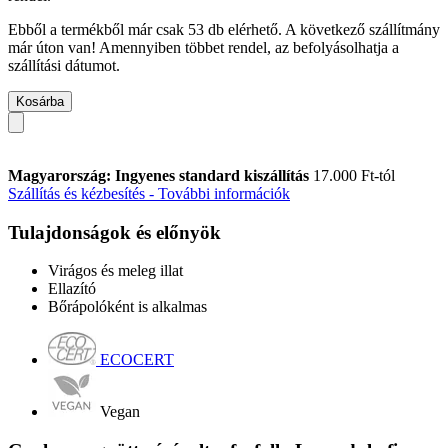
Ebből a termékből már csak 53 db elérhető. A következő szállítmány
már úton van! Amennyiben többet rendel, az befolyásolhatja a
szállítási dátumot.
Kosárba
Magyarország: Ingyenes standard kiszállítás
17.000 Ft-tól
Szállítás és kézbesítés - További információk
Tulajdonságok és előnyök
Virágos és meleg illat
Ellazító
Bőrápolóként is alkalmas
ECOCERT
Vegan