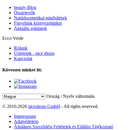
beauty Blog
Összetevők
Natúrkozmetikai minősítések
Figyelünk környezetünkre
Aktuális ajánlatok
Ecco Verde
Rólunk
Üzleteink - nice shops
Kapcsolat
Kövessen minket itt:
Ország / Nyelv változtatás
© 2010-2026
niceshops GmbH
- All rights reserved.
Impresszum
Adatvédelem
Általános Szerződési Feltételek és Elállási Tájékoztató