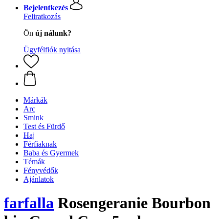
Bejelentkezés
Feliratkozás
Ön
új nálunk?
Ügyfélfiók nyitása
Márkák
Arc
Smink
Test és Fürdő
Haj
Férfiaknak
Baba és Gyermek
Témák
Fényvédők
Ajánlatok
farfalla
Rosengeranie Bourbon