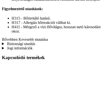
Figyelmeztető utasítások:
H315 - Bőrirritáló hatású.
H317 - Allergiás bőrreakciót válthat ki.
H411 - Mérgező a vízi élővilágra, hosszan tartó károsodást
okoz.
Bővebben
Kevesebb mutatása
Biztonsági utasítás
Jogi információk
Kapcsolódó termékek