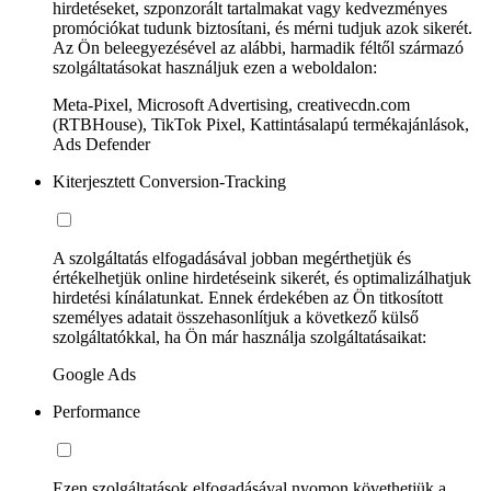
hirdetéseket, szponzorált tartalmakat vagy kedvezményes
promóciókat tudunk biztosítani, és mérni tudjuk azok sikerét.
Az Ön beleegyezésével az alábbi, harmadik féltől származó
szolgáltatásokat használjuk ezen a weboldalon:
Meta-Pixel, Microsoft Advertising, creativecdn.com
(RTBHouse), TikTok Pixel, Kattintásalapú termékajánlások,
Ads Defender
Kiterjesztett Conversion-Tracking
A szolgáltatás elfogadásával jobban megérthetjük és
értékelhetjük online hirdetéseink sikerét, és optimalizálhatjuk
hirdetési kínálatunkat. Ennek érdekében az Ön titkosított
személyes adatait összehasonlítjuk a következő külső
szolgáltatókkal, ha Ön már használja szolgáltatásaikat:
Google Ads
Performance
Ezen szolgáltatások elfogadásával nyomon követhetjük a