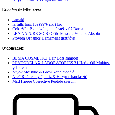
Ecco Verde felfedezése:
namaki
farfalla Írisz 1% (99% alk.) bio
ColorVãti Bio növényi hajfesték - 07 Barna
LÉA NATURE SO BiO étic Mascara Volume Absolu
Provida Organics Hamamelis tisztítótej
Újdonságok:
BEMA COSMETICI Hair Loss sampon
PHYTORELAX LABORATORIES 31 Herbs Oil Multiuse
gél-krém
Niyok Moisture & Glow kondicionáló
NUORI Creamy Quartz & Enzyme hámlasztó
Mad Hippie Corrective Peptide szérum