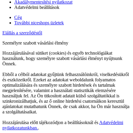
Akadálymentesítési nyilatkozat
Adatvédelmi beállítások
Cég
További niceshops üzletek
Elállás a szerződéstől
Személyre szabott vásárlási élmény
Hozzájárulásával sütiket (cookies) és egyéb technológiákat
használunk, hogy személyre szabott vásárlási élményt nyújtsunk
Önnek.
Ebből a célból adatokat gyűjtünk felhasználóinkról, viselkedésükről
és eszközeikről. Ezeket az adatokat weboldalunk folyamatos
optimalizálására és személyre szabott hirdetések és tartalmak
megjelenítésére, valamint a használati statisztikák elemzésére
használjuk fel. Az Ön titkosított adatait külső szolgáltatókkal is
szinkronizálhatjuk, és az ő online hirdetési csatornáikon keresztül
ajánlatokat mutathatunk Önnek, de csak akkor, ha Ön már használja
a szolgáltatásaikat.
Hozzájárulása előtt tájékozódjon a beállításoknál és
Adatvédelmi
nyilatkozatunkban.
.