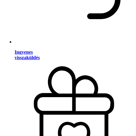
Ingyenes
visszaküldés