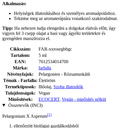
Alkalmazás:
Helyiségek illatosításához és személyes aromaápoláshoz.
Tekintse meg az aromaterápiára vonatkozó szakirodalmat.
Tipp:
Ha nehezen tudja elengedni a dolgokat elalvás előtt, úgy
vigyen fel 3 csepp olajat a hasi vagy ágyéki területekre és
gyengéden masszírozza el.
Cikkszám:
FAR-xxrosegbbgc
Tartalom:
5 ml
EAN:
7612534014700
Márka:
farfalla
Növényfajok:
Pelargonien - Rózsamuskátli
Témák - Farfalla:
Életöröm
Terméktípusok:
Illóolaj,
Szoba illatosítók
Tulajdonságok:
Vegan
Minősítések:
ECOCERT
,
Vegán - minősítés nélkül
Összetevők (INCI)
[1]
Pelargonium X Asperum
ellenőrzött biológiai gazdálkodásból