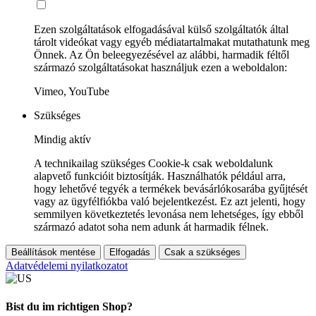
Ezen szolgáltatások elfogadásával külső szolgáltatók által
tárolt videókat vagy egyéb médiatartalmakat mutathatunk meg
Önnek. Az Ön beleegyezésével az alábbi, harmadik féltől
származó szolgáltatásokat használjuk ezen a weboldalon:
Vimeo, YouTube
Szükséges
Mindig aktív
A technikailag szükséges Cookie-k csak weboldalunk
alapvető funkcióit biztosítják. Használhatók például arra,
hogy lehetővé tegyék a termékek bevásárlókosarába gyűjtését
vagy az ügyfélfiókba való bejelentkezést. Ez azt jelenti, hogy
semmilyen következtetés levonása nem lehetséges, így ebből
származó adatot soha nem adunk át harmadik félnek.
Beállítások mentése
Elfogadás
Csak a szükséges
Adatvédelemi nyilatkozatot
Bist du im richtigen Shop?