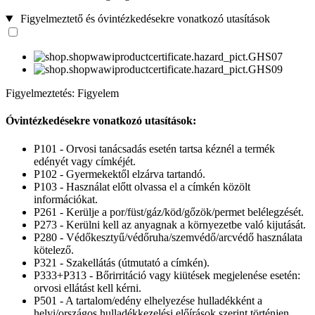
Figyelmeztető és óvintézkedésekre vonatkozó utasítások
Figyelmeztetés: Figyelem
Óvintézkedésekre vonatkozó utasítások:
P101 - Orvosi tanácsadás esetén tartsa kéznél a termék
edényét vagy címkéjét.
P102 - Gyermekektől elzárva tartandó.
P103 - Használat előtt olvassa el a címkén közölt
információkat.
P261 - Kerülje a por/füst/gáz/köd/gőzök/permet belélegzését.
P273 - Kerülni kell az anyagnak a környezetbe való kijutását.
P280 - Védőkesztyű/védőruha/szemvédő/arcvédő használata
kötelező.
P321 - Szakellátás (útmutató a címkén).
P333+P313 - Bőrirritáció vagy kiütések megjelenése esetén:
orvosi ellátást kell kérni.
P501 - A tartalom/edény elhelyezése hulladékként a
helyi/országos hulladékkezelési előírások szerint történjen.