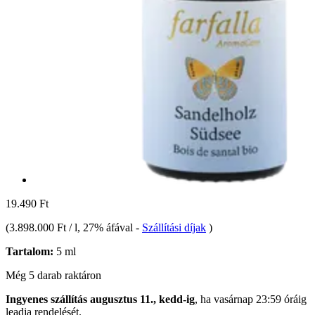
19.490 Ft
(
3.898.000 Ft / l
, 27% áfával
-
Szállítási díjak
)
Tartalom:
5 ml
Még 5 darab raktáron
Ingyenes szállítás augusztus 11., kedd-ig
, ha
vasárnap 23:59 óráig
leadja rendelését.