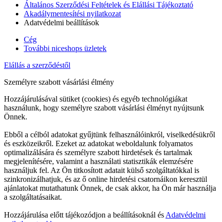
Általános Szerződési Feltételek és Elállási Tájékoztató
Akadálymentesítési nyilatkozat
Adatvédelmi beállítások
Cég
További niceshops üzletek
Elállás a szerződéstől
Személyre szabott vásárlási élmény
Hozzájárulásával sütiket (cookies) és egyéb technológiákat
használunk, hogy személyre szabott vásárlási élményt nyújtsunk
Önnek.
Ebből a célból adatokat gyűjtünk felhasználóinkról, viselkedésükről
és eszközeikről. Ezeket az adatokat weboldalunk folyamatos
optimalizálására és személyre szabott hirdetések és tartalmak
megjelenítésére, valamint a használati statisztikák elemzésére
használjuk fel. Az Ön titkosított adatait külső szolgáltatókkal is
szinkronizálhatjuk, és az ő online hirdetési csatornáikon keresztül
ajánlatokat mutathatunk Önnek, de csak akkor, ha Ön már használja
a szolgáltatásaikat.
Hozzájárulása előtt tájékozódjon a beállításoknál és
Adatvédelmi