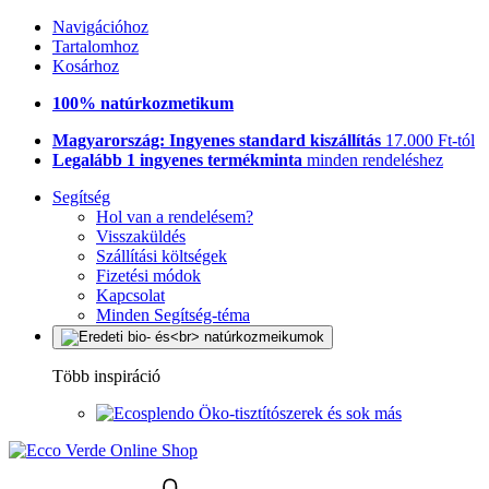
Navigációhoz
Tartalomhoz
Kosárhoz
100% natúrkozmetikum
Magyarország: Ingyenes standard kiszállítás
17.000 Ft-tól
Legalább 1 ingyenes termékminta
minden rendeléshez
Segítség
Hol van a rendelésem?
Visszaküldés
Szállítási költségek
Fizetési módok
Kapcsolat
Minden Segítség-téma
Több inspiráció
Öko-tisztítószerek és sok más