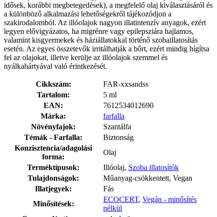
idősek, korábbi megbetegedések), a megfelelő olaj kiválasztásáról és
a különböző alkalmazási lehetőségekről tájékozódjon a
szakirodalomból. Az illóolajok nagyon illatintenzív anyagok, ezért
legyen elővigyázatos, ha migrénre vagy epilepsziára hajlamos,
valamint kisgyermekek és háziállatokkal történő szobaillatosítás
esetén. Az egyes összetevők irritálhatják a bőrt, ezért mindig hígítsa
fel az olajokat, illetve kerülje az illóolajok szemmel és
nyálkahártyával való érintkezését.
Cikkszám:
FAR-xxsandss
Tartalom:
5 ml
EAN:
7612534012690
Márka:
farfalla
Növényfajok:
Szantálfa
Témák - Farfalla:
Biztonság
Konzisztencia/adagolási
Olaj
forma:
Terméktípusok:
Illóolaj,
Szoba illatosítók
Tulajdonságok:
Műanyag-csökkentett, Vegan
Illatjegyek:
Fás
ECOCERT
,
Vegán - minősítés
Minősítések:
nélkül