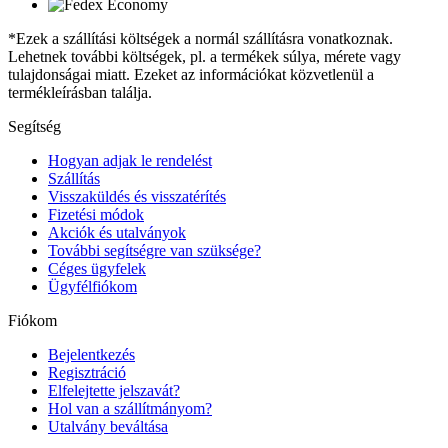
*Ezek a szállítási költségek a normál szállításra vonatkoznak.
Lehetnek további költségek, pl. a termékek súlya, mérete vagy
tulajdonságai miatt. Ezeket az információkat közvetlenül a
termékleírásban találja.
Segítség
Hogyan adjak le rendelést
Szállítás
Visszaküldés és visszatérítés
Fizetési módok
Akciók és utalványok
További segítségre van szüksége?
Céges ügyfelek
Ügyfélfiókom
Fiókom
Bejelentkezés
Regisztráció
Elfelejtette jelszavát?
Hol van a szállítmányom?
Utalvány beváltása