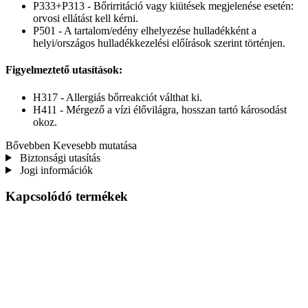
P333+P313 - Bőrirritáció vagy kiütések megjelenése esetén:
orvosi ellátást kell kérni.
P501 - A tartalom/edény elhelyezése hulladékként a
helyi/országos hulladékkezelési előírások szerint történjen.
Figyelmeztető utasítások:
H317 - Allergiás bőrreakciót válthat ki.
H411 - Mérgező a vízi élővilágra, hosszan tartó károsodást
okoz.
Bővebben
Kevesebb mutatása
Biztonsági utasítás
Jogi információk
Kapcsolódó termékek