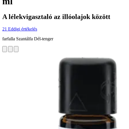
ml
A lélekvigasztaló az illóolajok között
21 Eddigi értékelés
farfalla Szantálfa Dél-tenger