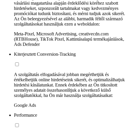
vásárlási magatartása alapján érdeklődési köréhez szabott
hirdetéseket, szponzorált tartalmakat vagy kedvezményes
promóciókat tudunk biztosítani, és mérni tudjuk azok sikerét.
Az Ön beleegyezésével az alábbi, harmadik féltől származó
szolgáltatásokat használjuk ezen a weboldalon:
Meta-Pixel, Microsoft Advertising, creativecdn.com
(RTBHouse), TikTok Pixel, Kattintásalapú termékajánlások,
Ads Defender
Kiterjesztett Conversion-Tracking
A szolgáltatás elfogadásával jobban megérthetjük és
értékelhetjük online hirdetéseink sikerét, és optimalizálhatjuk
hirdetési kínálatunkat. Ennek érdekében az Ön titkosított
személyes adatait összehasonlítjuk a következő külső
szolgáltatókkal, ha Ön már használja szolgáltatásaikat:
Google Ads
Performance