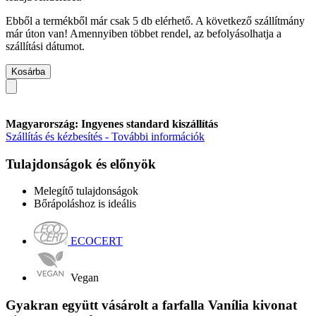
Ebből a termékből már csak 5 db elérhető. A következő szállítmány
már úton van! Amennyiben többet rendel, az befolyásolhatja a
szállítási dátumot.
Kosárba
Magyarország: Ingyenes standard kiszállítás
Szállítás és kézbesítés - További információk
Tulajdonságok és előnyök
Melegítő tulajdonságok
Bőrápoláshoz is ideális
ECOCERT
Vegan
Gyakran együtt vásárolt a farfalla Vanília kivonat