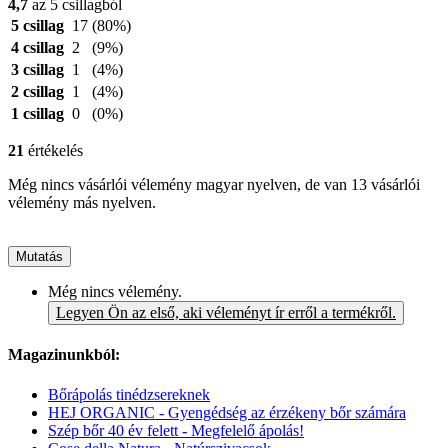
4,7
az 5 csillagból
5 csillag
17
(80%)
4 csillag
2
(9%)
3 csillag
1
(4%)
2 csillag
1
(4%)
1 csillag
0
(0%)
21
értékelés
Még nincs vásárlói vélemény magyar nyelven, de van 13 vásárlói
vélemény más nyelven.
Mutatás
Még nincs vélemény.
Legyen Ön az első, aki véleményt ír erről a termékről.
Magazinunkból:
Bőrápolás tinédzsereknek
HEJ ORGANIC - Gyengédség az érzékeny bőr számára
Szép bőr 40 év felett - Megfelelő ápolás!