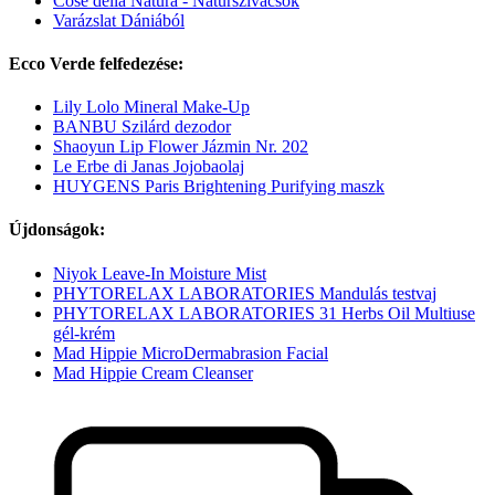
Cose della Natura - Natúrszivacsok
Varázslat Dániából
Ecco Verde felfedezése:
Lily Lolo Mineral Make-Up
BANBU Szilárd dezodor
Shaoyun Lip Flower Jázmin Nr. 202
Le Erbe di Janas Jojobaolaj
HUYGENS Paris Brightening Purifying maszk
Újdonságok:
Niyok Leave-In Moisture Mist
PHYTORELAX LABORATORIES Mandulás testvaj
PHYTORELAX LABORATORIES 31 Herbs Oil Multiuse
gél-krém
Mad Hippie MicroDermabrasion Facial
Mad Hippie Cream Cleanser