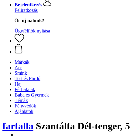
Bejelentkezés
Feliratkozás
Ön
új nálunk?
Ügyfélfiók nyitása
Márkák
Arc
Smink
Test és Fürdő
Haj
Férfiaknak
Baba és Gyermek
Témák
Fényvédők
Ajánlatok
farfalla
Szantálfa Dél-tenger, 5