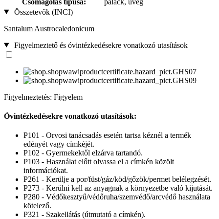
Csomagolás típusa:
palack, üveg
Összetevők (INCI)
Santalum Austrocaledonicum
Figyelmeztető és óvintézkedésekre vonatkozó utasítások
Figyelmeztetés: Figyelem
Óvintézkedésekre vonatkozó utasítások:
P101 - Orvosi tanácsadás esetén tartsa kéznél a termék
edényét vagy címkéjét.
P102 - Gyermekektől elzárva tartandó.
P103 - Használat előtt olvassa el a címkén közölt
információkat.
P261 - Kerülje a por/füst/gáz/köd/gőzök/permet belélegzését.
P273 - Kerülni kell az anyagnak a környezetbe való kijutását.
P280 - Védőkesztyű/védőruha/szemvédő/arcvédő használata
kötelező.
P321 - Szakellátás (útmutató a címkén).