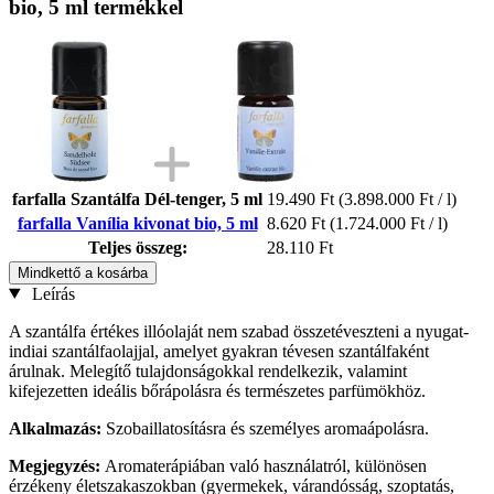
bio, 5 ml termékkel
farfalla Szantálfa Dél-tenger, 5 ml
19.490 Ft
(3.898.000 Ft / l)
farfalla Vanília kivonat bio, 5 ml
8.620 Ft
(1.724.000 Ft / l)
Teljes összeg:
28.110 Ft
Mindkettő a kosárba
Leírás
A szantálfa értékes illóolaját nem szabad összetéveszteni a nyugat-
indiai szantálfaolajjal, amelyet gyakran tévesen szantálfaként
árulnak. Melegítő tulajdonságokkal rendelkezik, valamint
kifejezetten ideális bőrápolásra és természetes parfümökhöz.
Alkalmazás:
Szobaillatosításra és személyes aromaápolásra.
Megjegyzés:
Aromaterápiában való használatról, különösen
érzékeny életszakaszokban (gyermekek, várandósság, szoptatás,