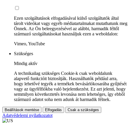
Ezen szolgáltatások elfogadásával külső szolgáltatók által
tárolt videókat vagy egyéb médiatartalmakat mutathatunk meg
Önnek. Az Ön beleegyezésével az alábbi, harmadik féltől
származó szolgáltatásokat használjuk ezen a weboldalon:
Vimeo, YouTube
Szükséges
Mindig aktív
A technikailag szükséges Cookie-k csak weboldalunk
alapvető funkcióit biztosítják. Használhatók például arra,
hogy lehetővé tegyék a termékek bevásárlókosarába gyűjtését
vagy az ügyfélfiókba való bejelentkezést. Ez azt jelenti, hogy
semmilyen következtetés levonása nem lehetséges, így ebből
származó adatot soha nem adunk át harmadik félnek.
Beállítások mentése
Elfogadás
Csak a szükséges
Adatvédelemi nyilatkozatot