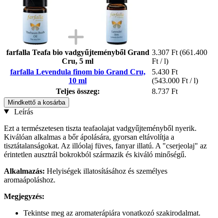
farfalla Teafa bio vadgyűjteményből Grand
3.307 Ft
(661.400
Cru, 5 ml
Ft / l)
farfalla Levendula finom bio Grand Cru,
5.430 Ft
10 ml
(543.000 Ft / l)
Teljes összeg:
8.737 Ft
Mindkettő a kosárba
Leírás
Ezt a természetesen tiszta teafaolajat vadgyűjteményből nyerik.
Kiválóan alkalmas a bőr ápolására, gyorsan eltávolítja a
tisztátalanságokat. Az illóolaj füves, fanyar illatú. A "cserjeolaj" az
érintetlen ausztrál bokrokból származik és kiváló minőségű.
Alkalmazás:
Helyiségek illatosításához és személyes
aromaápoláshoz.
Megjegyzés:
Tekintse meg az aromaterápiára vonatkozó szakirodalmat.