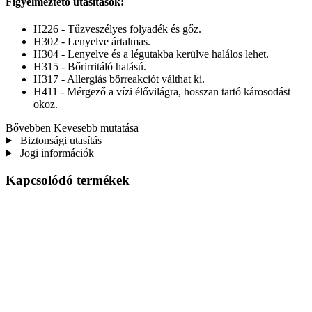
Figyelmeztető utasítások:
H226 - Tűzveszélyes folyadék és gőz.
H302 - Lenyelve ártalmas.
H304 - Lenyelve és a légutakba kerülve halálos lehet.
H315 - Bőrirritáló hatású.
H317 - Allergiás bőrreakciót válthat ki.
H411 - Mérgező a vízi élővilágra, hosszan tartó károsodást
okoz.
Bővebben
Kevesebb mutatása
Biztonsági utasítás
Jogi információk
Kapcsolódó termékek