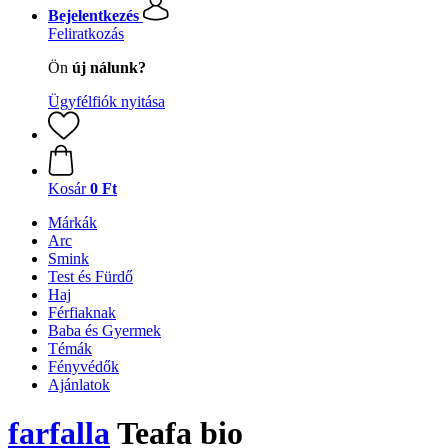
Bejelentkezés
Feliratkozás
Ön
új nálunk?
Ügyfélfiók nyitása
Kosár
0 Ft
Márkák
Arc
Smink
Test és Fürdő
Haj
Férfiaknak
Baba és Gyermek
Témák
Fényvédők
Ajánlatok
farfalla
Teafa bio