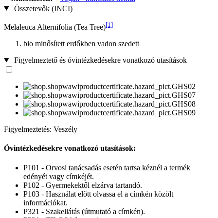
Összetevők (INCI)
[1]
Melaleuca Alternifolia (Tea Tree)
bio minősített erdőkben vadon szedett
Figyelmeztető és óvintézkedésekre vonatkozó utasítások
Figyelmeztetés: Veszély
Óvintézkedésekre vonatkozó utasítások:
P101 - Orvosi tanácsadás esetén tartsa kéznél a termék
edényét vagy címkéjét.
P102 - Gyermekektől elzárva tartandó.
P103 - Használat előtt olvassa el a címkén közölt
információkat.
P321 - Szakellátás (útmutató a címkén).