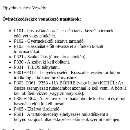
Figyelmeztetés: Veszély
Óvintézkedésekre vonatkozó utasítások:
P101 - Orvosi tanácsadás esetén tartsa kéznél a termék
edényét vagy címkéjét.
P102 - Gyermekektől elzárva tartandó.
P103 - Használat előtt olvassa el a címkén közölt
információkat.
P321 - Szakellátás (útmutató a címkén).
P330 - A szájat ki kell öblíteni.
P331 - TILOS hánytatni.
P301+P312 - Lenyelés esetén: Rosszullét esetén forduljon
toxikológiai központhoz/orvoshoz.
P303+P361+P353 - HA BŐRRE (vagy hajra) KERÜL: Az
összes szennyezett ruhadarabot azonnal le kell vetni. A bőrt le
kell öblíteni vízzel [vagy zuhanyozás].
P362+P364 - A szennyezett ruhadarabot le kell vetni és újbóli
használat előtt ki kell mosni.
P405 - Elzárva tárolandó.
P501 - A tartalom/edény elhelyezése hulladékként a
helyi/országos hulladékkezelési előírások szerint történjen.