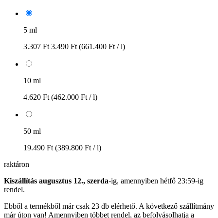
5 ml
3.307 Ft
3.490 Ft
(661.400 Ft / l)
10 ml
4.620 Ft
(462.000 Ft / l)
50 ml
19.490 Ft
(389.800 Ft / l)
raktáron
Kiszállítás augusztus 12., szerda
-ig, amennyiben
hétfő 23:59-ig
rendel.
Ebből a termékből már csak 23 db elérhető. A következő szállítmány
már úton van! Amennyiben többet rendel, az befolyásolhatja a