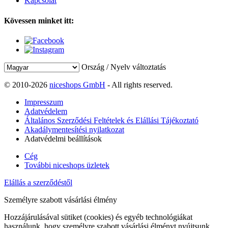
Kapcsolat
Kövessen minket itt:
Ország / Nyelv változtatás
© 2010-2026
niceshops GmbH
- All rights reserved.
Impresszum
Adatvédelem
Általános Szerződési Feltételek és Elállási Tájékoztató
Akadálymentesítési nyilatkozat
Adatvédelmi beállítások
Cég
További niceshops üzletek
Elállás a szerződéstől
Személyre szabott vásárlási élmény
Hozzájárulásával sütiket (cookies) és egyéb technológiákat
használunk, hogy személyre szabott vásárlási élményt nyújtsunk