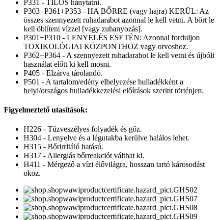
P331 - TILOS hánytatni.
P303+P361+P353 - HA BŐRRE (vagy hajra) KERÜL: Az
összes szennyezett ruhadarabot azonnal le kell vetni. A bőrt le
kell öblíteni vízzel [vagy zuhanyozás].
P301+P310 - LENYELÉS ESETÉN: Azonnal forduljon
TOXIKOLÓGIAI KÖZPONTHOZ vagy orvoshoz.
P362+P364 - A szennyezett ruhadarabot le kell vetni és újbóli
használat előtt ki kell mosni.
P405 - Elzárva tárolandó.
P501 - A tartalom/edény elhelyezése hulladékként a
helyi/országos hulladékkezelési előírások szerint történjen.
Figyelmeztető utasítások:
H226 - Tűzveszélyes folyadék és gőz.
H304 - Lenyelve és a légutakba kerülve halálos lehet.
H315 - Bőrirritáló hatású.
H317 - Allergiás bőrreakciót válthat ki.
H411 - Mérgező a vízi élővilágra, hosszan tartó károsodást
okoz.