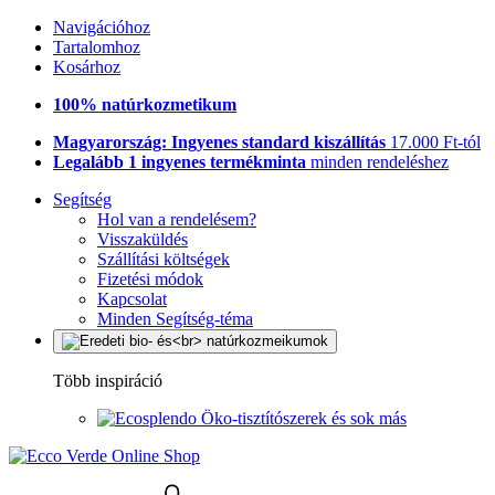
Navigációhoz
Tartalomhoz
Kosárhoz
100% natúrkozmetikum
Magyarország: Ingyenes standard kiszállítás
17.000 Ft-tól
Legalább 1 ingyenes termékminta
minden rendeléshez
Segítség
Hol van a rendelésem?
Visszaküldés
Szállítási költségek
Fizetési módok
Kapcsolat
Minden Segítség-téma
Több inspiráció
Öko-tisztítószerek és sok más