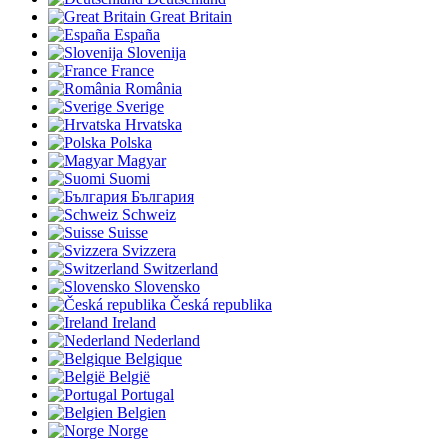
Great Britain
España
Slovenija
France
România
Sverige
Hrvatska
Polska
Magyar
Suomi
България
Schweiz
Suisse
Svizzera
Switzerland
Slovensko
Česká republika
Ireland
Nederland
Belgique
België
Portugal
Belgien
Norge