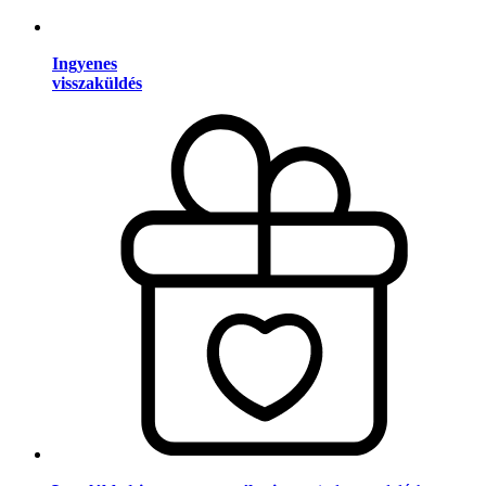
Ingyenes
visszaküldés