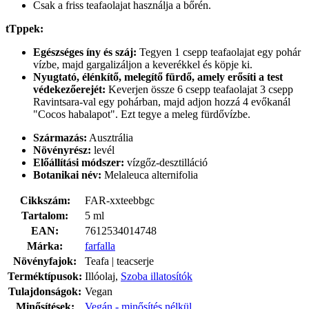
Csak a friss teafaolajat használja a bőrén.
tTppek:
Egészséges íny és száj:
Tegyen 1 csepp teafaolajat egy pohár
vízbe, majd gargalizáljon a keverékkel és köpje ki.
Nyugtató, élénkítő, melegítő fürdő, amely erősíti a test
védekezőerejét:
Keverjen össze 6 csepp teafaolajat 3 csepp
Ravintsara-val egy pohárban, majd adjon hozzá 4 evőkanál
"Cocos habalapot". Ezt tegye a meleg fürdővízbe.
Származás:
Ausztrália
Növényrész:
levél
Előállítási módszer:
vízgőz-desztilláció
Botanikai név:
Melaleuca alternifolia
Cikkszám:
FAR-xxteebbgc
Tartalom:
5 ml
EAN:
7612534014748
Márka:
farfalla
Növényfajok:
Teafa | teacserje
Terméktípusok:
Illóolaj,
Szoba illatosítók
Tulajdonságok:
Vegan
Minősítések:
Vegán - minősítés nélkül