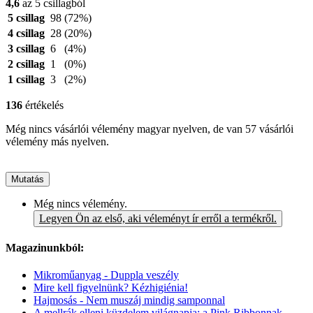
4,6
az 5 csillagból
5 csillag
98
(72%)
4 csillag
28
(20%)
3 csillag
6
(4%)
2 csillag
1
(0%)
1 csillag
3
(2%)
136
értékelés
Még nincs vásárlói vélemény magyar nyelven, de van 57 vásárlói
vélemény más nyelven.
Mutatás
Még nincs vélemény.
Legyen Ön az első, aki véleményt ír erről a termékről.
Magazinunkból:
Mikroműanyag - Duppla veszély
Mire kell figyelnünk? Kézhigiénia!
Hajmosás - Nem muszáj mindig samponnal
A mellrák elleni küzdelem világnapja: a Pink Ribbonnak