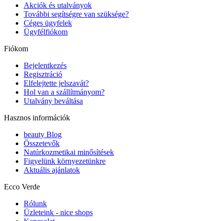
Akciók és utalványok
További segítségre van szüksége?
Céges ügyfelek
Ügyfélfiókom
Fiókom
Bejelentkezés
Regisztráció
Elfelejtette jelszavát?
Hol van a szállítmányom?
Utalvány beváltása
Hasznos információk
beauty Blog
Összetevők
Natúrkozmetikai minősítések
Figyelünk környezetünkre
Aktuális ajánlatok
Ecco Verde
Rólunk
Üzleteink - nice shops