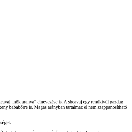
heavaj „nők aranya” elnevezése is. A sheavaj egy rendkívül gazdag
zékeny bababőrre is. Magas arányban tartalmaz el nem szappanosítható
séget.