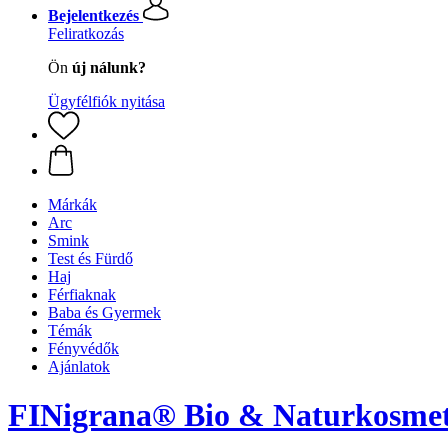
Bejelentkezés
Feliratkozás
Ön
új nálunk?
Ügyfélfiók nyitása
Márkák
Arc
Smink
Test és Fürdő
Haj
Férfiaknak
Baba és Gyermek
Témák
Fényvédők
Ajánlatok
FINigrana® Bio & Naturkosme