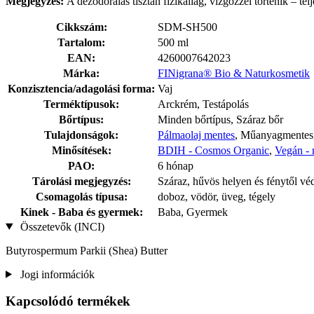
Megjegyzés:
A dezodorálás tisztán fizikailag, vízgőzzel történik – t
Cikkszám:
SDM-SH500
Tartalom:
500 ml
EAN:
4260007642023
Márka:
FINigrana® Bio & Naturkosmetik
Konzisztencia/adagolási forma:
Vaj
Terméktípusok:
Arckrém, Testápolás
Bőrtípus:
Minden bőrtípus, Száraz bőr
Tulajdonságok:
Pálmaolaj mentes
, Műanyagmentes
Minősítések:
BDIH - Cosmos Organic
,
Vegán - 
PAO:
6 hónap
Tárolási megjegyzés:
Száraz, hűvös helyen és fénytől vé
Csomagolás típusa:
doboz, vödör, üveg, tégely
Kinek - Baba és gyermek:
Baba, Gyermek
Összetevők (INCI)
Butyrospermum Parkii (Shea) Butter
Jogi információk
Kapcsolódó termékek