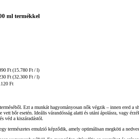
00 ml termékkel
890 Ft
(15.780 Ft / l)
230 Ft
(32.300 Ft / l)
.120 Ft
fa terméséből. Ezt a munkát hagyományosan nők végzik – innen ered a s
 vett bőr esetén. Ideális várandósság alatti és utáni ápolásra, vagy ér
és véd a kiszáradástól.
 egy természetes emulzió képződik, amely optimálisan megköti a nedves