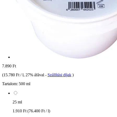
7.890 Ft
(
15.780 Ft / l
, 27% áfával
-
Szállítási díjak
)
Tartalom:
500 ml
25 ml
1.910 Ft
(76.400 Ft / l)