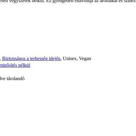
eljesen vegyszerek nélkül. Ez gyengéden eltávolítja az aromákat és szín
,
Biztonságos a terhesség idején
, Unisex, Vegan
minősítés nélkül
dve tárolandó