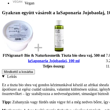
Vegan
Gyakran együtt vásárolt a laSaponaria Jojobaolaj, 1
FINigrana® Bio & Naturkosmetik Tiszta bio shea vaj, 500 ml
7.
laSaponaria Jojobaolaj, 100 ml
3.
Teljes összeg:
11
Mindkettő a kosárba
Leírás
Ez a tiszta bio shea vaj gondos kézimunkával készül az afrikai shea
ápolószer az egész család számára, valamint különösen száraz, igénybe
összetevőket – így szabályozza a nedvességszintet, simaságot biztosít 
Tipp:
Zuhanyzás vagy fürdés után vigye fel a még nedves bőrre, így