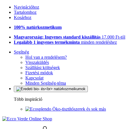
Navigációhoz
Tartalomhoz
Kosárhoz
100% natúrkozmetikum
Magyarország: Ingyenes standard kiszállítás
17.000 Ft-tól
Legalább 1 ingyenes termékminta
minden rendeléshez
Segítség
Hol van a rendelésem?
Visszaküldés
Szállítási költségek
Fizetési módok
Kapcsolat
Minden Segítség-téma
Több inspiráció
Öko-tisztítószerek és sok más