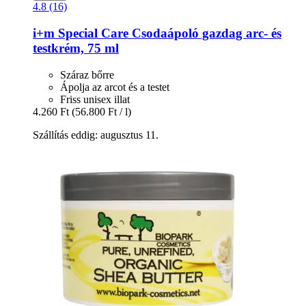
4.8 (16)
i+m
Special Care Csodaápoló gazdag arc-​ és
testkrém, 75 ml
Száraz bőrre
Ápolja az arcot és a testet
Friss unisex illat
4.260 Ft
(56.800 Ft / l)
Szállítás eddig: augusztus 11.