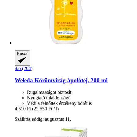
Kosár
4.6 (204)
Weleda
Körömvirág ápolótej, 200 ml
Rugalmasságot biztosít
Nyugtató tulajdonságú
Védi a felnőttek érzékeny bőrét is
4.510 Ft
(22.550 Ft / l)
Szállítás eddig: augusztus 11.