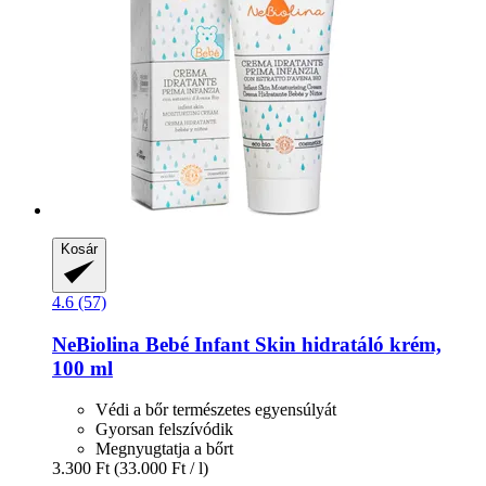
Kosár
4.6 (57)
NeBiolina
Bebé Infant Skin hidratáló krém,
100 ml
Védi a bőr természetes egyensúlyát
Gyorsan felszívódik
Megnyugtatja a bőrt
3.300 Ft
(33.000 Ft / l)