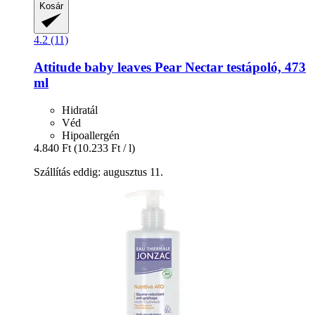
Kosár
4.2 (11)
Attitude
baby leaves Pear Nectar testápoló, 473
ml
Hidratál
Véd
Hipoallergén
4.840 Ft
(10.233 Ft / l)
Szállítás eddig: augusztus 11.