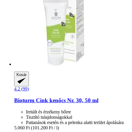
Kosár
4.2 (99)
Bioturm
Cink kenőcs Nr. 30, 50 ml
Irritált és érzékeny bőrre
Tisztító tulajdonságokkal
Pattanások esetén és a pelenka alatti terület ápolására
5.060 Ft
(101.200 Ft / l)