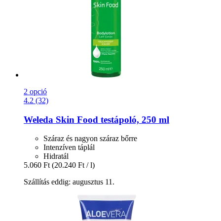
2 opció
4.2 (32)
Weleda
Skin Food testápoló, 250 ml
Száraz és nagyon száraz bőrre
Intenzíven táplál
Hidratál
5.060 Ft
(20.240 Ft / l)
Szállítás eddig: augusztus 11.