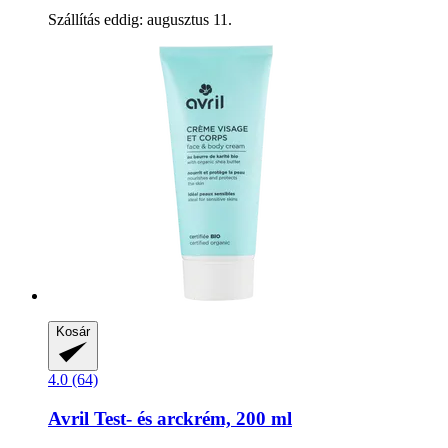
Szállítás eddig: augusztus 11.
Kosár
4.0 (64)
Avril
Test-​ és arckrém, 200 ml