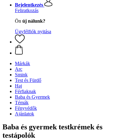
Bejelentkezés
Feliratkozás
Ön
új nálunk?
Ügyfélfiók nyitása
Márkák
Arc
Smink
Test és Fürdő
Haj
Férfiaknak
Baba és Gyermek
Témák
Fényvédők
Ajánlatok
Baba és gyermek testkrémek és
testápolók