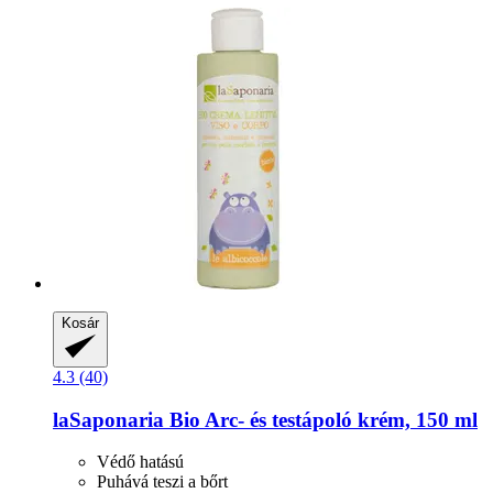
Kosár
4.3 (40)
laSaponaria
Bio Arc-​ és testápoló krém, 150 ml
Védő hatású
Puhává teszi a bőrt