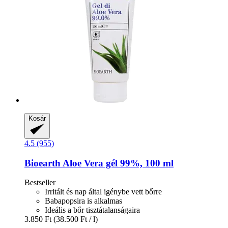
Kosár
4.5 (955)
Bioearth
Aloe Vera gél 99%, 100 ml
Bestseller
Irritált és nap által igénybe vett bőrre
Babapopsira is alkalmas
Ideális a bőr tisztátalanságaira
3.850 Ft
(38.500 Ft / l)