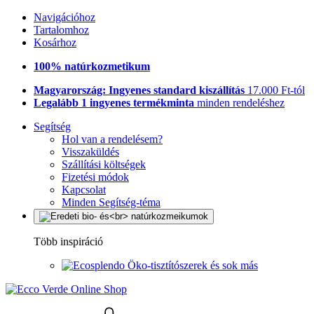
Navigációhoz
Tartalomhoz
Kosárhoz
100% natúrkozmetikum
Magyarország: Ingyenes standard kiszállítás
17.000 Ft-tól
Legalább 1 ingyenes termékminta
minden rendeléshez
Segítség
Hol van a rendelésem?
Visszaküldés
Szállítási költségek
Fizetési módok
Kapcsolat
Minden Segítség-téma
Több inspiráció
Öko-tisztítószerek és sok más