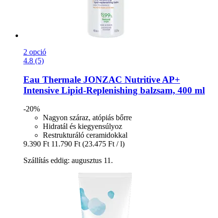
2 opció
4.8 (5)
Eau Thermale JONZAC
Nutritive AP+
Intensive Lipid-​Replenishing balzsam, 400 ml
-20%
Nagyon száraz, atópiás bőrre
Hidratál és kiegyensúlyoz
Restrukturáló ceramidokkal
9.390 Ft
11.790 Ft
(23.475 Ft / l)
Szállítás eddig: augusztus 11.