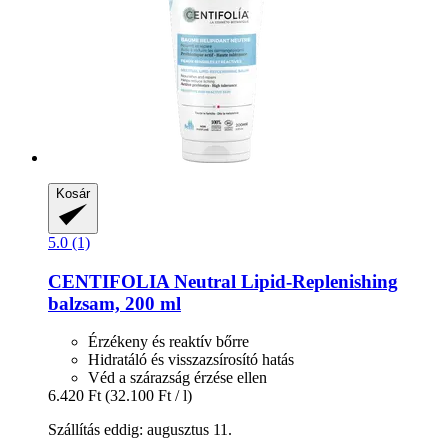
Kosár
5.0 (1)
CENTIFOLIA
Neutral Lipid-​Replenishing
balzsam, 200 ml
Érzékeny és reaktív bőrre
Hidratáló és visszazsírosító hatás
Véd a szárazság érzése ellen
6.420 Ft
(32.100 Ft / l)
Szállítás eddig: augusztus 11.