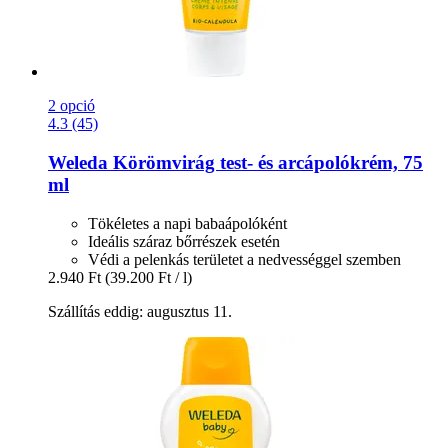
2 opció
4.3 (45)
Weleda
Körömvirág test-​ és arcápolókrém, 75
ml
Tökéletes a napi babaápolóként
Ideális száraz bőrrészek esetén
Védi a pelenkás területet a nedvességgel szemben
2.940 Ft
(39.200 Ft / l)
Szállítás eddig: augusztus 11.