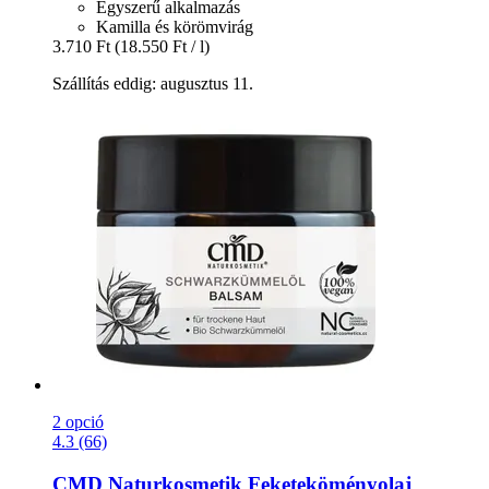
Egyszerű alkalmazás
Kamilla és körömvirág
3.710 Ft
(18.550 Ft / l)
Szállítás eddig: augusztus 11.
2 opció
4.3 (66)
CMD Naturkosmetik
Feketeköményolaj