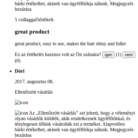
bárki értékelhet, akinek van ügyfélfiókja nálunk.
Megjegyzés
bezárása
5 csillaggal5értékelt.
great product
great product, easy to use, makes the hair shiny and fuller
Ez az értékelés hasznos volt az Ön számára?
(1)
igen
nem
(0)
Dóri
2017. augusztus 08.
Ellenőrzött vásárlás
Az „Ellenőrzött vásárlás” azt jelenti, hogy a véleményt
olyan vásárlók küldték, akik rendelkeznek ügyfélfiókkal, és
ténylegesen tőlünk vásárolták ezt a terméket. Alapvetően
bárki értékelhet, akinek van ügyfélfiókja nálunk.
Megjegyzés
bezárása