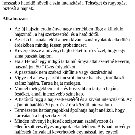
hosszabb hatóidő növeli a szín intenzitását. Teltséget és ragyogást
biztosít a hajnak.
Alkalmazás:
Az új hajszín eredménye nagy mértékben függ a kiinduló
hajszíntől, a haj szerkezetétől és a hatóidőtől.
Az első használat előtt a nem kívánt színárnyalatok elkerülése
érdekében mindig fessen próbatincset.
Keverje össze a növényi hajfestéket forró vízzel, hogy egy
sima pasztát kapjon.
Ha a Hennát egy indigó tartalmú árnyalattal szeretné keverni,
használjon 50 ° C-os folyadékot.
A pasztának nem szabad kihűlnie vagy kiszáradnia!
Vigye fel a kész pasztát tincsről tincsre haladva, törülköző
száraz hajára. Tartsa haját melegen.
Minnél melegebben tartja és hosszabban tartja a haján a
festéket, annál intenzívebb színt kap.
A hatóidő függ a haj szerkezetétől és a kívánt intenzitástól. Az
ajánlott hatóidő 30 perc és 2 óra közötti intervallum.
Természetes hatóanyagokkal ápolhatja haját anélkül, hogy
károsítaná a haj szerkezetét.
Minden növényi hajfesték szigorúan szabályozott és
ellenőrzött veszélyes anyagok tekintetében. A Khadi növényi
hajfesték árnyalatai keverhetőek egymással, így egyedi