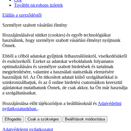
További niceshops üzletek
Elállás a szerződéstől
Személyre szabott vásárlási élmény
Hozzájárulásával sütiket (cookies) és egyéb technológiákat
használunk, hogy személyre szabott vásárlási élményt nyújtsunk
Önnek.
Ebből a célból adatokat gyűjtünk felhasználóinkról, viselkedésükről
és eszközeikről. Ezeket az adatokat weboldalunk folyamatos
optimalizálására és személyre szabott hirdetések és tartalmak
megjelenítésére, valamint a használati statisztikák elemzésére
használjuk fel. Az Ön titkosított adatait külső szolgáltatókkal is
szinkronizálhatjuk, és az ő online hirdetési csatornáikon keresztül
ajánlatokat mutathatunk Önnek, de csak akkor, ha Ön már használja
a szolgáltatásaikat.
Hozzájárulása előtt tájékozódjon a beállításoknál és
Adatvédelmi
nyilatkozatunkban.
.
Elfogadás
Csak a szükséges
Beállítások módosítása
Adatvédelemi nyilatkozatot