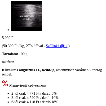
5.030 Ft
(
50.300 Ft / kg
, 27% áfával
-
Szállítási díjak
)
Tartalom:
100 g
raktáron
Kiszállítás augusztus 11., kedd
-ig, amennyiben
vasárnap 23:59-ig
rendel.
Mennyiségi kedvezmény
2-tól csak
4.771 Ft
/ darab
-5%
3-tól csak
4.520 Ft
/ darab
-10%
6-tól csak
4.118 Ft
/ darab
-18%