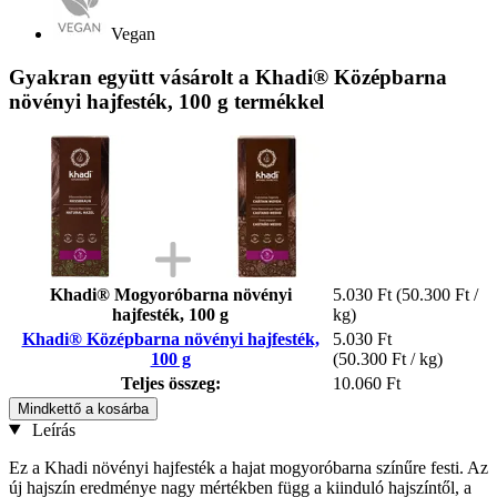
Vegan
Gyakran együtt vásárolt a Khadi® Középbarna
növényi hajfesték, 100 g termékkel
Khadi® Mogyoróbarna növényi
5.030 Ft
(50.300 Ft /
hajfesték, 100 g
kg)
Khadi® Középbarna növényi hajfesték,
5.030 Ft
100 g
(50.300 Ft / kg)
Teljes összeg:
10.060 Ft
Mindkettő a kosárba
Leírás
Ez a Khadi növényi hajfesték a hajat mogyoróbarna színűre festi. Az
új hajszín eredménye nagy mértékben függ a kiinduló hajszíntől, a