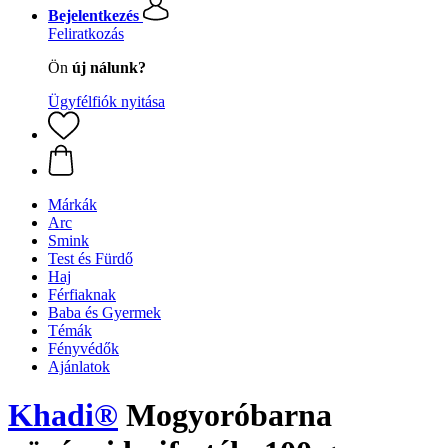
Bejelentkezés
Feliratkozás
Ön
új nálunk?
Ügyfélfiók nyitása
Márkák
Arc
Smink
Test és Fürdő
Haj
Férfiaknak
Baba és Gyermek
Témák
Fényvédők
Ajánlatok
Khadi®
Mogyoróbarna