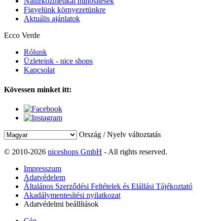
Natúrkozmetikai minősítések
Figyelünk környezetünkre
Aktuális ajánlatok
Ecco Verde
Rólunk
Üzleteink - nice shops
Kapcsolat
Kövessen minket itt:
Ország / Nyelv változtatás
© 2010-2026
niceshops GmbH
- All rights reserved.
Impresszum
Adatvédelem
Általános Szerződési Feltételek és Elállási Tájékoztató
Akadálymentesítési nyilatkozat
Adatvédelmi beállítások
Cég