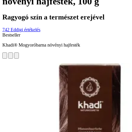
növényi hajfesték, 100 g
Ragyogó szín a természet erejével
742 Eddigi értékelés
Bestseller
Khadi® Mogyoróbarna növényi hajfesték