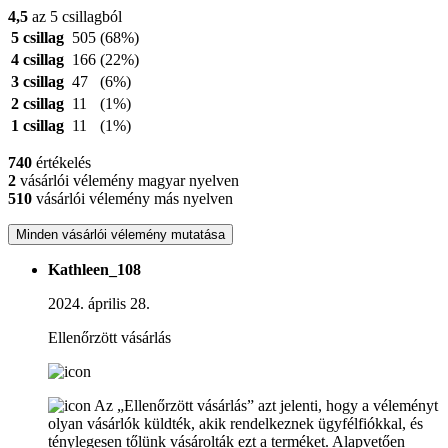
4,5
az 5 csillagból
5 csillag
505
(68%)
4 csillag
166
(22%)
3 csillag
47
(6%)
2 csillag
11
(1%)
1 csillag
11
(1%)
740
értékelés
2
vásárlói vélemény magyar nyelven
510
vásárlói vélemény más nyelven
Minden vásárlói vélemény mutatása
Kathleen_108
2024. április 28.
Ellenőrzött vásárlás
Az „Ellenőrzött vásárlás” azt jelenti, hogy a véleményt
olyan vásárlók küldték, akik rendelkeznek ügyfélfiókkal, és
ténylegesen tőlünk vásárolták ezt a terméket. Alapvetően