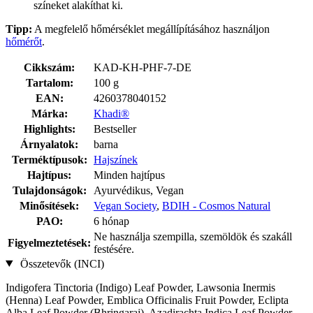
színeket alakíthat ki.
Tipp:
A megfelelő hőmérséklet megállípításához használjon
hőmérőt
.
Cikkszám:
KAD-KH-PHF-7-DE
Tartalom:
100 g
EAN:
4260378040152
Márka:
Khadi®
Highlights:
Bestseller
Árnyalatok:
barna
Terméktípusok:
Hajszínek
Hajtípus:
Minden hajtípus
Tulajdonságok:
Ayurvédikus, Vegan
Minősítések:
Vegan Society
,
BDIH - Cosmos Natural
PAO:
6 hónap
Ne használja szempilla, szemöldök és szakáll
Figyelmeztetések:
festésére.
Összetevők (INCI)
Indigofera Tinctoria (Indigo) Leaf Powder, Lawsonia Inermis
(Henna) Leaf Powder, Emblica Officinalis Fruit Powder, Eclipta
Alba Leaf Powder (Bhringaraj), Azadirachta Indica Leaf Powder