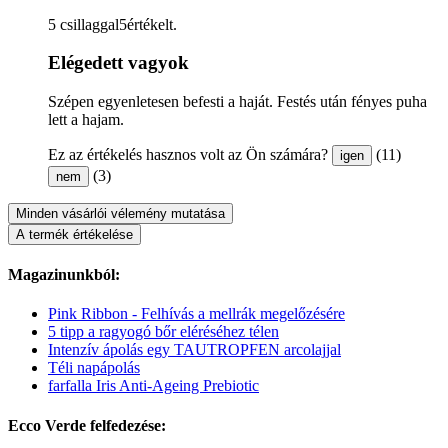
5 csillaggal5értékelt.
Elégedett vagyok
Szépen egyenletesen befesti a haját. Festés után fényes puha
lett a hajam.
Ez az értékelés hasznos volt az Ön számára?
(11)
igen
(3)
nem
Minden vásárlói vélemény mutatása
A termék értékelése
Magazinunkból:
Pink Ribbon - Felhívás a mellrák megelőzésére
5 tipp a ragyogó bőr eléréséhez télen
Intenzív ápolás egy TAUTROPFEN arcolajjal
Téli napápolás
farfalla Iris Anti-Ageing Prebiotic
Ecco Verde felfedezése: