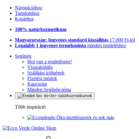
Navigációhoz
Tartalomhoz
Kosárhoz
100% natúrkozmetikum
Magyarország: Ingyenes standard kiszállítás
17.000 Ft-tól
Legalább 1 ingyenes termékminta
minden rendeléshez
Segítség
Hol van a rendelésem?
Visszaküldés
Szállítási költségek
Fizetési módok
Kapcsolat
Minden Segítség-téma
Több inspiráció
Öko-tisztítószerek és sok más