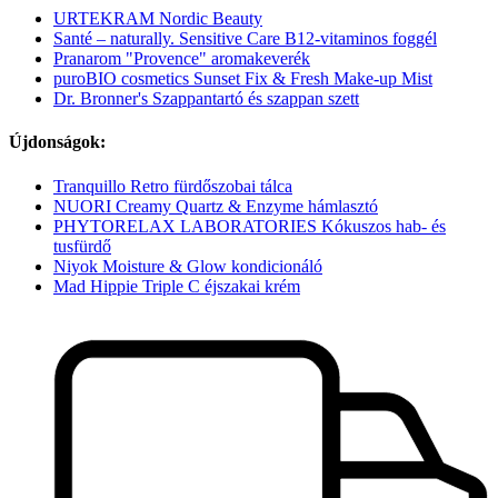
URTEKRAM Nordic Beauty
Santé – naturally. Sensitive Care B12-vitaminos foggél
Pranarom "Provence" aromakeverék
puroBIO cosmetics Sunset Fix & Fresh Make-up Mist
Dr. Bronner's Szappantartó és szappan szett
Újdonságok:
Tranquillo Retro fürdőszobai tálca
NUORI Creamy Quartz & Enzyme hámlasztó
PHYTORELAX LABORATORIES Kókuszos hab- és
tusfürdő
Niyok Moisture & Glow kondicionáló
Mad Hippie Triple C éjszakai krém