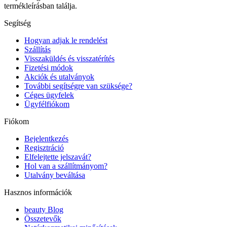
termékleírásban találja.
Segítség
Hogyan adjak le rendelést
Szállítás
Visszaküldés és visszatérítés
Fizetési módok
Akciók és utalványok
További segítségre van szüksége?
Céges ügyfelek
Ügyfélfiókom
Fiókom
Bejelentkezés
Regisztráció
Elfelejtette jelszavát?
Hol van a szállítmányom?
Utalvány beváltása
Hasznos információk
beauty Blog
Összetevők