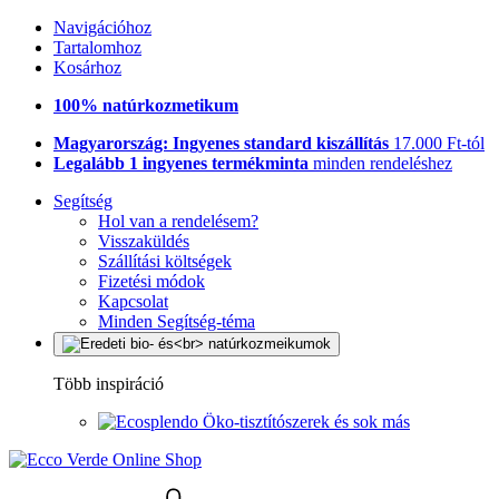
Navigációhoz
Tartalomhoz
Kosárhoz
100% natúrkozmetikum
Magyarország: Ingyenes standard kiszállítás
17.000 Ft-tól
Legalább 1 ingyenes termékminta
minden rendeléshez
Segítség
Hol van a rendelésem?
Visszaküldés
Szállítási költségek
Fizetési módok
Kapcsolat
Minden Segítség-téma
Több inspiráció
Öko-tisztítószerek és sok más