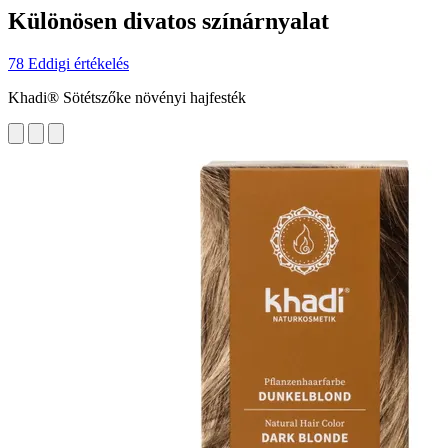
Különösen divatos színárnyalat
78 Eddigi értékelés
Khadi® Sötétszőke növényi hajfesték