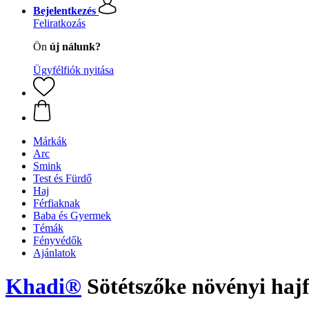
Bejelentkezés
Feliratkozás
Ön
új nálunk?
Ügyfélfiók nyitása
Márkák
Arc
Smink
Test és Fürdő
Haj
Férfiaknak
Baba és Gyermek
Témák
Fényvédők
Ajánlatok
Khadi®
Sötétszőke növényi hajf