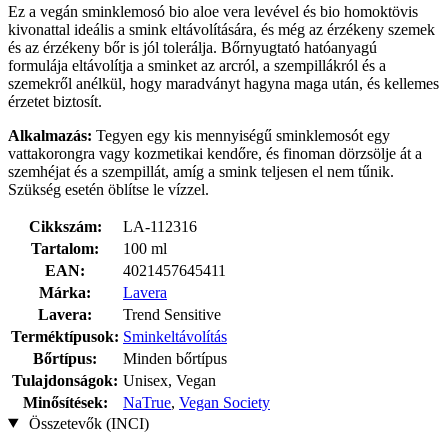
Ez a vegán sminklemosó bio aloe vera levével és bio homoktövis
kivonattal ideális a smink eltávolítására, és még az érzékeny szemek
és az érzékeny bőr is jól tolerálja. Bőrnyugtató hatóanyagú
formulája eltávolítja a sminket az arcról, a szempillákról és a
szemekről anélkül, hogy maradványt hagyna maga után, és kellemes
érzetet biztosít.
Alkalmazás:
Tegyen egy kis mennyiségű sminklemosót egy
vattakorongra vagy kozmetikai kendőre, és finoman dörzsölje át a
szemhéjat és a szempillát, amíg a smink teljesen el nem tűnik.
Szükség esetén öblítse le vízzel.
Cikkszám:
LA-112316
Tartalom:
100 ml
EAN:
4021457645411
Márka:
Lavera
Lavera:
Trend Sensitive
Terméktípusok:
Sminkeltávolítás
Bőrtípus:
Minden bőrtípus
Tulajdonságok:
Unisex, Vegan
Minősítések:
NaTrue
,
Vegan Society
Összetevők (INCI)