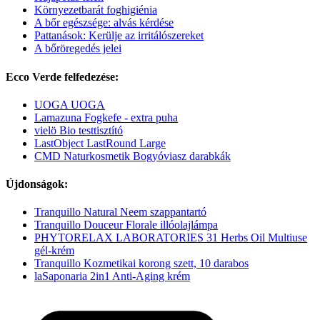
Környezetbarát foghigiénia
A bőr egészsége: alvás kérdése
Pattanások: Kerülje az irritálószereket
A bőröregedés jelei
Ecco Verde felfedezése:
UOGA UOGA
Lamazuna Fogkefe - extra puha
vielö Bio testtisztító
LastObject LastRound Large
CMD Naturkosmetik Bogyóviasz darabkák
Újdonságok:
Tranquillo Natural Neem szappantartó
Tranquillo Douceur Florale illóolajlámpa
PHYTORELAX LABORATORIES 31 Herbs Oil Multiuse
gél-krém
Tranquillo Kozmetikai korong szett, 10 darabos
laSaponaria 2in1 Anti-Aging krém