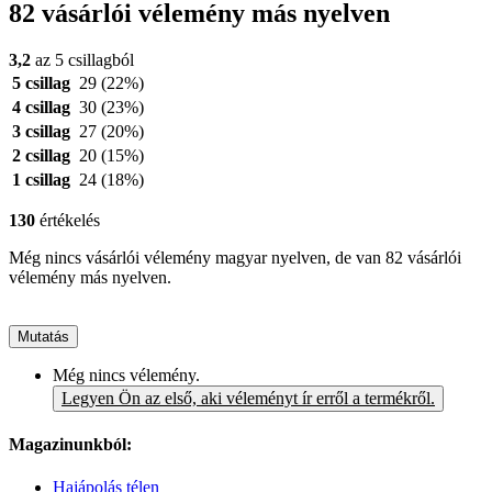
82 vásárlói vélemény más nyelven
3,2
az 5 csillagból
5 csillag
29
(22%)
4 csillag
30
(23%)
3 csillag
27
(20%)
2 csillag
20
(15%)
1 csillag
24
(18%)
130
értékelés
Még nincs vásárlói vélemény magyar nyelven, de van 82 vásárlói
vélemény más nyelven.
Mutatás
Még nincs vélemény.
Legyen Ön az első, aki véleményt ír erről a termékről.
Magazinunkból:
Hajápolás télen