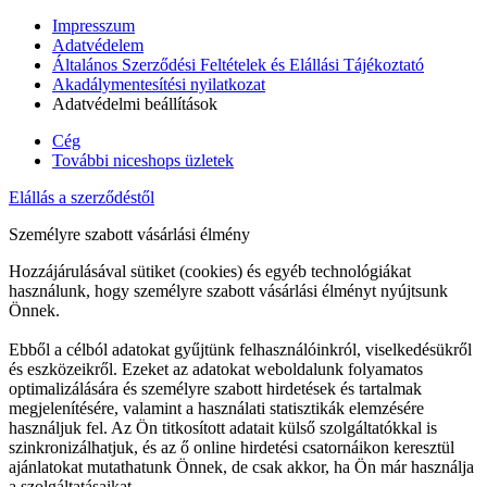
Impresszum
Adatvédelem
Általános Szerződési Feltételek és Elállási Tájékoztató
Akadálymentesítési nyilatkozat
Adatvédelmi beállítások
Cég
További niceshops üzletek
Elállás a szerződéstől
Személyre szabott vásárlási élmény
Hozzájárulásával sütiket (cookies) és egyéb technológiákat
használunk, hogy személyre szabott vásárlási élményt nyújtsunk
Önnek.
Ebből a célból adatokat gyűjtünk felhasználóinkról, viselkedésükről
és eszközeikről. Ezeket az adatokat weboldalunk folyamatos
optimalizálására és személyre szabott hirdetések és tartalmak
megjelenítésére, valamint a használati statisztikák elemzésére
használjuk fel. Az Ön titkosított adatait külső szolgáltatókkal is
szinkronizálhatjuk, és az ő online hirdetési csatornáikon keresztül
ajánlatokat mutathatunk Önnek, de csak akkor, ha Ön már használja
a szolgáltatásaikat.