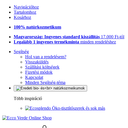
Navigációhoz
Tartalomhoz
Kosárhoz
100% natúrkozmetikum
Magyarország: Ingyenes standard kiszállítás
17.000 Ft-tól
Legalább 1 ingyenes termékminta
minden rendeléshez
Segítség
Hol van a rendelésem?
Visszaküldés
Szállítási költségek
Fizetési módok
Kapcsolat
Minden Segítség-téma
Több inspiráció
Öko-tisztítószerek és sok más