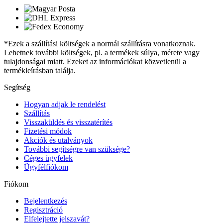
*Ezek a szállítási költségek a normál szállításra vonatkoznak.
Lehetnek további költségek, pl. a termékek súlya, mérete vagy
tulajdonságai miatt. Ezeket az információkat közvetlenül a
termékleírásban találja.
Segítség
Hogyan adjak le rendelést
Szállítás
Visszaküldés és visszatérítés
Fizetési módok
Akciók és utalványok
További segítségre van szüksége?
Céges ügyfelek
Ügyfélfiókom
Fiókom
Bejelentkezés
Regisztráció
Elfelejtette jelszavát?