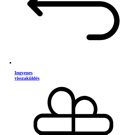
Ingyenes
visszaküldés