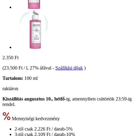
2.350 Ft
(
23.500 Ft / l
, 27% áfával
-
Szállítási díjak
)
Tartalom:
100 ml
raktáron
Kiszállítás augusztus 10., hétfő
-ig, amennyiben
csütörtök 23:59-ig
rendel.
Mennyiségi kedvezmény
2-tól csak
2.226 Ft
/ darab
-5%
3-tól csak
2.109 Ft
/ darab
-10%