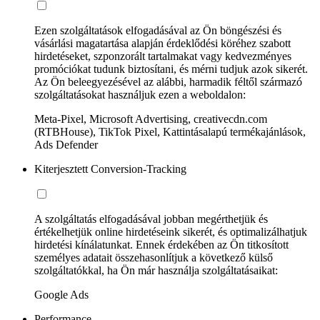
Ezen szolgáltatások elfogadásával az Ön böngészési és
vásárlási magatartása alapján érdeklődési köréhez szabott
hirdetéseket, szponzorált tartalmakat vagy kedvezményes
promóciókat tudunk biztosítani, és mérni tudjuk azok sikerét.
Az Ön beleegyezésével az alábbi, harmadik féltől származó
szolgáltatásokat használjuk ezen a weboldalon:
Meta-Pixel, Microsoft Advertising, creativecdn.com
(RTBHouse), TikTok Pixel, Kattintásalapú termékajánlások,
Ads Defender
Kiterjesztett Conversion-Tracking
A szolgáltatás elfogadásával jobban megérthetjük és
értékelhetjük online hirdetéseink sikerét, és optimalizálhatjuk
hirdetési kínálatunkat. Ennek érdekében az Ön titkosított
személyes adatait összehasonlítjuk a következő külső
szolgáltatókkal, ha Ön már használja szolgáltatásaikat:
Google Ads
Performance