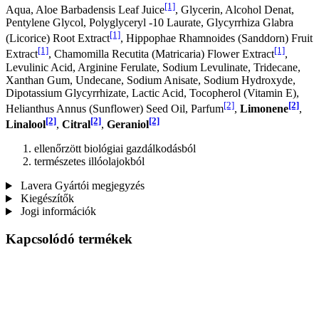
[1]
Aqua, Aloe Barbadensis Leaf Juice
, Glycerin, Alcohol Denat,
Pentylene Glycol, Polyglyceryl -10 Laurate, Glycyrrhiza Glabra
[1]
(Licorice) Root Extract
, Hippophae Rhamnoides (Sanddorn) Fruit
[1]
[1]
Extract
, Chamomilla Recutita (Matricaria) Flower Extract
,
Levulinic Acid, Arginine Ferulate, Sodium Levulinate, Tridecane,
Xanthan Gum, Undecane, Sodium Anisate, Sodium Hydroxyde,
Dipotassium Glycyrrhizate, Lactic Acid, Tocopherol (Vitamin E),
[2]
[2]
Helianthus Annus (Sunflower) Seed Oil, Parfum
,
Limonene
,
[2]
[2]
[2]
Linalool
,
Citral
,
Geraniol
ellenőrzött biológiai gazdálkodásból
természetes illóolajokból
Lavera Gyártói megjegyzés
Kiegészítők
Jogi információk
Kapcsolódó termékek