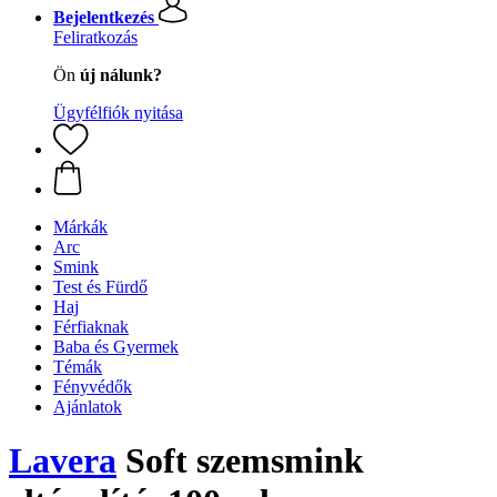
Bejelentkezés
Feliratkozás
Ön
új nálunk?
Ügyfélfiók nyitása
Márkák
Arc
Smink
Test és Fürdő
Haj
Férfiaknak
Baba és Gyermek
Témák
Fényvédők
Ajánlatok
Lavera
Soft szemsmink