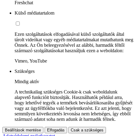
Freshchat
Külső médiatartalom
Ezen szolgáltatások elfogadásával külső szolgáltatók által
tárolt videókat vagy egyéb médiatartalmakat mutathatunk meg
Önnek. Az Ön beleegyezésével az alábbi, harmadik féltől
származó szolgáltatásokat használjuk ezen a weboldalon:
Vimeo, YouTube
Szükséges
Mindig aktív
A technikailag szükséges Cookie-k csak weboldalunk
alapvető funkcióit biztosítják. Használhatók például arra,
hogy lehetővé tegyék a termékek bevásárlókosarába gyűjtését
vagy az ügyfélfiókba való bejelentkezést. Ez azt jelenti, hogy
semmilyen következtetés levonása nem lehetséges, így ebből
származó adatot soha nem adunk át harmadik félnek.
Beállítások mentése
Elfogadás
Csak a szükséges
Adatvédelemi nyilatkozatot