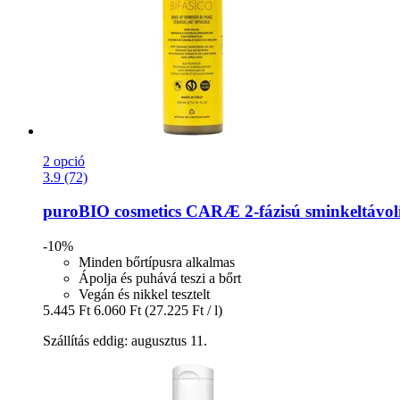
2 opció
3.9 (72)
puroBIO cosmetics
CARÆ 2-​fázisú sminkeltávolí
-10%
Minden bőrtípusra alkalmas
Ápolja és puhává teszi a bőrt
Vegán és nikkel tesztelt
5.445 Ft
6.060 Ft
(27.225 Ft / l)
Szállítás eddig: augusztus 11.