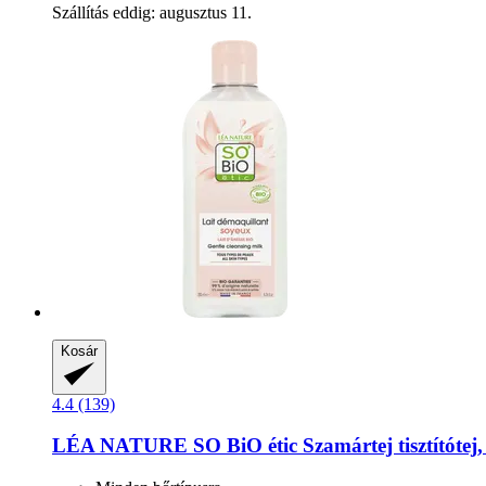
Szállítás eddig: augusztus 11.
Kosár
4.4 (139)
LÉA NATURE SO BiO étic
Szamártej tisztítótej