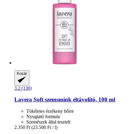
Kosár
3.2 (130)
Lavera
Soft szemsmink eltávolító, 100 ml
Tökéletes érzékeny bőrre
Nyugtató formula
Szemészek által tesztelt
2.350 Ft
(23.500 Ft / l)