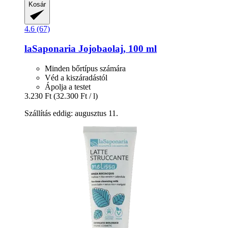
Kosár
4.6 (67)
laSaponaria
Jojobaolaj, 100 ml
Minden bőrtípus számára
Véd a kiszáradástól
Ápolja a testet
3.230 Ft
(32.300 Ft / l)
Szállítás eddig: augusztus 11.