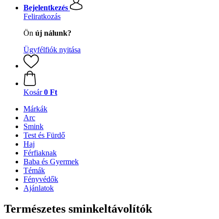
Bejelentkezés
Feliratkozás
Ön
új nálunk?
Ügyfélfiók nyitása
Kosár
0 Ft
Márkák
Arc
Smink
Test és Fürdő
Haj
Férfiaknak
Baba és Gyermek
Témák
Fényvédők
Ajánlatok
Természetes sminkeltávolítók