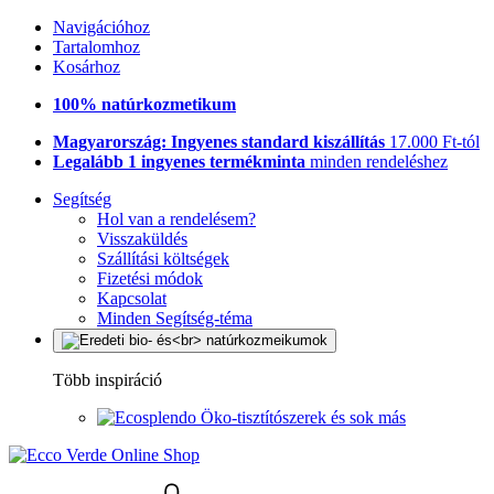
Navigációhoz
Tartalomhoz
Kosárhoz
100% natúrkozmetikum
Magyarország: Ingyenes standard kiszállítás
17.000 Ft-tól
Legalább 1 ingyenes termékminta
minden rendeléshez
Segítség
Hol van a rendelésem?
Visszaküldés
Szállítási költségek
Fizetési módok
Kapcsolat
Minden Segítség-téma
Több inspiráció
Öko-tisztítószerek és sok más