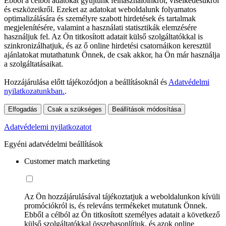
Ebből a célból adatokat gyűjtünk felhasználóinkról, viselkedésükről
és eszközeikről. Ezeket az adatokat weboldalunk folyamatos
optimalizálására és személyre szabott hirdetések és tartalmak
megjelenítésére, valamint a használati statisztikák elemzésére
használjuk fel. Az Ön titkosított adatait külső szolgáltatókkal is
szinkronizálhatjuk, és az ő online hirdetési csatornáikon keresztül
ajánlatokat mutathatunk Önnek, de csak akkor, ha Ön már használja
a szolgáltatásaikat.
Hozzájárulása előtt tájékozódjon a beállításoknál és
Adatvédelmi
nyilatkozatunkban.
.
Elfogadás
Csak a szükséges
Beállítások módosítása
Adatvédelemi nyilatkozatot
Egyéni adatvédelmi beállítások
Customer match marketing
Az Ön hozzájárulásával tájékoztatjuk a weboldalunkon kívüli
promóciókról is, és releváns termékeket mutatunk Önnek.
Ebből a célból az Ön titkosított személyes adatait a következő
külső szolgáltatókkal összehasonlítjuk, és azok online