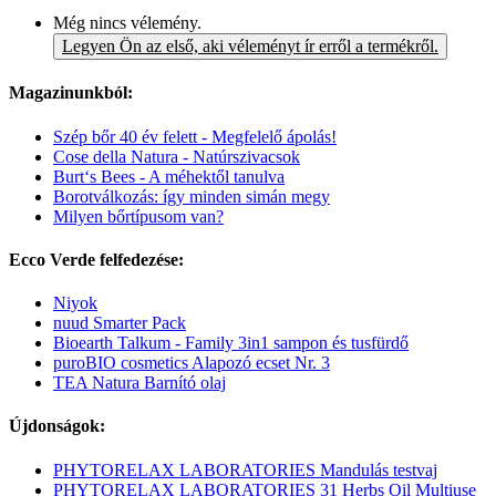
Még nincs vélemény.
Legyen Ön az első, aki véleményt ír erről a termékről.
Magazinunkból:
Szép bőr 40 év felett - Megfelelő ápolás!
Cose della Natura - Natúrszivacsok
Burt‘s Bees - A méhektől tanulva
Borotválkozás: így minden simán megy
Milyen bőrtípusom van?
Ecco Verde felfedezése:
Niyok
nuud Smarter Pack
Bioearth Talkum - Family 3in1 sampon és tusfürdő
puroBIO cosmetics Alapozó ecset Nr. 3
TEA Natura Barnító olaj
Újdonságok:
PHYTORELAX LABORATORIES Mandulás testvaj
PHYTORELAX LABORATORIES 31 Herbs Oil Multiuse