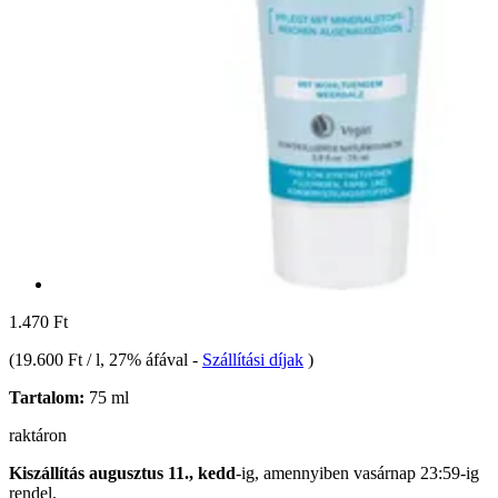
1.470 Ft
(
19.600 Ft / l
, 27% áfával
-
Szállítási díjak
)
Tartalom:
75 ml
raktáron
Kiszállítás augusztus 11., kedd
-ig, amennyiben
vasárnap 23:59-ig
rendel.