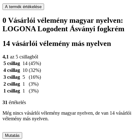
A termék értékelése
0 Vásárlói vélemény magyar nyelven:
LOGONA Logodent Ásványi fogkrém
14 vásárlói vélemény más nyelven
4,1
az 5 csillagból
5 csillag
14
(45%)
4 csillag
10
(32%)
3 csillag
5
(16%)
2 csillag
1
(3%)
1 csillag
1
(3%)
31
értékelés
Még nincs vásárlói vélemény magyar nyelven, de van 14 vásárlói
vélemény más nyelven.
Mutatás