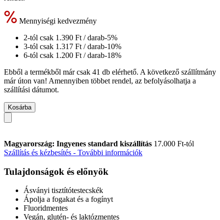
Mennyiségi kedvezmény
2-tól csak
1.390 Ft
/ darab
-5%
3-tól csak
1.317 Ft
/ darab
-10%
6-tól csak
1.200 Ft
/ darab
-18%
Ebből a termékből már csak 41 db elérhető. A következő szállítmány
már úton van! Amennyiben többet rendel, az befolyásolhatja a
szállítási dátumot.
Kosárba
Magyarország: Ingyenes standard kiszállítás
17.000 Ft-tól
Szállítás és kézbesítés - További információk
Tulajdonságok és előnyök
Ásványi tisztítótestecskék
Ápolja a fogakat és a fogínyt
Fluoridmentes
Vegán, glutén- és laktózmentes