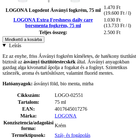
1.470 Ft
LOGONA Logodent Ásványi fogkrém, 75 ml
(19.600 Ft / l)
LOGONA Extra Freshness daily care
1.030 Ft
borsmenta fogkrém, 75 ml
(13.733 Ft / l)
Teljes összeg:
2.500 Ft
Mindkettő a kosárba
Leírás
Ez az enyhe, friss Ásványi fogkrém kíméletes, de hatékony tisztítást
biztosít az
ásványi tisztítótestecskék
által. Ásványi anyagokban
gazdag alga kivonattal ápolja a fogakat és a fogínyt. Szintetikus
színezék, aroma és tartósítószer, valamint fluorid mentes.
Hatóanyagok:
ásványi föld, bio menta, mirha
Cikkszám:
LOGO-02551
Tartalom:
75 ml
EAN:
4017645017276
Márka:
LOGONA
Konzisztencia/adagolási
Krém
forma:
Terméktípusok:
Száj- és fogápolás