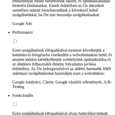
értékelhetjük online hirdetéseink sikerét, és optimalizálhatjuk
hirdetési kínálatunkat. Ennek érdekében az Ön titkosított
személyes adatait összehasonlítjuk a következő külső
szolgáltatókkal, ha Ön már használja szolgáltatásaikat:
Google Ads
Performance
Ezen szolgáltatások elfogadásával nyomon követhetjük a
kattintási és böngészési viselkedést a weboldalunkon belül, és
anonim módon kiértékelhetjük webhelyünk optimalizálása és
az általános felhasználói élmény folyamatos javítása
érdekében. Az Ön beleegyezésével az alábbi, harmadik féltől
származó szolgáltatásokat használjuk ezen a weboldalon:
Google Analytics, Clarity, Google vásárlói vélemények, A/B-
Testing
Funkcionális
Ezen szolgáltatások elfogadásával olyan funkciókat tudunk