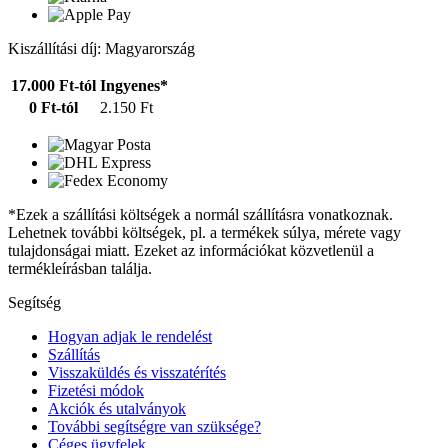
Kiszállítási díj: Magyarország
17.000 Ft-tól
Ingyenes*
0 Ft-tól
2.150 Ft
*Ezek a szállítási költségek a normál szállításra vonatkoznak.
Lehetnek további költségek, pl. a termékek súlya, mérete vagy
tulajdonságai miatt. Ezeket az információkat közvetlenül a
termékleírásban találja.
Segítség
Hogyan adjak le rendelést
Szállítás
Visszaküldés és visszatérítés
Fizetési módok
Akciók és utalványok
További segítségre van szüksége?
Céges ügyfelek