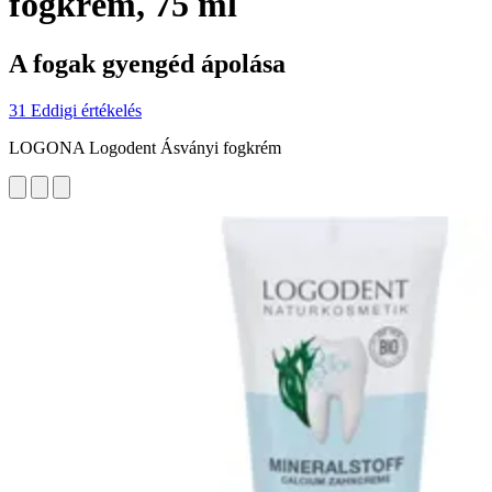
fogkrém, 75 ml
A fogak gyengéd ápolása
31 Eddigi értékelés
LOGONA Logodent Ásványi fogkrém