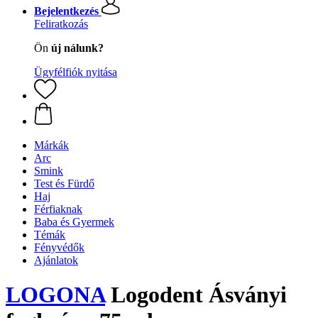
Bejelentkezés
Feliratkozás
Ön
új nálunk?
Ügyfélfiók nyitása
Márkák
Arc
Smink
Test és Fürdő
Haj
Férfiaknak
Baba és Gyermek
Témák
Fényvédők
Ajánlatok
LOGONA
Logodent Ásványi