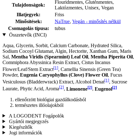
Flouridmentes, Gluténmentes,
Tulajdonságok:
Laktózmentes, Unisex, Vegan
Illatjegyek:
Friss
Minősítések:
NaTrue
,
Vegán - minősítés nélkül
Csomagolás típusa:
tubus
Összetevők (INCI)
Aqua, Glycerin, Sorbit, Calcium Carbonate, Hydrated Silica,
Sodium Cocoyl Glutamat, Algin, Hectorite, Xanthan Gum, Maris
Sal,
Mentha Viridis (Spearmint) Leaf Oil
,
Mentha Piperita Oil
,
Commiphora Abyssinica Resin Extract, Cistus Incanus
[1]
Flower/Leaf/Stem Extract
, Camellia Sinensis (Green Tea)
Powder,
Eugenia Caryophyllus (Clove) Flower Oil
, Fucus
[1]
Vesiculosus (Bladderwrack) Extract, Alcohol Denat
, Sucrose
[2]
[2]
[2]
Laurate, Phytic Acid, Aroma
,
Limonene
,
Eugenol
ellenőrzött biológiai gazdálkodásból
természetes illóolajokból
A LOGODENT Fogápolók
Gyártói megjegyzés
Kiegészítők
Jogi információk