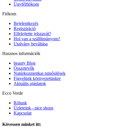
Ügyfélfiókom
Fiókom
Bejelentkezés
Regisztráció
Elfelejtette jelszavát?
Hol van a szállítmányom?
Utalvány beváltása
Hasznos információk
beauty Blog
Összetevők
Natúrkozmetikai minősítések
Figyelünk környezetünkre
Aktuális ajánlatok
Ecco Verde
Rólunk
Üzleteink - nice shops
Kapcsolat
Kövessen minket itt: