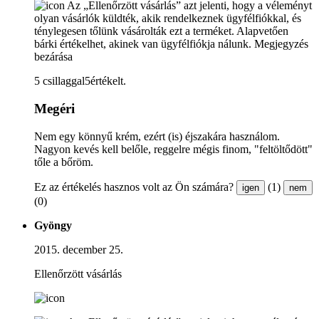
Az „Ellenőrzött vásárlás” azt jelenti, hogy a véleményt
olyan vásárlók küldték, akik rendelkeznek ügyfélfiókkal, és
ténylegesen tőlünk vásárolták ezt a terméket. Alapvetően
bárki értékelhet, akinek van ügyfélfiókja nálunk.
Megjegyzés
bezárása
5 csillaggal5értékelt.
Megéri
Nem egy könnyű krém, ezért (is) éjszakára használom.
Nagyon kevés kell belőle, reggelre mégis finom, "feltöltődött"
tőle a bőröm.
Ez az értékelés hasznos volt az Ön számára?
(1)
igen
nem
(0)
Gyöngy
2015. december 25.
Ellenőrzött vásárlás