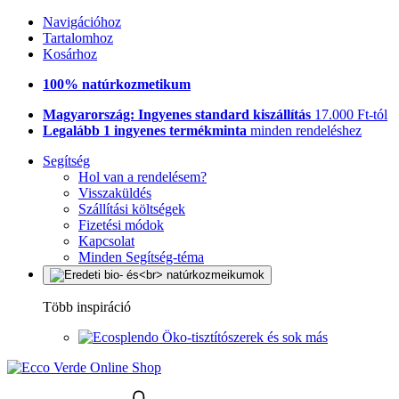
Navigációhoz
Tartalomhoz
Kosárhoz
100% natúrkozmetikum
Magyarország: Ingyenes standard kiszállítás
17.000 Ft-tól
Legalább 1 ingyenes termékminta
minden rendeléshez
Segítség
Hol van a rendelésem?
Visszaküldés
Szállítási költségek
Fizetési módok
Kapcsolat
Minden Segítség-téma
Több inspiráció
Öko-tisztítószerek és sok más