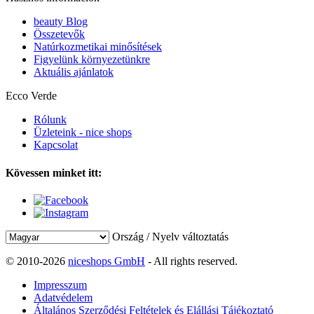
beauty Blog
Összetevők
Natúrkozmetikai minősítések
Figyelünk környezetünkre
Aktuális ajánlatok
Ecco Verde
Rólunk
Üzleteink - nice shops
Kapcsolat
Kövessen minket itt:
Ország / Nyelv változtatás
© 2010-2026
niceshops GmbH
- All rights reserved.
Impresszum
Adatvédelem
Általános Szerződési Feltételek és Elállási Tájékoztató