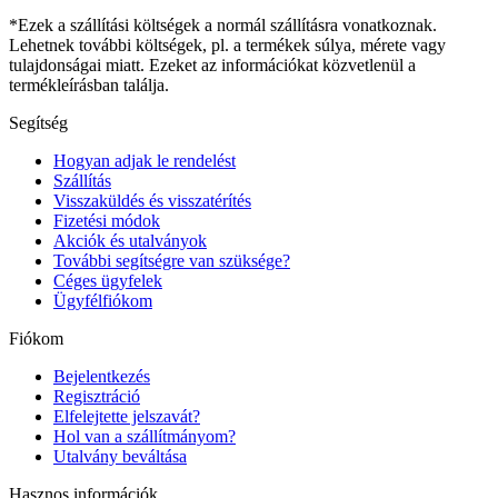
*Ezek a szállítási költségek a normál szállításra vonatkoznak.
Lehetnek további költségek, pl. a termékek súlya, mérete vagy
tulajdonságai miatt. Ezeket az információkat közvetlenül a
termékleírásban találja.
Segítség
Hogyan adjak le rendelést
Szállítás
Visszaküldés és visszatérítés
Fizetési módok
Akciók és utalványok
További segítségre van szüksége?
Céges ügyfelek
Ügyfélfiókom
Fiókom
Bejelentkezés
Regisztráció
Elfelejtette jelszavát?
Hol van a szállítmányom?
Utalvány beváltása
Hasznos információk