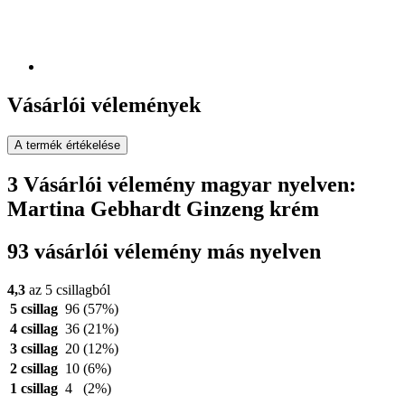
Vásárlói vélemények
A termék értékelése
3 Vásárlói vélemény magyar nyelven:
Martina Gebhardt Ginzeng krém
93 vásárlói vélemény más nyelven
4,3
az 5 csillagból
5 csillag
96
(57%)
4 csillag
36
(21%)
3 csillag
20
(12%)
2 csillag
10
(6%)
1 csillag
4
(2%)