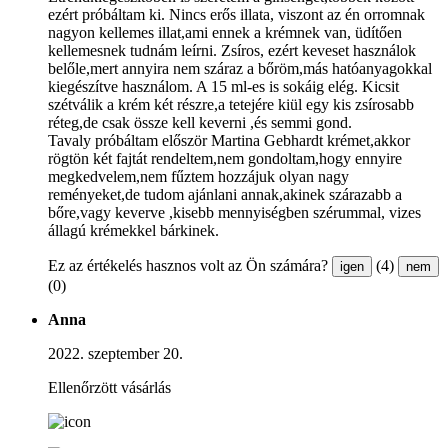
ezért próbáltam ki. Nincs erős illata, viszont az én orromnak
nagyon kellemes illat,ami ennek a krémnek van, üdítően
kellemesnek tudnám leírni. Zsíros, ezért keveset használok
belőle,mert annyira nem száraz a bőröm,más hatóanyagokkal
kiegészítve használom. A 15 ml-es is sokáig elég. Kicsit
szétválik a krém két részre,a tetejére kiül egy kis zsírosabb
réteg,de csak össze kell keverni ,és semmi gond.
Tavaly próbáltam először Martina Gebhardt krémet,akkor
rögtön két fajtát rendeltem,nem gondoltam,hogy ennyire
megkedvelem,nem fűztem hozzájuk olyan nagy
reményeket,de tudom ajánlani annak,akinek szárazabb a
bőre,vagy keverve ,kisebb mennyiségben szérummal, vizes
állagú krémekkel bárkinek.
Ez az értékelés hasznos volt az Ön számára?
(4)
igen
nem
(0)
Anna
2022. szeptember 20.
Ellenőrzött vásárlás