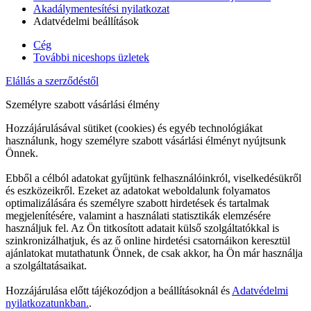
Akadálymentesítési nyilatkozat
Adatvédelmi beállítások
Cég
További niceshops üzletek
Elállás a szerződéstől
Személyre szabott vásárlási élmény
Hozzájárulásával sütiket (cookies) és egyéb technológiákat
használunk, hogy személyre szabott vásárlási élményt nyújtsunk
Önnek.
Ebből a célból adatokat gyűjtünk felhasználóinkról, viselkedésükről
és eszközeikről. Ezeket az adatokat weboldalunk folyamatos
optimalizálására és személyre szabott hirdetések és tartalmak
megjelenítésére, valamint a használati statisztikák elemzésére
használjuk fel. Az Ön titkosított adatait külső szolgáltatókkal is
szinkronizálhatjuk, és az ő online hirdetési csatornáikon keresztül
ajánlatokat mutathatunk Önnek, de csak akkor, ha Ön már használja
a szolgáltatásaikat.
Hozzájárulása előtt tájékozódjon a beállításoknál és
Adatvédelmi
nyilatkozatunkban.
.