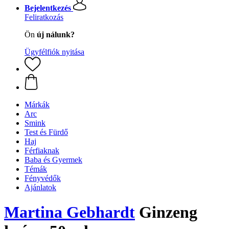
Bejelentkezés
Feliratkozás
Ön
új nálunk?
Ügyfélfiók nyitása
Márkák
Arc
Smink
Test és Fürdő
Haj
Férfiaknak
Baba és Gyermek
Témák
Fényvédők
Ajánlatok
Martina Gebhardt
Ginzeng