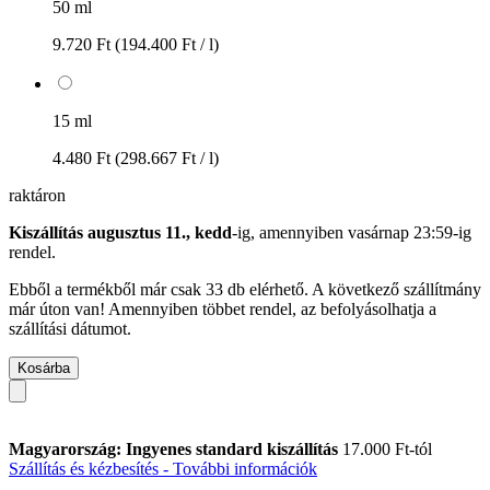
50 ml
9.720 Ft
(194.400 Ft / l)
15 ml
4.480 Ft
(298.667 Ft / l)
raktáron
Kiszállítás augusztus 11., kedd
-ig, amennyiben
vasárnap 23:59-ig
rendel.
Ebből a termékből már csak 33 db elérhető. A következő szállítmány
már úton van! Amennyiben többet rendel, az befolyásolhatja a
szállítási dátumot.
Kosárba
Magyarország: Ingyenes standard kiszállítás
17.000 Ft-tól
Szállítás és kézbesítés - További információk