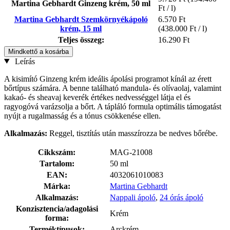
Martina Gebhardt Ginzeng krém, 50 ml
Ft / l)
Martina Gebhardt Szemkörnyékápoló
6.570 Ft
krém, 15 ml
(438.000 Ft / l)
Teljes összeg:
16.290 Ft
Mindkettő a kosárba
Leírás
A kisimító Ginzeng krém ideális ápolási programot kínál az érett
bőrtípus számára. A benne található mandula- és olívaolaj, valamint
kakaó- és sheavaj keverék értékes nedvességgel látja el és
ragyogóvá varázsolja a bőrt. A tápláló formula optimális támogatást
nyújt a rugalmasság és a tónus csökkenése ellen.
Alkalmazás:
Reggel, tisztítás után masszírozza be nedves bőrébe.
Cikkszám:
MAG-21008
Tartalom:
50 ml
EAN:
4032061010083
Márka:
Martina Gebhardt
Alkalmazás:
Nappali ápoló
,
24 órás ápoló
Konzisztencia/adagolási
Krém
forma:
Terméktípusok:
Arckrém