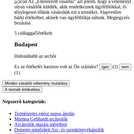
Az „Ellenőrzött vásárlás” azt jelenti, hogy a véleményt
olyan vásárlók küldték, akik rendelkeznek ügyfélfiókkal, és
ténylegesen tőlünk vásárolták ezt a terméket. Alapvetően
bárki értékelhet, akinek van ügyfélfiókja nálunk.
Megjegyzés
bezárása
5 csillaggal5értékelt.
Budapest
Hidratáltabb az arcbőr
Ez az értékelés hasznos volt az Ön számára?
(2)
igen
nem
(1)
Minden vásárlói vélemény mutatása
A termék értékelése
Népszerű kategóriák:
Természetes egész napos ápolás
Martina Gebhardt arcápolók
Arcápolók utazási méretben
Demeter-minősített Arc- és szemkörnyékápolók