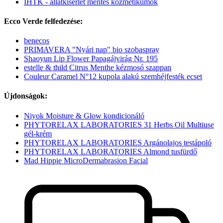
IHTK - állatkísérlet mentes kozmetikumok
Ecco Verde felfedezése:
benecos
PRIMAVERA "Nyári nap" bio szobaspray
Shaoyun Lip Flower Papagájvirág Nr. 195
estelle & thild Citrus Menthe kézmosó szappan
Couleur Caramel N°12 kupola alakú szemhéjfesték ecset
Újdonságok:
Niyok Moisture & Glow kondicionáló
PHYTORELAX LABORATORIES 31 Herbs Oil Multiuse
gél-krém
PHYTORELAX LABORATORIES Argánolajos testápoló
PHYTORELAX LABORATORIES Almond tusfürdő
Mad Hippie MicroDermabrasion Facial