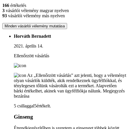
166
értékelés
3
vásárlói vélemény magyar nyelven
93
vásárlói vélemény más nyelven
Minden vásárlói vélemény mutatása
Horváth Bernadett
2021. április 14.
Ellenőrzött vásárlás
Az „Ellenőrzött vásárlás” azt jelenti, hogy a véleményt
olyan vásárlók küldték, akik rendelkeznek ügyfélfiókkal, és
ténylegesen tőlünk vásárolták ezt a terméket. Alapvetően
bárki értékelhet, akinek van ügyfélfiókja nálunk.
Megjegyzés
bezárása
5 csillaggal5értékelt.
Ginseng
Étrendkiegészítőben is szeretem a ginsenget,többek között