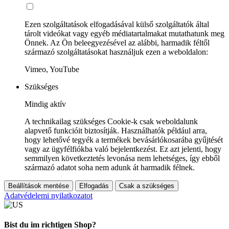
Ezen szolgáltatások elfogadásával külső szolgáltatók által
tárolt videókat vagy egyéb médiatartalmakat mutathatunk meg
Önnek. Az Ön beleegyezésével az alábbi, harmadik féltől
származó szolgáltatásokat használjuk ezen a weboldalon:
Vimeo, YouTube
Szükséges
Mindig aktív
A technikailag szükséges Cookie-k csak weboldalunk
alapvető funkcióit biztosítják. Használhatók például arra,
hogy lehetővé tegyék a termékek bevásárlókosarába gyűjtését
vagy az ügyfélfiókba való bejelentkezést. Ez azt jelenti, hogy
semmilyen következtetés levonása nem lehetséges, így ebből
származó adatot soha nem adunk át harmadik félnek.
Beállítások mentése
Elfogadás
Csak a szükséges
Adatvédelemi nyilatkozatot
Bist du im richtigen Shop?