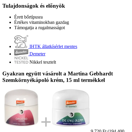
Tulajdonságok és előnyök
Érett bőrtípusra
Értékes vitaminokban gazdag
Támogatja a rugalmasságot
IHTK állatkísérlet mentes
Demeter
Nikkel tesztelt
Gyakran együtt vásárolt a Martina Gebhardt
Szemkörnyékápoló krém, 15 ml termékkel
9.720 Ft
(194.400