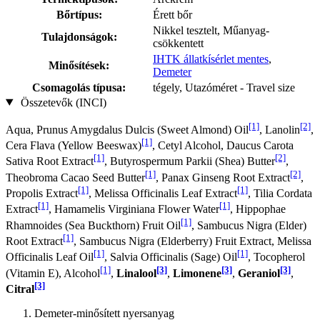
Bőrtípus:
Érett bőr
Nikkel tesztelt, Műanyag-
Tulajdonságok:
csökkentett
IHTK állatkísérlet mentes
,
Minősítések:
Demeter
Csomagolás típusa:
tégely, Utazóméret - Travel size
Összetevők (INCI)
[1]
[2]
Aqua, Prunus Amygdalus Dulcis (Sweet Almond) Oil
, Lanolin
,
[1]
Cera Flava (Yellow Beeswax)
, Cetyl Alcohol, Daucus Carota
[1]
[2]
Sativa Root Extract
, Butyrospermum Parkii (Shea) Butter
,
[1]
[2]
Theobroma Cacao Seed Butter
, Panax Ginseng Root Extract
,
[1]
[1]
Propolis Extract
, Melissa Officinalis Leaf Extract
, Tilia Cordata
[1]
[1]
Extract
, Hamamelis Virginiana Flower Water
, Hippophae
[1]
Rhamnoides (Sea Buckthorn) Fruit Oil
, Sambucus Nigra (Elder)
[1]
Root Extract
, Sambucus Nigra (Elderberry) Fruit Extract, Melissa
[1]
[1]
Officinalis Leaf Oil
, Salvia Officinalis (Sage) Oil
, Tocopherol
[1]
[3]
[3]
[3]
(Vitamin E), Alcohol
,
Linalool
,
Limonene
,
Geraniol
,
[3]
Citral
Demeter-minősített nyersanyag