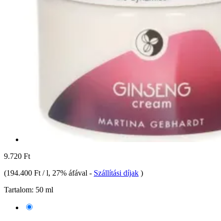
9.720 Ft
(
194.400 Ft / l
, 27% áfával
-
Szállítási díjak
)
Tartalom:
50 ml