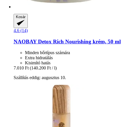
Kosár
4.6 (14)
NAOBAY
Detox Rich Nourishing krém, 50 ml
Minden bőrtípus számára
Extra hidratálás
Kisimító hatás
7.010 Ft
(140.200 Ft / l)
Szállítás eddig: augusztus 10.