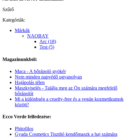
Szűrő
Kategóriák:
Márkák
NAOBAY
Arc (18)
Test (5)
Magazinunkból:
Maca - A bőrápoló gyökér
Nem minden napvédő ugyanolyan
Hajápolás télen
Maszkviselés - Találja meg az Ön számára megfelelő
bőrápolót
Mi a különbség a cruelty-free és a vegán kozmetikumok
között?
Ecco Verde felfedezése:
Phitofilos
Gyada Cosmetics Tisztító kendőmaszk a haj számára