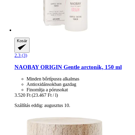
Kosár
2.3 (3)
NAOBAY
ORIGIN Gentle arctonik, 150 ml
Minden bőrtípusra alkalmas
Antioxidánsokban gazdag
Finomítja a pórusokat
3.520 Ft
(23.467 Ft / l)
Szállítás eddig: augusztus 10.