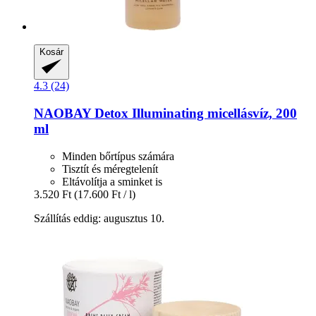
Kosár
4.3 (24)
NAOBAY
Detox Illuminating micellásvíz, 200
ml
Minden bőrtípus számára
Tisztít és méregtelenít
Eltávolítja a sminket is
3.520 Ft
(17.600 Ft / l)
Szállítás eddig: augusztus 10.