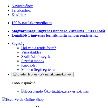
Navigációhoz
Tartalomhoz
Kosárhoz
100% natúrkozmetikum
Magyarország: Ingyenes standard kiszállítás
17.000 Ft-tól
Legalább 1 ingyenes termékminta
minden rendeléshez
Segítség
Hol van a rendelésem?
Visszaküldés
Szállítási költségek
Fizetési módok
Kapcsolat
Minden Segítség-téma
Több inspiráció
Öko-tisztítószerek és sok más