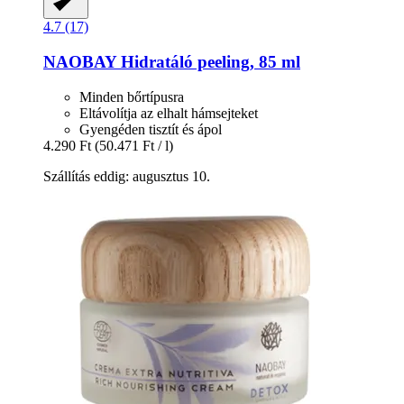
4.7 (17)
NAOBAY
Hidratáló peeling, 85 ml
Minden bőrtípusra
Eltávolítja az elhalt hámsejteket
Gyengéden tisztít és ápol
4.290 Ft
(50.471 Ft / l)
Szállítás eddig: augusztus 10.