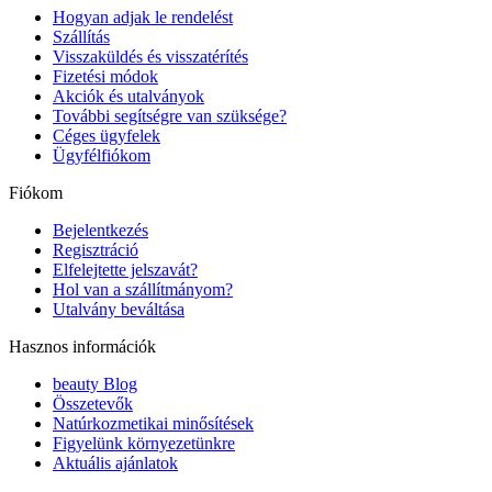
Hogyan adjak le rendelést
Szállítás
Visszaküldés és visszatérítés
Fizetési módok
Akciók és utalványok
További segítségre van szüksége?
Céges ügyfelek
Ügyfélfiókom
Fiókom
Bejelentkezés
Regisztráció
Elfelejtette jelszavát?
Hol van a szállítmányom?
Utalvány beváltása
Hasznos információk
beauty Blog
Összetevők
Natúrkozmetikai minősítések
Figyelünk környezetünkre
Aktuális ajánlatok