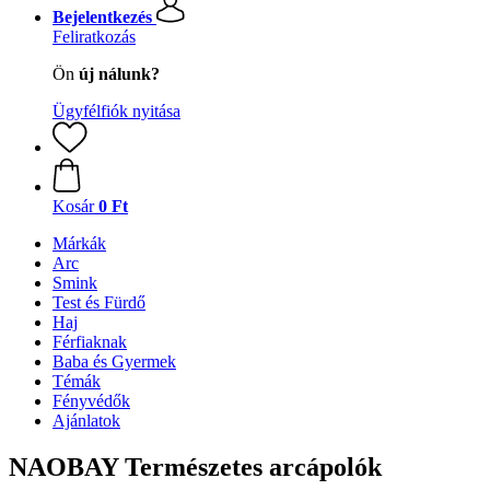
Bejelentkezés
Feliratkozás
Ön
új nálunk?
Ügyfélfiók nyitása
Kosár
0 Ft
Márkák
Arc
Smink
Test és Fürdő
Haj
Férfiaknak
Baba és Gyermek
Témák
Fényvédők
Ajánlatok
NAOBAY Természetes arcápolók