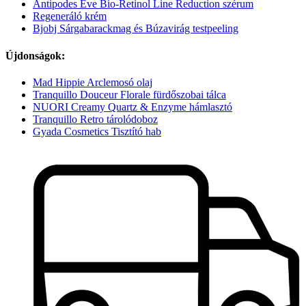
Antipodes Eve Bio-Retinol Line Reduction szérum
Regeneráló krém
Bjobj Sárgabarackmag és Búzavirág testpeeling
Újdonságok:
Mad Hippie Arclemosó olaj
Tranquillo Douceur Florale fürdőszobai tálca
NUORI Creamy Quartz & Enzyme hámlasztó
Tranquillo Retro tárolódoboz
Gyada Cosmetics Tisztító hab