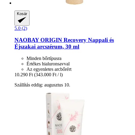
Kosár
5.0 (2)
NAOBAY
ORIGIN Recovery Nappali és
Éjszakai arcszérum, 30 ml
Minden bőrtípusra
Értékes hialuronsavval
Az egyenletes arcbőrért
10.290 Ft
(343.000 Ft / l)
Szállítás eddig: augusztus 10.