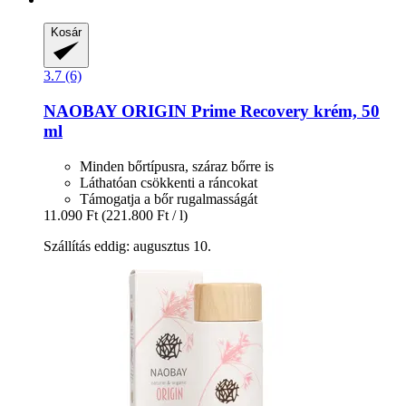
Kosár
3.7 (6)
NAOBAY
ORIGIN Prime Recovery krém, 50
ml
Minden bőrtípusra, száraz bőrre is
Láthatóan csökkenti a ráncokat
Támogatja a bőr rugalmasságát
11.090 Ft
(221.800 Ft / l)
Szállítás eddig: augusztus 10.