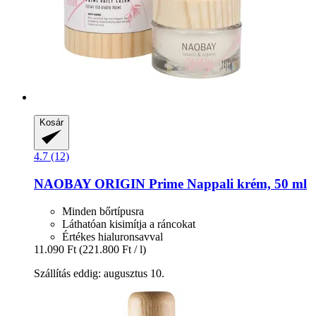
Kosár
4.7 (12)
NAOBAY
ORIGIN Prime Nappali krém, 50 ml
Minden bőrtípusra
Láthatóan kisimítja a ráncokat
Értékes hialuronsavval
11.090 Ft
(221.800 Ft / l)
Szállítás eddig: augusztus 10.