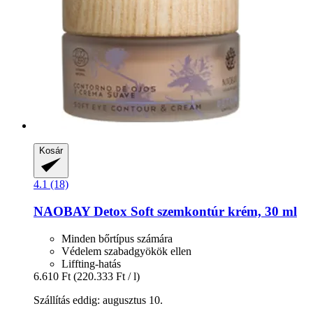
Kosár
4.1 (18)
NAOBAY
Detox Soft szemkontúr krém, 30 ml
Minden bőrtípus számára
Védelem szabadgyökök ellen
Liffting-hatás
6.610 Ft
(220.333 Ft / l)
Szállítás eddig: augusztus 10.