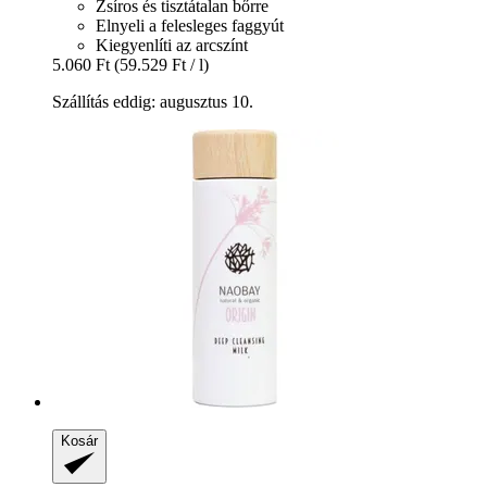
Zsíros és tisztátalan bőrre
Elnyeli a felesleges faggyút
Kiegyenlíti az arcszínt
5.060 Ft
(59.529 Ft / l)
Szállítás eddig: augusztus 10.
Kosár