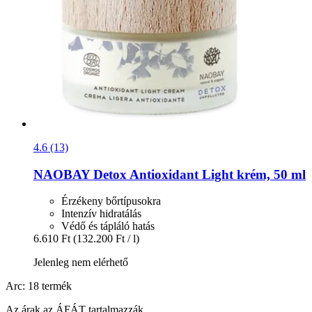
4.6 (13)
NAOBAY
Detox Antioxidant Light krém, 50 ml
Érzékeny bőrtípusokra
Intenzív hidratálás
Védő és tápláló hatás
6.610 Ft
(132.200 Ft / l)
Jelenleg nem elérhető
Arc: 18 termék
Az árak az ÁFÁT tartalmazzák