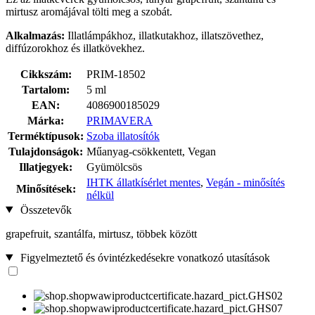
mirtusz aromájával tölti meg a szobát.
Alkalmazás:
Illatlámpákhoz, illatkutakhoz, illatszövethez,
diffúzorokhoz és illatkövekhez.
Cikkszám:
PRIM-18502
Tartalom:
5 ml
EAN:
4086900185029
Márka:
PRIMAVERA
Terméktípusok:
Szoba illatosítók
Tulajdonságok:
Műanyag-csökkentett, Vegan
Illatjegyek:
Gyümölcsös
IHTK állatkísérlet mentes
,
Vegán - minősítés
Minősítések:
nélkül
Összetevők
grapefruit, szantálfa, mirtusz, többek között
Figyelmeztető és óvintézkedésekre vonatkozó utasítások