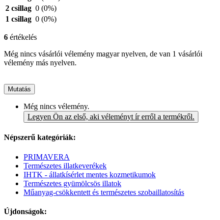
2 csillag
0
(0%)
1 csillag
0
(0%)
6
értékelés
Még nincs vásárlói vélemény magyar nyelven, de van 1 vásárlói
vélemény más nyelven.
Mutatás
Még nincs vélemény.
Legyen Ön az első, aki véleményt ír erről a termékről.
Népszerű kategóriák:
PRIMAVERA
Természetes illatkeverékek
IHTK - állatkísérlet mentes kozmetikumok
Természetes gyümölcsös illatok
Műanyag-csökkentett és természetes szobaillatosítás
Újdonságok: