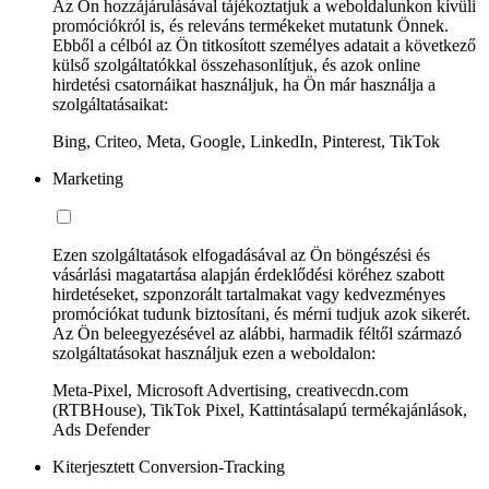
Az Ön hozzájárulásával tájékoztatjuk a weboldalunkon kívüli
promóciókról is, és releváns termékeket mutatunk Önnek.
Ebből a célból az Ön titkosított személyes adatait a következő
külső szolgáltatókkal összehasonlítjuk, és azok online
hirdetési csatornáikat használjuk, ha Ön már használja a
szolgáltatásaikat:
Bing, Criteo, Meta, Google, LinkedIn, Pinterest, TikTok
Marketing
Ezen szolgáltatások elfogadásával az Ön böngészési és
vásárlási magatartása alapján érdeklődési köréhez szabott
hirdetéseket, szponzorált tartalmakat vagy kedvezményes
promóciókat tudunk biztosítani, és mérni tudjuk azok sikerét.
Az Ön beleegyezésével az alábbi, harmadik féltől származó
szolgáltatásokat használjuk ezen a weboldalon:
Meta-Pixel, Microsoft Advertising, creativecdn.com
(RTBHouse), TikTok Pixel, Kattintásalapú termékajánlások,
Ads Defender
Kiterjesztett Conversion-Tracking