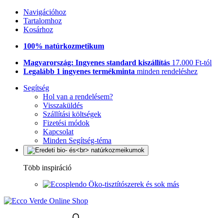
Navigációhoz
Tartalomhoz
Kosárhoz
100% natúrkozmetikum
Magyarország: Ingyenes standard kiszállítás
17.000 Ft-tól
Legalább 1 ingyenes termékminta
minden rendeléshez
Segítség
Hol van a rendelésem?
Visszaküldés
Szállítási költségek
Fizetési módok
Kapcsolat
Minden Segítség-téma
Több inspiráció
Öko-tisztítószerek és sok más