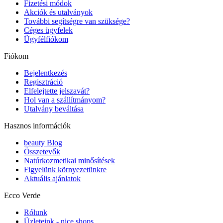
Fizetési módok
Akciók és utalványok
További segítségre van szüksége?
Céges ügyfelek
Ügyfélfiókom
Fiókom
Bejelentkezés
Regisztráció
Elfelejtette jelszavát?
Hol van a szállítmányom?
Utalvány beváltása
Hasznos információk
beauty Blog
Összetevők
Natúrkozmetikai minősítések
Figyelünk környezetünkre
Aktuális ajánlatok
Ecco Verde
Rólunk
Üzleteink - nice shops