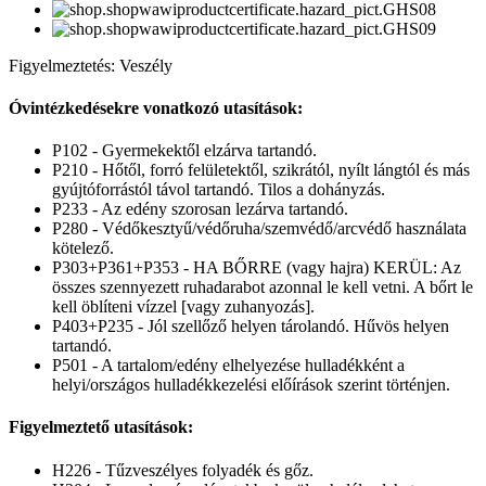
Figyelmeztetés: Veszély
Óvintézkedésekre vonatkozó utasítások:
P102 - Gyermekektől elzárva tartandó.
P210 - Hőtől, forró felületektől, szikrától, nyílt lángtól és más
gyújtóforrástól távol tartandó. Tilos a dohányzás.
P233 - Az edény szorosan lezárva tartandó.
P280 - Védőkesztyű/védőruha/szemvédő/arcvédő használata
kötelező.
P303+P361+P353 - HA BŐRRE (vagy hajra) KERÜL: Az
összes szennyezett ruhadarabot azonnal le kell vetni. A bőrt le
kell öblíteni vízzel [vagy zuhanyozás].
P403+P235 - Jól szellőző helyen tárolandó. Hűvös helyen
tartandó.
P501 - A tartalom/edény elhelyezése hulladékként a
helyi/országos hulladékkezelési előírások szerint történjen.
Figyelmeztető utasítások:
H226 - Tűzveszélyes folyadék és gőz.