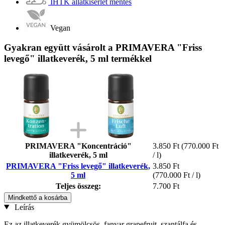
IHTK állatkísérlet mentes
Vegan
Gyakran együtt vásárolt a PRIMAVERA "Friss
levegő" illatkeverék, 5 ml termékkel
PRIMAVERA "Koncentráció"
3.850 Ft
(770.000 Ft
illatkeverék, 5 ml
/ l)
PRIMAVERA "Friss levegő" illatkeverék,
3.850 Ft
5 ml
(770.000 Ft / l)
Teljes összeg:
7.700 Ft
Mindkettő a kosárba
Leírás
Ez az illatkeverék gyümölcsös, fanyar grapefruit, szantálfa és