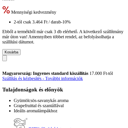
Mennyiségi kedvezmény
2-tól csak
3.464 Ft
/ darab
-10%
Ebből a termékből már csak 3 db elérhető. A következő szállítmány
már úton van! Amennyiben többet rendel, az befolyásolhatja a
szállítási dátumot.
Kosárba
Magyarország: Ingyenes standard kiszállítás
17.000 Ft-tól
Szállítás és kézbesítés - További információk
Tulajdonságok és előnyök
Gyümölcsös-savanykás aroma
Grapefruittal és szantálfával
Ideális aromalámpákhoz