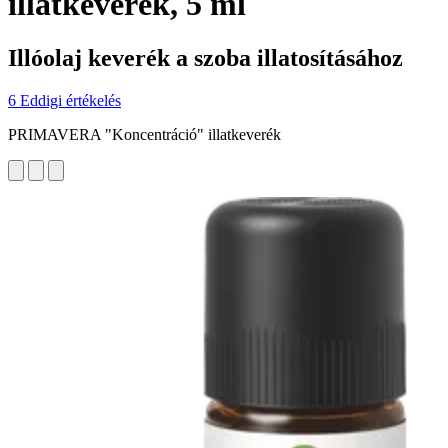
illatkeverék, 5 ml
Illóolaj keverék a szoba illatosításához
6 Eddigi értékelés
PRIMAVERA "Koncentráció" illatkeverék