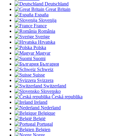
Deutschland
Great Britain
España
Slovenija
France
România
Sverige
Hrvatska
Polska
Magyar
Suomi
България
Schweiz
Suisse
Svizzera
Switzerland
Slovensko
Česká republika
Ireland
Nederland
Belgique
België
Portugal
Belgien
Norge