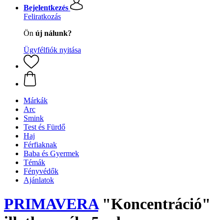
Bejelentkezés
Feliratkozás
Ön
új nálunk?
Ügyfélfiók nyitása
Márkák
Arc
Smink
Test és Fürdő
Haj
Férfiaknak
Baba és Gyermek
Témák
Fényvédők
Ajánlatok
PRIMAVERA
"Koncentráció"