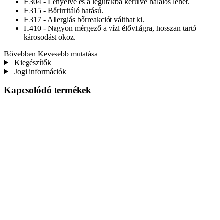
H304 - Lenyelve és a légutakba kerülve halálos lehet.
H315 - Bőrirritáló hatású.
H317 - Allergiás bőrreakciót válthat ki.
H410 - Nagyon mérgező a vízi élővilágra, hosszan tartó
károsodást okoz.
Bővebben
Kevesebb mutatása
Kiegészítők
Jogi információk
Kapcsolódó termékek