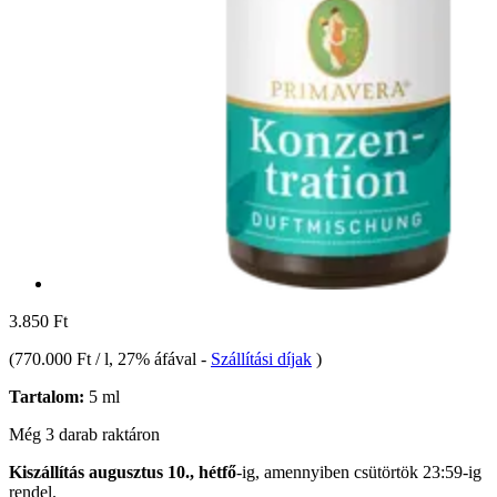
3.850 Ft
(
770.000 Ft / l
, 27% áfával
-
Szállítási díjak
)
Tartalom:
5 ml
Még 3 darab raktáron
Kiszállítás augusztus 10., hétfő
-ig, amennyiben
csütörtök 23:59-ig
rendel.