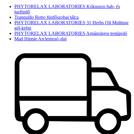
PHYTORELAX LABORATORIES Kókuszos hab- és
tusfürdő
Tranquillo Retro fürdőszobai tálca
PHYTORELAX LABORATORIES 31 Herbs Oil Multiuse
gél-krém
PHYTORELAX LABORATORIES Argánolajos testápoló
Mad Hippie Arclemosó olaj