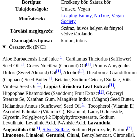
Bőrtípus:
Érzékeny bőr, Száraz bőr
Tulajdonságok:
Unisex, Vegan
Leaping Bunny
,
NaTrue
,
Vegan
Minősítések:
Society
Száraz, hűvös helyen és fénytől
Tárolási megjegyzés:
védve tárolandó
Csomagolás típusa:
karton, tubus
Összetevők (INCI)
[1]
Aloe Barbadensis Leaf Juice
, Carthamus Tinctorius (Safflower)
[1]
[1]
Seed Oil
, Cocos Nucifera (Coconut) Oil
, Prunus Amygdalus
[1]
[1]
Dulcis (Sweet Almond) Oil
, Alcohol
, Theobroma Grandiflorum
[1]
(Cupuacu) Seed Butter
, Betaine, Sodium Cetearyl Sulfate, Vitis
[1]
[1]
Vinifera Seed Oil
,
Lippia Citriodora Leaf Extract
,
[1]
Hippophae Rhamnoides (Sanddorn) Fruit Extract
, Glyceryl
Stearate Se, Xanthan Gum, Mangifera Indica (Magno) Seed Butter,
[1]
Helianthus Annus (Sunflower) Seed Oil
, Tocopherol (Vitamin E),
Ascorbyl Palmitate (Vitamin C), Bisabolol, Lauryl Glucoside,
Glycerin, Polyglyceryl-2 Dipolyhydroxystearate, Sodium
Levulinate, Levulinic Acid, P-Anisic Acid,
Lavandula
[1]
[2]
Angustifolia Oil
,
Silver Sulfate
, Sodium Hydroxyde, Parfum
,
Limonene
,
Linalool
,
Geraniol
,
Citral
, Benzylbenzoat, Citronellal,