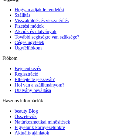
Hogyan adjak le rendelést
Szállítás
Visszaküldés és visszatérítés
Fizetési módok
Akciók és utalványok
További segítségre van szüksége?
Céges ügyfelek
Ügyfélfiókom
Fiókom
Bejelentkezés
Regisztráció
Elfelejtette jelszavát?
Hol van a szállítmányom?
Utalvány beváltása
Hasznos információk
beauty Blog
Összetevők
Natúrkozmetikai minősítések
Figyelünk környezetünkre
Aktuális ajánlatok