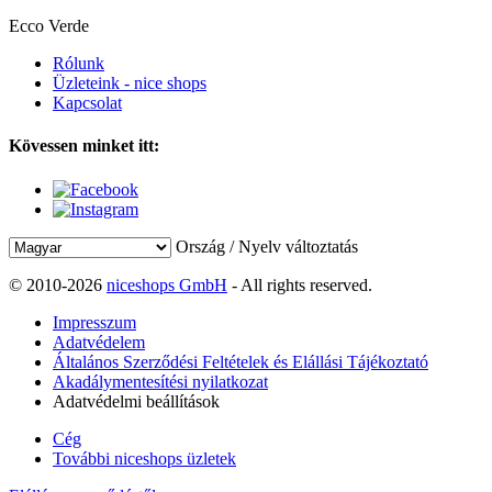
Ecco Verde
Rólunk
Üzleteink - nice shops
Kapcsolat
Kövessen minket itt:
Ország / Nyelv változtatás
© 2010-2026
niceshops GmbH
- All rights reserved.
Impresszum
Adatvédelem
Általános Szerződési Feltételek és Elállási Tájékoztató
Akadálymentesítési nyilatkozat
Adatvédelmi beállítások
Cég
További niceshops üzletek