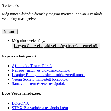
5
értékelés
Még nincs vásárlói vélemény magyar nyelven, de van 4 vásárlói
vélemény más nyelven.
Mutatás
Még nincs vélemény.
Legyen Ön az első, aki véleményt ír erről a termékről.
Népszerű kategóriák:
Ajánlatok - Test és Fürdő
NaTrue - natúr- és biokozmetikumok
Leaping Bunny minősített natúrkozmetikumok
Vegan Society-minősített bőrápolók
Santaverde természetes testápolók
Ecco Verde felfedezése:
LOGONA
STYX Bio vadrózsa testápoló krém