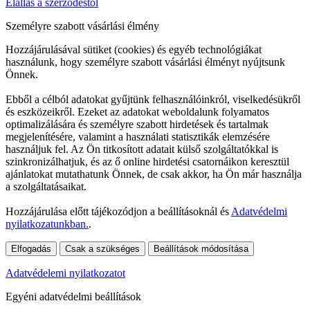
Elállás a szerződéstől
Személyre szabott vásárlási élmény
Hozzájárulásával sütiket (cookies) és egyéb technológiákat
használunk, hogy személyre szabott vásárlási élményt nyújtsunk
Önnek.
Ebből a célból adatokat gyűjtünk felhasználóinkról, viselkedésükről
és eszközeikről. Ezeket az adatokat weboldalunk folyamatos
optimalizálására és személyre szabott hirdetések és tartalmak
megjelenítésére, valamint a használati statisztikák elemzésére
használjuk fel. Az Ön titkosított adatait külső szolgáltatókkal is
szinkronizálhatjuk, és az ő online hirdetési csatornáikon keresztül
ajánlatokat mutathatunk Önnek, de csak akkor, ha Ön már használja
a szolgáltatásaikat.
Hozzájárulása előtt tájékozódjon a beállításoknál és
Adatvédelmi
nyilatkozatunkban.
.
Elfogadás
Csak a szükséges
Beállítások módosítása
Adatvédelemi nyilatkozatot
Egyéni adatvédelmi beállítások