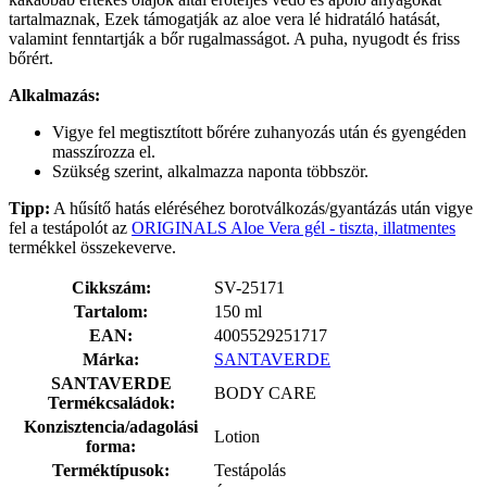
tartalmaznak, Ezek támogatják az aloe vera lé hidratáló hatását,
valamint fenntartják a bőr rugalmasságot. A puha, nyugodt és friss
bőrért.
Alkalmazás:
Vigye fel megtisztított bőrére zuhanyozás után és gyengéden
masszírozza el.
Szükség szerint, alkalmazza naponta többször.
Tipp:
A hűsítő hatás eléréséhez borotválkozás/gyantázás után vigye
fel a testápolót az
ORIGINALS Aloe Vera gél - tiszta, illatmentes
termékkel összekeverve.
Cikkszám:
SV-25171
Tartalom:
150 ml
EAN:
4005529251717
Márka:
SANTAVERDE
SANTAVERDE
BODY CARE
Termékcsaládok:
Konzisztencia/adagolási
Lotion
forma:
Terméktípusok:
Testápolás