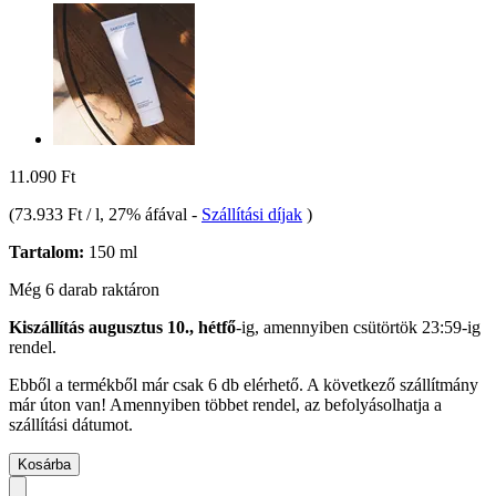
11.090 Ft
(
73.933 Ft / l
, 27% áfával
-
Szállítási díjak
)
Tartalom:
150 ml
Még 6 darab raktáron
Kiszállítás augusztus 10., hétfő
-ig, amennyiben
csütörtök 23:59-ig
rendel.
Ebből a termékből már csak 6 db elérhető. A következő szállítmány
már úton van! Amennyiben többet rendel, az befolyásolhatja a
szállítási dátumot.
Kosárba