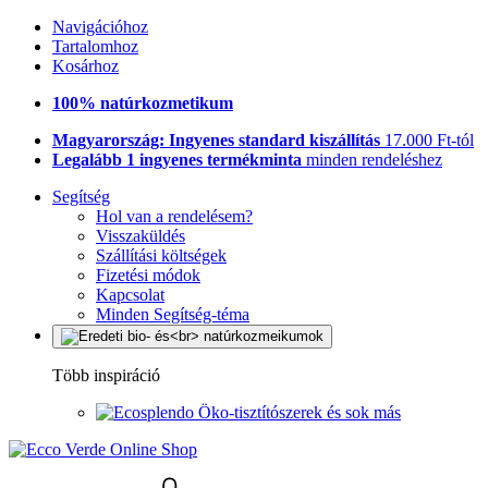
Navigációhoz
Tartalomhoz
Kosárhoz
100% natúrkozmetikum
Magyarország: Ingyenes standard kiszállítás
17.000 Ft-tól
Legalább 1 ingyenes termékminta
minden rendeléshez
Segítség
Hol van a rendelésem?
Visszaküldés
Szállítási költségek
Fizetési módok
Kapcsolat
Minden Segítség-téma
Több inspiráció
Öko-tisztítószerek és sok más