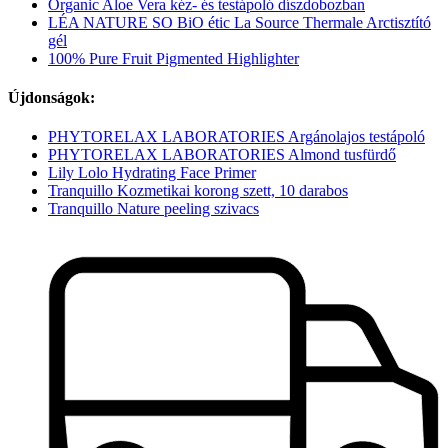
Organic Aloe Vera kéz- és testápoló díszdobozban
LÉA NATURE SO BiO étic La Source Thermale Arctisztító
gél
100% Pure Fruit Pigmented Highlighter
Újdonságok:
PHYTORELAX LABORATORIES Argánolajos testápoló
PHYTORELAX LABORATORIES Almond tusfürdő
Lily Lolo Hydrating Face Primer
Tranquillo Kozmetikai korong szett, 10 darabos
Tranquillo Nature peeling szivacs