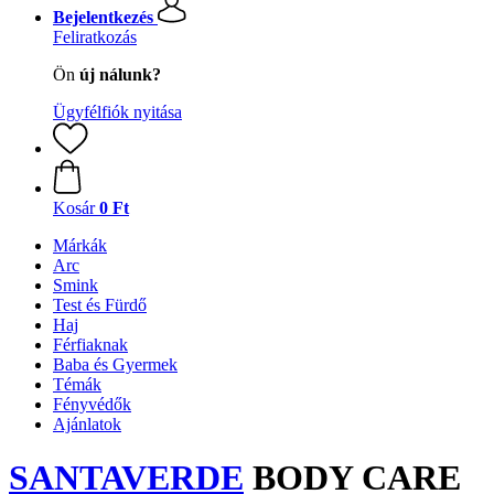
Bejelentkezés
Feliratkozás
Ön
új nálunk?
Ügyfélfiók nyitása
Kosár
0 Ft
Márkák
Arc
Smink
Test és Fürdő
Haj
Férfiaknak
Baba és Gyermek
Témák
Fényvédők
Ajánlatok
SANTAVERDE
BODY CARE