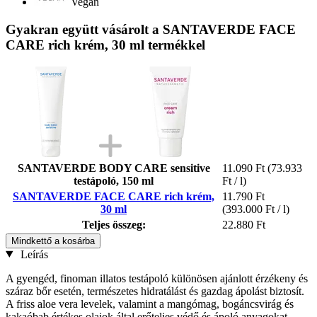
Vegan
Gyakran együtt vásárolt a SANTAVERDE FACE
CARE rich krém, 30 ml termékkel
SANTAVERDE BODY CARE sensitive
11.090 Ft
(73.933
testápoló, 150 ml
Ft / l)
SANTAVERDE FACE CARE rich krém,
11.790 Ft
30 ml
(393.000 Ft / l)
Teljes összeg:
22.880 Ft
Mindkettő a kosárba
Leírás
A gyengéd, finoman illatos testápoló különösen ajánlott érzékeny és
száraz bőr esetén, természetes hidratálást és gazdag ápolást biztosít.
A friss aloe vera levelek, valamint a mangómag, bogáncsvirág és
kakaóbab értékes olajok által erőteljes védő és ápoló anyagokat