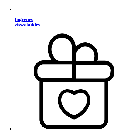
Ingyenes
visszaküldés