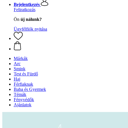
Bejelentkezés
Feliratkozás
Ön
új nálunk?
Ügyfélfiók nyitása
Márkák
Arc
Smink
Test és Fürdő
Haj
Férfiaknak
Baba és Gyermek
Témák
Fényvédők
Ajánlatok