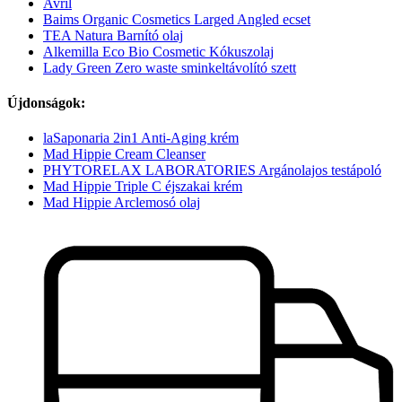
Avril
Baims Organic Cosmetics Larged Angled ecset
TEA Natura Barnító olaj
Alkemilla Eco Bio Cosmetic Kókuszolaj
Lady Green Zero waste sminkeltávolító szett
Újdonságok:
laSaponaria 2in1 Anti-Aging krém
Mad Hippie Cream Cleanser
PHYTORELAX LABORATORIES Argánolajos testápoló
Mad Hippie Triple C éjszakai krém
Mad Hippie Arclemosó olaj