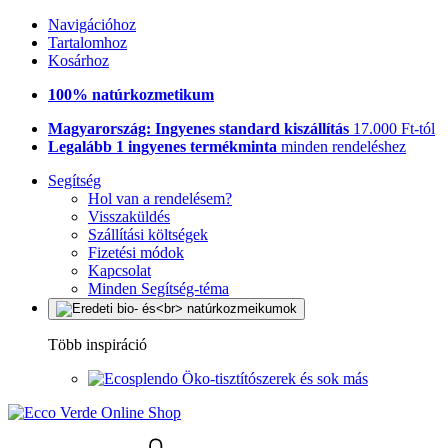
Navigációhoz
Tartalomhoz
Kosárhoz
100% natúrkozmetikum
Magyarország: Ingyenes standard kiszállítás
17.000 Ft-tól
Legalább 1 ingyenes termékminta
minden rendeléshez
Segítség
Hol van a rendelésem?
Visszaküldés
Szállítási költségek
Fizetési módok
Kapcsolat
Minden Segítség-téma
Több inspiráció
Öko-tisztítószerek és sok más