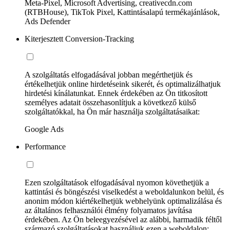
Meta-Pixel, Microsoft Advertising, creativecdn.com
(RTBHouse), TikTok Pixel, Kattintásalapú termékajánlások,
Ads Defender
Kiterjesztett Conversion-Tracking
A szolgáltatás elfogadásával jobban megérthetjük és
értékelhetjük online hirdetéseink sikerét, és optimalizálhatjuk
hirdetési kínálatunkat. Ennek érdekében az Ön titkosított
személyes adatait összehasonlítjuk a következő külső
szolgáltatókkal, ha Ön már használja szolgáltatásaikat:
Google Ads
Performance
Ezen szolgáltatások elfogadásával nyomon követhetjük a
kattintási és böngészési viselkedést a weboldalunkon belül, és
anonim módon kiértékelhetjük webhelyünk optimalizálása és
az általános felhasználói élmény folyamatos javítása
érdekében. Az Ön beleegyezésével az alábbi, harmadik féltől
származó szolgáltatásokat használjuk ezen a weboldalon: