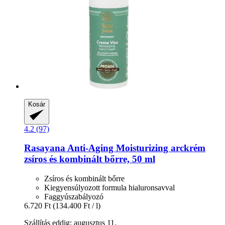
Kosár
4.2 (97)
Rasayana
Anti-​Aging Moisturizing arckrém
zsíros és kombinált bőrre, 50 ml
Zsíros és kombinált bőrre
Kiegyensúlyozott formula hialuronsavval
Faggyúszabályozó
6.720 Ft
(134.400 Ft / l)
Szállítás eddig: augusztus 11.