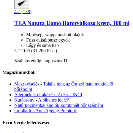
4.7 (138)
TEA Natura
Uomo Borotválkozó krém, 100 ml
Minőségi szappanosított olajok
Friss eukaliptuszjegyek
Lágy és sima hab
3.120 Ft
(31.200 Ft / l)
Szállítás eddig: augusztus 11.
Magazinunkból:
Maszkviselés - Találja meg az Ön számára megfelelő
bőrápolót
A termékek címkézése 2.rész - INCI
Karácsony - A pihenés ideje?
Natúrkozmetikai ápolók kombinált bőr számára
farfalla Iris Anti-Ageing Prebiotic
Ecco Verde felfedezése: