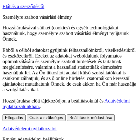
Elállás a szerződéstől
Személyre szabott vásárlási élmény
Hozzájárulásával sütiket (cookies) és egyéb technológiákat
használunk, hogy személyre szabott vásárlási élményt nyújtsunk
Önnek.
Ebből a célból adatokat gyűjtünk felhasználóinkról, viselkedésükről
és eszközeikről. Ezeket az adatokat weboldalunk folyamatos
optimalizálására és személyre szabott hirdetések és tartalmak
megjelenítésére, valamint a használati statisztikák elemzésére
használjuk fel. Az Ön titkosított adatait külső szolgáltatókkal is
szinkronizálhatjuk, és az ő online hirdetési csatornáikon keresztül
ajánlatokat mutathatunk Önnek, de csak akkor, ha Ön már használja
a szolgáltatásaikat.
Hozzájárulása előtt tájékozódjon a beállításoknál és
Adatvédelmi
nyilatkozatunkban.
.
Elfogadás
Csak a szükséges
Beállítások módosítása
Adatvédelemi nyilatkozatot
Egyéni adatvédelmi beállítások