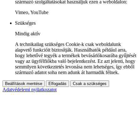
származó szolgáltatásokat használjuk ezen a weboldalon:
Vimeo, YouTube
Szükséges
Mindig aktív
A technikailag szükséges Cookie-k csak weboldalunk
alapvető funkcióit biztosítják. Használhatók például arra,
hogy lehetővé tegyék a termékek bevásárlókosarába gyűjtését
vagy az ügyfélfiókba való bejelentkezést. Ez azt jelenti, hogy
semmilyen következtetés levonása nem lehetséges, így ebből
származó adatot soha nem adunk át harmadik félnek.
Beállítások mentése
Elfogadás
Csak a szükséges
Adatvédelemi nyilatkozatot