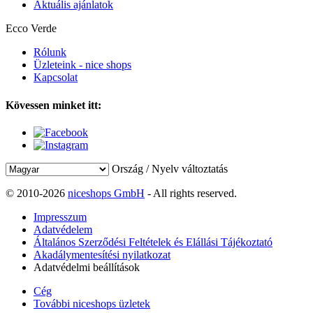
Aktuális ajánlatok
Ecco Verde
Rólunk
Üzleteink - nice shops
Kapcsolat
Kövessen minket itt:
Ország / Nyelv változtatás
© 2010-2026
niceshops GmbH
- All rights reserved.
Impresszum
Adatvédelem
Általános Szerződési Feltételek és Elállási Tájékoztató
Akadálymentesítési nyilatkozat
Adatvédelmi beállítások
Cég
További niceshops üzletek