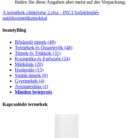
finden Sie diese Angaben aber meist auf der Verpackung.
A termékek címkézése 2.rész - INCI
Szőrtelenítés
natúrkozmetikumokkal
beautyBlog
Bőrápoló tippek
(49)
Termékek és Összetevők
(48)
Tippek és Trükkök
(31)
Kozmetika és Egészség
(24)
Márkáink
(20)
Hajápolás
(15)
Smink-tippek
(6)
Gyermekek
(4)
Aromaterápia
(2)
Minden bejegyzés
Kapcsolódó termékek