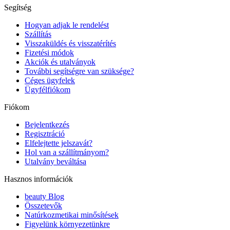
Segítség
Hogyan adjak le rendelést
Szállítás
Visszaküldés és visszatérítés
Fizetési módok
Akciók és utalványok
További segítségre van szüksége?
Céges ügyfelek
Ügyfélfiókom
Fiókom
Bejelentkezés
Regisztráció
Elfelejtette jelszavát?
Hol van a szállítmányom?
Utalvány beváltása
Hasznos információk
beauty Blog
Összetevők
Natúrkozmetikai minősítések
Figyelünk környezetünkre