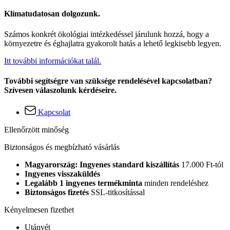
Klímatudatosan dolgozunk.
Számos konkrét ökológiai intézkedéssel járulunk hozzá, hogy a
környezetre és éghajlatra gyakorolt hatás a lehető legkisebb legyen.
Itt további információkat talál.
További segítségre van szüksége rendelésével kapcsolatban?
Szívesen válaszolunk kérdéseire.
Kapcsolat
Ellenőrzött minőség
Biztonságos és megbízható vásárlás
Magyarország: Ingyenes standard kiszállítás
17.000 Ft-tól
Ingyenes visszaküldés
Legalább 1 ingyenes termékminta
minden rendeléshez
Biztonságos fizetés
SSL-titkosítással
Kényelmesen fizethet
Utánvét