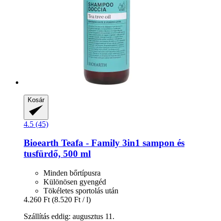
Kosár
4.5 (45)
Bioearth
Teafa -​ Family 3in1 sampon és
tusfürdő, 500 ml
Minden bőrtípusra
Különösen gyengéd
Tökéletes sportolás után
4.260 Ft
(8.520 Ft / l)
Szállítás eddig: augusztus 11.