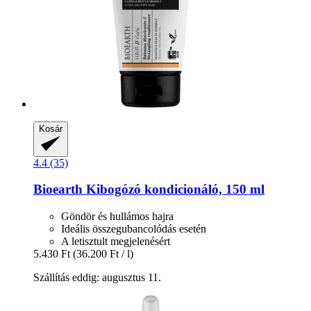
Kosár
4.4 (35)
Bioearth
Kibogózó kondicionáló, 150 ml
Göndör és hullámos hajra
Ideális összegubancolódás esetén
A letisztult megjelenésért
5.430 Ft
(36.200 Ft / l)
Szállítás eddig: augusztus 11.