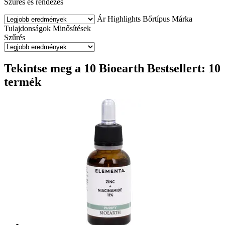
Szűrés és rendezés
Ár
Highlights
Bőrtípus
Márka
Tulajdonságok
Minősítések
Szűrés
Tekintse meg a 10 Bioearth Bestsellert: 10
termék