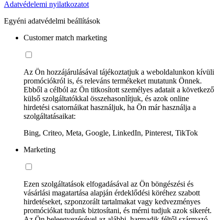
Adatvédelemi nyilatkozatot
Egyéni adatvédelmi beállítások
Customer match marketing
Az Ön hozzájárulásával tájékoztatjuk a weboldalunkon kívüli
promóciókról is, és releváns termékeket mutatunk Önnek.
Ebből a célból az Ön titkosított személyes adatait a következő
külső szolgáltatókkal összehasonlítjuk, és azok online
hirdetési csatornáikat használjuk, ha Ön már használja a
szolgáltatásaikat:
Bing, Criteo, Meta, Google, LinkedIn, Pinterest, TikTok
Marketing
Ezen szolgáltatások elfogadásával az Ön böngészési és
vásárlási magatartása alapján érdeklődési köréhez szabott
hirdetéseket, szponzorált tartalmakat vagy kedvezményes
promóciókat tudunk biztosítani, és mérni tudjuk azok sikerét.
Az Ön beleegyezésével az alábbi, harmadik féltől származó