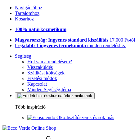
Navigációhoz
Tartalomhoz
Kosárhoz
100% natúrkozmetikum
Magyarország: Ingyenes standard kiszállítás
17.000 Ft-tól
Legalább 1 ingyenes termékminta
minden rendeléshez
Segítség
Hol van a rendelésem?
Visszaküldés
Szállítási költségek
Fizetési módok
Kapcsolat
Minden Segítség-téma
Több inspiráció
Öko-tisztítószerek és sok más