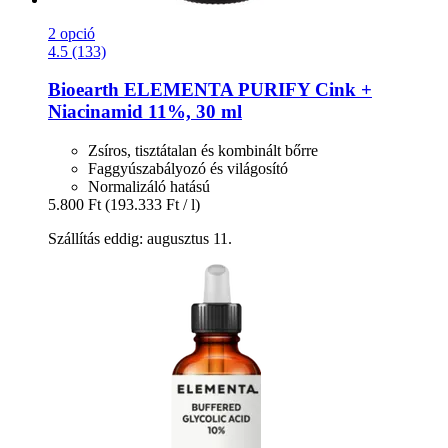
2 opció
4.5 (133)
Bioearth
ELEMENTA PURIFY Cink +
Niacinamid 11%, 30 ml
Zsíros, tisztátalan és kombinált bőrre
Faggyúszabályozó és világosító
Normalizáló hatású
5.800 Ft
(193.333 Ft / l)
Szállítás eddig: augusztus 11.