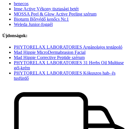
benecos
Imse Active Vékony tisztasági betét
MOSSA Peel & Glow Active Peeling szérum
Bioturm Bőrvédő kenőcs Nr.1
Weleda Junior-foggél
Újdonságok:
PHYTORELAX LABORATORIES Argánolajos testápoló
Mad Hippie MicroDermabrasion Facial
Mad Hippie Corrective Peptide szérum
PHYTORELAX LABORATORIES 31 Herbs Oil Multiuse
gél-krém
PHYTORELAX LABORATORIES Kókuszos hab- és
tusfürdő