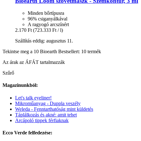
Bioearth
Loom szövetmaszk -​ Szemkontúr, 3 ml
Minden bőrtípusra
96% csiganyálkával
A ragyogó arcszínért
2.170 Ft
(723.333 Ft / l)
Szállítás eddig: augusztus 11.
Tekintse meg a 10 Bioearth Bestsellert: 10 termék
Az árak az ÁFÁT tartalmazzák
Szűrő
Magazinunkból:
Let's talk eyeliner!
Mikroműanyag - Duppla veszély
Weleda - Fenntarthatóság mint küldetés
Táplálkozás és akné: amit tehet
Arcápoló tippek férfiaknak
Ecco Verde felfedezése: