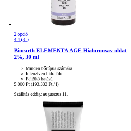
2 opció
4.4 (31)
Bioearth
ELEMENTA AGE Hialuronsav oldat
2%, 30 ml
Minden bőrtípus számára
Intenzíven hidratáló
Feltöltő hatású
5.800 Ft
(193.333 Ft / l)
Szállítás eddig: augusztus 11.