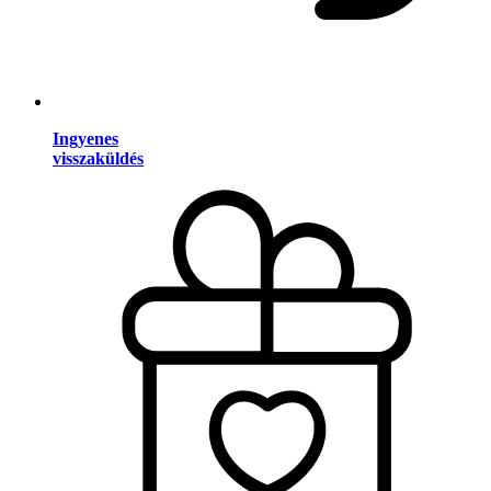
Ingyenes
visszaküldés