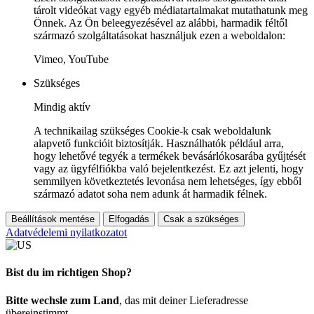
tárolt videókat vagy egyéb médiatartalmakat mutathatunk meg
Önnek. Az Ön beleegyezésével az alábbi, harmadik féltől
származó szolgáltatásokat használjuk ezen a weboldalon:
Vimeo, YouTube
Szükséges
Mindig aktív
A technikailag szükséges Cookie-k csak weboldalunk
alapvető funkcióit biztosítják. Használhatók például arra,
hogy lehetővé tegyék a termékek bevásárlókosarába gyűjtését
vagy az ügyfélfiókba való bejelentkezést. Ez azt jelenti, hogy
semmilyen következtetés levonása nem lehetséges, így ebből
származó adatot soha nem adunk át harmadik félnek.
Beállítások mentése
Elfogadás
Csak a szükséges
Adatvédelemi nyilatkozatot
Bist du im richtigen Shop?
Bitte wechsle zum Land
, das mit deiner Lieferadresse
übereinstimmt.