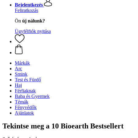
Bejelentkezés
Feliratkozás
Ön
új nálunk?
Ügyfélfiók nyitása
Márkák
Arc
Smink
Test és Fürdő
Haj
Férfiaknak
Baba és Gyermek
Témák
Fényvédők
Ajánlatok
Tekintse meg a 10 Bioearth Bestsellert