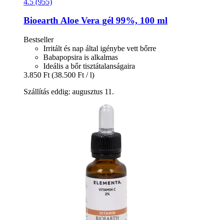
4.5 (955)
Bioearth
Aloe Vera gél 99%, 100 ml
Bestseller
Irritált és nap által igénybe vett bőrre
Babapopsira is alkalmas
Ideális a bőr tisztátalanságaira
3.850 Ft
(38.500 Ft / l)
Szállítás eddig: augusztus 11.