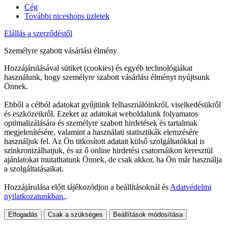
Cég
További niceshops üzletek
Elállás a szerződéstől
Személyre szabott vásárlási élmény
Hozzájárulásával sütiket (cookies) és egyéb technológiákat
használunk, hogy személyre szabott vásárlási élményt nyújtsunk
Önnek.
Ebből a célból adatokat gyűjtünk felhasználóinkról, viselkedésükről
és eszközeikről. Ezeket az adatokat weboldalunk folyamatos
optimalizálására és személyre szabott hirdetések és tartalmak
megjelenítésére, valamint a használati statisztikák elemzésére
használjuk fel. Az Ön titkosított adatait külső szolgáltatókkal is
szinkronizálhatjuk, és az ő online hirdetési csatornáikon keresztül
ajánlatokat mutathatunk Önnek, de csak akkor, ha Ön már használja
a szolgáltatásaikat.
Hozzájárulása előtt tájékozódjon a beállításoknál és
Adatvédelmi
nyilatkozatunkban.
.
Elfogadás
Csak a szükséges
Beállítások módosítása