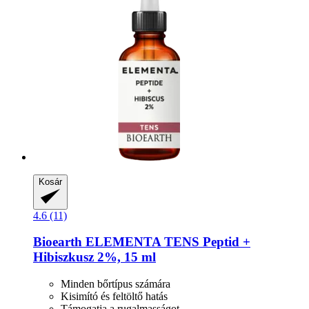
Kosár
4.6 (11)
Bioearth
ELEMENTA TENS Peptid +
Hibiszkusz 2%, 15 ml
Minden bőrtípus számára
Kisimító és feltöltő hatás
Támogatja a rugalmasságot