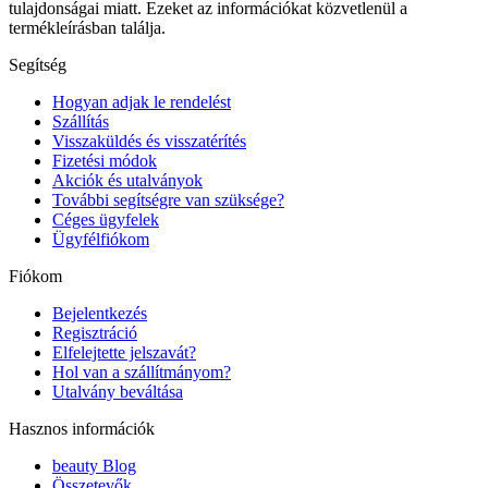
tulajdonságai miatt. Ezeket az információkat közvetlenül a
termékleírásban találja.
Segítség
Hogyan adjak le rendelést
Szállítás
Visszaküldés és visszatérítés
Fizetési módok
Akciók és utalványok
További segítségre van szüksége?
Céges ügyfelek
Ügyfélfiókom
Fiókom
Bejelentkezés
Regisztráció
Elfelejtette jelszavát?
Hol van a szállítmányom?
Utalvány beváltása
Hasznos információk
beauty Blog
Összetevők