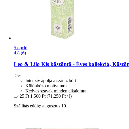
5 opció
4.8 (6)
Leo & Lilo
Kis köszöntő -​ Éves kollekció, Köszö
-5%
Intenzív ápolja a száraz bőrt
Különböző motívumok
Kedves szavak minden alkalomra
1.425 Ft
1.500 Ft
(71.250 Ft / l)
Szállítás eddig: augusztus 10.