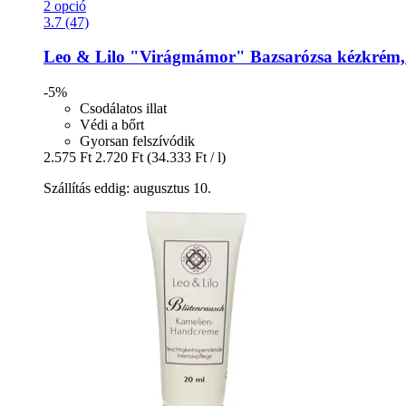
2 opció
3.7 (47)
Leo & Lilo
"Virágmámor" Bazsarózsa kézkrém,
-5%
Csodálatos illat
Védi a bőrt
Gyorsan felszívódik
2.575 Ft
2.720 Ft
(34.333 Ft / l)
Szállítás eddig: augusztus 10.