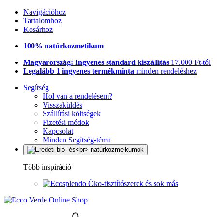
Navigációhoz
Tartalomhoz
Kosárhoz
100% natúrkozmetikum
Magyarország: Ingyenes standard kiszállítás
17.000 Ft-tól
Legalább 1 ingyenes termékminta
minden rendeléshez
Segítség
Hol van a rendelésem?
Visszaküldés
Szállítási költségek
Fizetési módok
Kapcsolat
Minden Segítség-téma
Több inspiráció
Öko-tisztítószerek és sok más