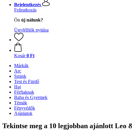
Bejelentkezés
Feliratkozás
Ön
új nálunk?
Ügyfélfiók nyitása
Kosár
0 Ft
Márkák
Arc
Smink
Test és Fürdő
Haj
Férfiaknak
Baba és Gyermek
Témák
Fényvédők
Ajánlatok
Tekintse meg a 10 legjobban ajánlott Leo 