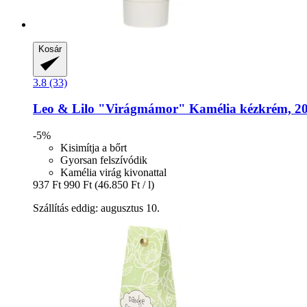
Kosár
3.8 (33)
Leo & Lilo
"Virágmámor" Kamélia kézkrém, 20
-5%
Kisimítja a bőrt
Gyorsan felszívódik
Kamélia virág kivonattal
937 Ft
990 Ft
(46.850 Ft / l)
Szállítás eddig: augusztus 10.