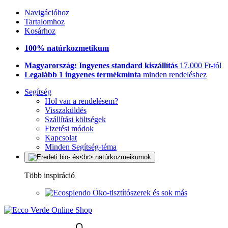
Navigációhoz
Tartalomhoz
Kosárhoz
100% natúrkozmetikum
Magyarország: Ingyenes standard kiszállítás
17.000 Ft-tól
Legalább 1 ingyenes termékminta
minden rendeléshez
Segítség
Hol van a rendelésem?
Visszaküldés
Szállítási költségek
Fizetési módok
Kapcsolat
Minden Segítség-téma
Több inspiráció
Öko-tisztítószerek és sok más