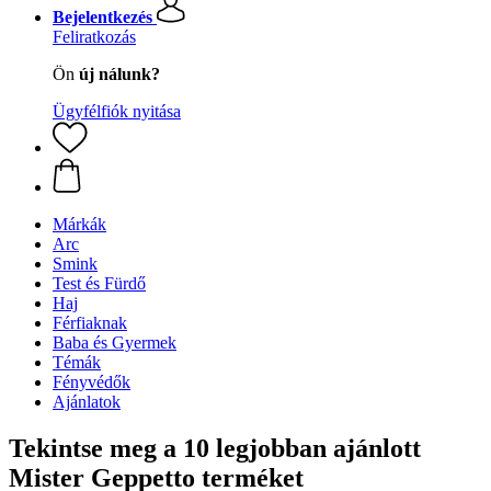
Bejelentkezés
Feliratkozás
Ön
új nálunk?
Ügyfélfiók nyitása
Márkák
Arc
Smink
Test és Fürdő
Haj
Férfiaknak
Baba és Gyermek
Témák
Fényvédők
Ajánlatok
Tekintse meg a 10 legjobban ajánlott
Mister Geppetto terméket