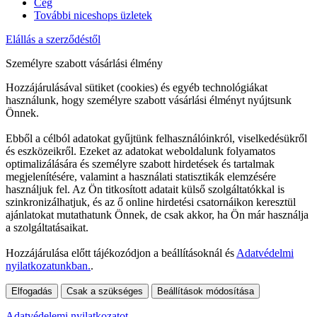
Cég
További niceshops üzletek
Elállás a szerződéstől
Személyre szabott vásárlási élmény
Hozzájárulásával sütiket (cookies) és egyéb technológiákat
használunk, hogy személyre szabott vásárlási élményt nyújtsunk
Önnek.
Ebből a célból adatokat gyűjtünk felhasználóinkról, viselkedésükről
és eszközeikről. Ezeket az adatokat weboldalunk folyamatos
optimalizálására és személyre szabott hirdetések és tartalmak
megjelenítésére, valamint a használati statisztikák elemzésére
használjuk fel. Az Ön titkosított adatait külső szolgáltatókkal is
szinkronizálhatjuk, és az ő online hirdetési csatornáikon keresztül
ajánlatokat mutathatunk Önnek, de csak akkor, ha Ön már használja
a szolgáltatásaikat.
Hozzájárulása előtt tájékozódjon a beállításoknál és
Adatvédelmi
nyilatkozatunkban.
.
Elfogadás
Csak a szükséges
Beállítások módosítása
Adatvédelemi nyilatkozatot