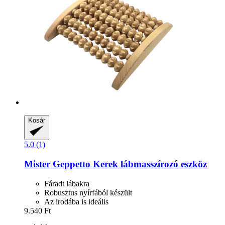
Kosár
5.0 (1)
Mister Geppetto
Kerek lábmasszírozó eszköz
Fáradt lábakra
Robusztus nyírfából készült
Az irodába is ideális
9.540 Ft