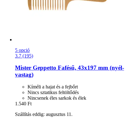
5 opció
3.7 (195)
Mister Geppetto
Fafésű, 43x197 mm (nyél-​
vastag)
Kíméli a hajat és a fejbőrt
Nincs sztatikus feltöltődés
Nincsenek éles sarkok és élek
1.540 Ft
Szállítás eddig: augusztus 11.