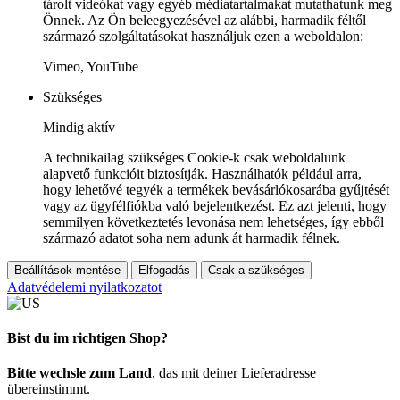
tárolt videókat vagy egyéb médiatartalmakat mutathatunk meg
Önnek. Az Ön beleegyezésével az alábbi, harmadik féltől
származó szolgáltatásokat használjuk ezen a weboldalon:
Vimeo, YouTube
Szükséges
Mindig aktív
A technikailag szükséges Cookie-k csak weboldalunk
alapvető funkcióit biztosítják. Használhatók például arra,
hogy lehetővé tegyék a termékek bevásárlókosarába gyűjtését
vagy az ügyfélfiókba való bejelentkezést. Ez azt jelenti, hogy
semmilyen következtetés levonása nem lehetséges, így ebből
származó adatot soha nem adunk át harmadik félnek.
Beállítások mentése
Elfogadás
Csak a szükséges
Adatvédelemi nyilatkozatot
Bist du im richtigen Shop?
Bitte wechsle zum Land
, das mit deiner Lieferadresse
übereinstimmt.