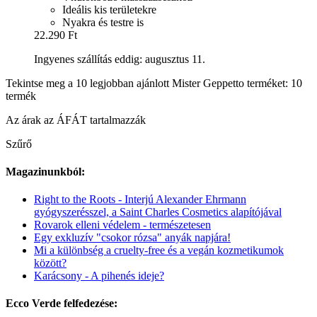
Ideális kis területekre
Nyakra és testre is
22.290 Ft
Ingyenes szállítás eddig: augusztus 11.
Tekintse meg a 10 legjobban ajánlott Mister Geppetto terméket: 10
termék
Az árak az ÁFÁT tartalmazzák
Szűrő
Magazinunkból:
Right to the Roots - Interjú Alexander Ehrmann
gyógyszerésszel, a Saint Charles Cosmetics alapítójával
Rovarok elleni védelem - természetesen
Egy exkluzív "csokor rózsa" anyák napjára!
Mi a különbség a cruelty-free és a vegán kozmetikumok
között?
Karácsony - A pihenés ideje?
Ecco Verde felfedezése: