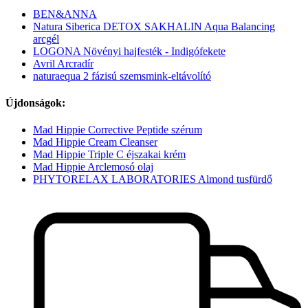
BEN&ANNA
Natura Siberica DETOX SAKHALIN Aqua Balancing
arcgél
LOGONA Növényi hajfesték - Indigófekete
Avril Arcradír
naturaequa 2 fázisú szemsmink-eltávolító
Újdonságok:
Mad Hippie Corrective Peptide szérum
Mad Hippie Cream Cleanser
Mad Hippie Triple C éjszakai krém
Mad Hippie Arclemosó olaj
PHYTORELAX LABORATORIES Almond tusfürdő