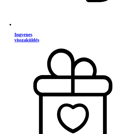
Ingyenes
visszaküldés