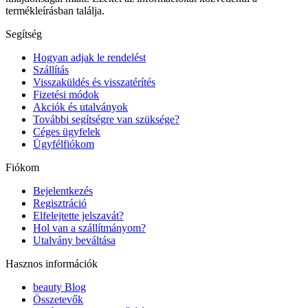
termékleírásban találja.
Segítség
Hogyan adjak le rendelést
Szállítás
Visszaküldés és visszatérítés
Fizetési módok
Akciók és utalványok
További segítségre van szüksége?
Céges ügyfelek
Ügyfélfiókom
Fiókom
Bejelentkezés
Regisztráció
Elfelejtette jelszavát?
Hol van a szállítmányom?
Utalvány beváltása
Hasznos információk
beauty Blog
Összetevők