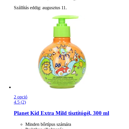
Szállítás eddig: augusztus 11.
2 opció
4.5 (2)
Planet Kid
Extra Mild tisztítógél, 300 ml
Minden bőrtípus számára