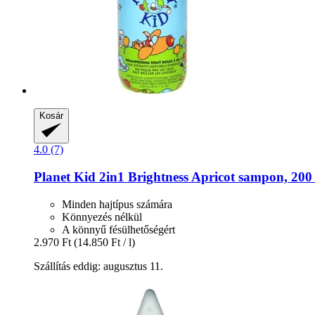
Kosár
4.0 (7)
Planet Kid
2in1 Brightness Apricot sampon, 200
Minden hajtípus számára
Könnyezés nélkül
A könnyű fésülhetőségért
2.970 Ft
(14.850 Ft / l)
Szállítás eddig: augusztus 11.