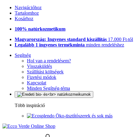
Navigációhoz
Tartalomhoz
Kosárhoz
100% natúrkozmetikum
Magyarország: Ingyenes standard kiszállítás
17.000 Ft-tól
Legalább 1 ingyenes termékminta
minden rendeléshez
Segítség
Hol van a rendelésem?
Visszaküldés
Szállítási költségek
Fizetési módok
Kapcsolat
Minden Segítség-téma
Több inspiráció
Öko-tisztítószerek és sok más