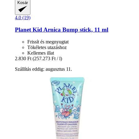
Kosár
4.0 (19)
Planet Kid
Arnica Bump stick, 11 ml
Frissít és megnyugtat
Tökéletes utazáshoz
Kellemes illat
2.830 Ft
(257.273 Ft / l)
Szállítás eddig: augusztus 11.