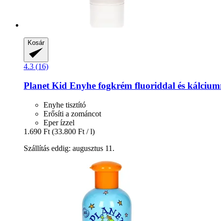
Kosár
4.3 (16)
Planet Kid
Enyhe fogkrém fluoriddal és kálcium
Enyhe tisztító
Erősíti a zománcot
Eper ízzel
1.690 Ft
(33.800 Ft / l)
Szállítás eddig: augusztus 11.