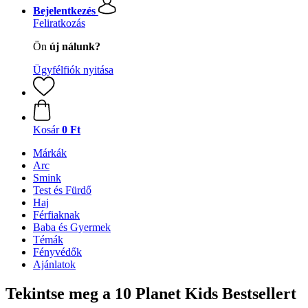
Bejelentkezés
Feliratkozás
Ön
új nálunk?
Ügyfélfiók nyitása
Kosár
0 Ft
Márkák
Arc
Smink
Test és Fürdő
Haj
Férfiaknak
Baba és Gyermek
Témák
Fényvédők
Ajánlatok
Tekintse meg a 10 Planet Kids Bestsellert