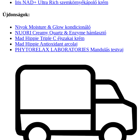
Iris NAD+ Ultra Rich szemkörnyékápoló krém
Újdonságok:
Niyok Moisture & Glow kondicionáló
NUORI Creamy Quartz & Enzyme hámlasztó
Mad Hippie Triple C éjszakai krém
Mad Hippie Antioxidant arcolaj
PHYTORELAX LABORATORIES Mandulás testvaj