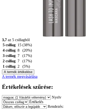
3,7
az 5 csillagból
5 csillag
15
(38%)
4 csillag
8
(20%)
3 csillag
7
(17%)
2 csillag
7
(17%)
1 csillag
2
(5%)
A termék értékelése
A termék megvásárlása
Értékelések szűrése:
Nyelv
Értékelés
Rendezés: