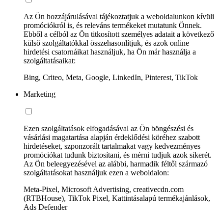
Az Ön hozzájárulásával tájékoztatjuk a weboldalunkon kívüli
promóciókról is, és releváns termékeket mutatunk Önnek.
Ebből a célból az Ön titkosított személyes adatait a következő
külső szolgáltatókkal összehasonlítjuk, és azok online
hirdetési csatornáikat használjuk, ha Ön már használja a
szolgáltatásaikat:
Bing, Criteo, Meta, Google, LinkedIn, Pinterest, TikTok
Marketing
Ezen szolgáltatások elfogadásával az Ön böngészési és
vásárlási magatartása alapján érdeklődési köréhez szabott
hirdetéseket, szponzorált tartalmakat vagy kedvezményes
promóciókat tudunk biztosítani, és mérni tudjuk azok sikerét.
Az Ön beleegyezésével az alábbi, harmadik féltől származó
szolgáltatásokat használjuk ezen a weboldalon:
Meta-Pixel, Microsoft Advertising, creativecdn.com
(RTBHouse), TikTok Pixel, Kattintásalapú termékajánlások,
Ads Defender