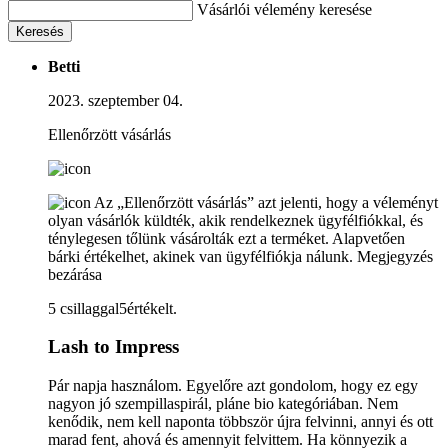
Vásárlói vélemény keresése
Keresés
Betti
2023. szeptember 04.
Ellenőrzött vásárlás
Az „Ellenőrzött vásárlás” azt jelenti, hogy a véleményt
olyan vásárlók küldték, akik rendelkeznek ügyfélfiókkal, és
ténylegesen tőlünk vásárolták ezt a terméket. Alapvetően
bárki értékelhet, akinek van ügyfélfiókja nálunk.
Megjegyzés
bezárása
5 csillaggal5értékelt.
Lash to Impress
Pár napja használom. Egyelőre azt gondolom, hogy ez egy
nagyon jó szempillaspirál, pláne bio kategóriában. Nem
kenődik, nem kell naponta többször újra felvinni, annyi és ott
marad fent, ahová és amennyit felvittem. Ha könnyezik a