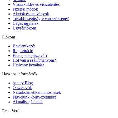
Visszaküldés és visszatérítés
Fizetési módok
Akciók és utalványok
További segítségre van szüksége?
Céges ügyfelek
Ügyfélfiókom
Fiókom
Bejelentkezés
Regisztráció
Elfelejtette jelszavát?
Hol van a szállítmányom?
Utalvány beváltása
Hasznos információk
beauty Blog
Összetevők
Natúrkozmetikai minősítések
Figyelünk környezetünkre
Aktuális ajánlatok
Ecco Verde