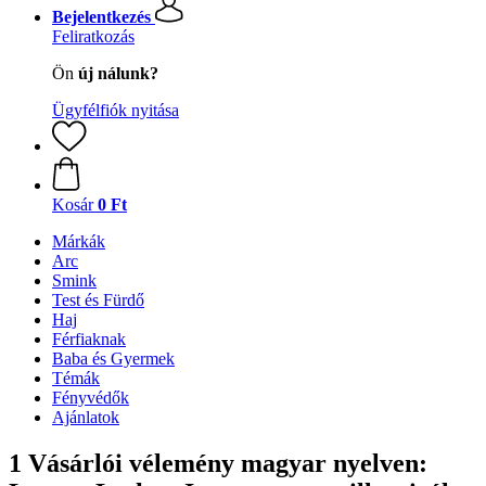
Bejelentkezés
Feliratkozás
Ön
új nálunk?
Ügyfélfiók nyitása
Kosár
0 Ft
Márkák
Arc
Smink
Test és Fürdő
Haj
Férfiaknak
Baba és Gyermek
Témák
Fényvédők
Ajánlatok
1 Vásárlói vélemény magyar nyelven: