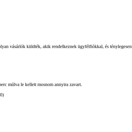
olyan vásárlók küldték, akik rendelkeznek ügyfélfiókkal, és ténylegesen
 perc múlva le kellett mosnom annyira zavart.
(0)