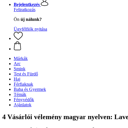
Bejelentkezés
Feliratkozás
Ön
új nálunk?
Ügyfélfiók nyitása
Márkák
Arc
Smink
Test és Fürdő
Haj
Férfiaknak
Baba és Gyermek
Témák
Fényvédők
Ajánlatok
4 Vásárlói vélemény magyar nyelven: Lav