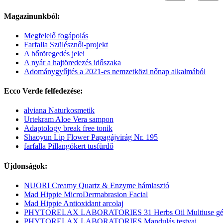
Magazinunkból:
Megfelelő fogápolás
Farfalla Szülésznői-projekt
A bőröregedés jelei
A nyár a hajtöredezés időszaka
Adománygyűjtés a 2021-es nemzetközi nőnap alkalmából
Ecco Verde felfedezése:
alviana Naturkosmetik
Urtekram Aloe Vera sampon
Adaptology break free tonik
Shaoyun Lip Flower Papagájvirág Nr. 195
farfalla Pillangókert tusfürdő
Újdonságok:
NUORI Creamy Quartz & Enzyme hámlasztó
Mad Hippie MicroDermabrasion Facial
Mad Hippie Antioxidant arcolaj
PHYTORELAX LABORATORIES 31 Herbs Oil Multiuse gé
PHYTORELAX LABORATORIES Mandulás testvaj