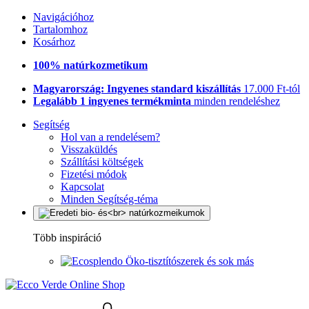
Navigációhoz
Tartalomhoz
Kosárhoz
100% natúrkozmetikum
Magyarország: Ingyenes standard kiszállítás
17.000 Ft-tól
Legalább 1 ingyenes termékminta
minden rendeléshez
Segítség
Hol van a rendelésem?
Visszaküldés
Szállítási költségek
Fizetési módok
Kapcsolat
Minden Segítség-téma
Több inspiráció
Öko-tisztítószerek és sok más