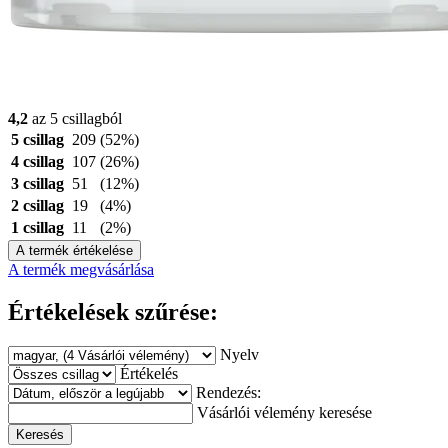
4,2
az 5 csillagból
5 csillag
209
(52%)
4 csillag
107
(26%)
3 csillag
51
(12%)
2 csillag
19
(4%)
1 csillag
11
(2%)
A termék értékelése
A termék megvásárlása
Értékelések szűrése:
Nyelv
Értékelés
Rendezés:
Vásárlói vélemény keresése
Keresés