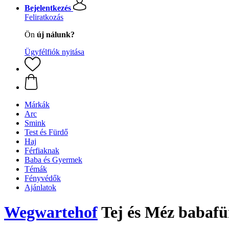
Bejelentkezés
Feliratkozás
Ön
új nálunk?
Ügyfélfiók nyitása
Márkák
Arc
Smink
Test és Fürdő
Haj
Férfiaknak
Baba és Gyermek
Témák
Fényvédők
Ajánlatok
Wegwartehof
Tej és Méz babafü