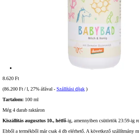
8.620 Ft
(
86.200 Ft / l
, 27% áfával
-
Szállítási díjak
)
Tartalom:
100 ml
Még 4 darab raktáron
Kiszállítás augusztus 10., hétfő
-ig, amennyiben
csütörtök 23:59-ig
re
Ebből a termékből már csak 4 db elérhető. A következő szállítmány má