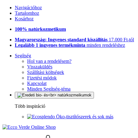
Navigációhoz
Tartalomhoz
Kosárhoz
100% natúrkozmetikum
Magyarország: Ingyenes standard kiszállítás
17.000 Ft-tól
Legalább 1 ingyenes termékminta
minden rendeléshez
Segítség
Hol van a rendelésem?
Visszaküldés
Szállítási költségek
Fizetési módok
Kapcsolat
Minden Segítség-téma
Több inspiráció
Öko-tisztítószerek és sok más