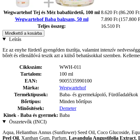
Wegwartehof Tej és Méz babafürdető, 100 ml
8.620 Ft
(86.200 Ft 
Wegwartehof Baba balzsam, 50 ml
7.890 Ft
(157.800 Ft
Teljes összeg:
16.510 Ft
Mindkettő a kosárba
Leírás
Ez az enyhe fürdető gyengéden tisztítja, valamint intenzív nedvességge
bőrét és ellenállóvá teszik azt a külső behatásokkal szemben. Kelleme
Cikkszám:
WWH-011
Tartalom:
100 ml
EAN:
9005535990100
Márka:
Wegwartehof
Terméktípusok:
Baba- és gyermekápoló, Fürdőadalékok
Bőrtípus:
Minden bőrtípus
Minősítések:
Demeter
Kinek - Baba és gyermek:
Baba
Összetevők (INCI)
Aqua, Helianthus Annus (Sunflower) Seed Oil, Coco Glucoside, Equ
Peel Oil
, Xanthan Gum, Parfum,
Lavandula Angustifolia Extract
,