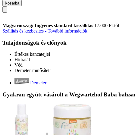
Kosárba
Magyarország: Ingyenes standard kiszállítás
17.000 Ft-tól
Szállítás és kézbesítés - További információk
Tulajdonságok és előnyök
Értékes kancatejjel
Hidratál
Véd
Demeter-minősített
Demeter
Gyakran együtt vásárolt a Wegwartehof Baba balzsa