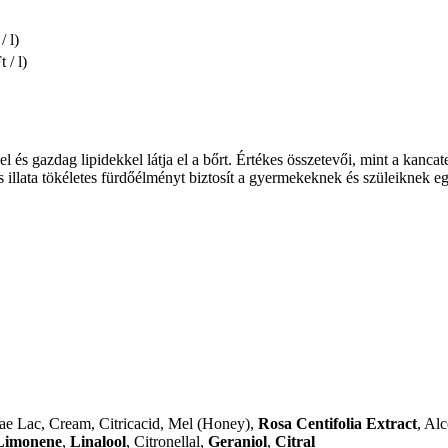
/ l)
 / l)
l és gazdag lipidekkel látja el a bőrt. Értékes összetevői, mint a kancat
s illata tökéletes fürdőélményt biztosít a gyermekeknek és szüleiknek eg
ae Lac, Cream, Citricacid, Mel (Honey),
Rosa Centifolia Extract
, Al
Limonene
,
Linalool
, Citronellal,
Geraniol
,
Citral