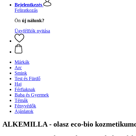
Bejelentkezés
Feliratkozás
Ön
új nálunk?
Ügyfélfiók nyitása
Márkák
Arc
Smink
Test és Fürdő
Haj
Férfiaknak
Baba és Gyermek
Témák
Fényvédők
Ajánlatok
ALKEMILLA - olasz eco-bio kozmetikum