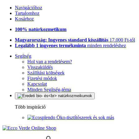
Navigációhoz
Tartalomhoz
Kosárhoz
100% natúrkozmetikum
Magyarország: Ingyenes standard kiszállítás
17.000 Ft-tól
Legalább 1 ingyenes termékminta
minden rendeléshez
Segítség
Hol van a rendelésem?
Visszaküldés
Szállítási költségek
Fizetési módok
Kapcsolat
Minden Segítség-téma
Több inspiráció
Öko-tisztítószerek és sok más