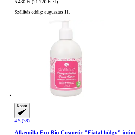
5.430 Ft
(21.720 Ft / l)
Szállítás eddig: augusztus 11.
Kosár
4.5 (38)
Alkemilla Eco Bio Cosmetic
"Fiatal hölgy" intimt