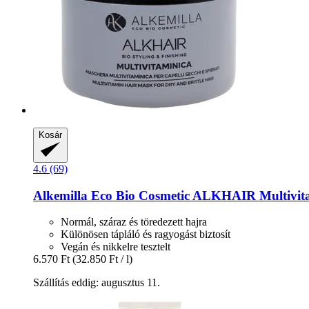
Kosár
4.6 (69)
Alkemilla Eco Bio Cosmetic
ALKHAIR Multivita
Normál, száraz és töredezett hajra
Különösen tápláló és ragyogást biztosít
Vegán és nikkelre tesztelt
6.570 Ft
(32.850 Ft / l)
Szállítás eddig: augusztus 11.