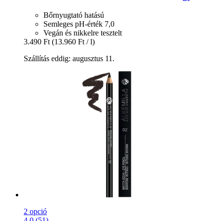
Bőrnyugtató hatású
Semleges pH-érték 7,0
Vegán és nikkelre tesztelt
3.490 Ft
(13.960 Ft / l)
Szállítás eddig: augusztus 11.
2 opció
4.0 (51)