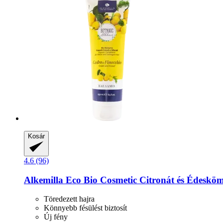
Kosár
4.6 (96)
Alkemilla Eco Bio Cosmetic
Citronát és Édesköm
Töredezett hajra
Könnyebb fésülést biztosít
Új fény