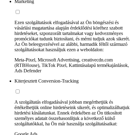
Marketing
Ezen szolgáltatások elfogadásával az Ön böngészési és
vásárlási magatartása alapján érdeklődési köréhez szabott
hirdetéseket, szponzorált tartalmakat vagy kedvezményes
promóciókat tudunk biztosítani, és mérni tudjuk azok sikerét.
Az Ön beleegyezésével az alábbi, harmadik féltől származó
szolgáltatásokat használjuk ezen a weboldalon:
Meta-Pixel, Microsoft Advertising, creativecdn.com
(RTBHouse), TikTok Pixel, Kattintásalapú termékajánlások,
Ads Defender
Kiterjesztett Conversion-Tracking
A szolgáltatás elfogadásával jobban megérthetjük és
értékelhetjük online hirdetéseink sikerét, és optimalizálhatjuk
hirdetési kínálatunkat. Ennek érdekében az Ön titkosított
személyes adatait összehasonlítjuk a következő külső
szolgáltatókkal, ha Ön már használja szolgáltatásaikat:
Google Ads