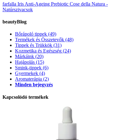
farfalla Iris Anti-Ageing Prebiotic
Cose della Natura -
Natúrszivacsok
beautyBlog
Bőrápoló tippek
(49)
Termékek és Összetevők
(48)
Tippek és Trükkök
(31)
Kozmetika és Egészség
(24)
Márkáink
(20)
Hajápolás
(15)
Smink-tippek
(6)
Gyermekek
(4)
Aromaterápia
(2)
Minden bejegyzés
Kapcsolódó termékek