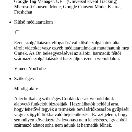
Google Tag Manager, UET (Universal Event Tracking)
Microsoft Consent Mode, Google Consent Mode, Klarna,
Freshchat
Külső médiatartalom
Ezen szolgáltatások elfogadásával külső szolgáltatók által
tárolt videókat vagy egyéb médiatartalmakat mutathatunk meg
Önnek. Az Ön beleegyezésével az alábbi, harmadik féltől
származó szolgáltatásokat használjuk ezen a weboldalon:
Vimeo, YouTube
Szükséges
Mindig aktív
A technikailag szükséges Cookie-k csak weboldalunk
alapvető funkcióit biztosítják. Használhatók például arra,
hogy lehetővé tegyék a termékek bevásárlókosarába gyűjtését
vagy az ügyfélfiókba való bejelentkezést. Ez azt jelenti, hogy
semmilyen következtetés levonása nem lehetséges, így ebből
származó adatot soha nem adunk át harmadik félnek.