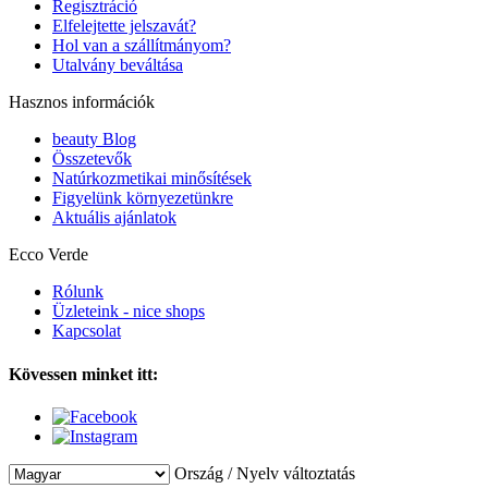
Regisztráció
Elfelejtette jelszavát?
Hol van a szállítmányom?
Utalvány beváltása
Hasznos információk
beauty Blog
Összetevők
Natúrkozmetikai minősítések
Figyelünk környezetünkre
Aktuális ajánlatok
Ecco Verde
Rólunk
Üzleteink - nice shops
Kapcsolat
Kövessen minket itt:
Ország / Nyelv változtatás