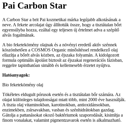
Pai Carbon Star
A Carbon Star a brit Pai kozmetikai márka legújabb alkotásának a
neve. A fekete arcolajat úgy állították össze, hogy a tisztátalan bőrt
egyensúlyba hozza, ezáltal egy teljesen új értelmet adva a szépítő
alvás fogalmának.
A bio feketekömény olajnak és a növényi eredetű aktív szénnek
köszönhetően a COSMOS Organic minősítéssel rendelkező olaj
ellazítja a bőrét alvás közben, az éjszaka folyamán. A kidolgozott
formula optimális ápolást biztosít az éjszakai regenerációs fázisban,
reggelre tapinthatóan simább és kellemesebb érzetet nyújtva.
Hatóanyagok:
Bio feketekömény olaj
Tökéletes eldugult pórusok esetén és a tisztátalan bőr számára. Az
olajat különleges tulajdonságai miatt több, mint 2000 éve használják.
A tiszta olaj vitaminokban, karotinokban, antioxidánsokban,
enzimekben, zsírsavakban, vasban és szénhidrátokban gazdag.
Gátolja a pattanásokat okozó baktériumok szaporodását, kisimítja a
finom vonalakat, valamint pigmentzavarok esetén is alkalmazható.