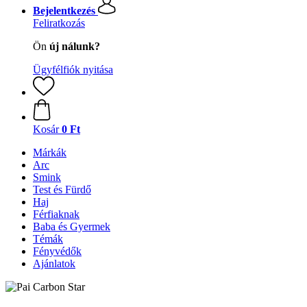
Bejelentkezés
Feliratkozás
Ön
új nálunk?
Ügyfélfiók nyitása
Kosár
0 Ft
Márkák
Arc
Smink
Test és Fürdő
Haj
Férfiaknak
Baba és Gyermek
Témák
Fényvédők
Ajánlatok