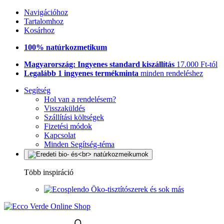
Navigációhoz
Tartalomhoz
Kosárhoz
100% natúrkozmetikum
Magyarország: Ingyenes standard kiszállítás
17.000 Ft-tól
Legalább 1 ingyenes termékminta
minden rendeléshez
Segítség
Hol van a rendelésem?
Visszaküldés
Szállítási költségek
Fizetési módok
Kapcsolat
Minden Segítség-téma
Több inspiráció
Öko-tisztítószerek és sok más