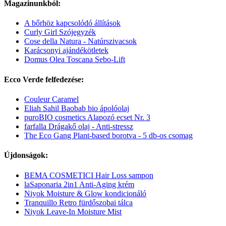
Magazinunkból:
A bőrhöz kapcsolódó állítások
Curly Girl Szójegyzék
Cose della Natura - Natúrszivacsok
Karácsonyi ajándékötletek
Domus Olea Toscana Sebo-Lift
Ecco Verde felfedezése:
Couleur Caramel
Eliah Sahil Baobab bio ápolóolaj
puroBIO cosmetics Alapozó ecset Nr. 3
farfalla Drágakő olaj - Anti-stressz
The Eco Gang Plant-based borotva - 5 db-os csomag
Újdonságok:
BEMA COSMETICI Hair Loss sampon
laSaponaria 2in1 Anti-Aging krém
Niyok Moisture & Glow kondicionáló
Tranquillo Retro fürdőszobai tálca
Niyok Leave-In Moisture Mist