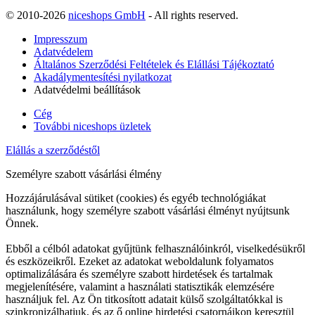
© 2010-2026
niceshops GmbH
- All rights reserved.
Impresszum
Adatvédelem
Általános Szerződési Feltételek és Elállási Tájékoztató
Akadálymentesítési nyilatkozat
Adatvédelmi beállítások
Cég
További niceshops üzletek
Elállás a szerződéstől
Személyre szabott vásárlási élmény
Hozzájárulásával sütiket (cookies) és egyéb technológiákat
használunk, hogy személyre szabott vásárlási élményt nyújtsunk
Önnek.
Ebből a célból adatokat gyűjtünk felhasználóinkról, viselkedésükről
és eszközeikről. Ezeket az adatokat weboldalunk folyamatos
optimalizálására és személyre szabott hirdetések és tartalmak
megjelenítésére, valamint a használati statisztikák elemzésére
használjuk fel. Az Ön titkosított adatait külső szolgáltatókkal is
szinkronizálhatjuk, és az ő online hirdetési csatornáikon keresztül