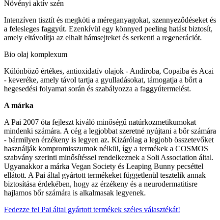
Növényi aktív szén
Intenzíven tisztít és megköti a méreganyagokat, szennyeződéseket és
a felesleges faggyút. Ezenkívül egy könnyed peeling hatást biztosít,
amely eltávolítja az elhalt hámsejteket és serkenti a regenerációt.
Bio olaj komplexum
Különböző értékes, antioxidatív olajok - Andiroba, Copaiba és Acai
- keveréke, amely távol tartja a gyulladásokat, támogatja a bőrt a
hegesedési folyamat során és szabályozza a faggyútermelést.
A márka
A Pai 2007 óta fejleszt kiváló minőségű natúrkozmetikumokat
mindenki számára. A cég a legjobbat szeretné nyújtani a bőr számára
- bármilyen érzékeny is legyen az. Kizárólag a legjobb összetevőket
használják kompromisszumok nélkül, így a termékek a COSMOS
szabvány szerinti minősítéssel rendelkeznek a Soli Association által.
Ugyanakkor a márka Vegan Society és Leaping Bunny pecséttel
ellátott. A Pai által gyártott termékeket függetlenül tesztelik annak
biztosítása érdekében, hogy az érzékeny és a neurodermatitisre
hajlamos bőr számára is alkalmasak legyenek.
Fedezze fel Pai által gyártott termékek széles választékát!