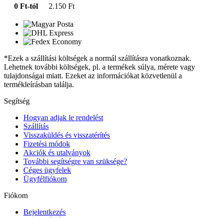
0 Ft-tól
2.150 Ft
*Ezek a szállítási költségek a normál szállításra vonatkoznak.
Lehetnek további költségek, pl. a termékek súlya, mérete vagy
tulajdonságai miatt. Ezeket az információkat közvetlenül a
termékleírásban találja.
Segítség
Hogyan adjak le rendelést
Szállítás
Visszaküldés és visszatérítés
Fizetési módok
Akciók és utalványok
További segítségre van szüksége?
Céges ügyfelek
Ügyfélfiókom
Fiókom
Bejelentkezés