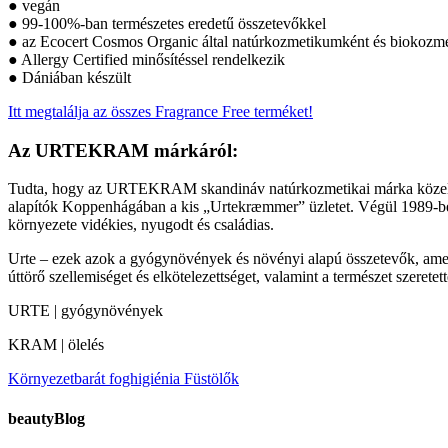
● vegán
● 99-100%-ban természetes eredetű összetevőkkel
● az Ecocert Cosmos Organic által natúrkozmetikumként és biokozme
● Allergy Certified minősítéssel rendelkezik
● Dániában készült
Itt megtalálja az összes Fragrance Free terméket!
Az URTEKRAM márkáról:
Tudta, hogy az URTEKRAM skandináv natúrkozmetikai márka közel 50 
alapítók Koppenhágában a kis „Urtekræmmer” üzletet. Végül 1989-ben jö
környezete vidékies, nyugodt és családias.
Urte – ezek azok a gyógynövények és növényi alapú összetevők, amely
úttörő szellemiséget és elkötelezettséget, valamint a természet szeretet
URTE | gyógynövények
KRAM | ölelés
Környezetbarát foghigiénia
Füstölők
beautyBlog