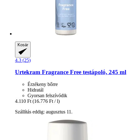
Kosár
4.3 (25)
Urtekram
Fragrance Free testápoló, 245 ml
Érzékeny bőrre
Hidratál
Gyorsan felszívódik
4.110 Ft
(16.776 Ft / l)
Szállítás eddig: augusztus 11.