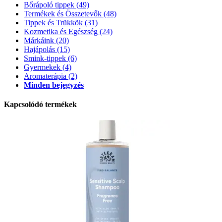
Bőrápoló tippek
(49)
Termékek és Összetevők
(48)
Tippek és Trükkök
(31)
Kozmetika és Egészség
(24)
Márkáink
(20)
Hajápolás
(15)
Smink-tippek
(6)
Gyermekek
(4)
Aromaterápia
(2)
Minden bejegyzés
Kapcsolódó termékek