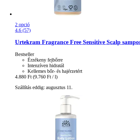
2 opció
4.6 (57)
Urtekram
Fragrance Free Sensitive Scalp sampo
Bestseller
Érzékeny fejbőrre
Intenzíven hidratál
Kellemes bőr- és hajérzetért
4.880 Ft
(9.760 Ft / l)
Szállítás eddig: augusztus 11.