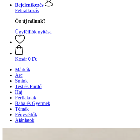
Bejelentkezés
Feliratkozás
Ön
új nálunk?
Ügyfélfiók nyitása
Kosár
0 Ft
Márkák
Arc
Smink
Test és Fürdő
Haj
Férfiaknak
Baba és Gyermek
Témák
Fényvédők
Ajánlatok