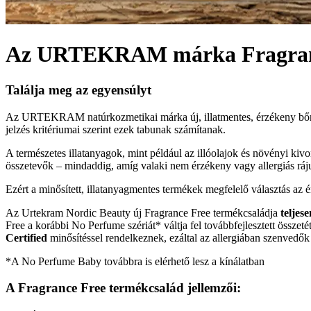
Az URTEKRAM márka Fragranc
Találja meg az egyensúlyt
Az URTEKRAM natúrkozmetikai márka új, illatmentes, érzékeny bőrre 
jelzés kritériumai szerint ezek tabunak számítanak.
A természetes illatanyagok, mint például az illóolajok és növényi kiv
összetevők – mindaddig, amíg valaki nem érzékeny vagy allergiás rájuk.
Ezért a minősített, illatanyagmentes termékek megfelelő választás az é
Az Urtekram Nordic Beauty új Fragrance Free termékcsaládja
teljes
Free a korábbi No Perfume szériát* váltja fel továbbfejlesztett összeté
Certified
minősítéssel rendelkeznek, ezáltal az allergiában szenvedők
*A No Perfume Baby továbbra is elérhető lesz a kínálatban
A
Fragrance Free
termékcsalád jellemzői: