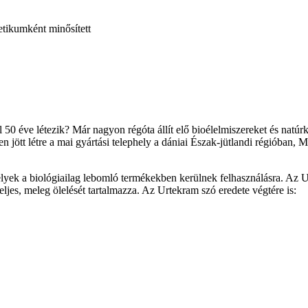
tikumként minősített
éve létezik? Már nagyon régóta állít elő bioélelmiszereket és natúr
tt létre a mai gyártási telephely a dániai Észak-jütlandi régióban, Ma
ek a biológiailag lebomló termékekben kerülnek felhasználásra. Az Ur
teljes, meleg ölelését tartalmazza. Az Urtekram szó eredete végtére is: