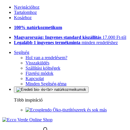
Navigációhoz
Tartalomhoz
Kosárhoz
100% natúrkozmetikum
Magyarország: Ingyenes standard kiszállítás
17.000 Ft-tól
Legalább 1 ingyenes termékminta
minden rendeléshez
Segítség
Hol van a rendelésem?
Visszaküldés
Szállítási költségek
Fizetési módok
Kapcsolat
Minden Segítség-téma
Több inspiráció
Öko-tisztítószerek és sok más