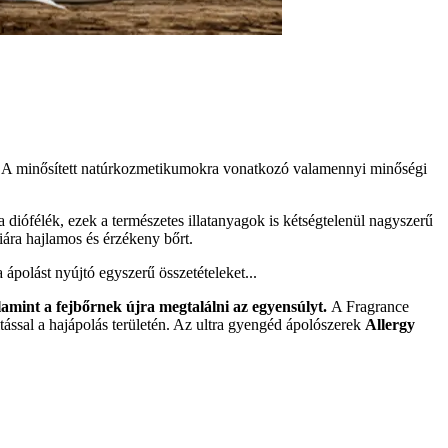
t. A minősített natúrkozmetikumokra vonatkozó valamennyi minőségi
 diófélék, ezek a természetes illatanyagok is kétségtelenül nagyszerű
iára hajlamos és érzékeny bőrt.
 ápolást nyújtó egyszerű összetételeket...
lamint a fejbőrnek újra megtalálni az egyensúlyt.
A Fragrance
ással a hajápolás területén. Az ultra gyengéd ápolószerek
Allergy