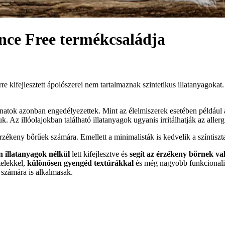
e Free termékcsaládja
kifejlesztett ápolószerei nem tartalmaznak szintetikus illatanyagoka
onatok azonban engedélyezettek. Mint az élelmiszerek esetében például a
 Az illóolajokban található illatanyagok ugyanis irritálhatják az allerg
rzékeny bőrűek számára. Emellett a minimalisták is kedvelik a színtiszta
en illatanyagok nélkül
lett kifejlesztve és
segít az érzékeny bőrnek va
telekkel,
különösen gyengéd textúrákkal
és még nagyobb funkcionalit
 számára is alkalmasak.