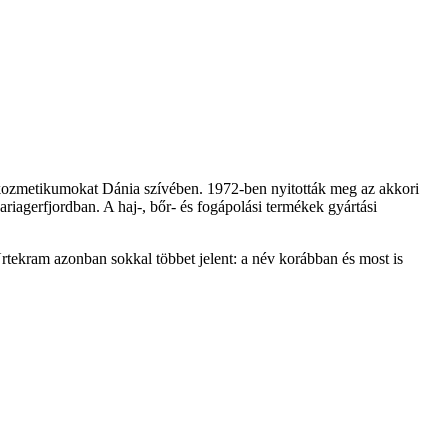
kozmetikumokat Dánia szívében. 1972-ben nyitották meg az akkori
riagerfjordban. A haj-, bőr- és fogápolási termékek gyártási
tekram azonban sokkal többet jelent: a név korábban és most is