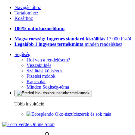
Navigációhoz
Tartalomhoz
Kosárhoz
100% natúrkozmetikum
Magyarország: Ingyenes standard kiszállítás
17.000 Ft-tól
Legalább 1 ingyenes termékminta
minden rendeléshez
Segítség
Hol van a rendelésem?
Visszaküldés
Szállítási költségek
Fizetési módok
Kapcsolat
Minden Segítség-téma
Több inspiráció
Öko-tisztítószerek és sok más