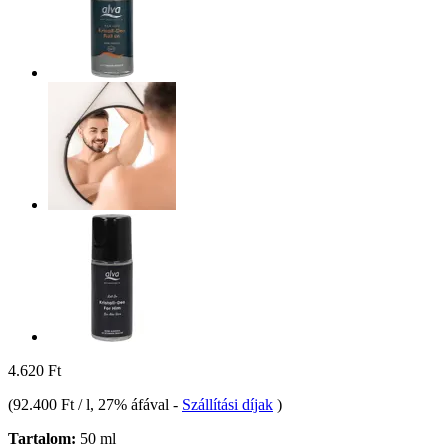
4.620 Ft
(
92.400 Ft / l
, 27% áfával
-
Szállítási díjak
)
Tartalom:
50 ml