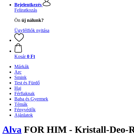
Bejelentkezés
Feliratkozás
Ön
új nálunk?
Ügyfélfiók nyitása
Kosár
0 Ft
Márkák
Arc
Smink
Test és Fürdő
Haj
Férfiaknak
Baba és Gyermek
Témák
Fényvédők
Ajánlatok
Alva
FOR HIM - Kristall-Deo-R