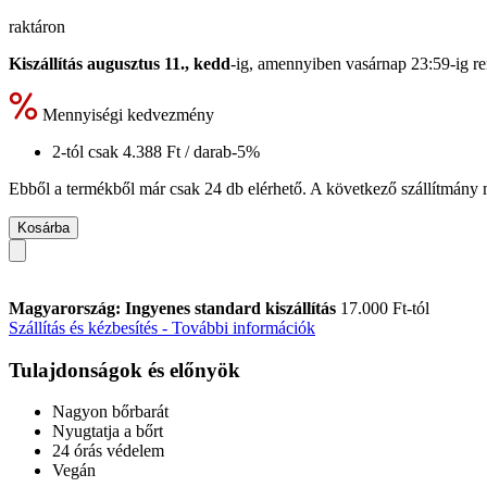
raktáron
Kiszállítás augusztus 11., kedd
-ig, amennyiben
vasárnap 23:59-ig
re
Mennyiségi kedvezmény
2-tól csak
4.388 Ft
/ darab
-5%
Ebből a termékből már csak 24 db elérhető. A következő szállítmány m
Kosárba
Magyarország: Ingyenes standard kiszállítás
17.000 Ft-tól
Szállítás és kézbesítés - További információk
Tulajdonságok és előnyök
Nagyon bőrbarát
Nyugtatja a bőrt
24 órás védelem
Vegán