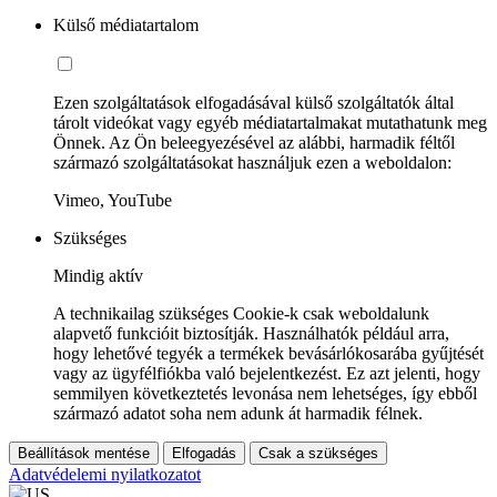
Külső médiatartalom
Ezen szolgáltatások elfogadásával külső szolgáltatók által
tárolt videókat vagy egyéb médiatartalmakat mutathatunk meg
Önnek. Az Ön beleegyezésével az alábbi, harmadik féltől
származó szolgáltatásokat használjuk ezen a weboldalon:
Vimeo, YouTube
Szükséges
Mindig aktív
A technikailag szükséges Cookie-k csak weboldalunk
alapvető funkcióit biztosítják. Használhatók például arra,
hogy lehetővé tegyék a termékek bevásárlókosarába gyűjtését
vagy az ügyfélfiókba való bejelentkezést. Ez azt jelenti, hogy
semmilyen következtetés levonása nem lehetséges, így ebből
származó adatot soha nem adunk át harmadik félnek.
Beállítások mentése
Elfogadás
Csak a szükséges
Adatvédelemi nyilatkozatot