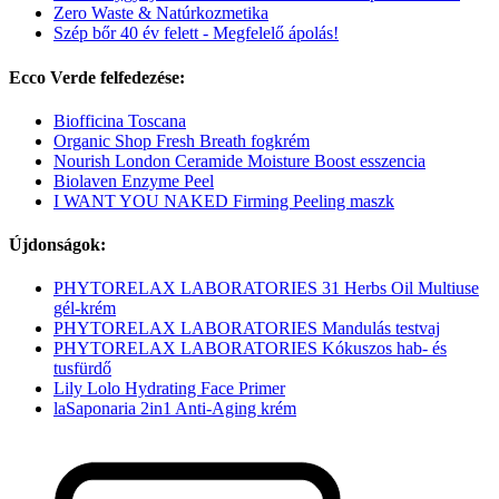
Zero Waste & Natúrkozmetika
Szép bőr 40 év felett - Megfelelő ápolás!
Ecco Verde felfedezése:
Biofficina Toscana
Organic Shop Fresh Breath fogkrém
Nourish London Ceramide Moisture Boost esszencia
Biolaven Enzyme Peel
I WANT YOU NAKED Firming Peeling maszk
Újdonságok:
PHYTORELAX LABORATORIES 31 Herbs Oil Multiuse
gél-krém
PHYTORELAX LABORATORIES Mandulás testvaj
PHYTORELAX LABORATORIES Kókuszos hab- és
tusfürdő
Lily Lolo Hydrating Face Primer
laSaponaria 2in1 Anti-Aging krém