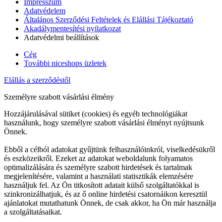
Impresszum
Adatvédelem
Általános Szerződési Feltételek és Elállási Tájékoztató
Akadálymentesítési nyilatkozat
Adatvédelmi beállítások
Cég
További niceshops üzletek
Elállás a szerződéstől
Személyre szabott vásárlási élmény
Hozzájárulásával sütiket (cookies) és egyéb technológiákat
használunk, hogy személyre szabott vásárlási élményt nyújtsunk
Önnek.
Ebből a célból adatokat gyűjtünk felhasználóinkról, viselkedésükről
és eszközeikről. Ezeket az adatokat weboldalunk folyamatos
optimalizálására és személyre szabott hirdetések és tartalmak
megjelenítésére, valamint a használati statisztikák elemzésére
használjuk fel. Az Ön titkosított adatait külső szolgáltatókkal is
szinkronizálhatjuk, és az ő online hirdetési csatornáikon keresztül
ajánlatokat mutathatunk Önnek, de csak akkor, ha Ön már használja
a szolgáltatásaikat.