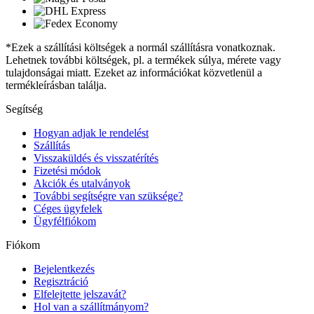
*Ezek a szállítási költségek a normál szállításra vonatkoznak.
Lehetnek további költségek, pl. a termékek súlya, mérete vagy
tulajdonságai miatt. Ezeket az információkat közvetlenül a
termékleírásban találja.
Segítség
Hogyan adjak le rendelést
Szállítás
Visszaküldés és visszatérítés
Fizetési módok
Akciók és utalványok
További segítségre van szüksége?
Céges ügyfelek
Ügyfélfiókom
Fiókom
Bejelentkezés
Regisztráció
Elfelejtette jelszavát?
Hol van a szállítmányom?