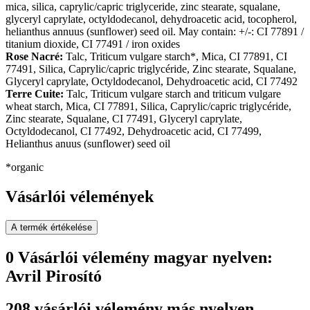
mica, silica, caprylic/capric triglyceride, zinc stearate, squalane,
glyceryl caprylate, octyldodecanol, dehydroacetic acid, tocopherol,
helianthus annuus (sunflower) seed oil. May contain: +/-: CI 77891 /
titanium dioxide, CI 77491 / iron oxides
Rose Nacré:
Talc, Triticum vulgare starch*, Mica, CI 77891, CI
77491, Silica, Caprylic/capric triglycéride, Zinc stearate, Squalane,
Glyceryl caprylate, Octyldodecanol, Dehydroacetic acid, CI 77492
Terre Cuite:
Talc, Triticum vulgare starch and triticum vulgare
wheat starch, Mica, CI 77891, Silica, Caprylic/capric triglycéride,
Zinc stearate, Squalane, CI 77491, Glyceryl caprylate,
Octyldodecanol, CI 77492, Dehydroacetic acid, CI 77499,
Helianthus anuus (sunflower) seed oil
*organic
Vásárlói vélemények
A termék értékelése
0 Vásárlói vélemény magyar nyelven:
Avril Pirosító
208 vásárlói vélemény más nyelven