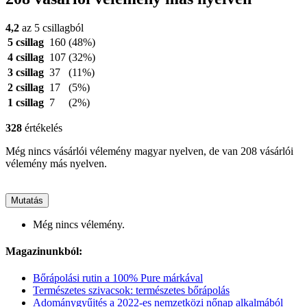
4,2
az 5 csillagból
5 csillag
160
(48%)
4 csillag
107
(32%)
3 csillag
37
(11%)
2 csillag
17
(5%)
1 csillag
7
(2%)
328
értékelés
Még nincs vásárlói vélemény magyar nyelven, de van 208 vásárlói
vélemény más nyelven.
Mutatás
Még nincs vélemény.
Magazinunkból:
Bőrápolási rutin a 100% Pure márkával
Természetes szivacsok: természetes bőrápolás
Adománygyűjtés a 2022-es nemzetközi nőnap alkalmából