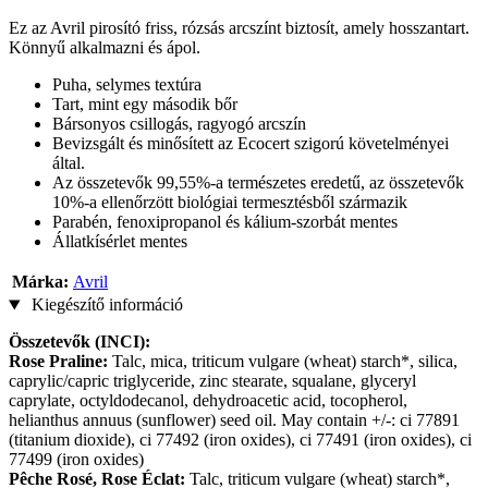
Ez az Avril pirosító friss, rózsás arcszínt biztosít, amely hosszantart.
Könnyű alkalmazni és ápol.
Puha, selymes textúra
Tart, mint egy második bőr
Bársonyos csillogás, ragyogó arcszín
Bevizsgált és minősített az Ecocert szigorú követelményei
által.
Az összetevők 99,55%-a természetes eredetű, az összetevők
10%-a ellenőrzött biológiai termesztésből származik
Parabén, fenoxipropanol és kálium-szorbát mentes
Állatkísérlet mentes
Márka:
Avril
Kiegészítő információ
Összetevők (INCI):
Rose Praline:
Talc, mica, triticum vulgare (wheat) starch*, silica,
caprylic/capric triglyceride, zinc stearate, squalane, glyceryl
caprylate, octyldodecanol, dehydroacetic acid, tocopherol,
helianthus annuus (sunflower) seed oil. May contain +/-: ci 77891
(titanium dioxide), ci 77492 (iron oxides), ci 77491 (iron oxides), ci
77499 (iron oxides)
Pêche Rosé, Rose Éclat:
Talc, triticum vulgare (wheat) starch*,