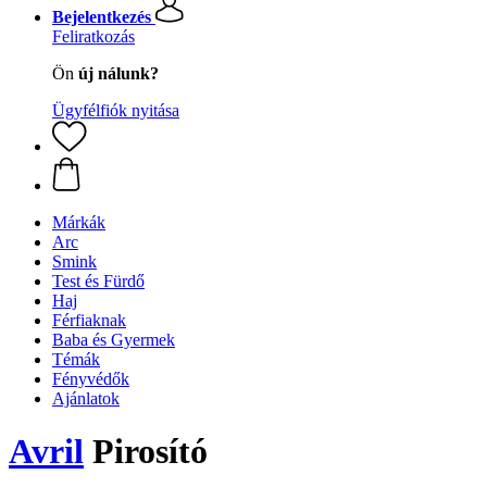
Bejelentkezés
Feliratkozás
Ön
új nálunk?
Ügyfélfiók nyitása
Márkák
Arc
Smink
Test és Fürdő
Haj
Férfiaknak
Baba és Gyermek
Témák
Fényvédők
Ajánlatok
Avril
Pirosító