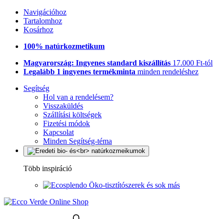
Navigációhoz
Tartalomhoz
Kosárhoz
100% natúrkozmetikum
Magyarország: Ingyenes standard kiszállítás
17.000 Ft-tól
Legalább 1 ingyenes termékminta
minden rendeléshez
Segítség
Hol van a rendelésem?
Visszaküldés
Szállítási költségek
Fizetési módok
Kapcsolat
Minden Segítség-téma
Több inspiráció
Öko-tisztítószerek és sok más