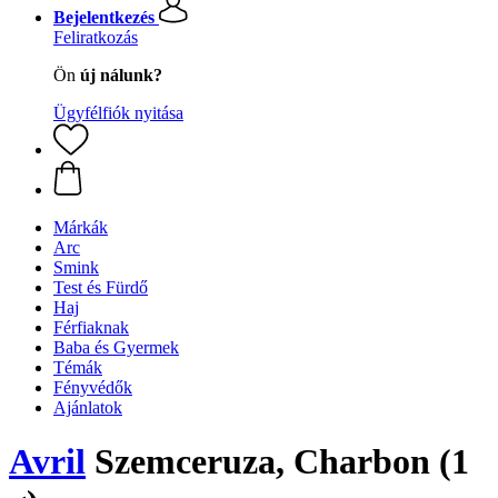
Bejelentkezés
Feliratkozás
Ön
új nálunk?
Ügyfélfiók nyitása
Márkák
Arc
Smink
Test és Fürdő
Haj
Férfiaknak
Baba és Gyermek
Témák
Fényvédők
Ajánlatok
Avril
Szemceruza, Charbon (1