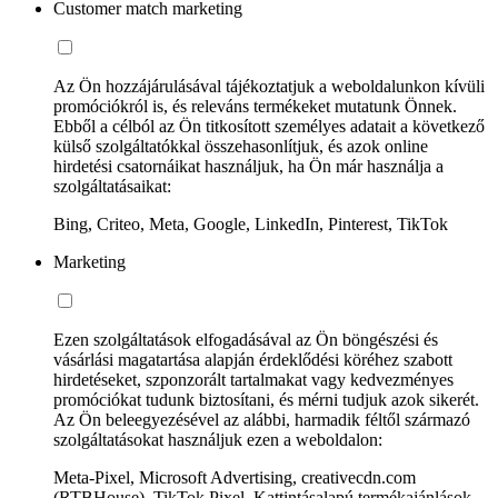
Customer match marketing
Az Ön hozzájárulásával tájékoztatjuk a weboldalunkon kívüli
promóciókról is, és releváns termékeket mutatunk Önnek.
Ebből a célból az Ön titkosított személyes adatait a következő
külső szolgáltatókkal összehasonlítjuk, és azok online
hirdetési csatornáikat használjuk, ha Ön már használja a
szolgáltatásaikat:
Bing, Criteo, Meta, Google, LinkedIn, Pinterest, TikTok
Marketing
Ezen szolgáltatások elfogadásával az Ön böngészési és
vásárlási magatartása alapján érdeklődési köréhez szabott
hirdetéseket, szponzorált tartalmakat vagy kedvezményes
promóciókat tudunk biztosítani, és mérni tudjuk azok sikerét.
Az Ön beleegyezésével az alábbi, harmadik féltől származó
szolgáltatásokat használjuk ezen a weboldalon:
Meta-Pixel, Microsoft Advertising, creativecdn.com
(RTBHouse), TikTok Pixel, Kattintásalapú termékajánlások,