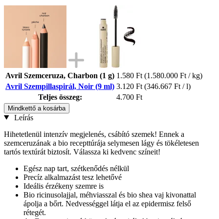
Avril Szemceruza, Charbon (1 g)
1.580 Ft
(1.580.000 Ft / kg)
Avril Szempillaspirál, Noir (9 ml)
3.120 Ft
(346.667 Ft / l)
Teljes összeg:
4.700 Ft
Mindkettő a kosárba
Leírás
Hihetetlenül intenzív megjelenés, csábító szemek! Ennek a
szemceruzának a bio recepttúrája selymesen lágy és tökéletesen
tartós textúrát biztosít. Válassza ki kedvenc színeit!
Egész nap tart, szétkenődés nélkül
Precíz alkalmazást tesz lehetővé
Ideális érzékeny szemre is
Bio ricinusolajjal, méhviasszal és bio shea vaj kivonattal
ápolja a bőrt. Nedvességgel látja el az epidermisz felső
rétegét.