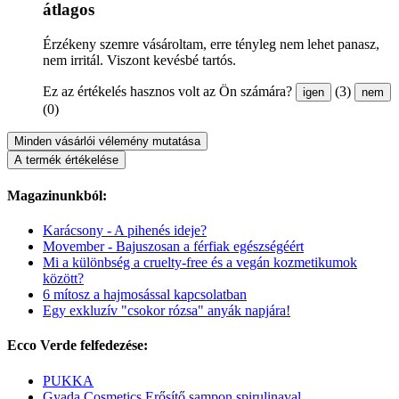
átlagos
Érzékeny szemre vásároltam, erre tényleg nem lehet panasz,
nem irritál. Viszont kevésbé tartós.
Ez az értékelés hasznos volt az Ön számára?
(3)
igen
nem
(0)
Minden vásárlói vélemény mutatása
A termék értékelése
Magazinunkból:
Karácsony - A pihenés ideje?
Movember - Bajuszosan a férfiak egészségéért
Mi a különbség a cruelty-free és a vegán kozmetikumok
között?
6 mítosz a hajmosással kapcsolatban
Egy exkluzív "csokor rózsa" anyák napjára!
Ecco Verde felfedezése:
PUKKA
Gyada Cosmetics Erősítő sampon spirulinaval