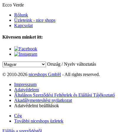
Ecco Verde
Rólunk
Üzleteink - nice shops
Kapcsolat
Kövessen minket itt:
Ország / Nyelv változtatás
© 2010-2026
niceshops GmbH
- All rights reserved.
Impresszum
Adatvédelem
Általános Szerződési Feltételek és Elállási Tájékoztató
Akadálymentesítési nyilatkozat
Adatvédelmi beállítások
Cég
További niceshops üzletek
Elállás a szerződéstől