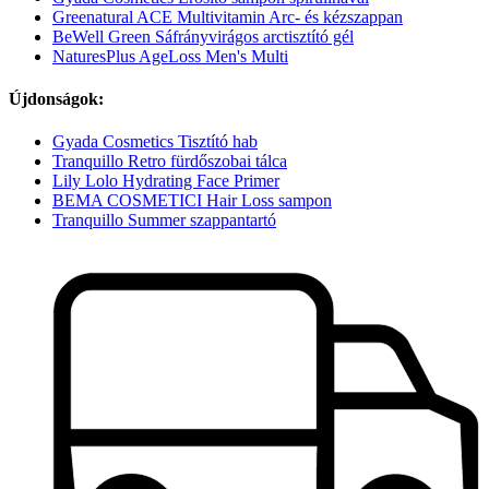
Greenatural ACE Multivitamin Arc- és kézszappan
BeWell Green Sáfrányvirágos arctisztító gél
NaturesPlus AgeLoss Men's Multi
Újdonságok:
Gyada Cosmetics Tisztító hab
Tranquillo Retro fürdőszobai tálca
Lily Lolo Hydrating Face Primer
BEMA COSMETICI Hair Loss sampon
Tranquillo Summer szappantartó