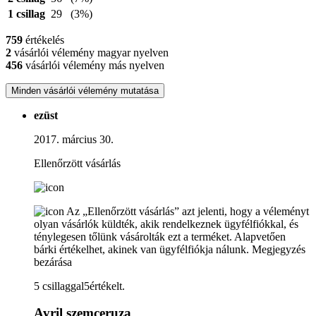
1 csillag
29
(3%)
759
értékelés
2
vásárlói vélemény magyar nyelven
456
vásárlói vélemény más nyelven
Minden vásárlói vélemény mutatása
ezüst
2017. március 30.
Ellenőrzött vásárlás
Az „Ellenőrzött vásárlás” azt jelenti, hogy a véleményt
olyan vásárlók küldték, akik rendelkeznek ügyfélfiókkal, és
ténylegesen tőlünk vásárolták ezt a terméket. Alapvetően
bárki értékelhet, akinek van ügyfélfiókja nálunk.
Megjegyzés
bezárása
5 csillaggal5értékelt.
Avril szemceruza