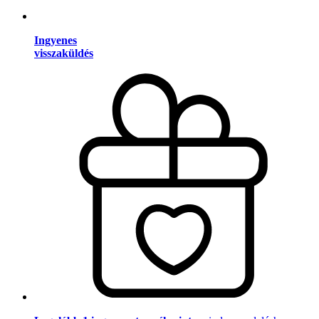
Ingyenes
visszaküldés