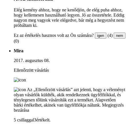
Elég kemény ahhoz, hogy ne kenődjön, de elég puha ahhoz,
hogy kellemesen használható legyen. Jó az összetétele. Eddig
nagyon meg vagyok vele elégedve, bár még a hegyezést nem
próbáltam ki.
Ez az értékelés hasznos volt az Ön számára?
(4)
igen
nem
(0)
Mira
2017. augusztus 08.
Ellenőrzött vásárlás
Az „Ellenőrzött vásárlás” azt jelenti, hogy a véleményt
olyan vásárlók küldték, akik rendelkeznek ügyfélfiókkal, és
ténylegesen tőlünk vásárolták ezt a terméket. Alapvetően
bárki értékelhet, akinek van ügyfélfiókja nálunk.
Megjegyzés
bezárása
5 csillaggal3értékelt.