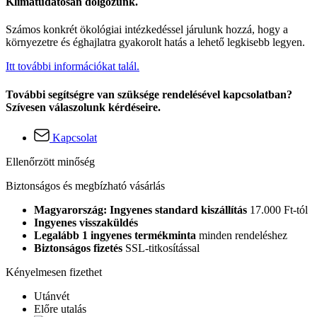
Klímatudatosan dolgozunk.
Számos konkrét ökológiai intézkedéssel járulunk hozzá, hogy a
környezetre és éghajlatra gyakorolt hatás a lehető legkisebb legyen.
Itt további információkat talál.
További segítségre van szüksége rendelésével kapcsolatban?
Szívesen válaszolunk kérdéseire.
Kapcsolat
Ellenőrzött minőség
Biztonságos és megbízható vásárlás
Magyarország: Ingyenes standard kiszállítás
17.000 Ft-tól
Ingyenes visszaküldés
Legalább 1 ingyenes termékminta
minden rendeléshez
Biztonságos fizetés
SSL-titkosítással
Kényelmesen fizethet
Utánvét
Előre utalás