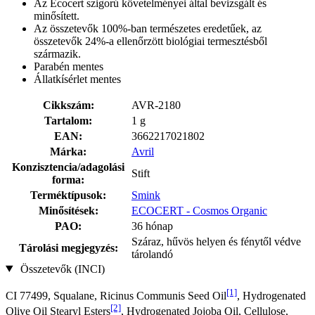
Az Ecocert szigorú követelményei által bevizsgált és
minősített.
Az összetevők 100%-ban természetes eredetűek, az
összetevők 24%-a ellenőrzött biológiai termesztésből
származik.
Parabén mentes
Állatkísérlet mentes
Cikkszám:
AVR-2180
Tartalom:
1 g
EAN:
3662217021802
Márka:
Avril
Konzisztencia/adagolási
Stift
forma:
Terméktípusok:
Smink
Minősítések:
ECOCERT - Cosmos Organic
PAO:
36 hónap
Száraz, hűvös helyen és fénytől védve
Tárolási megjegyzés:
tárolandó
Összetevők (INCI)
[1]
CI 77499, Squalane, Ricinus Communis Seed Oil
, Hydrogenated
[2]
Olive Oil Stearyl Esters
, Hydrogenated Jojoba Oil, Cellulose,