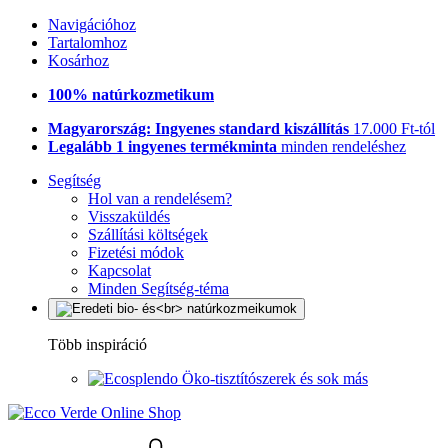
Navigációhoz
Tartalomhoz
Kosárhoz
100% natúrkozmetikum
Magyarország: Ingyenes standard kiszállítás
17.000 Ft-tól
Legalább 1 ingyenes termékminta
minden rendeléshez
Segítség
Hol van a rendelésem?
Visszaküldés
Szállítási költségek
Fizetési módok
Kapcsolat
Minden Segítség-téma
Több inspiráció
Öko-tisztítószerek és sok más