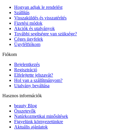
Hogyan adjak le rendelést
Szállítás
Visszaküldés és visszatérítés
Fizetési módok
Akciók és utalványok
További segítségre van szüksége?
Céges ügyfelek
Ügyfélfiókom
Fiókom
Bejelentkezés
Regisztráció
Elfelejtette jelszavát?
Hol van a szállítmányom?
Utalvány beváltása
Hasznos információk
beauty Blog
Összetevők
Natúrkozmetikai minősítések
Figyelünk környezetünkre
Aktuális ajánlatok