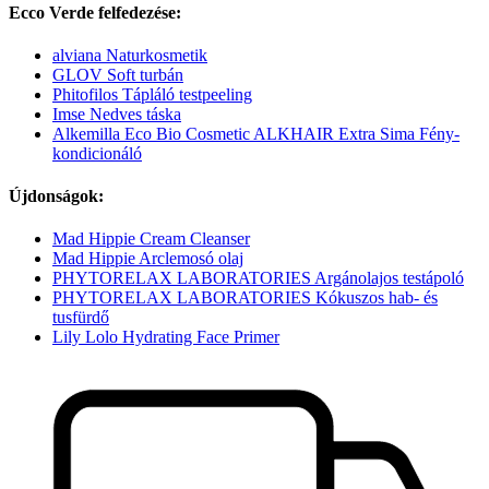
Ecco Verde felfedezése:
alviana Naturkosmetik
GLOV Soft turbán
Phitofilos Tápláló testpeeling
Imse Nedves táska
Alkemilla Eco Bio Cosmetic ALKHAIR Extra Sima Fény-
kondicionáló
Újdonságok:
Mad Hippie Cream Cleanser
Mad Hippie Arclemosó olaj
PHYTORELAX LABORATORIES Argánolajos testápoló
PHYTORELAX LABORATORIES Kókuszos hab- és
tusfürdő
Lily Lolo Hydrating Face Primer