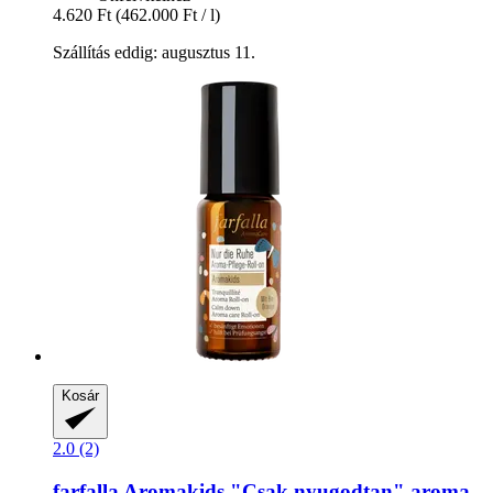
4.620 Ft
(462.000 Ft / l)
Szállítás eddig: augusztus 11.
Kosár
2.0 (2)
farfalla
Aromakids "Csak nyugodtan" aroma-​