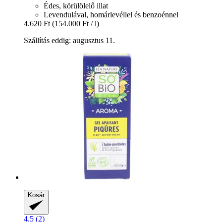
Édes, körülölelő illat
Levendulával, homárlevéllel és benzoénnel
4.620 Ft
(154.000 Ft / l)
Szállítás eddig: augusztus 11.
Kosár
4.5 (2)