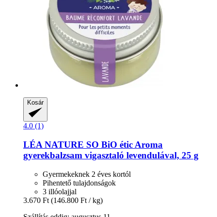
Kosár
4.0 (1)
LÉA NATURE SO BiO étic
Aroma
gyerekbalzsam vigasztaló levendulával, 25 g
Gyermekeknek 2 éves kortól
Pihentető tulajdonságok
3 illóolajjal
3.670 Ft
(146.800 Ft / kg)
Szállítás eddig: augusztus 11.