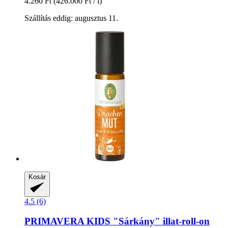
4.260 Ft
(426.000 Ft / l)
Szállítás eddig: augusztus 11.
Kosár
4.5 (6)
PRIMAVERA
KIDS "Sárkány" illat-​roll-​on