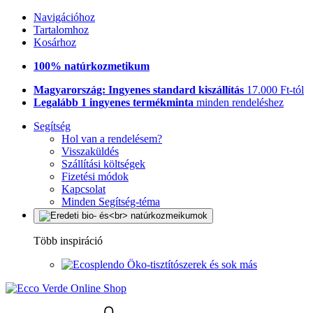
Navigációhoz
Tartalomhoz
Kosárhoz
100% natúrkozmetikum
Magyarország: Ingyenes standard kiszállítás
17.000 Ft-tól
Legalább 1 ingyenes termékminta
minden rendeléshez
Segítség
Hol van a rendelésem?
Visszaküldés
Szállítási költségek
Fizetési módok
Kapcsolat
Minden Segítség-téma
Több inspiráció
Öko-tisztítószerek és sok más