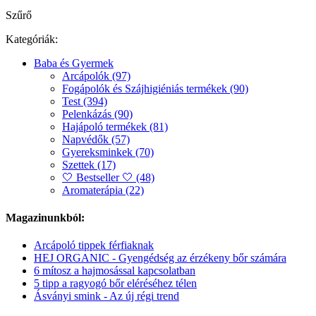
Szűrő
Kategóriák:
Baba és Gyermek
Arcápolók (97)
Fogápolók és Szájhigiéniás termékek (90)
Test (394)
Pelenkázás (90)
Hajápoló termékek (81)
Napvédők (57)
Gyereksminkek (70)
Szettek (17)
🤍 Bestseller 🤍 (48)
Aromaterápia (22)
Magazinunkból:
Arcápoló tippek férfiaknak
HEJ ORGANIC - Gyengédség az érzékeny bőr számára
6 mítosz a hajmosással kapcsolatban
5 tipp a ragyogó bőr eléréséhez télen
Ásványi smink - Az új régi trend