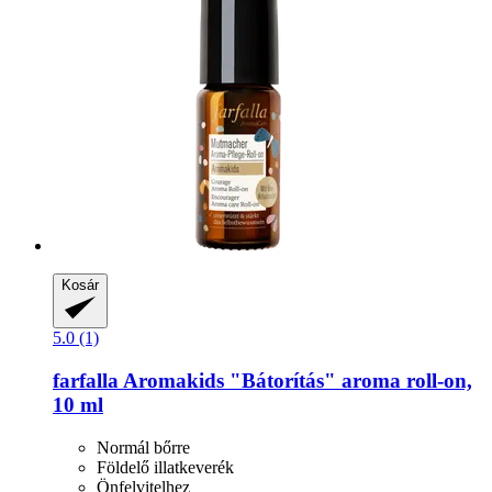
Kosár
5.0 (1)
farfalla
Aromakids "Bátorítás" aroma roll-​on,
10 ml
Normál bőrre
Földelő illatkeverék
Önfelvitelhez