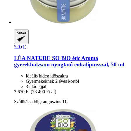
Kosár
5.0 (1)
LÉA NATURE SO BiO étic
Aroma
gyerekbalzsam nyugtató eukaliptusszal, 50 ml
Ideális hideg időszakra
Gyermekeknek 2 éves kortól
3 illóolajjal
3.670 Ft
(73.400 Ft / l)
Szállítás eddig: augusztus 11.