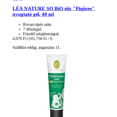
LÉA NATURE SO BiO étic
"Piqûres"
nyugtató gél, 40 ml
Rovarcsípés után
7 illóolajjal
Frissítő tulajdonságok
4.070 Ft
(101.750 Ft / l)
Szállítás eddig: augusztus 11.