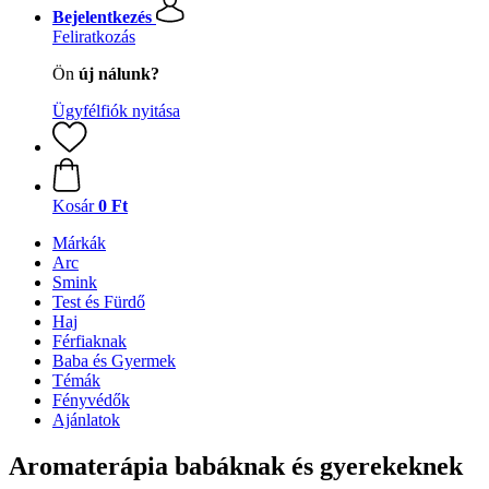
Bejelentkezés
Feliratkozás
Ön
új nálunk?
Ügyfélfiók nyitása
Kosár
0 Ft
Márkák
Arc
Smink
Test és Fürdő
Haj
Férfiaknak
Baba és Gyermek
Témák
Fényvédők
Ajánlatok
Aromaterápia babáknak és gyerekeknek