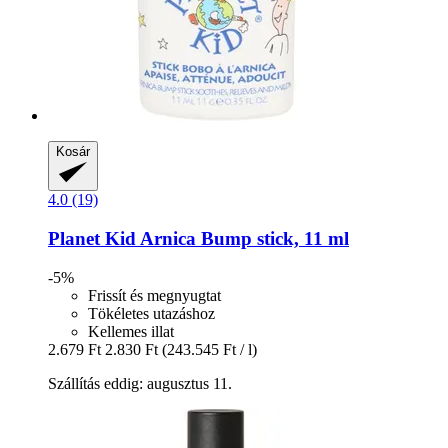
Kosár
4.0 (19)
Planet Kid
Arnica Bump stick, 11 ml
-5%
Frissít és megnyugtat
Tökéletes utazáshoz
Kellemes illat
2.679 Ft
2.830 Ft
(243.545 Ft / l)
Szállítás eddig: augusztus 11.