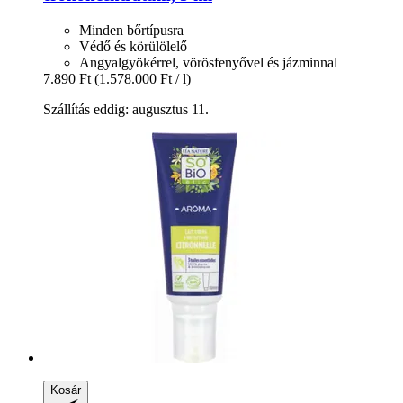
Minden bőrtípusra
Védő és körülölelő
Angyalgyökérrel, vörösfenyővel és jázminnal
7.890 Ft
(1.578.000 Ft / l)
Szállítás eddig: augusztus 11.
Kosár