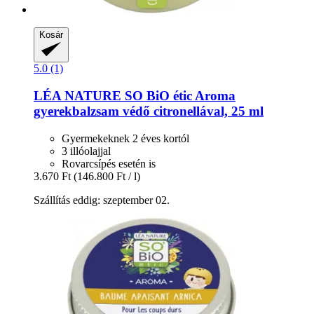
Kosár
5.0 (1)
LÉA NATURE SO BiO étic
Aroma
gyerekbalzsam védő citronellával, 25 ml
Gyermekeknek 2 éves kortól
3 illóolajjal
Rovarcsípés esetén is
3.670 Ft
(146.800 Ft / l)
Szállítás eddig: szeptember 02.