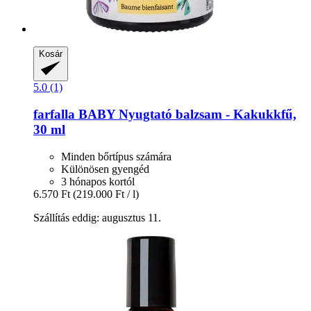
Kosár
5.0 (1)
farfalla
BABY Nyugtató balzsam -​ Kakukkfű,
30 ml
Minden bőrtípus számára
Különösen gyengéd
3 hónapos kortól
6.570 Ft
(219.000 Ft / l)
Szállítás eddig: augusztus 11.