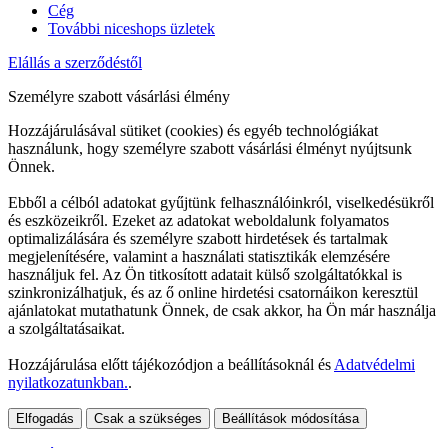
Cég
További niceshops üzletek
Elállás a szerződéstől
Személyre szabott vásárlási élmény
Hozzájárulásával sütiket (cookies) és egyéb technológiákat
használunk, hogy személyre szabott vásárlási élményt nyújtsunk
Önnek.
Ebből a célból adatokat gyűjtünk felhasználóinkról, viselkedésükről
és eszközeikről. Ezeket az adatokat weboldalunk folyamatos
optimalizálására és személyre szabott hirdetések és tartalmak
megjelenítésére, valamint a használati statisztikák elemzésére
használjuk fel. Az Ön titkosított adatait külső szolgáltatókkal is
szinkronizálhatjuk, és az ő online hirdetési csatornáikon keresztül
ajánlatokat mutathatunk Önnek, de csak akkor, ha Ön már használja
a szolgáltatásaikat.
Hozzájárulása előtt tájékozódjon a beállításoknál és
Adatvédelmi
nyilatkozatunkban.
.
Elfogadás
Csak a szükséges
Beállítások módosítása