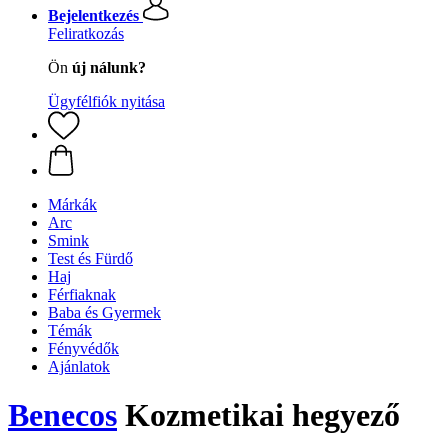
Bejelentkezés
Feliratkozás
Ön
új nálunk?
Ügyfélfiók nyitása
Márkák
Arc
Smink
Test és Fürdő
Haj
Férfiaknak
Baba és Gyermek
Témák
Fényvédők
Ajánlatok
Benecos
Kozmetikai hegyező