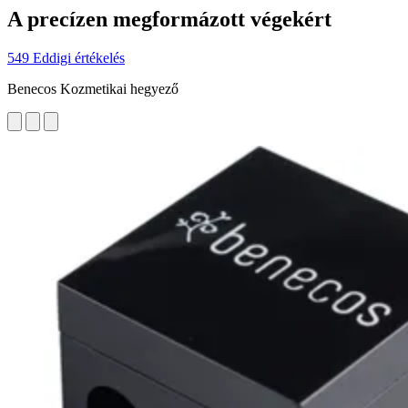
A precízen megformázott végekért
549 Eddigi értékelés
Benecos Kozmetikai hegyező