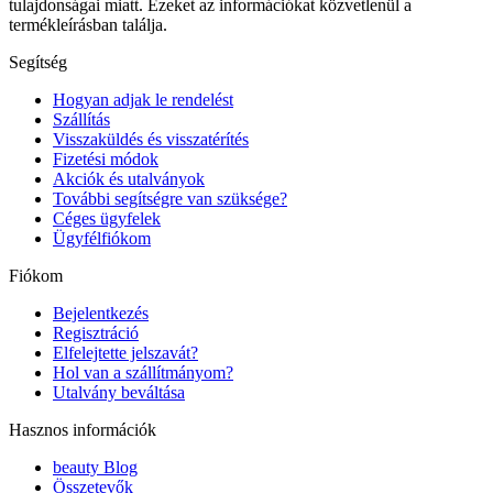
tulajdonságai miatt. Ezeket az információkat közvetlenül a
termékleírásban találja.
Segítség
Hogyan adjak le rendelést
Szállítás
Visszaküldés és visszatérítés
Fizetési módok
Akciók és utalványok
További segítségre van szüksége?
Céges ügyfelek
Ügyfélfiókom
Fiókom
Bejelentkezés
Regisztráció
Elfelejtette jelszavát?
Hol van a szállítmányom?
Utalvány beváltása
Hasznos információk
beauty Blog
Összetevők