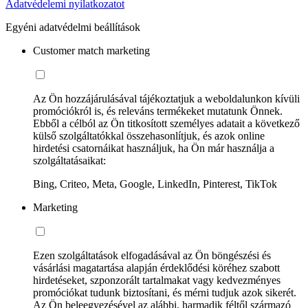
Adatvédelemi nyilatkozatot
Egyéni adatvédelmi beállítások
Customer match marketing
Az Ön hozzájárulásával tájékoztatjuk a weboldalunkon kívüli
promóciókról is, és releváns termékeket mutatunk Önnek.
Ebből a célból az Ön titkosított személyes adatait a következő
külső szolgáltatókkal összehasonlítjuk, és azok online
hirdetési csatornáikat használjuk, ha Ön már használja a
szolgáltatásaikat:
Bing, Criteo, Meta, Google, LinkedIn, Pinterest, TikTok
Marketing
Ezen szolgáltatások elfogadásával az Ön böngészési és
vásárlási magatartása alapján érdeklődési köréhez szabott
hirdetéseket, szponzorált tartalmakat vagy kedvezményes
promóciókat tudunk biztosítani, és mérni tudjuk azok sikerét.
Az Ön beleegyezésével az alábbi, harmadik féltől származó