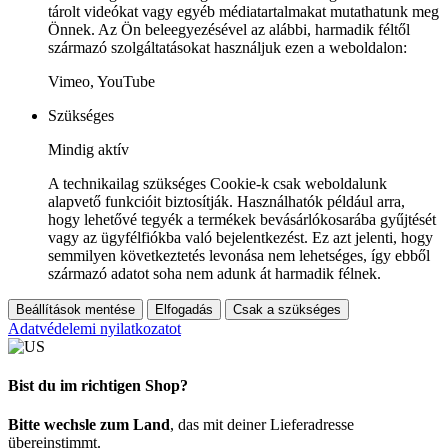
tárolt videókat vagy egyéb médiatartalmakat mutathatunk meg
Önnek. Az Ön beleegyezésével az alábbi, harmadik féltől
származó szolgáltatásokat használjuk ezen a weboldalon:
Vimeo, YouTube
Szükséges
Mindig aktív
A technikailag szükséges Cookie-k csak weboldalunk
alapvető funkcióit biztosítják. Használhatók például arra,
hogy lehetővé tegyék a termékek bevásárlókosarába gyűjtését
vagy az ügyfélfiókba való bejelentkezést. Ez azt jelenti, hogy
semmilyen következtetés levonása nem lehetséges, így ebből
származó adatot soha nem adunk át harmadik félnek.
Beállítások mentése
Elfogadás
Csak a szükséges
Adatvédelemi nyilatkozatot
Bist du im richtigen Shop?
Bitte wechsle zum Land
, das mit deiner Lieferadresse
übereinstimmt.