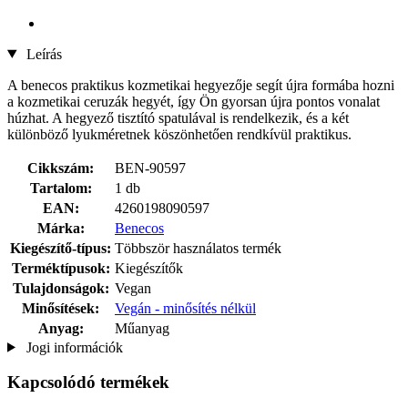
Leírás
A benecos praktikus kozmetikai hegyezője segít újra formába hozni
a kozmetikai ceruzák hegyét, így Ön gyorsan újra pontos vonalat
húzhat. A hegyező tisztító spatulával is rendelkezik, és a két
különböző lyukméretnek köszönhetően rendkívül praktikus.
Cikkszám:
BEN-90597
Tartalom:
1 db
EAN:
4260198090597
Márka:
Benecos
Kiegészítő-típus:
Többször használatos termék
Terméktípusok:
Kiegészítők
Tulajdonságok:
Vegan
Minősítések:
Vegán - minősítés nélkül
Anyag:
Műanyag
Jogi információk
Kapcsolódó termékek