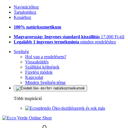
Navigációhoz
Tartalomhoz
Kosárhoz
100% natúrkozmetikum
Magyarország: Ingyenes standard kiszállítás
17.000 Ft-tól
Legalább 1 ingyenes termékminta
minden rendeléshez
Segítség
Hol van a rendelésem?
Visszaküldés
Szállítási költségek
Fizetési módok
Kapcsolat
Minden Segítség-téma
Több inspiráció
Öko-tisztítószerek és sok más