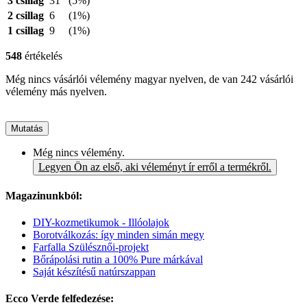
3 csillag
31
(5%)
2 csillag
6
(1%)
1 csillag
9
(1%)
548
értékelés
Még nincs vásárlói vélemény magyar nyelven, de van 242 vásárlói
vélemény más nyelven.
Mutatás
Még nincs vélemény.
Legyen Ön az első, aki véleményt ír erről a termékről.
Magazinunkból:
DIY-kozmetikumok - Illóolajok
Borotválkozás: így minden simán megy
Farfalla Szülésznői-projekt
Bőrápolási rutin a 100% Pure márkával
Saját készítésű natúrszappan
Ecco Verde felfedezése: