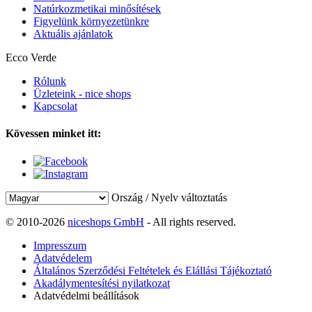
Natúrkozmetikai minősítések
Figyelünk környezetünkre
Aktuális ajánlatok
Ecco Verde
Rólunk
Üzleteink - nice shops
Kapcsolat
Kövessen minket itt:
Ország / Nyelv változtatás
© 2010-2026
niceshops GmbH
- All rights reserved.
Impresszum
Adatvédelem
Általános Szerződési Feltételek és Elállási Tájékoztató
Akadálymentesítési nyilatkozat
Adatvédelmi beállítások