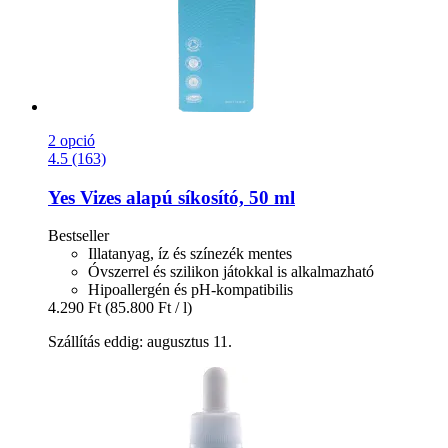
2 opció
4.5 (163)
Yes
Vizes alapú síkosító, 50 ml
Bestseller
Illatanyag, íz és színezék mentes
Óvszerrel és szilikon játokkal is alkalmazható
Hipoallergén és pH-kompatibilis
4.290 Ft
(85.800 Ft / l)
Szállítás eddig: augusztus 11.