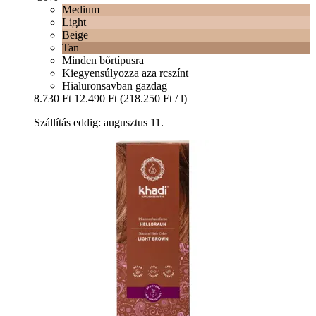
Medium
Light
Beige
Tan
Minden bőrtípusra
Kiegyensúlyozza aza rcszínt
Hialuronsavban gazdag
8.730 Ft
12.490 Ft
(218.250 Ft / l)
Szállítás eddig: augusztus 11.