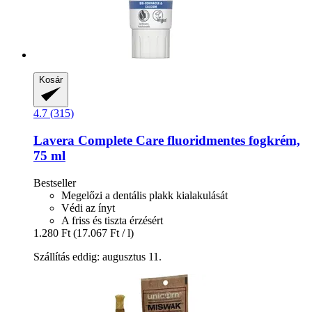
Kosár
4.7 (315)
Lavera
Complete Care fluoridmentes fogkrém,
75 ml
Bestseller
Megelőzi a dentális plakk kialakulását
Védi az ínyt
A friss és tiszta érzésért
1.280 Ft
(17.067 Ft / l)
Szállítás eddig: augusztus 11.