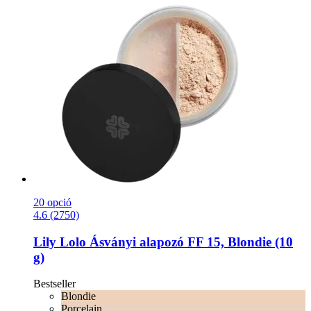
20 opció
4.6 (2750)
Lily Lolo
Ásványi alapozó FF 15, Blondie (10
g)
Bestseller
Blondie
Porcelain