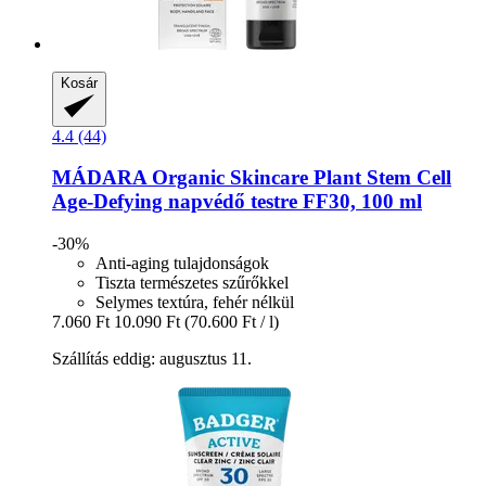
Kosár
4.4 (44)
MÁDARA Organic Skincare
Plant Stem Cell
Age-​Defying napvédő testre FF30, 100 ml
-30%
Anti-aging tulajdonságok
Tiszta természetes szűrőkkel
Selymes textúra, fehér nélkül
7.060 Ft
10.090 Ft
(70.600 Ft / l)
Szállítás eddig: augusztus 11.