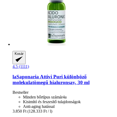
Kosár
4.5 (1111)
laSaponaria
Attivi Puri különböző
molekulatömegű hialuronsav, 30 ml
Bestseller
Minden bőrtípus számár4a
Kisimító és feszesítő tulajdonságok
Anti-aging hatással
3.850 Ft
(128.333 Ft / l)