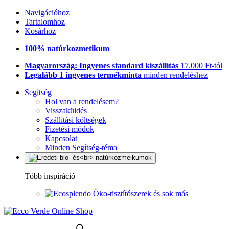
Navigációhoz
Tartalomhoz
Kosárhoz
100% natúrkozmetikum
Magyarország: Ingyenes standard kiszállítás
17.000 Ft-tól
Legalább 1 ingyenes termékminta
minden rendeléshez
Segítség
Hol van a rendelésem?
Visszaküldés
Szállítási költségek
Fizetési módok
Kapcsolat
Minden Segítség-téma
Több inspiráció
Öko-tisztítószerek és sok más