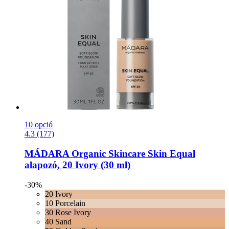
10 opció
4.3 (177)
MÁDARA Organic Skincare
Skin Equal
alapozó, 20 Ivory (30 ml)
-30%
20 Ivory
10 Porcelain
30 Rose Ivory
40 Sand