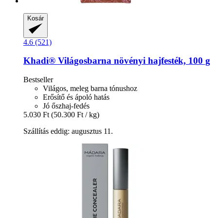
Kosár
4.6 (521)
Khadi®
Világosbarna növényi hajfesték, 100 g
Bestseller
Világos, meleg barna tónushoz
Erősítő és ápoló hatás
Jó őszhaj-fedés
5.030 Ft
(50.300 Ft / kg)
Szállítás eddig: augusztus 11.