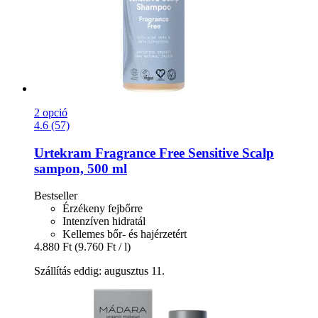
2 opció
4.6 (57)
Urtekram
Fragrance Free Sensitive Scalp
sampon, 500 ml
Bestseller
Érzékeny fejbőrre
Intenzíven hidratál
Kellemes bőr- és hajérzetért
4.880 Ft
(9.760 Ft / l)
Szállítás eddig: augusztus 11.