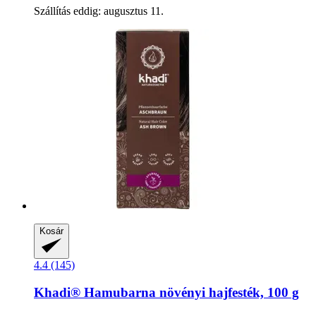
Szállítás eddig: augusztus 11.
Kosár
4.4 (145)
Khadi®
Hamubarna növényi hajfesték, 100 g