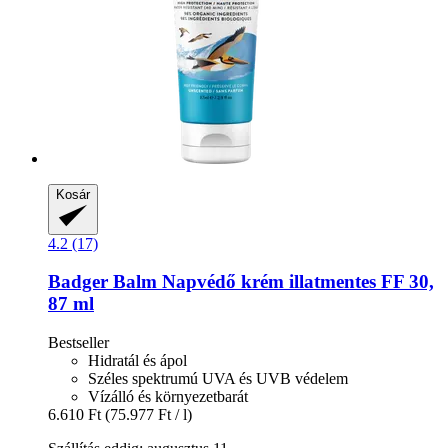
Kosár
4.2 (17)
Badger Balm
Napvédő krém illatmentes FF 30,
87 ml
Bestseller
Hidratál és ápol
Széles spektrumú UVA és UVB védelem
Vízálló és környezetbarát
6.610 Ft
(75.977 Ft / l)