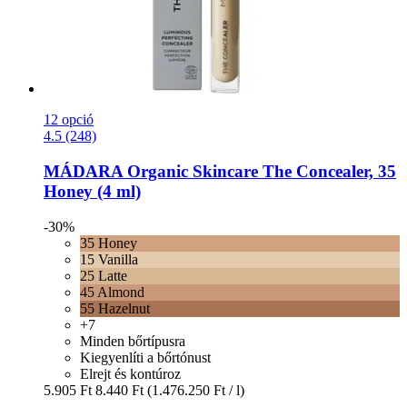
12 opció
4.5 (248)
MÁDARA Organic Skincare
The Concealer, 35
Honey (4 ml)
-30%
35 Honey
15 Vanilla
25 Latte
45 Almond
55 Hazelnut
+7
Minden bőrtípusra
Kiegyenlíti a bőrtónust
Elrejt és kontúroz
5.905 Ft
8.440 Ft
(1.476.250 Ft / l)