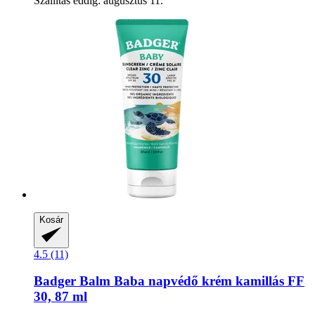
Szállítás eddig: augusztus 11.
Kosár
4.5 (11)
Badger Balm
Baba napvédő krém kamillás FF
30, 87 ml