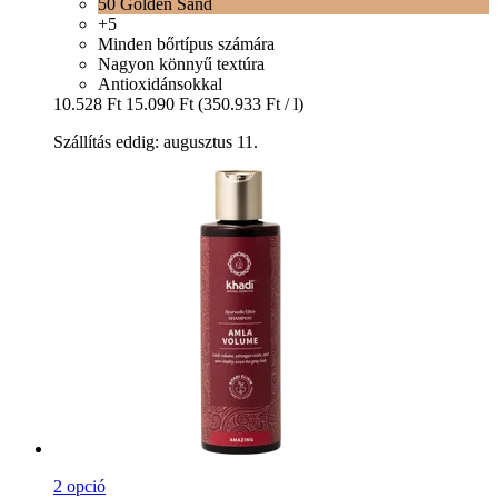
50 Golden Sand
+5
Minden bőrtípus számára
Nagyon könnyű textúra
Antioxidánsokkal
10.528 Ft
15.090 Ft
(350.933 Ft / l)
Szállítás eddig: augusztus 11.
2 opció