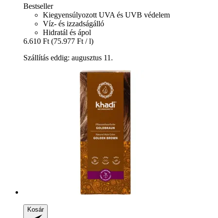
Bestseller
Kiegyensúlyozott UVA és UVB védelem
Víz- és izzadságálló
Hidratál és ápol
6.610 Ft
(75.977 Ft / l)
Szállítás eddig: augusztus 11.
Kosár