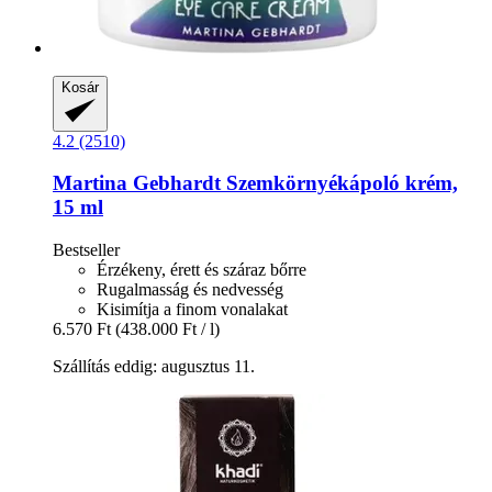
Kosár
4.2 (2510)
Martina Gebhardt
Szemkörnyékápoló krém,
15 ml
Bestseller
Érzékeny, érett és száraz bőrre
Rugalmasság és nedvesség
Kisimítja a finom vonalakat
6.570 Ft
(438.000 Ft / l)
Szállítás eddig: augusztus 11.