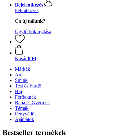
Bejelentkezés
Feliratkozás
Ön
új nálunk?
Ügyfélfiók nyitása
Kosár
0 Ft
Márkák
Arc
Smink
Test és Fürdő
Haj
Férfiaknak
Baba és Gyermek
Témák
Fényvédők
Ajánlatok
Bestseller termékek