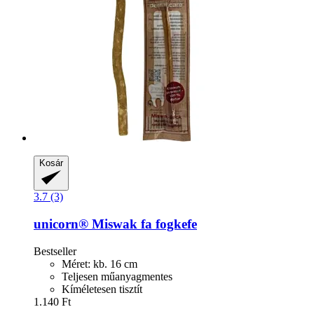
Kosár
3.7 (3)
unicorn®
Miswak fa fogkefe
Bestseller
Méret: kb. 16 cm
Teljesen műanyagmentes
Kíméletesen tisztít
1.140 Ft