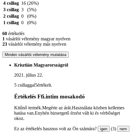
4 csillag
16
(26%)
3 csillag
3
(5%)
2 csillag
0
(0%)
1 csillag
0
(0%)
60
értékelés
1
vásárlói vélemény magyar nyelven
23
vásárlói vélemény más nyelven
Minden vásárlói vélemény mutatása
Krisztián Magyarországról
2021. július 22.
5 csillaggal5értékelt.
Értékelés Ffi.intim mosakodó
Kitűnő termék.Megérte az árát.Használata közben kellemes
hatása van.Enyhén bizsergető érzést vált ki és vérbőséget
okoz.
Ez az értékelés hasznos volt az Ön számára?
(3)
igen
nem