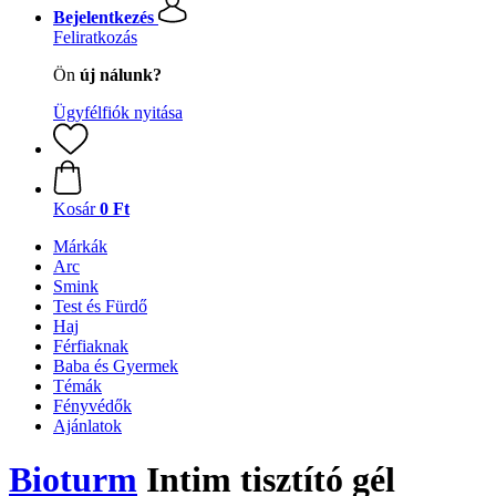
Bejelentkezés
Feliratkozás
Ön
új nálunk?
Ügyfélfiók nyitása
Kosár
0 Ft
Márkák
Arc
Smink
Test és Fürdő
Haj
Férfiaknak
Baba és Gyermek
Témák
Fényvédők
Ajánlatok
Bioturm
Intim tisztító gél