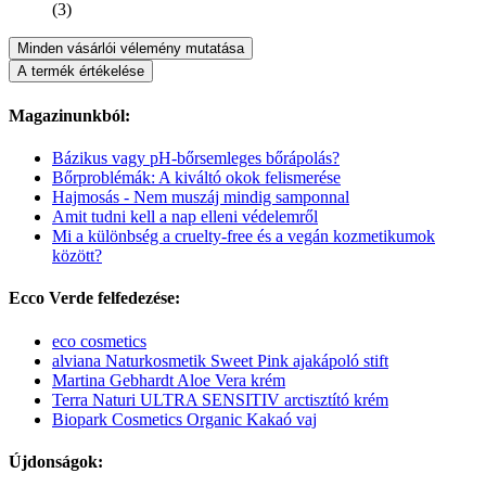
(3)
Minden vásárlói vélemény mutatása
A termék értékelése
Magazinunkból:
Bázikus vagy pH-bőrsemleges bőrápolás?
Bőrproblémák: A kiváltó okok felismerése
Hajmosás - Nem muszáj mindig samponnal
Amit tudni kell a nap elleni védelemről
Mi a különbség a cruelty-free és a vegán kozmetikumok
között?
Ecco Verde felfedezése:
eco cosmetics
alviana Naturkosmetik Sweet Pink ajakápoló stift
Martina Gebhardt Aloe Vera krém
Terra Naturi ULTRA SENSITIV arctisztító krém
Biopark Cosmetics Organic Kakaó vaj
Újdonságok: