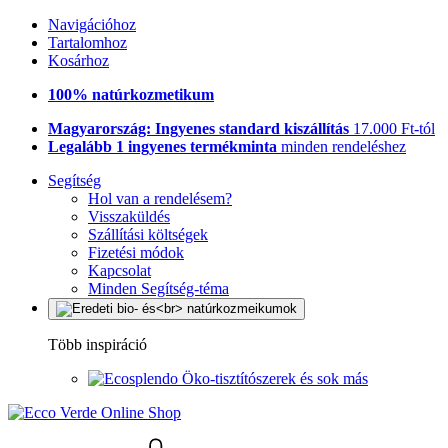
Navigációhoz
Tartalomhoz
Kosárhoz
100% natúrkozmetikum
Magyarország: Ingyenes standard kiszállítás
17.000 Ft-tól
Legalább 1 ingyenes termékminta
minden rendeléshez
Segítség
Hol van a rendelésem?
Visszaküldés
Szállítási költségek
Fizetési módok
Kapcsolat
Minden Segítség-téma
Több inspiráció
Öko-tisztítószerek és sok más