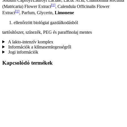
Sodium Caproyl/Lauroyl Lactate, Lactic Acid, Chamomilla Recutita
[1]
(Matricaria) Flower Extract
, Calendula Officinalis Flower
[1]
Extract
, Parfum, Glycerin,
Limonene
ellenőrzött biológiai gazdálkodásból
tartósítószer, színezék, PEG és paraffinolaj mentes
A lakto-intenzív komplex
Információk a klímasemlegességről
Jogi információk
Kapcsolódó termékek