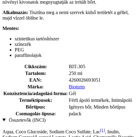
növényi kivonatok megnyugtatják az irritált bőrt.
Alkalmazás:
Tisztítsa meg a nemi szervek külső területét a géllel,
majd vízzel öblítse le.
Mentes:
szintetikus tartósítószer
színezék
PEG
paraffinolajok
Cikkszám:
BIT-305
Tartalom:
250 ml
EAN:
4260026693051
Márka:
Bioturm
Konzisztencia/adagolási forma:
Gél
Terméktípusok:
Férfi ápoló termékek, Intimápoló
Bőrtípus:
Igényes bőr, Minden bőrtípus
Csomagolás típusa:
palack
Összetevők (INCI)
[1]
Aqua, Coco Glucoside, Sodium Coco­ Sulfate, Lac
, Inulin,