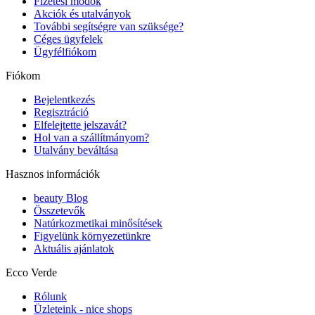
Fizetési módok
Akciók és utalványok
További segítségre van szüksége?
Céges ügyfelek
Ügyfélfiókom
Fiókom
Bejelentkezés
Regisztráció
Elfelejtette jelszavát?
Hol van a szállítmányom?
Utalvány beváltása
Hasznos információk
beauty Blog
Összetevők
Natúrkozmetikai minősítések
Figyelünk környezetünkre
Aktuális ajánlatok
Ecco Verde
Rólunk
Üzleteink - nice shops