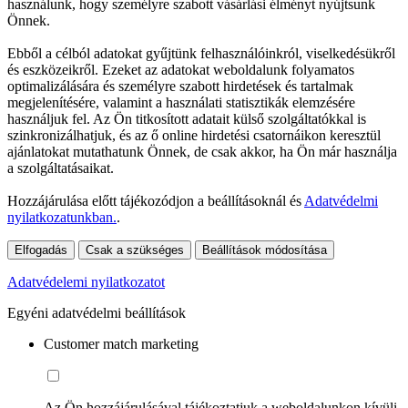
használunk, hogy személyre szabott vásárlási élményt nyújtsunk
Önnek.
Ebből a célból adatokat gyűjtünk felhasználóinkról, viselkedésükről
és eszközeikről. Ezeket az adatokat weboldalunk folyamatos
optimalizálására és személyre szabott hirdetések és tartalmak
megjelenítésére, valamint a használati statisztikák elemzésére
használjuk fel. Az Ön titkosított adatait külső szolgáltatókkal is
szinkronizálhatjuk, és az ő online hirdetési csatornáikon keresztül
ajánlatokat mutathatunk Önnek, de csak akkor, ha Ön már használja
a szolgáltatásaikat.
Hozzájárulása előtt tájékozódjon a beállításoknál és
Adatvédelmi
nyilatkozatunkban.
.
Elfogadás
Csak a szükséges
Beállítások módosítása
Adatvédelemi nyilatkozatot
Egyéni adatvédelmi beállítások
Customer match marketing
Az Ön hozzájárulásával tájékoztatjuk a weboldalunkon kívüli