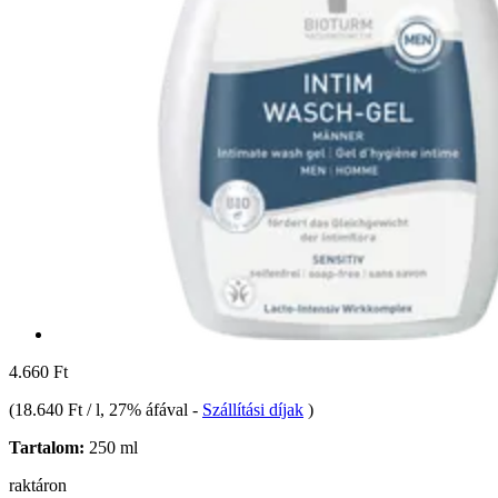
4.660 Ft
(
18.640 Ft / l
, 27% áfával
-
Szállítási díjak
)
Tartalom:
250 ml
raktáron