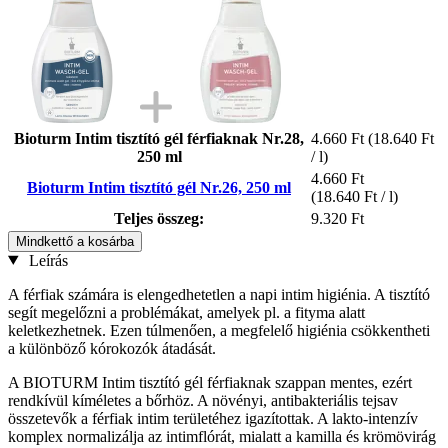
Bioturm Intim tisztító gél férfiaknak Nr.28,
4.660 Ft
(18.640 Ft
250 ml
/ l)
4.660 Ft
Bioturm Intim tisztító gél Nr.26, 250 ml
(18.640 Ft / l)
Teljes összeg:
9.320 Ft
Mindkettő a kosárba
Leírás
A férfiak számára is elengedhetetlen a napi intim higiénia. A tisztító
segít megelőzni a problémákat, amelyek pl. a fityma alatt
keletkezhetnek. Ezen túlmenően, a megfelelő higiénia csökkentheti
a különböző kórokozók átadását.
A BIOTURM Intim tisztító gél férfiaknak szappan mentes, ezért
rendkívül kíméletes a bőrhöz. A növényi, antibakteriális tejsav
összetevők a férfiak intim területéhez igazítottak. A lakto-intenzív
komplex normalizálja az intimflórát, mialatt a kamilla és krömövirág