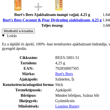
Burt's Bees Ajakbalzsam mangó vajjal, 4.25 g
1.84
Burt's Bees Coconut & Pear Hydrating ajakbalzsam, 4.25 g
1.84
Teljes összeg:
3.68
Mindkettő a kosárba
Leírás
Ez a tápláló és ápoló, 100% -ban természetes ajakbalzsam hidratálja, 
gyengéd ápolás.
Cikkszám:
BEES-5001-51
Tartalom:
4,25 g
EAN:
792850007505
Márka:
Burt's Bees
Ajakápoló:
Színtelen, Íz
Konzisztencia/adagolási forma:
Stick
Terméktípusok:
Ajakápoló
Bőrtípus:
Minden bőrtípus, Száraz bőr
Illatjegyek:
Gyümölcsös
Minősítések:
Leaping Bunny