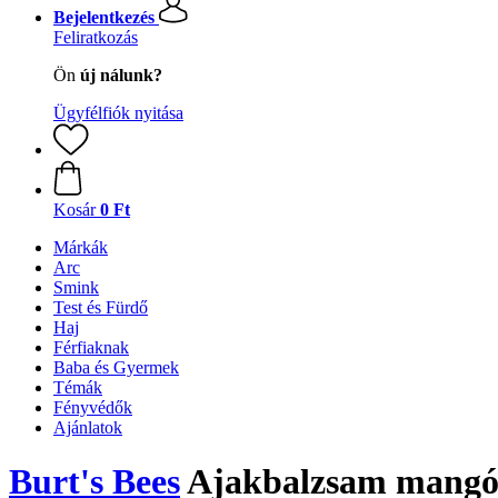
Bejelentkezés
Feliratkozás
Ön
új nálunk?
Ügyfélfiók nyitása
Kosár
0 Ft
Márkák
Arc
Smink
Test és Fürdő
Haj
Férfiaknak
Baba és Gyermek
Témák
Fényvédők
Ajánlatok
Burt's Bees
Ajakbalzsam mangó v