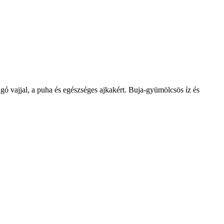
ngó vajjal, a puha és egészséges ajkakért. Buja-gyümölcsös íz és