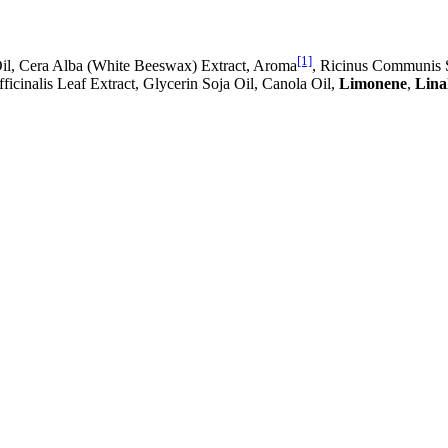
[1]
il, Cera Alba (White Beeswax) Extract, Aroma
, Ricinus Communis S
cinalis Leaf Extract, Glycerin Soja Oil, Canola Oil,
Limonene
,
Lina