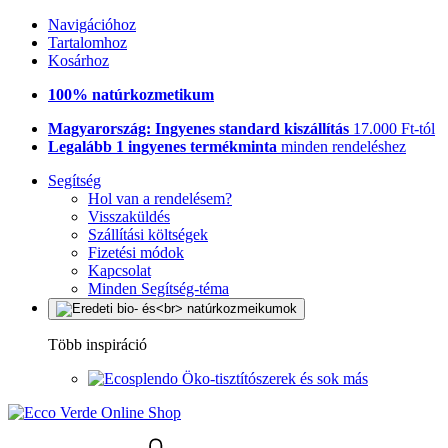
Navigációhoz
Tartalomhoz
Kosárhoz
100% natúrkozmetikum
Magyarország: Ingyenes standard kiszállítás
17.000 Ft-tól
Legalább 1 ingyenes termékminta
minden rendeléshez
Segítség
Hol van a rendelésem?
Visszaküldés
Szállítási költségek
Fizetési módok
Kapcsolat
Minden Segítség-téma
Több inspiráció
Öko-tisztítószerek és sok más