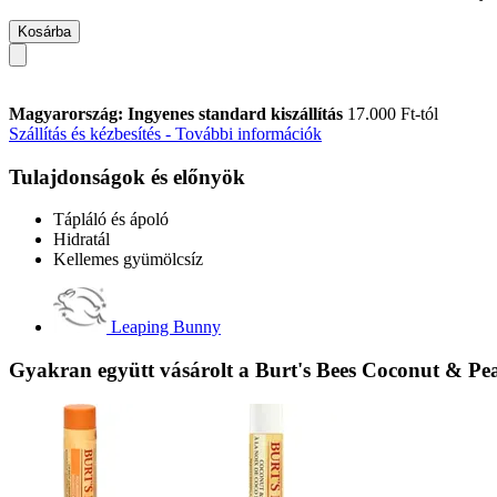
Kosárba
Magyarország: Ingyenes standard kiszállítás
17.000 Ft-tól
Szállítás és kézbesítés - További információk
Tulajdonságok és előnyök
Tápláló és ápoló
Hidratál
Kellemes gyümölcsíz
Leaping Bunny
Gyakran együtt vásárolt a Burt's Bees Coconut & Pe