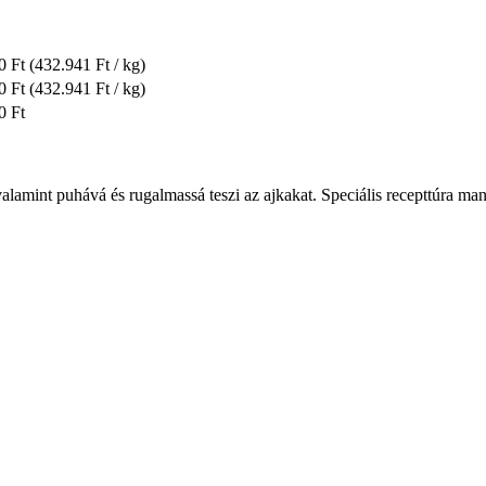
0 Ft
(432.941 Ft / kg)
0 Ft
(432.941 Ft / kg)
0 Ft
valamint puhává és rugalmassá teszi az ajkakat. Speciális recepttúra ma