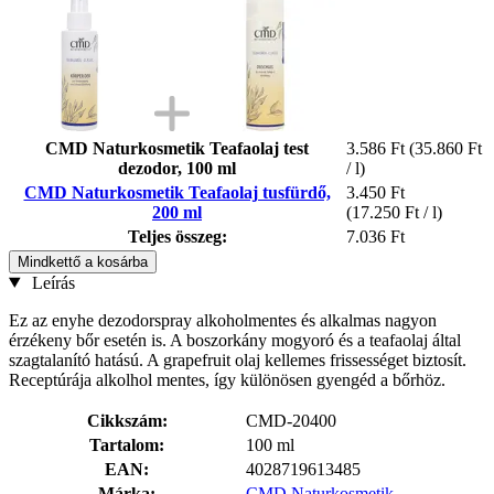
CMD Naturkosmetik Teafaolaj test
3.586 Ft
(35.860 Ft
dezodor, 100 ml
/ l)
CMD Naturkosmetik Teafaolaj tusfürdő,
3.450 Ft
200 ml
(17.250 Ft / l)
Teljes összeg:
7.036 Ft
Mindkettő a kosárba
Leírás
Ez az enyhe dezodorspray alkoholmentes és alkalmas nagyon
érzékeny bőr esetén is. A boszorkány mogyoró és a teafaolaj által
szagtalanító hatású. A grapefruit olaj kellemes frissességet biztosít.
Receptúrája alkolhol mentes, így különösen gyengéd a bőrhöz.
Cikkszám:
CMD-20400
Tartalom:
100 ml
EAN:
4028719613485
Márka:
CMD Naturkosmetik