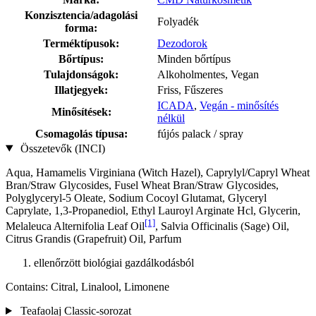
Konzisztencia/adagolási
Folyadék
forma:
Terméktípusok:
Dezodorok
Bőrtípus:
Minden bőrtípus
Tulajdonságok:
Alkoholmentes, Vegan
Illatjegyek:
Friss, Fűszeres
ICADA
,
Vegán - minősítés
Minősítések:
nélkül
Csomagolás típusa:
fújós palack / spray
Összetevők (INCI)
Aqua, Hamamelis Virginiana (Witch Hazel), Caprylyl/Capryl Wheat
Bran/Straw Glycosides, Fusel Wheat Bran/Straw Glycosides,
Polyglyceryl-5 Oleate, Sodium Cocoyl Glutamat, Glyceryl
Caprylate, 1,3-Propanediol, Ethyl Lauroyl Arginate Hcl, Glycerin,
[1]
Melaleuca Alternifolia Leaf Oil
, Salvia Officinalis (Sage) Oil,
Citrus Grandis (Grapefruit) Oil, Parfum
ellenőrzött biológiai gazdálkodásból
Contains: Citral, Linalool, Limonene
Teafaolaj Classic-sorozat