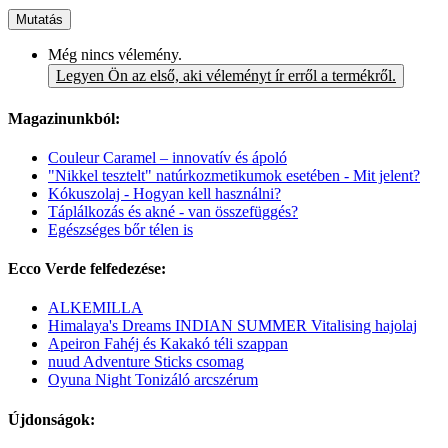
Mutatás
Még nincs vélemény.
Legyen Ön az első, aki véleményt ír erről a termékről.
Magazinunkból:
Couleur Caramel – innovatív és ápoló
"Nikkel tesztelt" natúrkozmetikumok esetében - Mit jelent?
Kókuszolaj - Hogyan kell használni?
Táplálkozás és akné - van összefüggés?
Egészséges bőr télen is
Ecco Verde felfedezése:
ALKEMILLA
Himalaya's Dreams INDIAN SUMMER Vitalising hajolaj
Apeiron Fahéj és Kakakó téli szappan
nuud Adventure Sticks csomag
Oyuna Night Tonizáló arcszérum
Újdonságok: