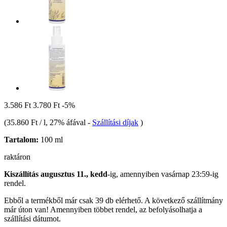
3.586 Ft
3.780 Ft
-5%
(
35.860 Ft / l
, 27% áfával
-
Szállítási díjak
)
Tartalom:
100 ml
raktáron
Kiszállítás augusztus 11., kedd
-ig, amennyiben
vasárnap 23:59-ig
rendel.
Ebből a termékből már csak 39 db elérhető. A következő szállítmány
már úton van! Amennyiben többet rendel, az befolyásolhatja a
szállítási dátumot.