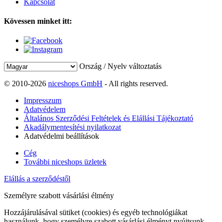
Kapcsolat
Kövessen minket itt:
Ország / Nyelv változtatás
© 2010-2026
niceshops GmbH
- All rights reserved.
Impresszum
Adatvédelem
Általános Szerződési Feltételek és Elállási Tájékoztató
Akadálymentesítési nyilatkozat
Adatvédelmi beállítások
Cég
További niceshops üzletek
Elállás a szerződéstől
Személyre szabott vásárlási élmény
Hozzájárulásával sütiket (cookies) és egyéb technológiákat
használunk, hogy személyre szabott vásárlási élményt nyújtsunk