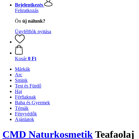
Bejelentkezés
Feliratkozás
Ön
új nálunk?
Ügyfélfiók nyitása
Kosár
0 Ft
Márkák
Arc
Smink
Test és Fürdő
Haj
Férfiaknak
Baba és Gyermek
Témák
Fényvédők
Ajánlatok
CMD Naturkosmetik
Teafaolaj