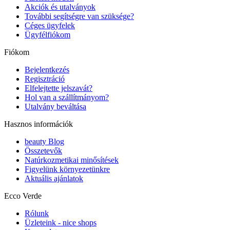
Akciók és utalványok
További segítségre van szüksége?
Céges ügyfelek
Ügyfélfiókom
Fiókom
Bejelentkezés
Regisztráció
Elfelejtette jelszavát?
Hol van a szállítmányom?
Utalvány beváltása
Hasznos információk
beauty Blog
Összetevők
Natúrkozmetikai minősítések
Figyelünk környezetünkre
Aktuális ajánlatok
Ecco Verde
Rólunk
Üzleteink - nice shops