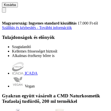
Kosárba
Magyarország: Ingyenes standard kiszállítás
17.000 Ft-tól
Szállítás és kézbesítés - További információk
Tulajdonságok és előnyök
Szagtalanító
Kellemes frissességet biztosít
Alkalmas érzékeny bőrre is
ICADA
Vegan
Gyakran együtt vásárolt a CMD Naturkosmetik
Teafaolaj tusfürdő, 200 ml termékkel