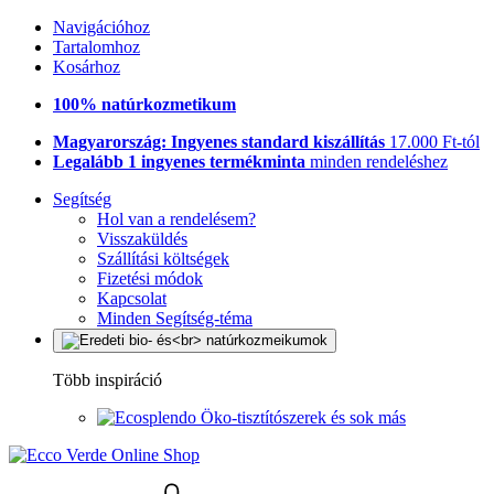
Navigációhoz
Tartalomhoz
Kosárhoz
100% natúrkozmetikum
Magyarország: Ingyenes standard kiszállítás
17.000 Ft-tól
Legalább 1 ingyenes termékminta
minden rendeléshez
Segítség
Hol van a rendelésem?
Visszaküldés
Szállítási költségek
Fizetési módok
Kapcsolat
Minden Segítség-téma
Több inspiráció
Öko-tisztítószerek és sok más