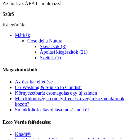
Az árak az ÁFÁT tartalmazzák
Szűrő
Kategóriák:
Márkák
Cose della Natura
Szivacsok (8)
Ápolási kiegészítők (21)
Szettek (5)
Magazinunkból:
Az ősz haj elfedése
Co-Washing & Squish to Condish
Környezetbarát csomagolás egy új szinten
Mi a különbség a cruelty-free és a vegán kozmetikumok
között?
Sminkfoltok eltávolítása mosás nélkül
Ecco Verde felfedezése:
Khadi®