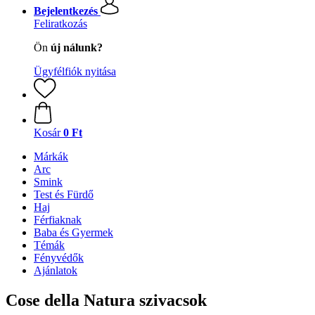
Bejelentkezés
Feliratkozás
Ön
új nálunk?
Ügyfélfiók nyitása
Kosár
0 Ft
Márkák
Arc
Smink
Test és Fürdő
Haj
Férfiaknak
Baba és Gyermek
Témák
Fényvédők
Ajánlatok
Cose della Natura szivacsok