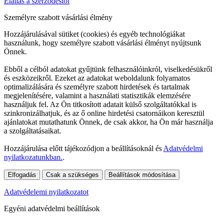
Elállás a szerződéstől
Személyre szabott vásárlási élmény
Hozzájárulásával sütiket (cookies) és egyéb technológiákat
használunk, hogy személyre szabott vásárlási élményt nyújtsunk
Önnek.
Ebből a célból adatokat gyűjtünk felhasználóinkról, viselkedésükről
és eszközeikről. Ezeket az adatokat weboldalunk folyamatos
optimalizálására és személyre szabott hirdetések és tartalmak
megjelenítésére, valamint a használati statisztikák elemzésére
használjuk fel. Az Ön titkosított adatait külső szolgáltatókkal is
szinkronizálhatjuk, és az ő online hirdetési csatornáikon keresztül
ajánlatokat mutathatunk Önnek, de csak akkor, ha Ön már használja
a szolgáltatásaikat.
Hozzájárulása előtt tájékozódjon a beállításoknál és
Adatvédelmi
nyilatkozatunkban.
.
Elfogadás
Csak a szükséges
Beállítások módosítása
Adatvédelemi nyilatkozatot
Egyéni adatvédelmi beállítások