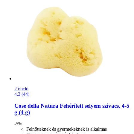
2 opció
4.3 (44)
Cose della Natura
Fehérített selyem szivacs, 4-​5
g (4 g)
-5%
Felnőtteknek és gyermekeknek is alkalmas