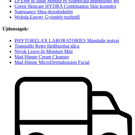
Le Erbe di Janas Mirtusz és Szamócafa intimtisztító gél
Green Skincare HYDRA Combination Skin komplex
Natessance Shea dezodorkrém
Weleda Energy Gyömbér tusfürdő
Újdonságok:
PHYTORELAX LABORATORIES Mandulás testvaj
Tranquillo Retro fürdőszobai tálca
Niyok Leave-In Moisture Mist
Mad Hippie Cream Cleanser
Mad Hippie MicroDermabrasion Facial