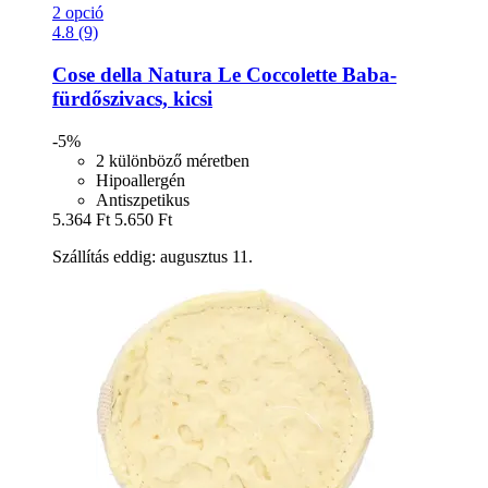
2 opció
4.8 (9)
Cose della Natura
Le Coccolette Baba-​
fürdőszivacs, kicsi
-5%
2 különböző méretben
Hipoallergén
Antiszpetikus
5.364 Ft
5.650 Ft
Szállítás eddig: augusztus 11.