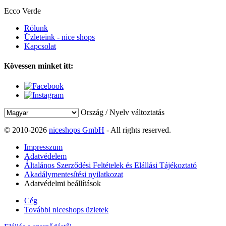
Ecco Verde
Rólunk
Üzleteink - nice shops
Kapcsolat
Kövessen minket itt:
Ország / Nyelv változtatás
© 2010-2026
niceshops GmbH
- All rights reserved.
Impresszum
Adatvédelem
Általános Szerződési Feltételek és Elállási Tájékoztató
Akadálymentesítési nyilatkozat
Adatvédelmi beállítások
Cég
További niceshops üzletek