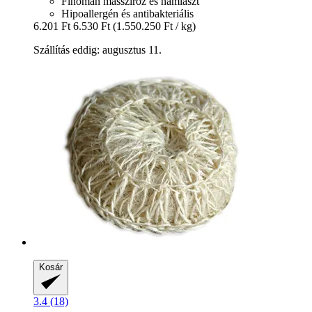
Finoman masszíroz és hámlaszt
Hipoallergén és antibakteriális
6.201 Ft
6.530 Ft
(1.550.250 Ft / kg)
Szállítás eddig: augusztus 11.
Kosár
3.4 (18)