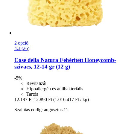
2 opció
4.3 (26)
Cose della Natura
Fehérített Honeycomb-​
szivacs, 12-​14 gr (12 g)
-5%
Revitalizál
Hipoallergén és antibakteriális
Tartós
12.197 Ft
12.890 Ft
(1.016.417 Ft / kg)
Szállítás eddig: augusztus 11.