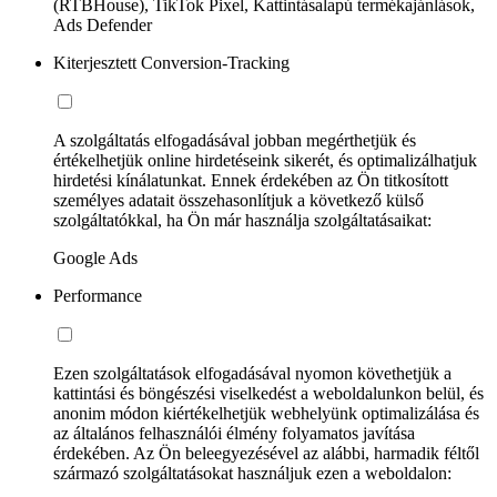
(RTBHouse), TikTok Pixel, Kattintásalapú termékajánlások,
Ads Defender
Kiterjesztett Conversion-Tracking
A szolgáltatás elfogadásával jobban megérthetjük és
értékelhetjük online hirdetéseink sikerét, és optimalizálhatjuk
hirdetési kínálatunkat. Ennek érdekében az Ön titkosított
személyes adatait összehasonlítjuk a következő külső
szolgáltatókkal, ha Ön már használja szolgáltatásaikat:
Google Ads
Performance
Ezen szolgáltatások elfogadásával nyomon követhetjük a
kattintási és böngészési viselkedést a weboldalunkon belül, és
anonim módon kiértékelhetjük webhelyünk optimalizálása és
az általános felhasználói élmény folyamatos javítása
érdekében. Az Ön beleegyezésével az alábbi, harmadik féltől
származó szolgáltatásokat használjuk ezen a weboldalon: