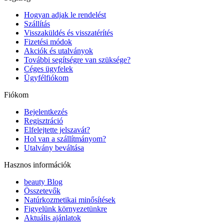
Hogyan adjak le rendelést
Szállítás
Visszaküldés és visszatérítés
Fizetési módok
Akciók és utalványok
További segítségre van szüksége?
Céges ügyfelek
Ügyfélfiókom
Fiókom
Bejelentkezés
Regisztráció
Elfelejtette jelszavát?
Hol van a szállítmányom?
Utalvány beváltása
Hasznos információk
beauty Blog
Összetevők
Natúrkozmetikai minősítések
Figyelünk környezetünkre
Aktuális ajánlatok