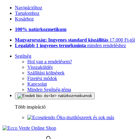
Navigációhoz
Tartalomhoz
Kosárhoz
100% natúrkozmetikum
Magyarország: Ingyenes standard kiszállítás
17.000 Ft-tól
Legalább 1 ingyenes termékminta
minden rendeléshez
Segítség
Hol van a rendelésem?
Visszaküldés
Szállítási költségek
Fizetési módok
Kapcsolat
Minden Segítség-téma
Több inspiráció
Öko-tisztítószerek és sok más