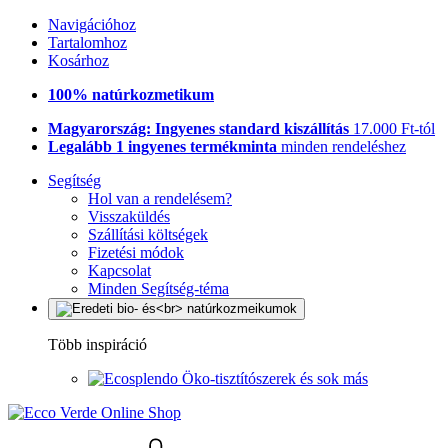
Navigációhoz
Tartalomhoz
Kosárhoz
100% natúrkozmetikum
Magyarország: Ingyenes standard kiszállítás
17.000 Ft-tól
Legalább 1 ingyenes termékminta
minden rendeléshez
Segítség
Hol van a rendelésem?
Visszaküldés
Szállítási költségek
Fizetési módok
Kapcsolat
Minden Segítség-téma
Több inspiráció
Öko-tisztítószerek és sok más