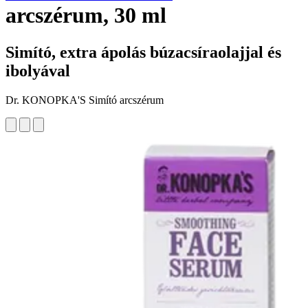
arcszérum, 30 ml
Simító, extra ápolás búzacsíraolajjal és
ibolyával
Dr. KONOPKA'S Simító arcszérum