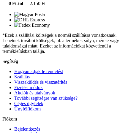
0 Ft-tól
2.150 Ft
*Ezek a szállítási költségek a normál szállításra vonatkoznak.
Lehetnek további költségek, pl. a termékek súlya, mérete vagy
tulajdonságai miatt. Ezeket az információkat közvetlenül a
termékleírásban találja.
Segítség
Hogyan adjak le rendelést
Szállítás
Visszaküldés és visszatérítés
Fizetési módok
Akciók és utalványok
További segítségre van szüksége?
Céges ügyfelek
Ügyfélfiókom
Fiókom
Bejelentkezés