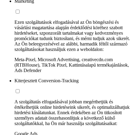
Marketing
Ezen szolgáltatások elfogadásával az Ön böngészési és
vásárlási magatartása alapján érdeklődési köréhez szabott
hirdetéseket, szponzorált tartalmakat vagy kedvezményes
promóciókat tudunk biztosítani, és mérni tudjuk azok sikerét.
Az Ön beleegyezésével az alábbi, harmadik féltől származó
szolgáltatásokat használjuk ezen a weboldalon:
Meta-Pixel, Microsoft Advertising, creativecdn.com
(RTBHouse), TikTok Pixel, Kattintásalapú termékajánlások,
Ads Defender
Kiterjesztett Conversion-Tracking
A szolgáltatás elfogadásával jobban megérthetjük és
értékelhetjük online hirdetéseink sikerét, és optimalizálhatjuk
hirdetési kínálatunkat. Ennek érdekében az Ön titkosított
személyes adatait összehasonlítjuk a következő külső
szolgáltatókkal, ha Ön már használja szolgáltatásaikat:
Google Ads