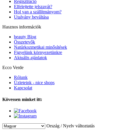
Regisztráció
Elfelejtette jelszavát?
Hol van a szállítmányom?
Utalvány beváltása
Hasznos információk
beauty Blog
Összetevők
Natúrkozmetikai minősítések
Figyelünk környezetünkre
Aktuális ajánlatok
Ecco Verde
Rólunk
Üzleteink - nice shops
Kapcsolat
Kövessen minket itt:
Ország / Nyelv változtatás