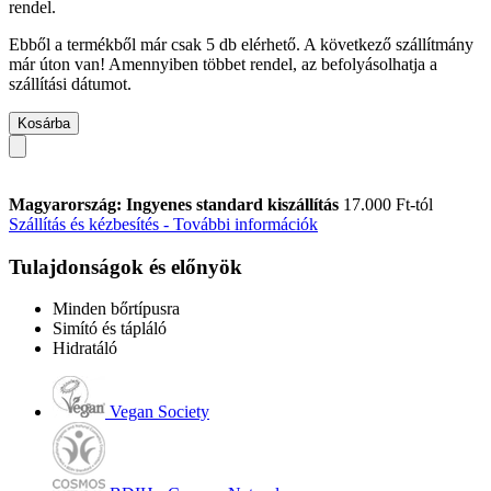
rendel.
Ebből a termékből már csak 5 db elérhető. A következő szállítmány
már úton van! Amennyiben többet rendel, az befolyásolhatja a
szállítási dátumot.
Kosárba
Magyarország: Ingyenes standard kiszállítás
17.000 Ft-tól
Szállítás és kézbesítés - További információk
Tulajdonságok és előnyök
Minden bőrtípusra
Simító és tápláló
Hidratáló
Vegan Society