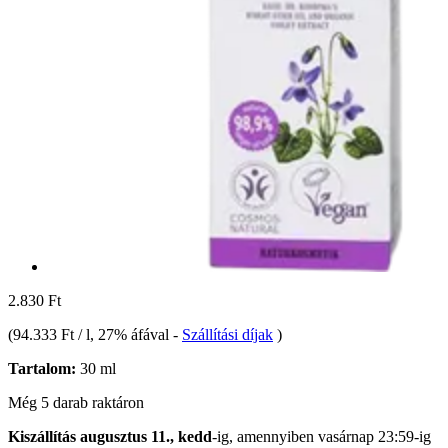
2.830 Ft
(
94.333 Ft / l
, 27% áfával
-
Szállítási díjak
)
Tartalom:
30 ml
Még 5 darab raktáron
Kiszállítás augusztus 11., kedd
-ig, amennyiben
vasárnap 23:59-ig