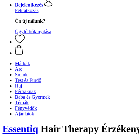
Bejelentkezés
Feliratkozás
Ön
új nálunk?
Ügyfélfiók nyitása
Márkák
Arc
Smink
Test és Fürdő
Haj
Férfiaknak
Baba és Gyermek
Témák
Fényvédők
Ajánlatok
Essentiq
Hair Therapy Érzékeny