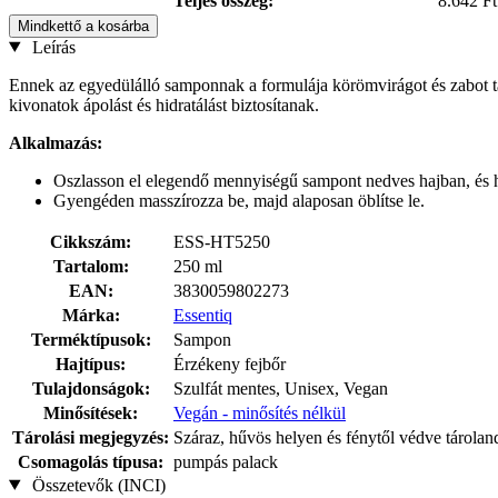
Teljes összeg:
8.642 Ft
Mindkettő a kosárba
Leírás
Ennek az egyedülálló samponnak a formulája körömvirágot és zabot tarta
kivonatok ápolást és hidratálást biztosítanak.
Alkalmazás:
Oszlasson el elegendő mennyiségű sampont nedves hajban, és ha
Gyengéden masszírozza be, majd alaposan öblítse le.
Cikkszám:
ESS-HT5250
Tartalom:
250 ml
EAN:
3830059802273
Márka:
Essentiq
Terméktípusok:
Sampon
Hajtípus:
Érzékeny fejbőr
Tulajdonságok:
Szulfát mentes, Unisex, Vegan
Minősítések:
Vegán - minősítés nélkül
Tárolási megjegyzés:
Száraz, hűvös helyen és fénytől védve tárolan
Csomagolás típusa:
pumpás palack
Összetevők (INCI)