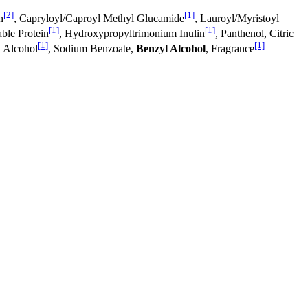
[2]
[1]
n
, Capryloyl/Caproyl Methyl Glucamide
, Lauroyl/Myristoyl
[1]
[1]
ble Protein
, Hydroxypropyltrimonium Inulin
, Panthenol, Citric
[1]
[1]
l Alcohol
, Sodium Benzoate,
Benzyl Alcohol
, Fragrance