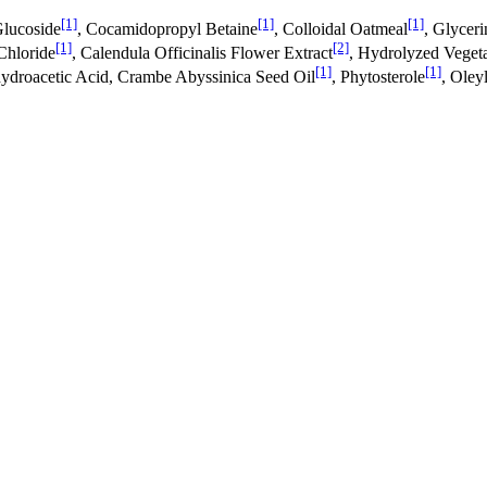
[1]
[1]
[1]
Glucoside
, Cocamidopropyl Betaine
, Colloidal Oatmeal
, Glyceri
[1]
[2]
Chloride
, Calendula Officinalis Flower Extract
, Hydrolyzed Vegeta
[1]
[1]
ydroacetic Acid, Crambe Abyssinica Seed Oil
, Phytosterole
, Oley