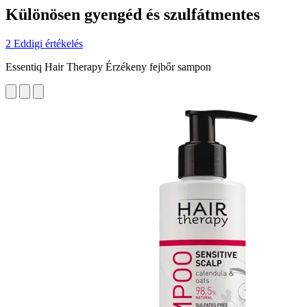
Különösen gyengéd és szulfátmentes
2 Eddigi értékelés
Essentiq Hair Therapy Érzékeny fejbőr sampon