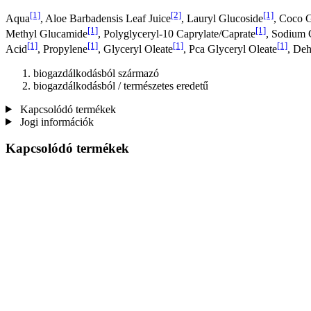
[1]
[2]
[1]
Aqua
, Aloe Barbadensis Leaf Juice
, Lauryl Glucoside
, Coco 
[1]
[1]
Methyl Glucamide
, Polyglyceryl-10 Caprylate/Caprate
, Sodium 
[1]
[1]
[1]
[1]
Acid
, Propylene
, Glyceryl Oleate
, Pca Glyceryl Oleate
, Deh
biogazdálkodásból származó
biogazdálkodásból / természetes eredetű
Kapcsolódó termékek
Jogi információk
Kapcsolódó termékek