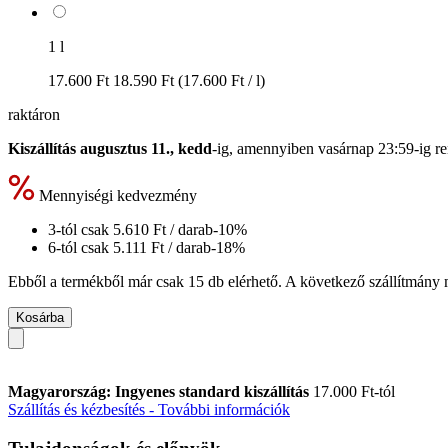
1 l
17.600 Ft
18.590 Ft
(17.600 Ft / l)
raktáron
Kiszállítás augusztus 11., kedd
-ig, amennyiben
vasárnap 23:59-ig
re
Mennyiségi kedvezmény
3-tól csak
5.610 Ft
/ darab
-10%
6-tól csak
5.111 Ft
/ darab
-18%
Ebből a termékből már csak 15 db elérhető. A következő szállítmány m
Kosárba
Magyarország: Ingyenes standard kiszállítás
17.000 Ft-tól
Szállítás és kézbesítés - További információk