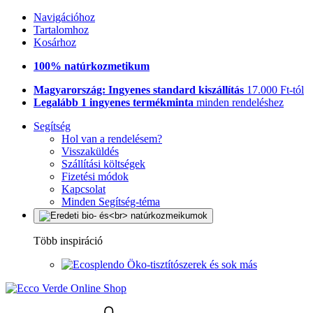
Navigációhoz
Tartalomhoz
Kosárhoz
100% natúrkozmetikum
Magyarország: Ingyenes standard kiszállítás
17.000 Ft-tól
Legalább 1 ingyenes termékminta
minden rendeléshez
Segítség
Hol van a rendelésem?
Visszaküldés
Szállítási költségek
Fizetési módok
Kapcsolat
Minden Segítség-téma
Több inspiráció
Öko-tisztítószerek és sok más