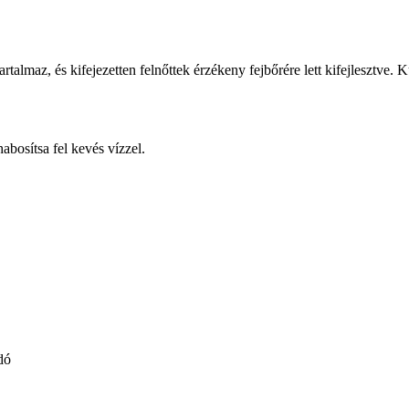
lmaz, és kifejezetten felnőttek érzékeny fejbőrére lett kifejlesztve. Kü
bosítsa fel kevés vízzel.
dó