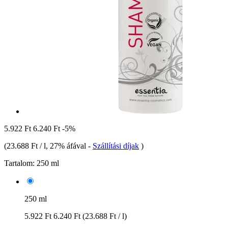
5.922 Ft
6.240 Ft
-5%
(
23.688 Ft / l
, 27% áfával
-
Szállítási díjak
)
Tartalom:
250 ml
250 ml
5.922 Ft
6.240 Ft
(23.688 Ft / l)