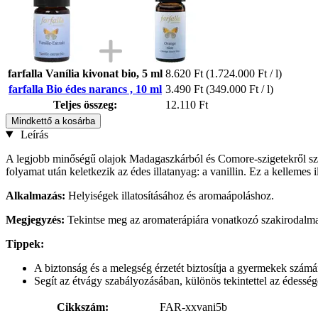
farfalla Vanília kivonat bio, 5 ml
8.620 Ft
(1.724.000 Ft / l)
farfalla Bio édes narancs , 10 ml
3.490 Ft
(349.000 Ft / l)
Teljes összeg:
12.110 Ft
Mindkettő a kosárba
Leírás
A legjobb minőségű olajok Madagaszkárból és Comore-szigetekről szár
folyamat után keletkezik az édes illatanyag: a vanillin. Ez a kellemes il
Alkalmazás:
Helyiségek illatosításához és aromaápoláshoz.
Megjegyzés:
Tekintse meg az aromaterápiára vonatkozó szakirodalma
Tippek:
A biztonság és a melegség érzetét biztosítja a gyermekek számá
Segít az étvágy szabályozásában, különös tekintettel az édessé
Cikkszám:
FAR-xxvani5b