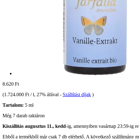
8.620 Ft
(
1.724.000 Ft / l
, 27% áfával
-
Szállítási díjak
)
Tartalom:
5 ml
Még 7 darab raktáron
Kiszállítás augusztus 11., kedd
-ig, amennyiben
vasárnap 23:59-ig
re
Ebből a termékből már csak 7 db elérhető. A következő szállítmány má