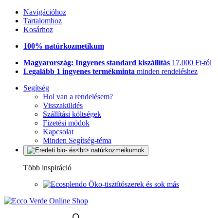
Navigációhoz
Tartalomhoz
Kosárhoz
100% natúrkozmetikum
Magyarország: Ingyenes standard kiszállítás
17.000 Ft-tól
Legalább 1 ingyenes termékminta
minden rendeléshez
Segítség
Hol van a rendelésem?
Visszaküldés
Szállítási költségek
Fizetési módok
Kapcsolat
Minden Segítség-téma
Több inspiráció
Öko-tisztítószerek és sok más