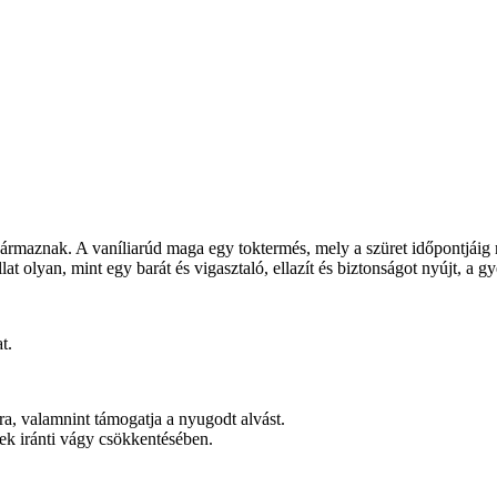
maznak. A vaníliarúd maga egy toktermés, mely a szüret időpontjáig mé
lat olyan, mint egy barát és vigasztaló, ellazít és biztonságot nyújt, a g
t.
ra, valamnint támogatja a nyugodt alvást.
gek iránti vágy csökkentésében.