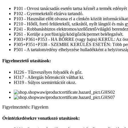
P101 - Orvosi tanácsadás esetén tartsa kéznél a termék edényét
P102 - Gyermekektől elzárva tartandó.
P103 - Használat előtt olvassa el a címkén közölt információkat
P210 - Hőtől, forró felületektől, szikrától, nyílt lángtól és más 
P241 - Robbanásbiztos elektromos/szellőztető/világító berende
P261 - Kerülje a por/füst/gáz/köd/gőzök/permet belélegzését.
P303+P361+P353 - HA BŐRRE (vagy hajra) KERÜL: Az összes sze
P305+P351+P338 - SZEMBE KERÜLÉS ESETÉN: Több percig tartó 
P501 - A tartalom/edény elhelyezése hulladékként a helyi/ország
Figyelmeztető utasítások:
H226 - Tűzveszélyes folyadék és gőz.
H317 - Allergiás bőrreakciót válthat ki.
H319 - Súlyos szemirritációt okoz.
Figyelmeztetés: Figyelem
Óvintézkedésekre vonatkozó utasítások: