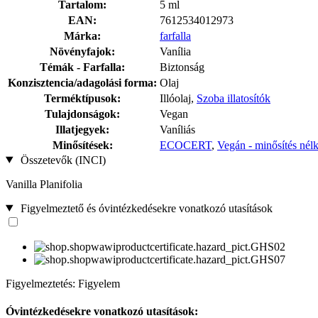
Tartalom:
5 ml
EAN:
7612534012973
Márka:
farfalla
Növényfajok:
Vanília
Témák - Farfalla:
Biztonság
Konzisztencia/adagolási forma:
Olaj
Terméktípusok:
Illóolaj,
Szoba illatosítók
Tulajdonságok:
Vegan
Illatjegyek:
Vaníliás
Minősítések:
ECOCERT
,
Vegán - minősítés nél
Összetevők (INCI)
Vanilla Planifolia
Figyelmeztető és óvintézkedésekre vonatkozó utasítások
Figyelmeztetés: Figyelem
Óvintézkedésekre vonatkozó utasítások: