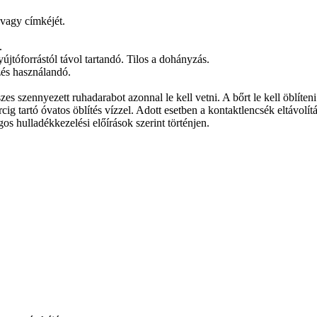
 vagy címkéjét.
.
gyújtóforrástól távol tartandó. Tilos a dohányzás.
zés használandó.
nnyezett ruhadarabot azonnal le kell vetni. A bőrt le kell öblíteni
óvatos öblítés vízzel. Adott esetben a kontaktlencsék eltávolítása
os hulladékkezelési előírások szerint történjen.