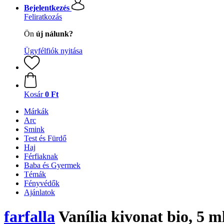
Bejelentkezés
Feliratkozás
Ön
új nálunk?
Ügyfélfiók nyitása
Kosár
0 Ft
Márkák
Arc
Smink
Test és Fürdő
Haj
Férfiaknak
Baba és Gyermek
Témák
Fényvédők
Ajánlatok
farfalla
Vanília kivonat bio, 5 m