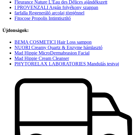
Fleurance Nature L'Eau des Délices ajándékszett
I PROVENZALI Argán folyékony szappan
farfalla Regeneráló arcolaj tömjénnel
Fitocose Propolis Intimtisztító
Újdonságok:
BEMA COSMETICI Hair Loss sampon
NUORI Creamy Quartz & Enzyme hámlasztó
Mad Hippie MicroDermabrasion Facial
Mad Hippie Cream Cleanser
PHYTORELAX LABORATORIES Mandulás testvaj