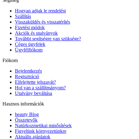
Segítség
Hogyan adjak le rendelést
Szállítás
Visszaküldés és visszatérítés
Fizetési módok
Akciók és utalványok
További segítségre van szüksége?
Céges ügyfelek
Ügyfélfiókom
Fiókom
Bejelentkezés
Regisztráció
Elfelejtette jelszavát?
Hol van a szállítmányom?
Utalvány beváltása
Hasznos információk
beauty Blog
Összetevők
Natúrkozmetikai minősítések
Figyelünk környezetünkre
Aktuális ajánlatok