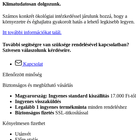
Klímatudatosan dolgozunk.
Számos konkrét ökológiai intézkedéssel járulunk hozzá, hogy a
környezetre és éghajlatra gyakorolt hatás a lehető legkisebb legyen.
Itt további információkat talál.
További segítségre van szüksége rendelésével kapcsolatban?
Szívesen válaszolunk kérdéseire.
Kapcsolat
Ellenőrzött minőség
Biztonságos és megbízható vásárlás
Magyarország: Ingyenes standard kiszállítás
17.000 Ft-tól
Ingyenes visszaküldés
Legalább 1 ingyenes termékminta
minden rendeléshez
Biztonságos fizetés
SSL-titkosítással
Kényelmesen fizethet
Utánvét
Előre utalás