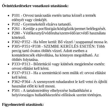
Óvintézkedésekre vonatkozó utasítások:
P101 - Orvosi tanácsadás esetén tartsa kéznél a termék
edényét vagy címkéjét.
P102 - Gyermekektől elzárva tartandó.
P261 - Kerülje a por/füst/gáz/köd/gőzök/permet belélegzését.
P280 - Védőkesztyű/védőruha/szemvédő/arcvédő használata
kötelező.
P302+P352 - Ha bőrre kerül: Bő vízzel / szappannal mossa le.
P305+P351+P338 - SZEMBE KERÜLÉS ESETÉN: Több
percig tartó óvatos öblítés vízzel. Adott esetben a
kontaktlencsék eltávolítása, ha könnyen megoldható. Az
öblítés folytatása.
P333+P313 - Bőrirritáció vagy kiütések megjelenése esetén:
orvosi ellátást kell kérni.
P337+P313 - Ha a szemirritáció nem múlik el: orvosi ellátást
kell kérni.
P362+P364 - A szennyezett ruhadarabot le kell vetni és újbóli
használat előtt ki kell mosni.
P501 - A tartalom/edény elhelyezése hulladékként a
helyi/országos hulladékkezelési előírások szerint történjen.
Figyelmeztető utasítások: