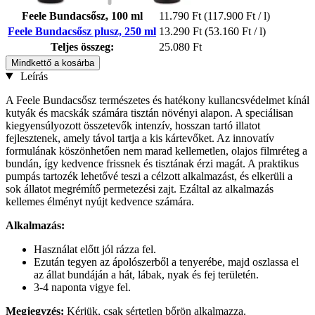
Feele Bundacsősz, 100 ml
11.790 Ft
(117.900 Ft / l)
Feele Bundacsősz plusz, 250 ml
13.290 Ft
(53.160 Ft / l)
Teljes összeg:
25.080 Ft
Mindkettő a kosárba
Leírás
A Feele Bundacsősz természetes és hatékony kullancsvédelmet kínál
kutyák és macskák számára tisztán növényi alapon. A speciálisan
kiegyensúlyozott összetevők intenzív, hosszan tartó illatot
fejlesztenek, amely távol tartja a kis kártevőket. Az innovatív
formulának köszönhetően nem marad kellemetlen, olajos filmréteg a
bundán, így kedvence frissnek és tisztának érzi magát. A praktikus
pumpás tartozék lehetővé teszi a célzott alkalmazást, és elkerüli a
sok állatot megrémítő permetezési zajt. Ezáltal az alkalmazás
kellemes élményt nyújt kedvence számára.
Alkalmazás:
Használat előtt jól rázza fel.
Ezután tegyen az ápolószerből a tenyerébe, majd oszlassa el
az állat bundáján a hát, lábak, nyak és fej területén.
3-4 naponta vigye fel.
Megjegyzés:
Kérjük, csak sértetlen bőrön alkalmazza.