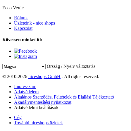
Ecco Verde
Rólunk
Üzleteink - nice shops
Kapcsolat
Kövessen minket itt:
Ország / Nyelv változtatás
© 2010-2026
niceshops GmbH
- All rights reserved.
Impresszum
Adatvédelem
Általános Szerződési Feltételek és Elállási Tájékoztató
Akadálymentesítési nyilatkozat
Adatvédelmi beállítások
Cég
További niceshops üzletek