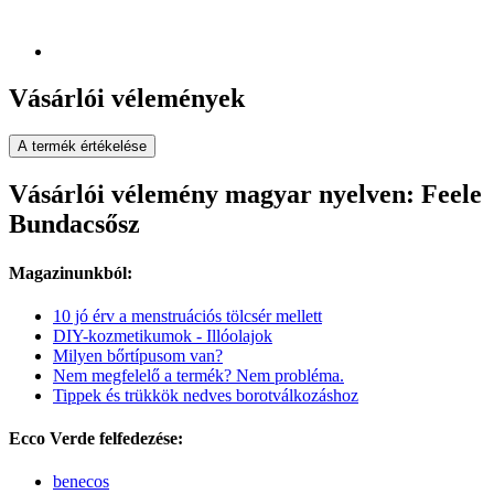
Vásárlói vélemények
A termék értékelése
Vásárlói vélemény magyar nyelven: Feele
Bundacsősz
Magazinunkból:
10 jó érv a menstruációs tölcsér mellett
DIY-kozmetikumok - Illóolajok
Milyen bőrtípusom van?
Nem megfelelő a termék? Nem probléma.
Tippek és trükkök nedves borotválkozáshoz
Ecco Verde felfedezése:
benecos