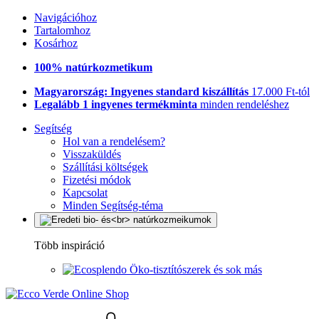
Navigációhoz
Tartalomhoz
Kosárhoz
100% natúrkozmetikum
Magyarország: Ingyenes standard kiszállítás
17.000 Ft-tól
Legalább 1 ingyenes termékminta
minden rendeléshez
Segítség
Hol van a rendelésem?
Visszaküldés
Szállítási költségek
Fizetési módok
Kapcsolat
Minden Segítség-téma
Több inspiráció
Öko-tisztítószerek és sok más