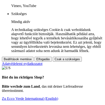
Vimeo, YouTube
Szükséges
Mindig aktív
A technikailag szükséges Cookie-k csak weboldalunk
alapvető funkcióit biztosítják. Használhatók például arra,
hogy lehetővé tegyék a termékek bevásárlókosarába gyűjtését
vagy az ügyfélfiókba való bejelentkezést. Ez azt jelenti, hogy
semmilyen következtetés levonása nem lehetséges, így ebből
származó adatot soha nem adunk át harmadik félnek.
Beállítások mentése
Elfogadás
Csak a szükséges
Adatvédelemi nyilatkozatot
Bist du im richtigen Shop?
Bitte wechsle zum Land
, das mit deiner Lieferadresse
übereinstimmt.
Zu Ecco Verde International (English)