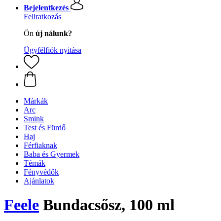
Bejelentkezés
Feliratkozás
Ön
új nálunk?
Ügyfélfiók nyitása
Márkák
Arc
Smink
Test és Fürdő
Haj
Férfiaknak
Baba és Gyermek
Témák
Fényvédők
Ajánlatok
Feele
Bundacsősz, 100 ml