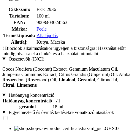
Cikkszám:
FEE-2936
Tartalom:
100 ml
EAN:
9008403024563
Márka:
Feele
Terméktípusok:
Állatápolás
Állatfaj:
Kutya, Macska
!
Biocidok alkalmazásakor ügyeljen a biztonságra! Használat előtt
mindig olvassa el a címkét és a használati útmutatót
Összetevők (INCI)
Cocos Nucifera (Coconut) Extract, Geranium Maculatum Oil,
Juniperus Communis Extract, Citrus Grandis (Grapefruit) Oil, Aniba
Rosaeodora (Rosewood) Oil,
Linalool
,
Geraniol
, Citronellal,
Citral
,
Limonene
Hatóanyag koncentráció
Hatóanyag koncentráció
/ l
geraniol
18 ml
Figyelmeztető és óvintézkedésekre vonatkozó utasítások