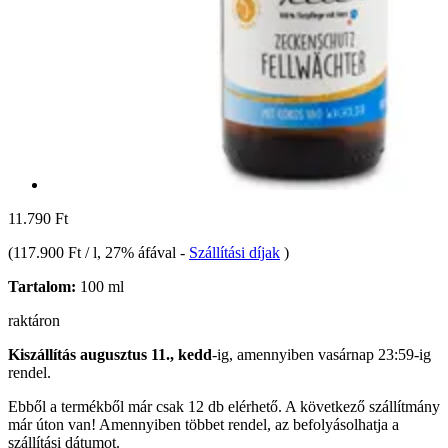
11.790 Ft
(
117.900 Ft / l
, 27% áfával
-
Szállítási díjak
)
Tartalom:
100 ml
raktáron
Kiszállítás augusztus 11., kedd
-ig, amennyiben
vasárnap 23:59-ig
rendel.
Ebből a termékből már csak 12 db elérhető. A következő szállítmány
már úton van! Amennyiben többet rendel, az befolyásolhatja a
szállítási dátumot.