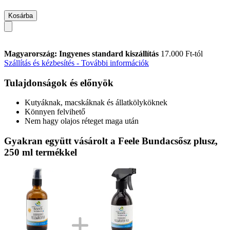
Kosárba
Magyarország: Ingyenes standard kiszállítás
17.000 Ft-tól
Szállítás és kézbesítés - További információk
Tulajdonságok és előnyök
Kutyáknak, macskáknak és állatkölyköknek
Könnyen felvihető
Nem hagy olajos réteget maga után
Gyakran együtt vásárolt a Feele Bundacsősz plusz,
250 ml termékkel