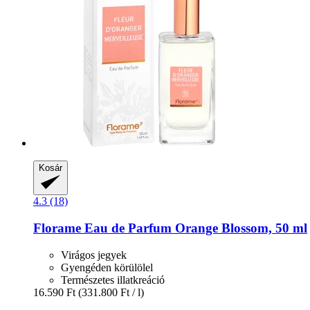
Kosár
4.3 (18)
Florame
Eau de Parfum Orange Blossom, 50 ml
Virágos jegyek
Gyengéden körülölel
Természetes illatkreáció
16.590 Ft
(331.800 Ft / l)