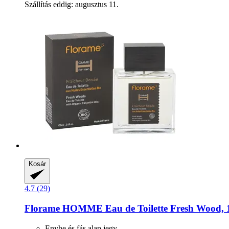
Szállítás eddig: augusztus 11.
Kosár
4.7 (29)
Florame
HOMME Eau de Toilette Fresh Wood, 
Enyhe és fás alap jegy