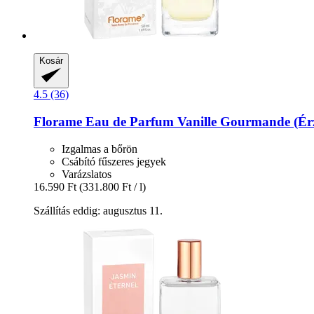
Kosár
4.5 (36)
Florame
Eau de Parfum Vanille Gourmande (Érzé
Izgalmas a bőrön
Csábító fűszeres jegyek
Varázslatos
16.590 Ft
(331.800 Ft / l)
Szállítás eddig: augusztus 11.