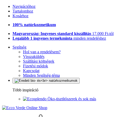
Navigációhoz
Tartalomhoz
Kosárhoz
100% natúrkozmetikum
Magyarország: Ingyenes standard kiszállítás
17.000 Ft-tól
Legalább 1 ingyenes termékminta
minden rendeléshez
Segítség
Hol van a rendelésem?
Visszaküldés
Szállítási költségek
Fizetési módok
Kapcsolat
Minden Segítség-téma
Több inspiráció
Öko-tisztítószerek és sok más