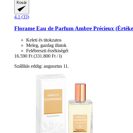
Kosár
4.1 (33)
Florame
Eau de Parfum Ambre Précieux (Értéke
Keleti és titokzatos
Meleg, gazdag illatok
Felébreszti érzékiségét
16.590 Ft
(331.800 Ft / l)
Szállítás eddig: augusztus 11.