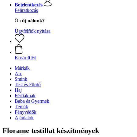
Bejelentkezés
Feliratkozás
Ön
új nálunk?
Ügyfélfiók nyitása
Kosár
0 Ft
Márkák
Arc
Smink
Test és Fürdő
Haj
Férfiaknak
Baba és Gyermek
Témák
Fényvédők
Ajánlatok
Florame testillat készítmények