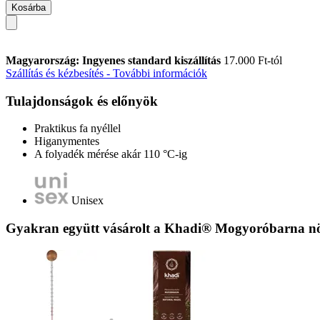
Kosárba
Magyarország: Ingyenes standard kiszállítás
17.000 Ft-tól
Szállítás és kézbesítés - További információk
Tulajdonságok és előnyök
Praktikus fa nyéllel
Higanymentes
A folyadék mérése akár 110 °C-ig
Unisex
Gyakran együtt vásárolt a Khadi® Mogyoróbarna növ