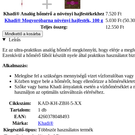
Khadi® Analóg hőmérő a növényi hajfestékekhez
7.520 Ft
Khadi® Mogyoróbarna növényi hajfesték, 100 g
5.030 Ft
(50.30
Teljes összeg:
12.550 Ft
Mindkettő a kosárba
Leírás
Ez az ultra-praktikus analóg hőmérő megkönnyíti, hogy elérje a megfe
Ezenkívül a hőmérő fából készült nyele által praktikus használatot bizt
Alkalmazás:
Melegítse fel a szükséges mennyiségű vizet vízforralóban vag
Közben tegye bele a hőmérőt, hogy ellenőrizze a hőmérsékletet 
Szőke vagy barna Khadi árnyalatok esetén a vízhőmérséklet a n
használjon az optimális színváltozás eléréséhez.
Cikkszám:
KAD-KH-ZBH-5-XX
Tartalom:
1 db
EAN:
4260378048493
Márka:
Khadi®
Kiegészítő-típus:
Többször használatos termék