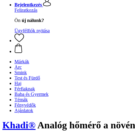
Bejelentkezés
Feliratkozás
Ön
új nálunk?
Ügyfélfiók nyitása
Márkák
Arc
Smink
Test és Fürdő
Haj
Férfiaknak
Baba és Gyermek
Témák
Fényvédők
Ajánlatok
Khadi®
Analóg hőmérő a növény