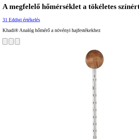
A megfelelő hőmérséklet a tökéletes színér
31 Eddigi értékelés
Khadi® Analóg hőmérő a növényi hajfestékekhez