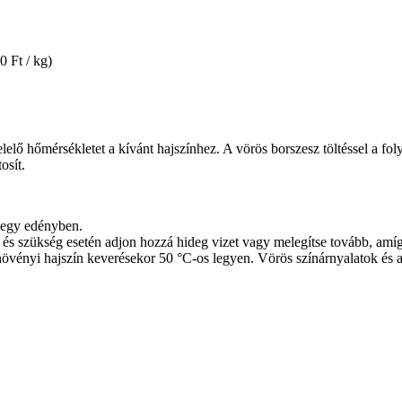
0 Ft / kg)
lelő hőmérsékletet a kívánt hajszínhez. A vörös borszesz töltéssel a fo
osít.
y egy edényben.
és szükség esetén adjon hozzá hideg vizet vagy melegítse tovább, amíg 
övényi hajszín keverésekor 50 °C-os legyen. Vörös színárnyalatok és a