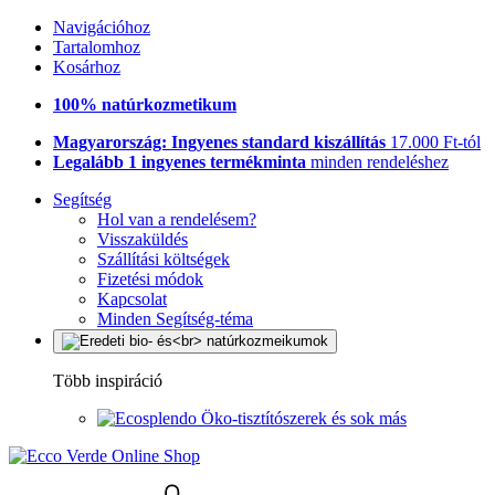
Navigációhoz
Tartalomhoz
Kosárhoz
100% natúrkozmetikum
Magyarország: Ingyenes standard kiszállítás
17.000 Ft-tól
Legalább 1 ingyenes termékminta
minden rendeléshez
Segítség
Hol van a rendelésem?
Visszaküldés
Szállítási költségek
Fizetési módok
Kapcsolat
Minden Segítség-téma
Több inspiráció
Öko-tisztítószerek és sok más