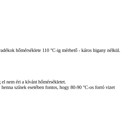
lyadékok hőmérséklete 110 °C-ig mérhető - káros higany nélkül.
el nem éri a kívánt hőmérsékletet.
 henna színek esetében fontos, hogy 80-90 °C-os forró vizet