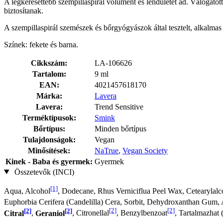
A legkeresettebb szempillaspirál volument és lendületet ad. Válogatott 
biztosítanak.
A szempillaspirál szemészek és bőrgyógyászok által tesztelt, alkalmas
Színek: fekete és barna.
Cikkszám:
LA-106626
Tartalom:
9 ml
EAN:
4021457618170
Márka:
Lavera
Lavera:
Trend Sensitive
Terméktípusok:
Smink
Bőrtípus:
Minden bőrtípus
Tulajdonságok:
Vegan
Minősítések:
NaTrue
,
Vegan Society
Kinek - Baba és gyermek:
Gyermek
Összetevők (INCI)
[1]
Aqua, Alcohol
, Dodecane, Rhus Verniciflua Peel Wax, Cetearylalc
Euphorbia Cerifera (Candelilla) Cera, Sorbit, Dehydroxanthan Gum,
[2]
[2]
[2]
[2]
Citral
,
Geraniol
, Citronellal
, Benzylbenzoat
, Tartalmazhat 