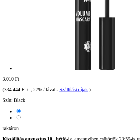
3.010 Ft
(
334.444 Ft / l
, 27% áfával
-
Szállítási díjak
)
Szín:
Black
raktáron
Kiszállítás augusztus 10., hétfő
-ig, amennyiben
csütörtök 23:59-ig
re