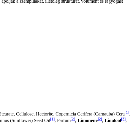
 ápolják a szempillákat, illetőleg struktúrát, volument és ragyogást
[1]
Stearate, Cellulose, Hectorite, Copernicia Cerifera (Carnauba) Cera
,
[1]
[2]
[2]
[2]
Annus (Sunflower) Seed Oil
, Parfum
,
Limonene
,
Linalool
,