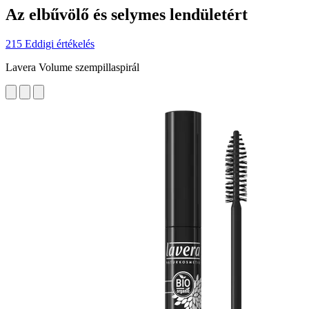
Az elbűvölő és selymes lendületért
215 Eddigi értékelés
Lavera Volume szempillaspirál