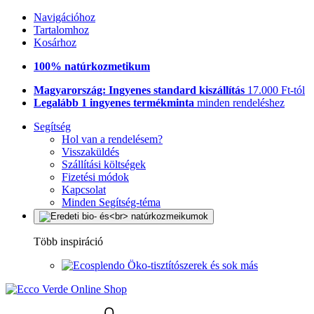
Navigációhoz
Tartalomhoz
Kosárhoz
100% natúrkozmetikum
Magyarország: Ingyenes standard kiszállítás
17.000 Ft-tól
Legalább 1 ingyenes termékminta
minden rendeléshez
Segítség
Hol van a rendelésem?
Visszaküldés
Szállítási költségek
Fizetési módok
Kapcsolat
Minden Segítség-téma
Több inspiráció
Öko-tisztítószerek és sok más