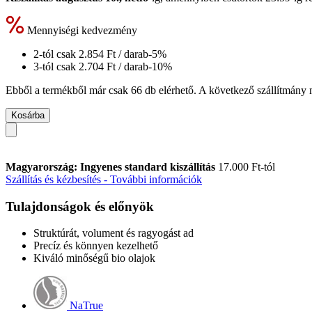
Mennyiségi kedvezmény
2-tól csak
2.854 Ft
/ darab
-5%
3-tól csak
2.704 Ft
/ darab
-10%
Ebből a termékből már csak 66 db elérhető. A következő szállítmány m
Kosárba
Magyarország: Ingyenes standard kiszállítás
17.000 Ft-tól
Szállítás és kézbesítés - További információk
Tulajdonságok és előnyök
Struktúrát, volument és ragyogást ad
Precíz és könnyen kezelhető
Kiváló minőségű bio olajok
NaTrue