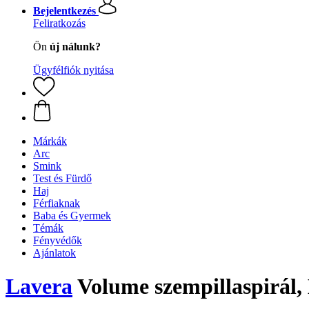
Bejelentkezés
Feliratkozás
Ön
új nálunk?
Ügyfélfiók nyitása
Márkák
Arc
Smink
Test és Fürdő
Haj
Férfiaknak
Baba és Gyermek
Témák
Fényvédők
Ajánlatok
Lavera
Volume szempillaspirál, 