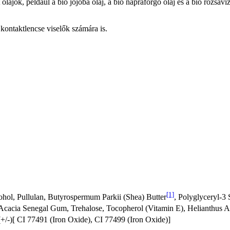
olajok, például a bio jojoba olaj, a bio napraforgó olaj és a bio rózsavíz
 kontaktlencse viselők számára is.
[1]
ohol, Pullulan, Butyrospermum Parkii (Shea) Butter
, Polyglyceryl-3 
 Acacia Senegal Gum, Trehalose, Tocopherol (Vitamin E), Helianthus 
(+/-)[ CI 77491 (Iron Oxide), CI 77499 (Iron Oxide)]