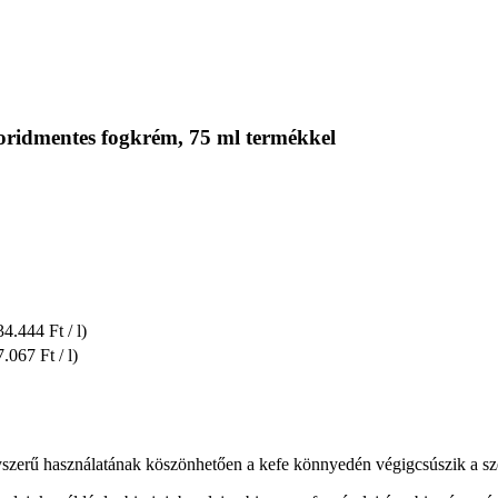
oridmentes fogkrém, 75 ml termékkel
34.444 Ft / l)
7.067 Ft / l)
egyszerű használatának köszönhetően a kefe könnyedén végigcsúszik a sze