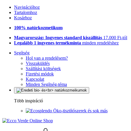
Navigációhoz
Tartalomhoz
Kosárhoz
100% natúrkozmetikum
Magyarország: Ingyenes standard kiszállítás
17.000 Ft-tól
Legalább 1 ingyenes termékminta
minden rendeléshez
Segítség
Hol van a rendelésem?
Visszaküldés
Szállítási költségek
Fizetési módok
Kapcsolat
Minden Segítség-téma
Több inspiráció
Öko-tisztítószerek és sok más