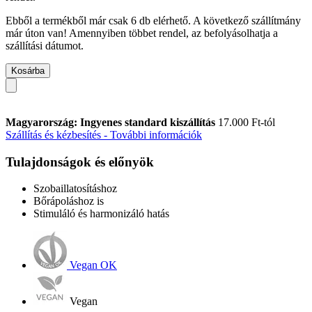
Ebből a termékből már csak 6 db elérhető. A következő szállítmány
már úton van! Amennyiben többet rendel, az befolyásolhatja a
szállítási dátumot.
Kosárba
Magyarország: Ingyenes standard kiszállítás
17.000 Ft-tól
Szállítás és kézbesítés - További információk
Tulajdonságok és előnyök
Szobaillatosításhoz
Bőrápoláshoz is
Stimuláló és harmonizáló hatás
Vegan OK
Vegan