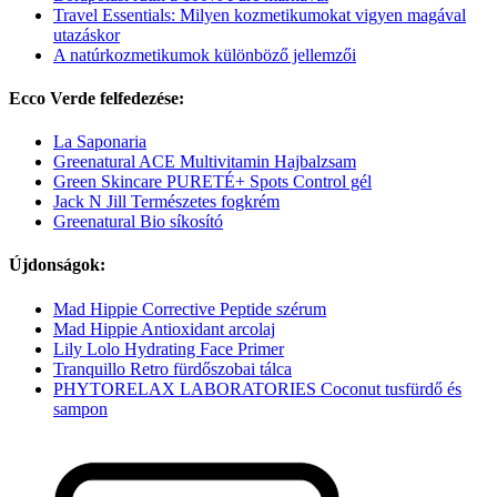
Travel Essentials: Milyen kozmetikumokat vigyen magával
utazáskor
A natúrkozmetikumok különböző jellemzői
Ecco Verde felfedezése:
La Saponaria
Greenatural ACE Multivitamin Hajbalzsam
Green Skincare PURETÉ+ Spots Control gél
Jack N Jill Természetes fogkrém
Greenatural Bio síkosító
Újdonságok:
Mad Hippie Corrective Peptide szérum
Mad Hippie Antioxidant arcolaj
Lily Lolo Hydrating Face Primer
Tranquillo Retro fürdőszobai tálca
PHYTORELAX LABORATORIES Coconut tusfürdő és
sampon