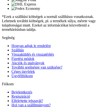
*Ezek a szállítási költségek a normál szállításra vonatkoznak.
Lehetnek további költségek, pl. a termékek súlya, mérete vagy
tulajdonságai miatt. Ezeket az információkat közvetlenül a
termékleírásban találja.
Segítség
Hogyan adjak le rendelést
Szállítás
Visszaküldés és visszatérítés
Fizetési módok
Akciók és utalványok
További segítségre van szüksége?
Céges ügyfelek
Ügyfélfiókom
Fiókom
Bejelentkezés
Regisztráció
Elfelejtette jelszavát?
Hol van a szállítmányom?