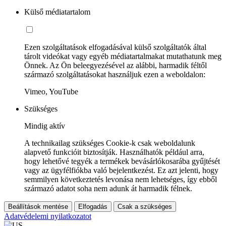
Külső médiatartalom
Ezen szolgáltatások elfogadásával külső szolgáltatók által
tárolt videókat vagy egyéb médiatartalmakat mutathatunk meg
Önnek. Az Ön beleegyezésével az alábbi, harmadik féltől
származó szolgáltatásokat használjuk ezen a weboldalon:
Vimeo, YouTube
Szükséges
Mindig aktív
A technikailag szükséges Cookie-k csak weboldalunk
alapvető funkcióit biztosítják. Használhatók például arra,
hogy lehetővé tegyék a termékek bevásárlókosarába gyűjtését
vagy az ügyfélfiókba való bejelentkezést. Ez azt jelenti, hogy
semmilyen következtetés levonása nem lehetséges, így ebből
származó adatot soha nem adunk át harmadik félnek.
Beállítások mentése
Elfogadás
Csak a szükséges
Adatvédelemi nyilatkozatot