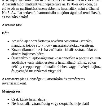
A pacsuli hippi illatként vált népszerűvé az 1970-es években, de
előtte olyan parfümkészítményekben is használták, mint a Chanel
No.5. Az illat serkentő, harmonizáló tulajdonságokkal rendelkezik,
és tonizáló hatású.
Alkalmazás:
Bőr:
Az illóolajat hozzáadhatja növényi olajokhoz (szezám,
mandula, jojoba stb.), hogy masszázsolajokat készítsen.
Kozmetikumokhoz is használható - ideális száraz, fakó és
aknéra hajlamos bőrre.
Összehúzó tulajdonságainak köszönhetően a pacsuli cellulit-
ápoláshoz vagy striák esetén is használható. Ehhez adjon
néhány cseppet egy hidratálókrémhez vagy növényi olajhoz,
és gyengéd masszázzsal vigye fel.
Aromaterápia:
Helyiségek illatosítására és természetes
rovarriasztóként.
Megjegyzés:
Csak külső használatra.
Ne használja várandósság vagy szoptatás ideje alatt!