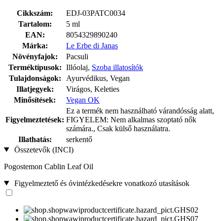
Cikkszám:
EDJ-03PATC0034
Tartalom:
5 ml
EAN:
8054329890240
Márka:
Le Erbe di Janas
Növényfajok:
Pacsuli
Terméktípusok:
Illóolaj,
Szoba illatosítók
Tulajdonságok:
Ayurvédikus, Vegan
Illatjegyek:
Virágos, Keleties
Minősítések:
Vegan OK
Ez a termék nem használható várandósság alatt,
Figyelmeztetések:
FIGYELEM: Nem alkalmas szoptató nők
számára., Csak külső használatra.
Illathatás:
serkentő
Összetevők (INCI)
Pogostemon Cablin Leaf Oil
Figyelmeztető és óvintézkedésekre vonatkozó utasítások