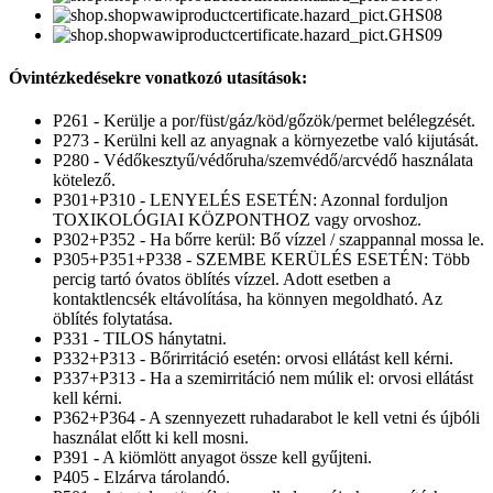
Óvintézkedésekre vonatkozó utasítások:
P261 - Kerülje a por/füst/gáz/köd/gőzök/permet belélegzését.
P273 - Kerülni kell az anyagnak a környezetbe való kijutását.
P280 - Védőkesztyű/védőruha/szemvédő/arcvédő használata
kötelező.
P301+P310 - LENYELÉS ESETÉN: Azonnal forduljon
TOXIKOLÓGIAI KÖZPONTHOZ vagy orvoshoz.
P302+P352 - Ha bőrre kerül: Bő vízzel / szappannal mossa le.
P305+P351+P338 - SZEMBE KERÜLÉS ESETÉN: Több
percig tartó óvatos öblítés vízzel. Adott esetben a
kontaktlencsék eltávolítása, ha könnyen megoldható. Az
öblítés folytatása.
P331 - TILOS hánytatni.
P332+P313 - Bőrirritáció esetén: orvosi ellátást kell kérni.
P337+P313 - Ha a szemirritáció nem múlik el: orvosi ellátást
kell kérni.
P362+P364 - A szennyezett ruhadarabot le kell vetni és újbóli
használat előtt ki kell mosni.
P391 - A kiömlött anyagot össze kell gyűjteni.
P405 - Elzárva tárolandó.