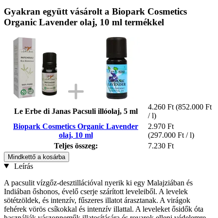
Gyakran együtt vásárolt a Biopark Cosmetics
Organic Lavender olaj, 10 ml termékkel
4.260 Ft
(852.000 Ft
Le Erbe di Janas Pacsuli illóolaj, 5 ml
/ l)
Biopark Cosmetics Organic Lavender
2.970 Ft
olaj, 10 ml
(297.000 Ft / l)
Teljes összeg:
7.230 Ft
Mindkettő a kosárba
Leírás
A pacsulit vízgőz-desztillációval nyerik ki egy Malajziában és
Indiában őshonos, évelő cserje szárított leveleiből. A levelek
sötétzöldek, és intenzív, fűszeres illatot árasztanak. A virágok
fehérek vörös csíkokkal és intenzív illattal. A leveleket ősidők óta
használják vászonneműk illatosítására és rovarok elleni védelemre.