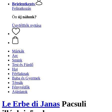
Bejelentkezés
Feliratkozás
Ön
új nálunk?
Ügyfélfiók nyitása
Márkák
Arc
Smink
Test és Fürdő
Haj
Férfiaknak
Baba és Gyermek
Témák
Fényvédők
Ajánlatok
Le Erbe di Janas
Pacsuli