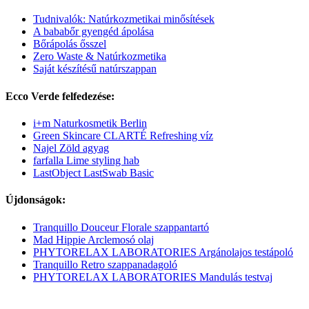
Tudnivalók: Natúrkozmetikai minősítések
A bababőr gyengéd ápolása
Bőrápolás ősszel
Zero Waste & Natúrkozmetika
Saját készítésű natúrszappan
Ecco Verde felfedezése:
i+m Naturkosmetik Berlin
Green Skincare CLARTÉ Refreshing víz
Najel Zöld agyag
farfalla Lime styling hab
LastObject LastSwab Basic
Újdonságok:
Tranquillo Douceur Florale szappantartó
Mad Hippie Arclemosó olaj
PHYTORELAX LABORATORIES Argánolajos testápoló
Tranquillo Retro szappanadagoló
PHYTORELAX LABORATORIES Mandulás testvaj