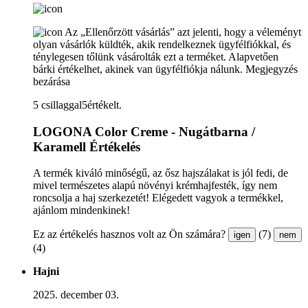
Az „Ellenőrzött vásárlás” azt jelenti, hogy a véleményt
olyan vásárlók küldték, akik rendelkeznek ügyfélfiókkal, és
ténylegesen tőlünk vásárolták ezt a terméket. Alapvetően
bárki értékelhet, akinek van ügyfélfiókja nálunk.
Megjegyzés
bezárása
5 csillaggal5értékelt.
LOGONA Color Creme - Nugátbarna /
Karamell Értékelés
A termék kiváló minőségű, az ősz hajszálakat is jól fedi, de
mivel természetes alapú növényi krémhajfesték, így nem
roncsolja a haj szerkezetét! Elégedett vagyok a termékkel,
ajánlom mindenkinek!
Ez az értékelés hasznos volt az Ön számára?
(7)
igen
nem
(4)
Hajni
2025. december 03.