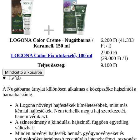
LOGONA Color Creme - Nugátbarna /
6.200 Ft
(41.333
Karamell, 150 ml
Ft / l)
2.900 Ft
LOGONA Color Fix utókezelő, 100 ml
(29.000 Ft / l)
Teljes összeg:
9.100 Ft
Mindkettő a kosárba
Leírás
A Nugátbarna árnylat különösen alkalmas a középszőke hajszíntől a
barna hajszínig.
A Logona növényi hajfestékek kíméletesebbek, mint más
kémiai hajfestékek. Nem terhelik meg a haj szerekezetét,
hanem védik azt.
A színeredmény a kiindulási hajszíntől függően egyedileg
változhat.
Minden növényi hajfesték hennát, gyógynövényeket és
gyümölcsöket tartalmazó receptúrája intenzív fényt, ragyogást