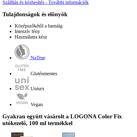
Szállítás és kézbesítés - További információk
Tulajdonságok és előnyök
Középszőkétől a barnáig
Intenzív fény
Használatra kész
NaTrue
Gluténmentes
Unisex
Vegan
Gyakran együtt vásárolt a LOGONA Color Fix
utókezelő, 100 ml termékkel