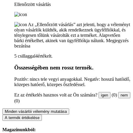
Ellenőrzött vásárlás
Az „Ellenőrzött vásárlás” azt jelenti, hogy a véleményt
olyan vásárlók küldték, akik rendelkeznek ügyfélfiókkal, és
ténylegesen tőlünk vásárolták ezt a terméket. Alapvetően
bárki értékelhet, akinek van ügyfélfiókja nálunk.
Megjegyzés
bezárása
5 csillaggal4értékelt.
Összességében nem rossz termék.
Pozitív: nincs tele vegyi anyagokkal. Negatív: hosszú hatóidő,
közepes hatóerő, közepes őszfedéssel.
Ez az értékelés hasznos volt az Ön számára?
(0)
igen
nem
(0)
Minden vásárlói vélemény mutatása
A termék értékelése
Magazinunkból: