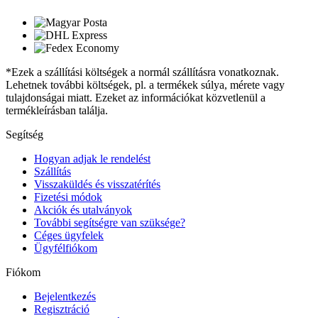
*Ezek a szállítási költségek a normál szállításra vonatkoznak.
Lehetnek további költségek, pl. a termékek súlya, mérete vagy
tulajdonságai miatt. Ezeket az információkat közvetlenül a
termékleírásban találja.
Segítség
Hogyan adjak le rendelést
Szállítás
Visszaküldés és visszatérítés
Fizetési módok
Akciók és utalványok
További segítségre van szüksége?
Céges ügyfelek
Ügyfélfiókom
Fiókom
Bejelentkezés
Regisztráció