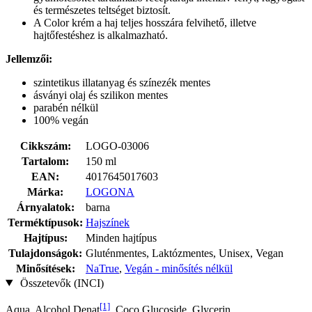
és természetes teltséget biztosít.
A Color krém a haj teljes hosszára felvihető, illetve
hajtőfestéshez is alkalmazható.
Jellemzői:
szintetikus illatanyag és színezék mentes
ásványi olaj és szilikon mentes
parabén nélkül
100% vegán
Cikkszám:
LOGO-03006
Tartalom:
150 ml
EAN:
4017645017603
Márka:
LOGONA
Árnyalatok:
barna
Terméktípusok:
Hajszínek
Hajtípus:
Minden hajtípus
Tulajdonságok:
Gluténmentes, Laktózmentes, Unisex, Vegan
Minősítések:
NaTrue
,
Vegán - minősítés nélkül
Összetevők (INCI)
[1]
Aqua, Alcohol Denat
, Coco Glucoside, Glycerin,