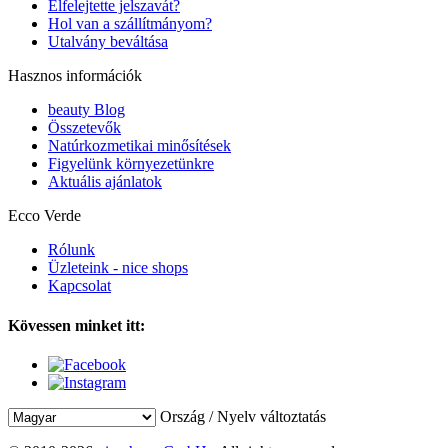
Elfelejtette jelszavát?
Hol van a szállítmányom?
Utalvány beváltása
Hasznos információk
beauty Blog
Összetevők
Natúrkozmetikai minősítések
Figyelünk környezetünkre
Aktuális ajánlatok
Ecco Verde
Rólunk
Üzleteink - nice shops
Kapcsolat
Kövessen minket itt:
Ország / Nyelv változtatás