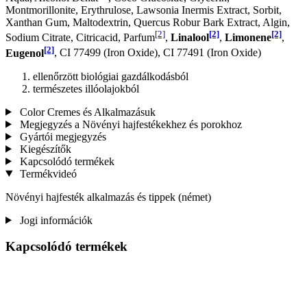
Montmorillonite, Erythrulose, Lawsonia Inermis Extract, Sorbit,
Xanthan Gum, Maltodextrin, Quercus Robur Bark Extract, Algin,
[2]
[2]
[2]
Sodium Citrate, Citricacid, Parfum
,
Linalool
,
Limonene
,
[2]
Eugenol
, CI 77499 (Iron Oxide), CI 77491 (Iron Oxide)
ellenőrzött biológiai gazdálkodásból
természetes illóolajokból
Color Cremes és Alkalmazásuk
Megjegyzés a Növényi hajfestékekhez és porokhoz
Gyártói megjegyzés
Kiegészítők
Kapcsolódó termékek
Termékvideó
Növényi hajfesték alkalmazás és tippek (német)
Jogi információk
Kapcsolódó termékek