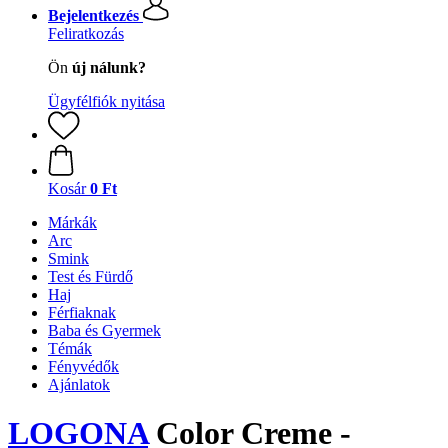
Bejelentkezés
Feliratkozás
Ön
új nálunk?
Ügyfélfiók nyitása
Kosár
0 Ft
Márkák
Arc
Smink
Test és Fürdő
Haj
Férfiaknak
Baba és Gyermek
Témák
Fényvédők
Ajánlatok
LOGONA
Color Creme -