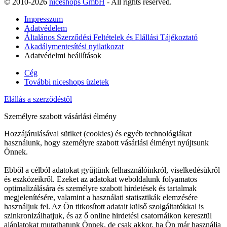
© 2010-2026
niceshops GmbH
- All rights reserved.
Impresszum
Adatvédelem
Általános Szerződési Feltételek és Elállási Tájékoztató
Akadálymentesítési nyilatkozat
Adatvédelmi beállítások
Cég
További niceshops üzletek
Elállás a szerződéstől
Személyre szabott vásárlási élmény
Hozzájárulásával sütiket (cookies) és egyéb technológiákat
használunk, hogy személyre szabott vásárlási élményt nyújtsunk
Önnek.
Ebből a célból adatokat gyűjtünk felhasználóinkról, viselkedésükről
és eszközeikről. Ezeket az adatokat weboldalunk folyamatos
optimalizálására és személyre szabott hirdetések és tartalmak
megjelenítésére, valamint a használati statisztikák elemzésére
használjuk fel. Az Ön titkosított adatait külső szolgáltatókkal is
szinkronizálhatjuk, és az ő online hirdetési csatornáikon keresztül
ajánlatokat mutathatunk Önnek, de csak akkor, ha Ön már használja