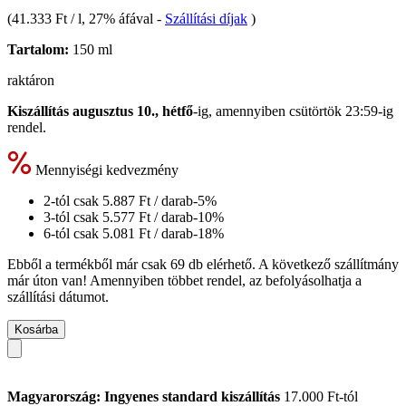
(
41.333 Ft / l
, 27% áfával
-
Szállítási díjak
)
Tartalom:
150 ml
raktáron
Kiszállítás augusztus 10., hétfő
-ig, amennyiben
csütörtök 23:59-ig
rendel.
Mennyiségi kedvezmény
2-tól csak
5.887 Ft
/ darab
-5%
3-tól csak
5.577 Ft
/ darab
-10%
6-tól csak
5.081 Ft
/ darab
-18%
Ebből a termékből már csak 69 db elérhető. A következő szállítmány
már úton van! Amennyiben többet rendel, az befolyásolhatja a
szállítási dátumot.
Kosárba
Magyarország: Ingyenes standard kiszállítás
17.000 Ft-tól