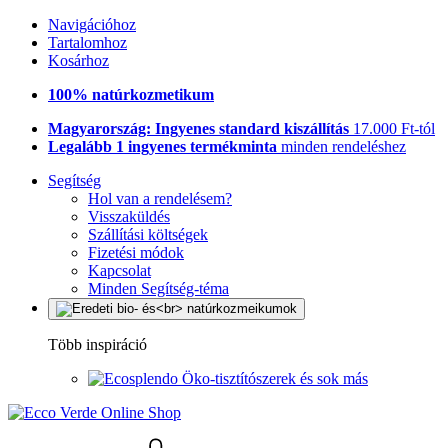
Navigációhoz
Tartalomhoz
Kosárhoz
100% natúrkozmetikum
Magyarország: Ingyenes standard kiszállítás
17.000 Ft-tól
Legalább 1 ingyenes termékminta
minden rendeléshez
Segítség
Hol van a rendelésem?
Visszaküldés
Szállítási költségek
Fizetési módok
Kapcsolat
Minden Segítség-téma
Több inspiráció
Öko-tisztítószerek és sok más