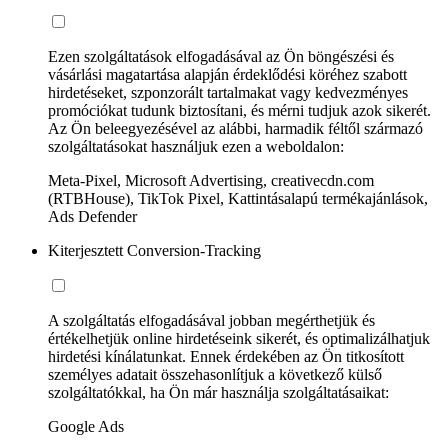
Ezen szolgáltatások elfogadásával az Ön böngészési és
vásárlási magatartása alapján érdeklődési köréhez szabott
hirdetéseket, szponzorált tartalmakat vagy kedvezményes
promóciókat tudunk biztosítani, és mérni tudjuk azok sikerét.
Az Ön beleegyezésével az alábbi, harmadik féltől származó
szolgáltatásokat használjuk ezen a weboldalon:
Meta-Pixel, Microsoft Advertising, creativecdn.com
(RTBHouse), TikTok Pixel, Kattintásalapú termékajánlások,
Ads Defender
Kiterjesztett Conversion-Tracking
A szolgáltatás elfogadásával jobban megérthetjük és
értékelhetjük online hirdetéseink sikerét, és optimalizálhatjuk
hirdetési kínálatunkat. Ennek érdekében az Ön titkosított
személyes adatait összehasonlítjuk a következő külső
szolgáltatókkal, ha Ön már használja szolgáltatásaikat:
Google Ads