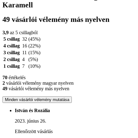
Karamell
49 vásárlói vélemény más nyelven
3,9
az 5 csillagból
5 csillag
32
(45%)
4 csillag
16
(22%)
3 csillag
11
(15%)
2 csillag
4
(5%)
1 csillag
7
(10%)
70
értékelés
2
vásárlói vélemény magyar nyelven
49
vásárlói vélemény más nyelven
Minden vásárlói vélemény mutatása
István és Rozália
2023. június 26.
Ellenőrzött vásárlás