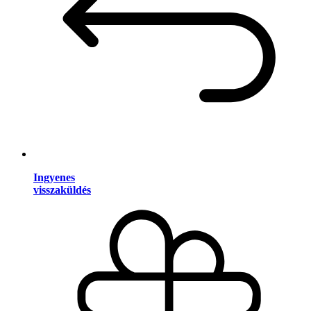
Ingyenes
visszaküldés