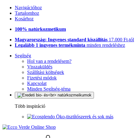
Navigációhoz
Tartalomhoz
Kosárhoz
100% natúrkozmetikum
Magyarország: Ingyenes standard kiszállítás
17.000 Ft-tól
Legalább 1 ingyenes termékminta
minden rendeléshez
Segítség
Hol van a rendelésem?
Visszaküldés
Szállítási költségek
Fizetési módok
Kapcsolat
Minden Segítség-téma
Több inspiráció
Öko-tisztítószerek és sok más