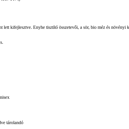
lett kifejlesztve. Enyhe tisztító összetevői, a sör, bio méz és növényi
s.
nisex
dve tárolandó