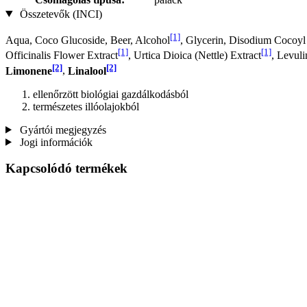
Összetevők (INCI)
[1]
Aqua, Coco Glucoside, Beer, Alcohol
, Glycerin, Disodium Cocoy
[1]
[1]
Officinalis Flower Extract
, Urtica Dioica (Nettle) Extract
, Levul
[2]
[2]
Limonene
,
Linalool
ellenőrzött biológiai gazdálkodásból
természetes illóolajokból
Gyártói megjegyzés
Jogi információk
Kapcsolódó termékek