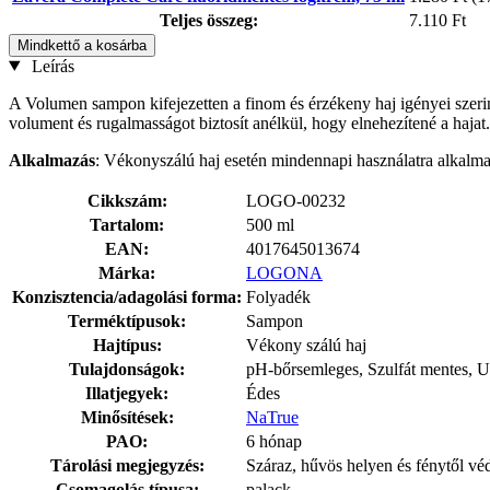
Teljes összeg:
7.110 Ft
Mindkettő a kosárba
Leírás
A Volumen sampon kifejezetten a finom és érzékeny haj igényei szerint 
volument és rugalmasságot biztosít anélkül, hogy elnehezítené a hajat.
Alkalmazás
: Vékonyszálú haj esetén mindennapi használatra alkalma
Cikkszám:
LOGO-00232
Tartalom:
500 ml
EAN:
4017645013674
Márka:
LOGONA
Konzisztencia/adagolási forma:
Folyadék
Terméktípusok:
Sampon
Hajtípus:
Vékony szálú haj
Tulajdonságok:
pH-bőrsemleges, Szulfát mentes, U
Illatjegyek:
Édes
Minősítések:
NaTrue
PAO:
6 hónap
Tárolási megjegyzés:
Száraz, hűvös helyen és fénytől vé
Csomagolás típusa:
palack