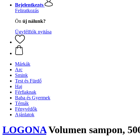
Bejelentkezés
Feliratkozás
Ön
új nálunk?
Ügyfélfiók nyitása
Márkák
Arc
Smink
Test és Fürdő
Haj
Férfiaknak
Baba és Gyermek
Témák
Fényvédők
Ajánlatok
LOGONA
Volumen sampon, 50