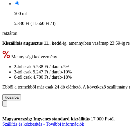
500 ml
5.830 Ft
(11.660 Ft / l)
raktáron
Kiszállítás augusztus 11., kedd
-ig, amennyiben
vasárnap 23:59-ig
re
Mennyiségi kedvezmény
2-tól csak
5.538 Ft
/ darab
-5%
3-tól csak
5.247 Ft
/ darab
-10%
6-tól csak
4.780 Ft
/ darab
-18%
Ebből a termékből már csak 24 db elérhető. A következő szállítmány m
Kosárba
Magyarország: Ingyenes standard kiszállítás
17.000 Ft-tól
Szállítás és kézbesítés - További információk