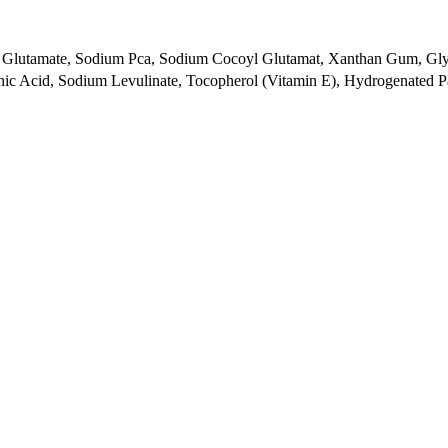
l Glutamate, Sodium Pca, Sodium Cocoyl Glutamat, Xanthan Gum, Gly
inic Acid, Sodium Levulinate, Tocopherol (Vitamin E), Hydrogenated Pa