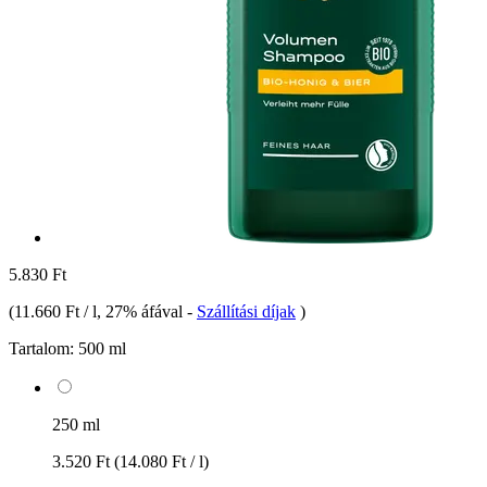
5.830 Ft
(
11.660 Ft / l
, 27% áfával
-
Szállítási díjak
)
Tartalom:
500 ml
250 ml
3.520 Ft
(14.080 Ft / l)