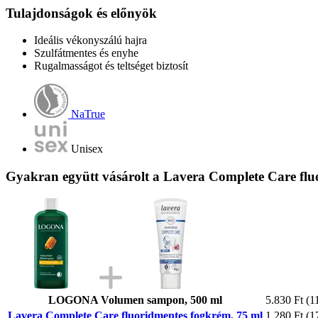
Tulajdonságok és előnyök
Ideális vékonyszálú hajra
Szulfátmentes és enyhe
Rugalmasságot és teltséget biztosít
NaTrue
Unisex
Gyakran együtt vásárolt a Lavera Complete Care flu
LOGONA Volumen sampon, 500 ml
5.830 Ft
(1
Lavera Complete Care fluoridmentes fogkrém, 75 ml
1.280 Ft
(1