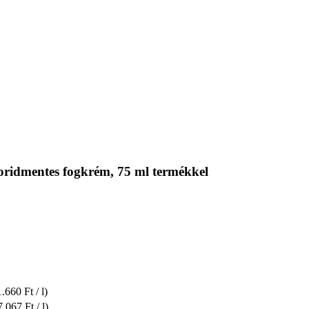
oridmentes fogkrém, 75 ml termékkel
1.660 Ft / l)
7.067 Ft / l)