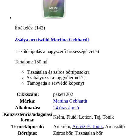
Értékelés:
(142)
Zsálya arctisztító Martina Gebhardt
Tisztító ápolás a nagyszerű frissességérzetért
Tartalom: 150 ml
Tisztátalan és zsíros bőrtípusokra
Szabályozza a faggyútermelést
Támogatja a savvédő köpenyt
Cikkszám:
paket1202
Márka:
Martina Gebhardt
Alkalmazás:
24 órás ápoló
Konzisztencia/adagolási
Krém, Fluid, Lotion, Tej, Tonik
forma:
Terméktípusok:
Arckrém,
Arcvíz és Tonik
, Arctisztító
Bőrtípus:
Zsíros bőr, Tisztátalan bőr