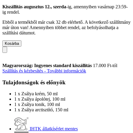
Kiszállítás augusztus 12., szerda
-ig, amennyiben
vasárnap 23:59-
ig
rendel.
Ebből a termékből már csak 32 db elérhető. A következő szállítmány
már úton van! Amennyiben többet rendel, az befolyásolhatja a
szállítási dátumot.
Kosárba
Magyarország: Ingyenes standard kiszállítás
17.000 Ft-tól
Szállítás és kézbesítés - További információk
Tulajdonságok és előnyök
1 x Zsálya krém, 50 ml
1 x Zsálya ápolótej, 100 ml
1 x Zsálya tonik, 100 ml
1 x Zsálya arctisztító, 150 ml
IHTK állatkísérlet mentes