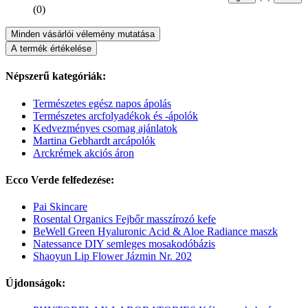
(0)
Minden vásárlói vélemény mutatása
A termék értékelése
Népszerű kategóriák:
Természetes egész napos ápolás
Természetes arcfolyadékok és -ápolók
Kedvezményes csomag ajánlatok
Martina Gebhardt arcápolók
Arckrémek akciós áron
Ecco Verde felfedezése:
Pai Skincare
Rosental Organics Fejbőr masszírozó kefe
BeWell Green Hyaluronic Acid & Aloe Radiance maszk
Natessance DIY semleges mosakodóbázis
Shaoyun Lip Flower Jázmin Nr. 202
Újdonságok: