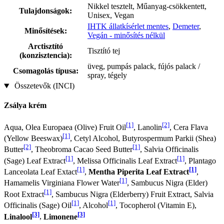
Nikkel tesztelt, Műanyag-csökkentett,
Tulajdonságok:
Unisex, Vegan
IHTK állatkísérlet mentes
,
Demeter
,
Minősítések:
Vegán - minősítés nélkül
Arctisztító
Tisztító tej
(konzisztencia):
üveg, pumpás palack, fújós palack /
Csomagolás típusa:
spray, tégely
Összetevők (INCI)
Zsálya krém
[1]
[2]
Aqua, Olea Europaea (Olive) Fruit Oil
, Lanolin
, Cera Flava
[1]
(Yellow Beeswax)
, Cetyl Alcohol, Butyrospermum Parkii (Shea)
[2]
[1]
Butter
, Theobroma Cacao Seed Butter
, Salvia Officinalis
[1]
[1]
(Sage) Leaf Extract
, Melissa Officinalis Leaf Extract
, Plantago
[1]
[1]
Lanceolata Leaf Extact
,
Mentha Piperita Leaf Extract
,
[1]
Hamamelis Virginiana Flower Water
, Sambucus Nigra (Elder)
[1]
Root Extract
, Sambucus Nigra (Elderberry) Fruit Extract, Salvia
[1]
[1]
Officinalis (Sage) Oil
, Alcohol
, Tocopherol (Vitamin E),
[3]
[3]
Linalool
,
Limonene