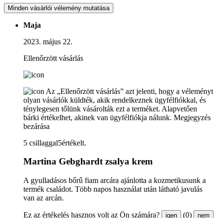
Minden vásárlói vélemény mutatása
Maja
2023. május 22.
Ellenőrzött vásárlás
Az „Ellenőrzött vásárlás” azt jelenti, hogy a véleményt
olyan vásárlók küldték, akik rendelkeznek ügyfélfiókkal, és
ténylegesen tőlünk vásárolták ezt a terméket. Alapvetően
bárki értékelhet, akinek van ügyfélfiókja nálunk.
Megjegyzés
bezárása
5 csillaggal5értékelt.
Martina Gebghardt zsalya krem
A gyulladásos bőrű fiam arcára ajánlotta a kozmetikusunk a
termék családot. Több napos használat után látható javulás
van az arcán.
Ez az értékelés hasznos volt az Ön számára?
(0)
igen
nem