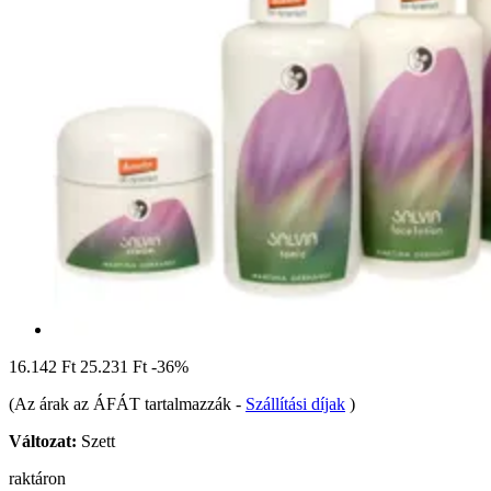
16.142 Ft
25.231 Ft
-36%
(Az árak az ÁFÁT tartalmazzák
-
Szállítási díjak
)
Változat:
Szett
raktáron