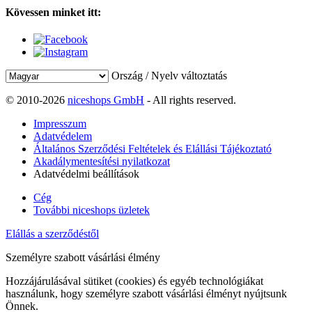
Kövessen minket itt:
Ország / Nyelv változtatás
© 2010-2026
niceshops GmbH
- All rights reserved.
Impresszum
Adatvédelem
Általános Szerződési Feltételek és Elállási Tájékoztató
Akadálymentesítési nyilatkozat
Adatvédelmi beállítások
Cég
További niceshops üzletek
Elállás a szerződéstől
Személyre szabott vásárlási élmény
Hozzájárulásával sütiket (cookies) és egyéb technológiákat
használunk, hogy személyre szabott vásárlási élményt nyújtsunk
Önnek.