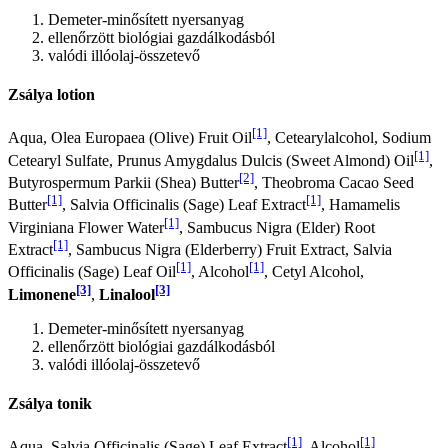
Demeter-minősített nyersanyag
ellenőrzött biológiai gazdálkodásból
valódi illóolaj-összetevő
Zsálya lotion
[1]
Aqua, Olea Europaea (Olive) Fruit Oil
, Cetearylalcohol, Sodium
[1]
Cetearyl Sulfate, Prunus Amygdalus Dulcis (Sweet Almond) Oil
,
[2]
Butyrospermum Parkii (Shea) Butter
, Theobroma Cacao Seed
[1]
[1]
Butter
, Salvia Officinalis (Sage) Leaf Extract
, Hamamelis
[1]
Virginiana Flower Water
, Sambucus Nigra (Elder) Root
[1]
Extract
, Sambucus Nigra (Elderberry) Fruit Extract, Salvia
[1]
[1]
Officinalis (Sage) Leaf Oil
, Alcohol
, Cetyl Alcohol,
[3]
[3]
Limonene
,
Linalool
Demeter-minősített nyersanyag
ellenőrzött biológiai gazdálkodásból
valódi illóolaj-összetevő
Zsálya tonik
[1]
[1]
Aqua, Salvia Officinalis (Sage) Leaf Extract
, Alcohol
,