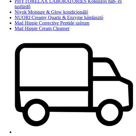
PHYTORELAX LABORATORIES Kókuszos hab- és
tusfürdő
Niyok Moisture & Glow kondicionáló
NUORI Creamy Quartz & Enzyme hámlasztó
Mad Hippie Corrective Peptide szérum
Mad Hippie Cream Cleanser