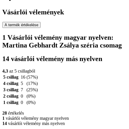
Vásárlói vélemények
A termék értékelése
1 Vásárlói vélemény magyar nyelven:
Martina Gebhardt Zsálya széria csomag
14 vásárlói vélemény más nyelven
4,3
az 5 csillagból
5 csillag
16
(57%)
4 csillag
5
(17%)
3 csillag
7
(25%)
2 csillag
0
(0%)
1 csillag
0
(0%)
28
értékelés
1
vásárlói vélemény magyar nyelven
14
vásárlói vélemény más nyelven