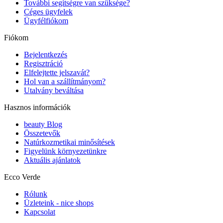
További segítségre van szüksége?
Céges ügyfelek
Ügyfélfiókom
Fiókom
Bejelentkezés
Regisztráció
Elfelejtette jelszavát?
Hol van a szállítmányom?
Utalvány beváltása
Hasznos információk
beauty Blog
Összetevők
Natúrkozmetikai minősítések
Figyelünk környezetünkre
Aktuális ajánlatok
Ecco Verde
Rólunk
Üzleteink - nice shops
Kapcsolat