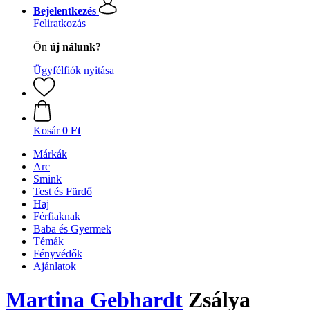
Bejelentkezés
Feliratkozás
Ön
új nálunk?
Ügyfélfiók nyitása
Kosár
0 Ft
Márkák
Arc
Smink
Test és Fürdő
Haj
Férfiaknak
Baba és Gyermek
Témák
Fényvédők
Ajánlatok
Martina Gebhardt
Zsálya