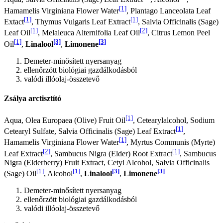
[1]
Hamamelis Virginiana Flower Water
, Plantago Lanceolata Leaf
[1]
[1]
Extact
, Thymus Vulgaris Leaf Extract
, Salvia Officinalis (Sage)
[1]
[2]
Leaf Oil
, Melaleuca Alternifolia Leaf Oil
, Citrus Lemon Peel
[1]
[3]
[3]
Oil
,
Linalool
,
Limonene
Demeter-minősített nyersanyag
ellenőrzött biológiai gazdálkodásból
valódi illóolaj-összetevő
Zsálya arctisztító
[1]
Aqua, Olea Europaea (Olive) Fruit Oil
, Cetearylalcohol, Sodium
[1]
Cetearyl Sulfate, Salvia Officinalis (Sage) Leaf Extract
,
[1]
Hamamelis Virginiana Flower Water
, Myrtus Communis (Myrte)
[2]
[1]
Leaf Extract
, Sambucus Nigra (Elder) Root Extract
, Sambucus
Nigra (Elderberry) Fruit Extract, Cetyl Alcohol, Salvia Officinalis
[1]
[1]
[3]
[3]
(Sage) Oil
, Alcohol
,
Linalool
,
Limonene
Demeter-minősített nyersanyag
ellenőrzött biológiai gazdálkodásból
valódi illóolaj-összetevő