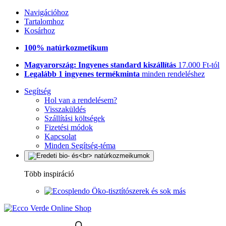
Navigációhoz
Tartalomhoz
Kosárhoz
100% natúrkozmetikum
Magyarország: Ingyenes standard kiszállítás
17.000 Ft-tól
Legalább 1 ingyenes termékminta
minden rendeléshez
Segítség
Hol van a rendelésem?
Visszaküldés
Szállítási költségek
Fizetési módok
Kapcsolat
Minden Segítség-téma
Több inspiráció
Öko-tisztítószerek és sok más