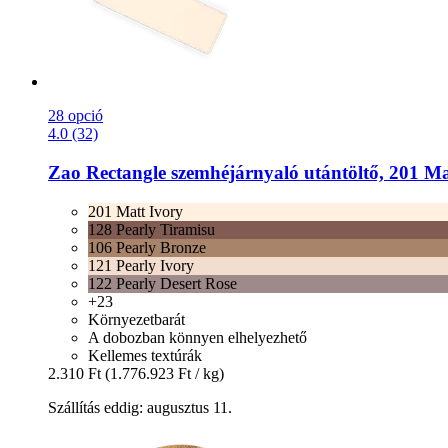
28 opció
4.0 (32)
Zao
Rectangle szemhéjárnyaló utántöltő, 201 Mat
201 Matt Ivory
128 Pearly Tiramisu
106 Pearly Bronze
121 Pearly Ivory
122 Pearly Desert Rose
+23
Környezetbarát
A dobozban könnyen elhelyezhető
Kellemes textúrák
2.310 Ft
(1.776.923 Ft / kg)
Szállítás eddig: augusztus 11.