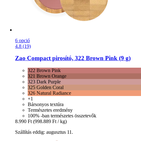
6 opció
4.8 (19)
Zao
Compact pirosító, 322 Brown Pink (9 g)
322 Brown Pink
321 Brown Orange
323 Dark Purple
325 Golden Coral
326 Natural Radiance
+1
Bársonyos textúra
Természetes eredmény
100% -ban természetes összetevők
8.990 Ft
(998.889 Ft / kg)
Szállítás eddig: augusztus 11.