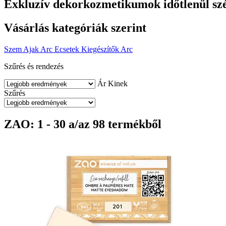
Exkluzív dekorkozmetikumok időtlenül sz
Vásárlás kategóriák szerint
Szem
Ajak
Arc
Ecsetek
Kiegészítők
Arc
Szűrés és rendezés
Ár
Kinek
Szűrés
ZAO: 1 - 30 a/az 98 termékből