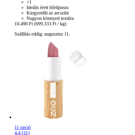
+1
Ideális érett bőrtípusra
Kiegyenlíti az arcszínt
Nagyon könnyed textúra
10.490 Ft
(699.333 Ft / kg)
Szállítás eddig: augusztus 11.
11 opció
4.4 (31)