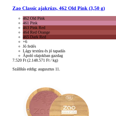
Zao
Classic ajakrúzs, 462 Old Pink (3,50 g)
462 Old Pink
461 Pink
463 Pink Red
464 Red Orange
465 Dark Red
+6
Jó fedés
Lágy textúra és jó tapadás
Ápoló olajokban gazdag
7.520 Ft
(2.148.571 Ft / kg)
Szállítás eddig: augusztus 11.