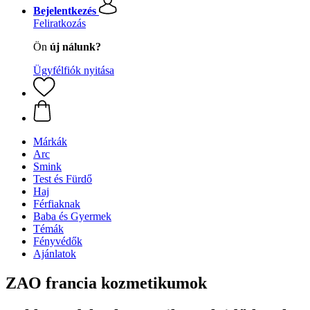
Bejelentkezés
Feliratkozás
Ön
új nálunk?
Ügyfélfiók nyitása
Márkák
Arc
Smink
Test és Fürdő
Haj
Férfiaknak
Baba és Gyermek
Témák
Fényvédők
Ajánlatok
ZAO francia kozmetikumok