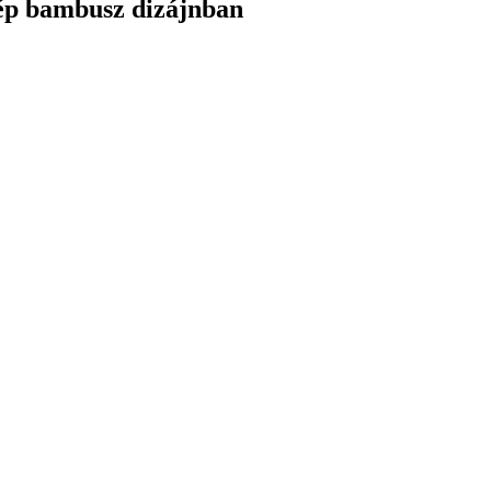
ép bambusz dizájnban