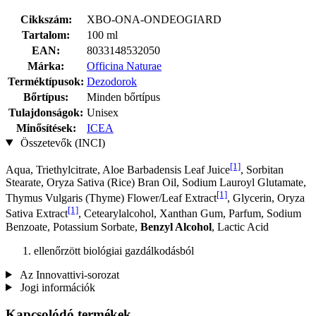
Cikkszám:
XBO-ONA-ONDEOGIARD
Tartalom:
100 ml
EAN:
8033148532050
Márka:
Officina Naturae
Terméktípusok:
Dezodorok
Bőrtípus:
Minden bőrtípus
Tulajdonságok:
Unisex
Minősítések:
ICEA
Összetevők (INCI)
[1]
Aqua, Triethylcitrate, Aloe Barbadensis Leaf Juice
, Sorbitan
Stearate, Oryza Sativa (Rice) Bran Oil, Sodium Lauroyl Glutamate,
[1]
Thymus Vulgaris (Thyme) Flower/Leaf Extract
, Glycerin, Oryza
[1]
Sativa Extract
, Cetearylalcohol, Xanthan Gum, Parfum, Sodium
Benzoate, Potassium Sorbate,
Benzyl Alcohol
, Lactic Acid
ellenőrzött biológiai gazdálkodásból
Az Innovattivi-sorozat
Jogi információk
Kapcsolódó termékek