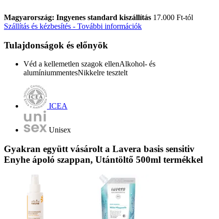
Magyarország: Ingyenes standard kiszállítás
17.000 Ft-tól
Szállítás és kézbesítés - További információk
Tulajdonságok és előnyök
Véd a kellemetlen szagok ellenAlkohol- és
alumíniummentesNikkelre tesztelt
ICEA
Unisex
Gyakran együtt vásárolt a Lavera basis sensitiv
Enyhe ápoló szappan, Utántöltő 500ml termékkel