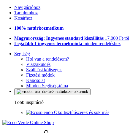
Navigációhoz
Tartalomhoz
Kosárhoz
100% natúrkozmetikum
Magyarország: Ingyenes standard kiszállítás
17.000 Ft-tól
Legalább 1 ingyenes termékminta
minden rendeléshez
Segítség
Hol van a rendelésem?
Visszaküldés
Szállítási költségek
Fizetési módok
Kapcsolat
Minden Segítség-téma
Több inspiráció
Öko-tisztítószerek és sok más