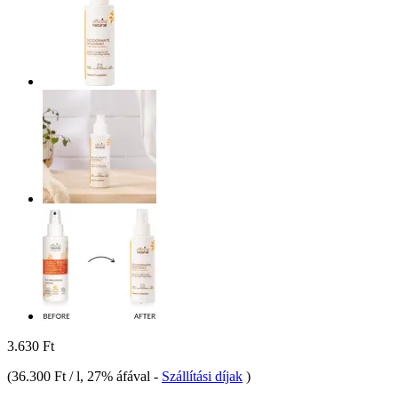
3.630 Ft
(
36.300 Ft / l
, 27% áfával
-
Szállítási díjak
)