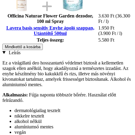
Officina Naturae Flower Garden dezodor,
3.630 Ft
(36.300
100 ml Spray
Ft / l)
Lavera basis sensitiv Enyhe ápoló szappan,
1.950 Ft
Utántöltő 500ml
(3.900 Ft / l)
Teljes összeg:
5.580 Ft
Mindkettő a kosárba
Leírás
Ez a virágillatú deo hosszantartó védelmet biztosít a kellemetlen
szagok ellen anélkül, hogy akadályozná a természetes izzadást. Az
enyhe készítmény bio kakukkfű és rizs, illetve más növényi
kivonatokat tartalmaz, amelyek frissességet biztosítanak. Alkohol és
aluminiumsó mentes.
Alkalmazás:
Fújja naponta többször bőrére. Használat előtt
felrázandó.
dermatológiailag tesztelt
nikkelre tesztelt
alkohol nélkül
alumíniumsó mentes
vegán