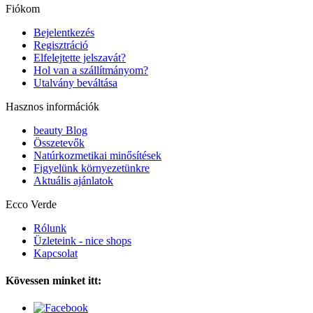
Fiókom
Bejelentkezés
Regisztráció
Elfelejtette jelszavát?
Hol van a szállítmányom?
Utalvány beváltása
Hasznos információk
beauty Blog
Összetevők
Natúrkozmetikai minősítések
Figyelünk környezetünkre
Aktuális ajánlatok
Ecco Verde
Rólunk
Üzleteink - nice shops
Kapcsolat
Kövessen minket itt: