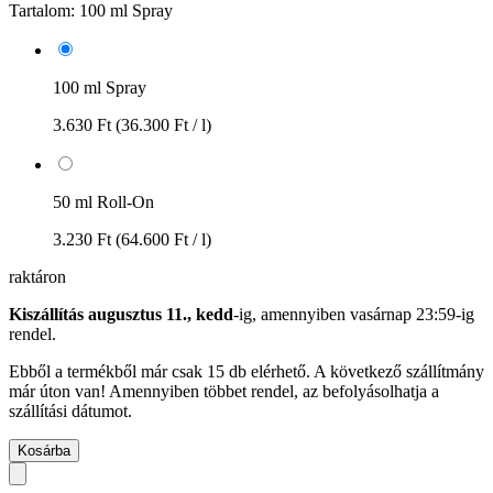
Tartalom:
100 ml Spray
100 ml Spray
3.630 Ft
(36.300 Ft / l)
50 ml Roll-On
3.230 Ft
(64.600 Ft / l)
raktáron
Kiszállítás augusztus 11., kedd
-ig, amennyiben
vasárnap 23:59-ig
rendel.
Ebből a termékből már csak 15 db elérhető. A következő szállítmány
már úton van! Amennyiben többet rendel, az befolyásolhatja a
szállítási dátumot.
Kosárba