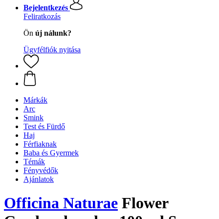
Bejelentkezés
Feliratkozás
Ön
új nálunk?
Ügyfélfiók nyitása
Márkák
Arc
Smink
Test és Fürdő
Haj
Férfiaknak
Baba és Gyermek
Témák
Fényvédők
Ajánlatok
Officina Naturae
Flower