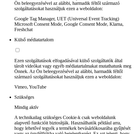
Ön beleegyezésével az alábbi, harmadik féltől származó
szolgáltatásokat használjuk ezen a weboldalon:
Google Tag Manager, UET (Universal Event Tracking)
Microsoft Consent Mode, Google Consent Mode, Klarna,
Freshchat
Külső médiatartalom
Ezen szolgáltatások elfogadásával külső szolgáltatók által
tárolt videókat vagy egyéb médiatartalmakat mutathatunk meg
Önnek. Az Ön beleegyezésével az alábbi, harmadik féltől
származó szolgáltatásokat használjuk ezen a weboldalon:
Vimeo, YouTube
Szükséges
Mindig aktív
A technikailag szükséges Cookie-k csak weboldalunk
alapvető funkcióit biztosítják. Használhatók például arra,
hogy lehetővé tegyék a termékek bevásárlókosarába gyűjtését
vagy az ügyfélfiókba való bejelentkezést. Ez azt jelenti, hogy