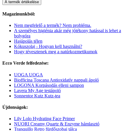
A termék értékelése
Magazinunkból:
Nem megfelelő a termék? Nem probléma.
A személyes higiénia akár még jótékony hatással is lehet a
bolygóra
Hajápolás télen
Kókuszolaj - Hogyan kell használni?
Hogy tévesztenek meg a natúrkozmetikumok
Ecco Verde felfedezése:
UOGA UOGA
Biofficina Toscana Antioxidatív nappali ápoló
LOGONA Korpásodás elleni sampon
Lavera My Age testápoló
Sonnentor Kutz Kutz-tea
Újdonságok:
Lily Lolo Hydrating Face Primer
NUORI Creamy Quartz & Enzyme hámlasztó
Tranquillo Retro fürdőszobai tálca