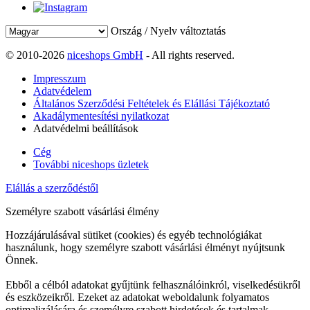
Ország / Nyelv változtatás
© 2010-2026
niceshops GmbH
- All rights reserved.
Impresszum
Adatvédelem
Általános Szerződési Feltételek és Elállási Tájékoztató
Akadálymentesítési nyilatkozat
Adatvédelmi beállítások
Cég
További niceshops üzletek
Elállás a szerződéstől
Személyre szabott vásárlási élmény
Hozzájárulásával sütiket (cookies) és egyéb technológiákat
használunk, hogy személyre szabott vásárlási élményt nyújtsunk
Önnek.
Ebből a célból adatokat gyűjtünk felhasználóinkról, viselkedésükről
és eszközeikről. Ezeket az adatokat weboldalunk folyamatos
optimalizálására és személyre szabott hirdetések és tartalmak