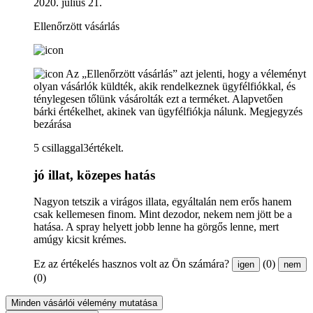
2020. július 21.
Ellenőrzött vásárlás
Az „Ellenőrzött vásárlás” azt jelenti, hogy a véleményt
olyan vásárlók küldték, akik rendelkeznek ügyfélfiókkal, és
ténylegesen tőlünk vásárolták ezt a terméket. Alapvetően
bárki értékelhet, akinek van ügyfélfiókja nálunk.
Megjegyzés
bezárása
5 csillaggal3értékelt.
jó illat, közepes hatás
Nagyon tetszik a virágos illata, egyáltalán nem erős hanem
csak kellemesen finom. Mint dezodor, nekem nem jött be a
hatása. A spray helyett jobb lenne ha görgős lenne, mert
amúgy kicsit krémes.
Ez az értékelés hasznos volt az Ön számára?
(0)
igen
nem
(0)
Minden vásárlói vélemény mutatása