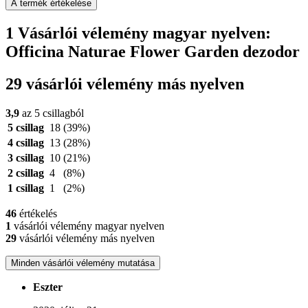
A termék értékelése
1 Vásárlói vélemény magyar nyelven:
Officina Naturae Flower Garden dezodor
29 vásárlói vélemény más nyelven
3,9
az 5 csillagból
5 csillag
18
(39%)
4 csillag
13
(28%)
3 csillag
10
(21%)
2 csillag
4
(8%)
1 csillag
1
(2%)
46
értékelés
1
vásárlói vélemény magyar nyelven
29
vásárlói vélemény más nyelven
Minden vásárlói vélemény mutatása
Eszter